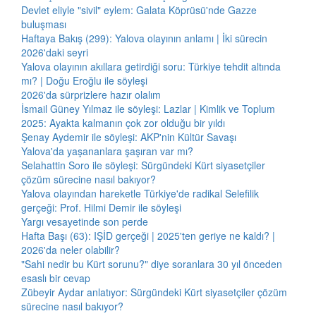
Devlet eliyle "sivil" eylem: Galata Köprüsü'nde Gazze
buluşması
Haftaya Bakış (299): Yalova olayının anlamı | İki sürecin
2026'daki seyri
Yalova olayının akıllara getirdiği soru: Türkiye tehdit altında
mı? | Doğu Eroğlu ile söyleşi
2026'da sürprizlere hazır olalım
İsmail Güney Yılmaz ile söyleşi: Lazlar | Kimlik ve Toplum
2025: Ayakta kalmanın çok zor olduğu bir yıldı
Şenay Aydemir ile söyleşi: AKP'nin Kültür Savaşı
Yalova'da yaşananlara şaşıran var mı?
Selahattin Soro ile söyleşi: Sürgündeki Kürt siyasetçiler
çözüm sürecine nasıl bakıyor?
Yalova olayından hareketle Türkiye'de radikal Selefilik
gerçeği: Prof. Hilmi Demir ile söyleşi
Yargı vesayetinde son perde
Hafta Başı (63): IŞİD gerçeği | 2025'ten geriye ne kaldı? |
2026'da neler olabilir?
"Sahi nedir bu Kürt sorunu?" diye soranlara 30 yıl önceden
esaslı bir cevap
Zübeyir Aydar anlatıyor: Sürgündeki Kürt siyasetçiler çözüm
sürecine nasıl bakıyor?