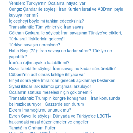
Yeniden: Türkiye'nin Öcalan'a ihtiyacı var
Cengiz Çandar ile söyleşi: İran Kürtleri İsrail ve ABD'nin ipiyle
kuyuya iner mi?
İç cepheyi böyle mi tahkim edeceksiniz?
Transatlantik: Tüm yönleriyle İran savaşı
Gökhan Çınkara ile söyleşi: İran savaşının Türkiye'ye etkileri,
Türk-İsrail ilişkilerinin geleceği
Türkiye savaşın neresinde?
Hafta Başı (72): İran savaşı ne kadar sürer? Türkiye ne
yapabilir?
İran'da rejim ayakta kalabilir mi?
Reza Talebi ile söyleşi: İran savaşı ne kadar sürdürebilir?
Cübbeli'nin acil olarak laikliğe ihtiyacı var
Bir yıl sonra yine İmralı'dan gelecek açıklamayı beklerken
Siyasi iktidar laik-islamcı çatışması arzuluyor
Öcalan'ın statüsü meselesi niçin çok önemli?
Transatlantik: Trump'ın kongre konuşması | İran konusunda
belirsizlik sürüyor | Gazze'de son durum
Ekrem İmamoğlu'nu unuttuk mu?
Evren Savcı ile söyleşi: Dünyada ve Türkiye'de LBGTİ+
hakkındaki yasal düzenlemeler ve engeller
Tanıdığım Graham Fuller