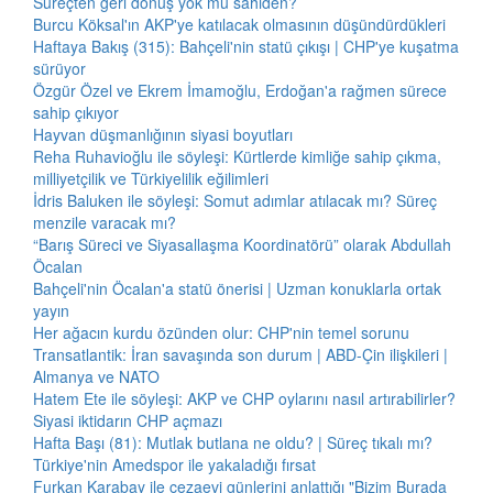
Süreçten geri dönüş yok mu sahiden?
Burcu Köksal'ın AKP'ye katılacak olmasının düşündürdükleri
Haftaya Bakış (315): Bahçeli'nin statü çıkışı | CHP'ye kuşatma
sürüyor
Özgür Özel ve Ekrem İmamoğlu, Erdoğan'a rağmen sürece
sahip çıkıyor
Hayvan düşmanlığının siyasi boyutları
Reha Ruhavioğlu ile söyleşi: Kürtlerde kimliğe sahip çıkma,
milliyetçilik ve Türkiyelilik eğilimleri
İdris Baluken ile söyleşi: Somut adımlar atılacak mı? Süreç
menzile varacak mı?
“Barış Süreci ve Siyasallaşma Koordinatörü” olarak Abdullah
Öcalan
Bahçeli'nin Öcalan'a statü önerisi | Uzman konuklarla ortak
yayın
Her ağacın kurdu özünden olur: CHP'nin temel sorunu
Transatlantik: İran savaşında son durum | ABD-Çin ilişkileri |
Almanya ve NATO
Hatem Ete ile söyleşi: AKP ve CHP oylarını nasıl artırabilirler?
Siyasi iktidarın CHP açmazı
Hafta Başı (81): Mutlak butlana ne oldu? | Süreç tıkalı mı?
Türkiye'nin Amedspor ile yakaladığı fırsat
Furkan Karabay ile cezaevi günlerini anlattığı "Bizim Burada