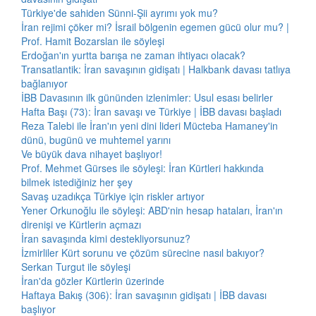
Türkiye'de sahiden Sünni-Şii ayrımı yok mu?
İran rejimi çöker mi? İsrail bölgenin egemen gücü olur mu? |
Prof. Hamit Bozarslan ile söyleşi
Erdoğan'ın yurtta barışa ne zaman ihtiyacı olacak?
Transatlantik: İran savaşının gidişatı | Halkbank davası tatlıya
bağlanıyor
İBB Davasının ilk gününden izlenimler: Usul esası belirler
Hafta Başı (73): İran savaşı ve Türkiye | İBB davası başladı
Reza Talebi ile İran'ın yeni dini lideri Mücteba Hamaney'in
dünü, bugünü ve muhtemel yarını
Ve büyük dava nihayet başlıyor!
Prof. Mehmet Gürses ile söyleşi: İran Kürtleri hakkında
bilmek istediğiniz her şey
Savaş uzadıkça Türkiye için riskler artıyor
Yener Orkunoğlu ile söyleşi: ABD'nin hesap hataları, İran'ın
direnişi ve Kürtlerin açmazı
İran savaşında kimi destekliyorsunuz?
İzmirliler Kürt sorunu ve çözüm sürecine nasıl bakıyor?
Serkan Turgut ile söyleşi
İran'da gözler Kürtlerin üzerinde
Haftaya Bakış (306): İran savaşının gidişatı | İBB davası
başlıyor