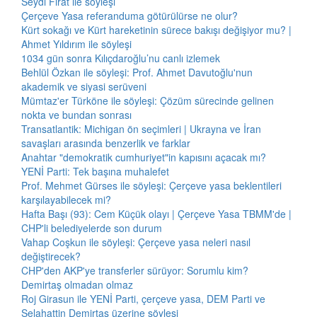
Seydi Fırat ile söyleşi
Çerçeve Yasa referanduma götürülürse ne olur?
Kürt sokağı ve Kürt hareketinin sürece bakışı değişiyor mu? |
Ahmet Yıldırım ile söyleşi
1034 gün sonra Kılıçdaroğlu’nu canlı izlemek
Behlül Özkan ile söyleşi: Prof. Ahmet Davutoğlu'nun
akademik ve siyasi serüveni
Mümtaz'er Türköne ile söyleşi: Çözüm sürecinde gelinen
nokta ve bundan sonrası
Transatlantik: Michigan ön seçimleri | Ukrayna ve İran
savaşları arasında benzerlik ve farklar
Anahtar "demokratik cumhuriyet"in kapısını açacak mı?
YENİ Parti: Tek başına muhalefet
Prof. Mehmet Gürses ile söyleşi: Çerçeve yasa beklentileri
karşılayabilecek mi?
Hafta Başı (93): Cem Küçük olayı | Çerçeve Yasa TBMM'de |
CHP'li belediyelerde son durum
Vahap Coşkun ile söyleşi: Çerçeve yasa neleri nasıl
değiştirecek?
CHP'den AKP'ye transferler sürüyor: Sorumlu kim?
Demirtaş olmadan olmaz
Roj Girasun ile YENİ Parti, çerçeve yasa, DEM Parti ve
Selahattin Demirtaş üzerine söyleşi