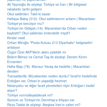
Ali Yaycıoğlu ile söyleşi: Türkiye ve İran | Bir bölgesel
rekabetin tarihi gelişimi
Okul saldırıları: Tabii ki siyasi
Haftaya Bakış (312): Okul saldırılarının anlamı | Macaristan
Türkiye'ye benziyor mu?
Türkiye'nin Gidişatı (19): Macaristan'da Orban neden
kaybetti? Okul saldırıları önlenebilir miydi?
Kindar nesil
Orhan Miroğlu "Posta Kutusu 213 Diyarbakır" belgeselini
anlatıyor
Özgür Özel AKP'lilerin aklını çelebilir mi
Bülent Bilmez ve Cemal Taş ile söyleşi: Dersim Kırımı
Envanteri
Hafta Başı (78): Mansur Yavaş da hedefte | Macaristan
dersleri
Transatlantik: Müzakereler neden durdu? İsrail’in hedefinde
Erdoğan var, Orban’ın yaşadığı hezimet
Netanyahu ve diğer İsrail yöneticileri niçin Erdoğan'ı hedef
alıyor?
Türkiye normalleşebilecek mi?
Sürecin ve Türkiye'nin Demirtaş'a ihtiyacı var
Reza Talebi ile söyleşi: Ateşkes İran'ın zaferi mi?