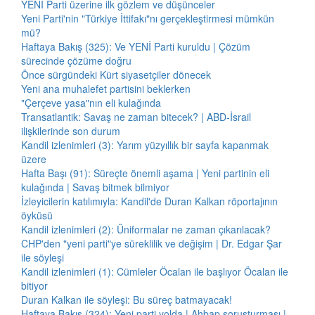
YENİ Parti üzerine ilk gözlem ve düşünceler
Yeni Parti'nin "Türkiye İttifakı"nı gerçekleştirmesi mümkün
mü?
Haftaya Bakış (325): Ve YENİ Parti kuruldu | Çözüm
sürecinde çözüme doğru
Önce sürgündeki Kürt siyasetçiler dönecek
Yeni ana muhalefet partisini beklerken
"Çerçeve yasa"nın eli kulağında
Transatlantik: Savaş ne zaman bitecek? | ABD-İsrail
ilişkilerinde son durum
Kandil izlenimleri (3): Yarım yüzyıllık bir sayfa kapanmak
üzere
Hafta Başı (91): Süreçte önemli aşama | Yeni partinin eli
kulağında | Savaş bitmek bilmiyor
İzleyicilerin katılımıyla: Kandil'de Duran Kalkan röportajının
öyküsü
Kandil izlenimleri (2): Üniformalar ne zaman çıkarılacak?
CHP'den "yeni parti"ye süreklilik ve değişim | Dr. Edgar Şar
ile söyleşi
Kandil izlenimleri (1): Cümleler Öcalan ile başlıyor Öcalan ile
bitiyor
Duran Kalkan ile söyleşi: Bu süreç batmayacak!
Haftaya Bakış (324): Yeni parti yolda | Ahbap soruşturması |