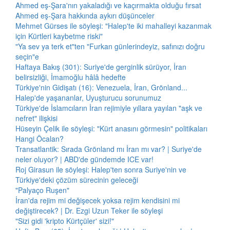
Ahmed eş-Şara'nın yakaladığı ve kaçırmakta olduğu fırsat
Ahmed eş-Şara hakkında aykırı düşünceler
Mehmet Gürses ile söyleşi: "Halep'te iki mahalleyi kazanmak
için Kürtleri kaybetme riski"
"Ya sev ya terk et"ten "Furkan günlerindeyiz, safınızı doğru
seçin"e
Haftaya Bakış (301): Suriye'de gerginlik sürüyor, İran
belirsizliği, İmamoğlu hâlâ hedefte
Türkiye'nin Gidişatı (16): Venezuela, İran, Grönland...
Halep'de yaşananlar, Uyuşturucu sorunumuz
Türkiye'de İslamcıların İran rejimiyle yıllara yayılan "aşk ve
nefret" ilişkisi
Hüseyin Çelik ile söyleşi: "Kürt anasını görmesin" politikaları
Hangi Öcalan?
Transatlantik: Sırada Grönland mı İran mı var? | Suriye'de
neler oluyor? | ABD'de gündemde ICE var!
Roj Girasun ile söyleşi: Halep'ten sonra Suriye'nin ve
Türkiye'deki çözüm sürecinin geleceği
"Palyaço Ruşen"
İran'da rejim mi değişecek yoksa rejim kendisini mi
değiştirecek? | Dr. Ezgi Uzun Teker ile söyleşi
"Sizi gidi 'kripto Kürtçüler' sizi!"