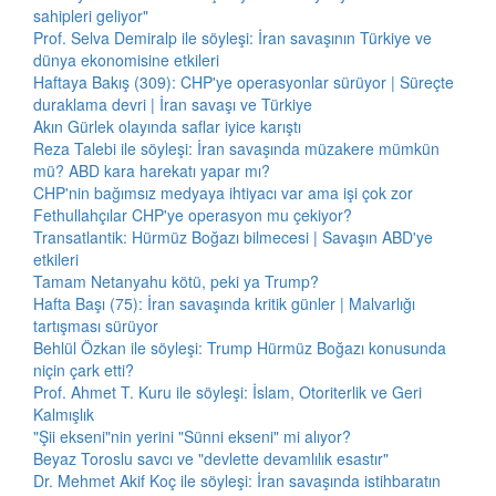
sahipleri geliyor"
Prof. Selva Demiralp ile söyleşi: İran savaşının Türkiye ve
dünya ekonomisine etkileri
Haftaya Bakış (309): CHP'ye operasyonlar sürüyor | Süreçte
duraklama devri | İran savaşı ve Türkiye
Akın Gürlek olayında saflar iyice karıştı
Reza Talebi ile söyleşi: İran savaşında müzakere mümkün
mü? ABD kara harekatı yapar mı?
CHP'nin bağımsız medyaya ihtiyacı var ama işi çok zor
Fethullahçılar CHP'ye operasyon mu çekiyor?
Transatlantik: Hürmüz Boğazı bilmecesi | Savaşın ABD'ye
etkileri
Tamam Netanyahu kötü, peki ya Trump?
Hafta Başı (75): İran savaşında kritik günler | Malvarlığı
tartışması sürüyor
Behlül Özkan ile söyleşi: Trump Hürmüz Boğazı konusunda
niçin çark etti?
Prof. Ahmet T. Kuru ile söyleşi: İslam, Otoriterlik ve Geri
Kalmışlık
"Şii ekseni"nin yerini "Sünni ekseni" mi alıyor?
Beyaz Toroslu savcı ve "devlette devamlılık esastır"
Dr. Mehmet Akif Koç ile söyleşi: İran savaşında istihbaratın