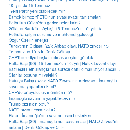
10. yılında 15 Temmuz
"Yeni Parti" yeni olabilecek mi?
Bitmek bilmez “FETÖ’nün siyasi ayağı” tartışmaları
Fethullah Gülen'den geriye neler kaldı?
Gökhan Bacık ile söyleşi: 15 Temmuz'un 10. yılında
Fethullahçılığın durumu ve muhtemel geleceği
Özgür Özel'in enerjisi
Türkiye'nin Gidişatı (22): Ahbap olayı, NATO zirvesi, 15
Temmuz'un 10. yılı, Deniz Göktaş
CHP'li belediye başkanı olmak ateşten gömlek
Hafta Başı (90): 15 Temmuz'un 10. yılı | Haluk Levent olayı
Bazı eski Fethullahçılar da sürece dahil olmak istiyor ancak...
Silahlar boşuna mı yakıldı?
Haftaya Bakış (323): NATO Zirvesi'nin ardından | İmamoğlu
savunma yapabilecek mi?
CHP'de ortayolculuk mümkün mü?
İmamoğlu savunma yapabilecek mi?
Trump bizi niçin öptü?
NATO bizim neyimiz olur?
Ekrem İmamoğlu'nun savunmasını beklerken
Hafta Başı (89): İmamoğlu'nun savunması | NATO Zirvesi'nin
anlamı | Deniz Göktaş ve CHP