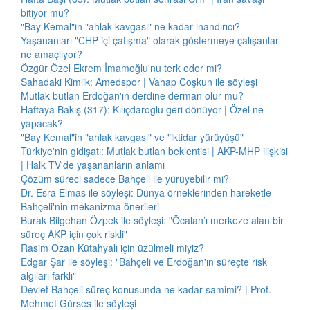
bitiyor mu?
"Bay Kemal"in "ahlak kavgası" ne kadar inandırıcı?
Yaşananları "CHP içi çatışma" olarak göstermeye çalışanlar
ne amaçlıyor?
Özgür Özel Ekrem İmamoğlu'nu terk eder mi?
Sahadaki Kimlik: Amedspor | Vahap Coşkun ile söyleşi
Mutlak butlan Erdoğan'ın derdine derman olur mu?
Haftaya Bakış (317): Kılıçdaroğlu geri dönüyor | Özel ne
yapacak?
"Bay Kemal"in "ahlak kavgası" ve "iktidar yürüyüşü"
Türkiye'nin gidişatı: Mutlak butlan beklentisi | AKP-MHP ilişkisi
| Halk TV'de yaşananların anlamı
Çözüm süreci sadece Bahçeli ile yürüyebilir mi?
Dr. Esra Elmas ile söyleşi: Dünya örneklerinden hareketle
Bahçeli'nin mekanizma önerileri
Burak Bilgehan Özpek ile söyleşi: "Öcalan’ı merkeze alan bir
süreç AKP için çok riskli"
Rasim Ozan Kütahyalı için üzülmeli miyiz?
Edgar Şar ile söyleşi: "Bahçeli ve Erdoğan'ın süreçte risk
algıları farklı"
Devlet Bahçeli süreç konusunda ne kadar samimi? | Prof.
Mehmet Gürses ile söyleşi