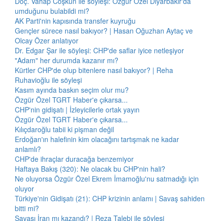
Doç. Vahap Coşkun ile söyleşi: Özgür Özel Diyarbakır'da
umduğunu bulabildi mi?
AK Parti'nin kapısında transfer kuyruğu
Gençler sürece nasıl bakıyor? | Hasan Oğuzhan Aytaç ve
Olcay Özer anlatıyor
Dr. Edgar Şar ile söyleşi: CHP'de saflar iyice netleşiyor
"Adam" her durumda kazanır mı?
Kürtler CHP'de olup bitenlere nasıl bakıyor? | Reha
Ruhavioğlu ile söyleşi
Kasım ayında baskın seçim olur mu?
Özgür Özel TGRT Haber'e çıkarsa...
CHP'nin gidişatı | İzleyicilerle ortak yayın
Özgür Özel TGRT Haber'e çıkarsa...
Kılıçdaroğlu tabii ki pişman değil
Erdoğan'ın halefinin kim olacağını tartışmak ne kadar
anlamlı?
CHP'de ihraçlar duracağa benzemiyor
Haftaya Bakış (320): Ne olacak bu CHP'nin hali?
Ne oluyorsa Özgür Özel Ekrem İmamoğlu'nu satmadığı için
oluyor
Türkiye'nin Gidişatı (21): CHP krizinin anlamı | Savaş sahiden
bitti mi?
Savaşı İran mı kazandı? | Reza Talebi ile söyleşi