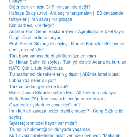
etkiliyor?
Diğer partiler niçin CHP'nin yanında değil?
Haftaya Bakış (310): Ara seçim tartışmaları | İBB davasında
tahliyeler | İran savaşının gidişatı
Kim darbeci, kim değil?
Anahtar Parti Genel Başkanı Yavuz Ağıralioğlu ile özel yayın
Özgür Özel teslim olmuyor
Prof. Serhat Güvenç ile söyleşi: Montrö Boğazlar Sözleşmesi
nedir, ne değildir?
Türk hava sahasında düşürülen füzelerin sırrı
Dr. Hakan Şahin ile söyleşi: Tüm yönleriyle Adana'da kurulan
NATO Çok Ulsulu Kolordusu
Transatlantik: Müzakerelerin gidişatı | ABD'de İsrail lobisi |
Lübnan'da neler oluyor?
Türk solundan geriye ne kaldı?
Mahir Çayan Kitabı'nı editörü Emir Ali Türkmen anlatıyor
Hafta Başı (76): İran savaşı biteceğe benzemiyor |
Gazeteciler yeterince cesur değil mi?
İran kürtleri savaşa neden dahil olmuyor? | Ceng Sağnıç ile
söyleşi
Siyasetçilerin özel hayatı var mıdır?
Trump'ın hükmettiği bir dünyada yaşamak
Kürt siyasi hareketinde taşlar yerinden oynuyor: "Mekanın