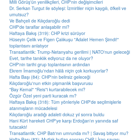
Milli Görüş'ün yenilikçileri, CHP'nin değişimcileri
Dr. Serkan Turgut ile söyleşi: İzmirliler niçin kaygılı, öfkeli ve
umutsuz?
Ve Bahçeli de Kılıçdaroğlu dedi
CHP'de taraflar anlaşabilir mi?
Haftaya Bakış (319): CHP krizi sürüyor
Hüseyin Çelik ve Figen Çalıkuşu "Adalet Hemen Şimdi!"
toplantısını anlatıyor
Transatlantik: Trump-Netanyahu gerilimi | NATO'nun geleceği
Evet, tarihe tanıklık ediyoruz da ne oluyor?
CHP'nin tarihi grup toplantısının ardından
Ekrem İmamoğlu'ndan hâlâ niçin çok korkuyorlar?
Hafta Başı (84): CHP'nin belirsiz geleceği
Kılıçdaroğlu'nun etkin pişmanlık başvurusu
"Bay Kemal" "Reis"i kurtarabilecek mi?
Özgür Özel yeni parti kuracak mı?
Haftaya Bakış (318): Tüm yönleriyle CHP'de seçilmişlerle
atanmışların mücadelesi
Kılıçdaroğlu aradığı adaleti dokuz yıl sonra buldu
Hani Kürt hareketi CHP'ye karşı Erdoğan'ın yanında saf
tutacaktı!
Transatlantik: CHP Batı'nın umrunda mı? | Savaş bitiyor mu?
Hafta Başı (83): Mutlak butlan sonrası CHP | İran savaşı