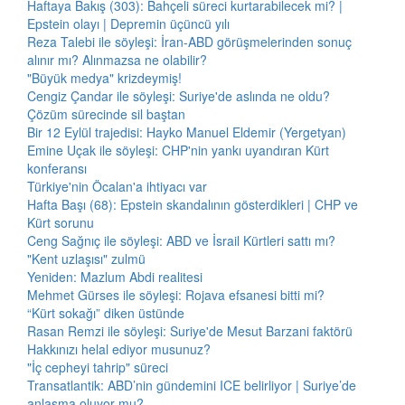
Haftaya Bakış (303): Bahçeli süreci kurtarabilecek mi? |
Epstein olayı | Depremin üçüncü yılı
Reza Talebi ile söyleşi: İran-ABD görüşmelerinden sonuç
alınır mı? Alınmazsa ne olabilir?
"Büyük medya" krizdeymiş!
Cengiz Çandar ile söyleşi: Suriye'de aslında ne oldu?
Çözüm sürecinde sil baştan
Bir 12 Eylül trajedisi: Hayko Manuel Eldemir (Yergetyan)
Emine Uçak ile söyleşi: CHP'nin yankı uyandıran Kürt
konferansı
Türkiye'nin Öcalan'a ihtiyacı var
Hafta Başı (68): Epstein skandalının gösterdikleri | CHP ve
Kürt sorunu
Ceng Sağnıç ile söyleşi: ABD ve İsrail Kürtleri sattı mı?
"Kent uzlaşısı" zulmü
Yeniden: Mazlum Abdi realitesi
Mehmet Gürses ile söyleşi: Rojava efsanesi bitti mi?
“Kürt sokağı” diken üstünde
Rasan Remzi ile söyleşi: Suriye'de Mesut Barzani faktörü
Hakkınızı helal ediyor musunuz?
"İç cepheyi tahrip" süreci
Transatlantik: ABD’nin gündemini ICE belirliyor | Suriye’de
anlaşma oluyor mu?