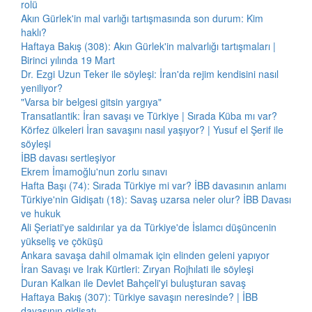
rolü
Akın Gürlek'in mal varlığı tartışmasında son durum: Kim
haklı?
Haftaya Bakış (308): Akın Gürlek'in malvarlığı tartışmaları |
Birinci yılında 19 Mart
Dr. Ezgi Uzun Teker ile söyleşi: İran'da rejim kendisini nasıl
yeniliyor?
"Varsa bir belgesi gitsin yargıya"
Transatlantik: İran savaşı ve Türkiye | Sırada Küba mı var?
Körfez ülkeleri İran savaşını nasıl yaşıyor? | Yusuf el Şerif ile
söyleşi
İBB davası sertleşiyor
Ekrem İmamoğlu'nun zorlu sınavı
Hafta Başı (74): Sırada Türkiye mi var? İBB davasının anlamı
Türkiye'nin Gidişatı (18): Savaş uzarsa neler olur? İBB Davası
ve hukuk
Ali Şeriati'ye saldırılar ya da Türkiye'de İslamcı düşüncenin
yükseliş ve çöküşü
Ankara savaşa dahil olmamak için elinden geleni yapıyor
İran Savaşı ve Irak Kürtleri: Zıryan Rojhılati ile söyleşi
Duran Kalkan ile Devlet Bahçeli'yi buluşturan savaş
Haftaya Bakış (307): Türkiye savaşın neresinde? | İBB
davasının gidişatı