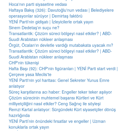
Hoca'nın parti siyasetine vedası
Haftaya Bakış (326): Davutoğlu'nun vedası | Belediyelere
operasyonlar sürüyor | Demirtaş faktörü
YENİ Parti'nin gidişatı | İzleyicilerle ortak yayın
Sinem Dedetaş'ın suçu ne?
Transatlantik: Çözüm süreci bölgeyi nasıl etkiler? | ABD-
Suudi Arabistan nükleer anlaşması
Örgüt, Öcalan'ın devletle vardığı mutabakata uyacak mı?
Transatlantik: Çözüm süreci bölgeyi nasıl etkiler? | ABD-
Suudi Arabistan nükleer anlaşması
CHP'nin tükenişi
Hafta Başı (92): CHP'nin figüranları | YENİ Parti start verdi |
Çerçeve yasa Meclis'te
YENİ Parti'nin yol haritası: Genel Sekreter Yunus Emre
anlatıyor
Süreç karşıtlarına acı haber: Engeller teker teker aşılıyor
Çözüm sürecinin muhtemel başarısı Kürtleri ve Kürt
milliyetçiliğini nasıl etkiler? Ceng Sağnıç ile söyleşi
Remzi Kartal anlatıyor: Sürgündeki Kürt siyasetçiler dönüş
hazırlığında
YENİ Parti’nin önündeki fırsatlar ve engeller | Uzman
konuklarla ortak yayın