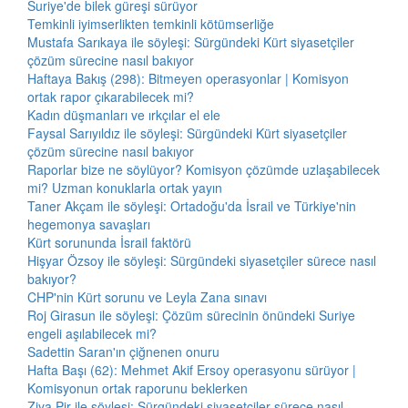
Suriye'de bilek güreşi sürüyor
Temkinli iyimserlikten temkinli kötümserliğe
Mustafa Sarıkaya ile söyleşi: Sürgündeki Kürt siyasetçiler
çözüm sürecine nasıl bakıyor
Haftaya Bakış (298): Bitmeyen operasyonlar | Komisyon
ortak rapor çıkarabilecek mi?
Kadın düşmanları ve ırkçılar el ele
Faysal Sarıyıldız ile söyleşi: Sürgündeki Kürt siyasetçiler
çözüm sürecine nasıl bakıyor
Raporlar bize ne söylüyor? Komisyon çözümde uzlaşabilecek
mi? Uzman konuklarla ortak yayın
Taner Akçam ile söyleşi: Ortadoğu'da İsrail ve Türkiye'nin
hegemonya savaşları
Kürt sorununda İsrail faktörü
Hişyar Özsoy ile söyleşi: Sürgündeki siyasetçiler sürece nasıl
bakıyor?
CHP'nin Kürt sorunu ve Leyla Zana sınavı
Roj Girasun ile söyleşi: Çözüm sürecinin önündeki Suriye
engeli aşılabilecek mi?
Sadettin Saran'ın çiğnenen onuru
Hafta Başı (62): Mehmet Akif Ersoy operasyonu sürüyor |
Komisyonun ortak raporunu beklerken
Ziya Pir ile söyleşi: Sürgündeki siyasetçiler sürece nasıl