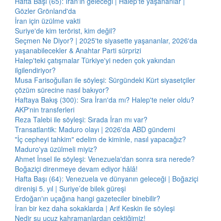
Hafta Başı (65): İran'ın geleceği | Halep'te yaşananlar |
Gözler Grönland'da
İran için üzülme vakti
Suriye'de kim terörist, kim değil?
Seçmen Ne Diyor? | 2025'te siyasette yaşananlar, 2026'da
yaşanabilecekler & Anahtar Parti sürprizi
Halep'teki çatışmalar Türkiye'yi neden çok yakından
ilgilendiriyor?
Musa Farisoğulları ile söyleşi: Sürgündeki Kürt siyasetçiler
çözüm sürecine nasıl bakıyor?
Haftaya Bakış (300): Sıra İran'da mı? Halep'te neler oldu?
AKP'nin transferleri
Reza Talebi ile söyleşi: Sırada İran mı var?
Transatlantik: Maduro olayı | 2026'da ABD gündemi
"İç cepheyi tahkim" edelim de kiminle, nasıl yapacağız?
Maduro'ya üzülmeli miyiz?
Ahmet İnsel ile söyleşi: Venezuela'dan sonra sıra nerede?
Boğaziçi direnmeye devam ediyor hâlâ!
Hafta Başı (64): Venezuela ve dünyanın geleceği | Boğaziçi
direnişi 5. yıl | Suriye’de bilek güreşi
Erdoğan'ın uçağına hangi gazeteciler binebilir?
İran bir kez daha sokaklarda | Arif Keskin ile söyleşi
Nedir şu ucuz kahramanlardan çektiğimiz!