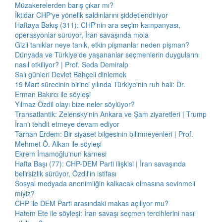
Müzakerelerden barış çıkar mı?
İktidar CHP'ye yönelik saldırılarını şiddetlendiriyor
Haftaya Bakış (311): CHP'nin ara seçim kampanyası,
operasyonlar sürüyor, İran savaşında mola
Gizli tanıklar neye tanık, etkin pişmanlar neden pişman?
Dünyada ve Türkiye'de yaşananlar seçmenlerin duygularını
nasıl etkiliyor? | Prof. Seda Demiralp
Salı günleri Devlet Bahçeli dinlemek
19 Mart sürecinin birinci yılında Türkiye'nin ruh hali: Dr.
Erman Bakırcı ile söyleşi
Yılmaz Özdil olayı bize neler söylüyor?
Transatlantik: Zelensky'nin Ankara ve Şam ziyaretleri | Trump
İran'ı tehdit etmeye devam ediyor
Tarhan Erdem: Bir siyaset bilgesinin bilinmeyenleri | Prof.
Mehmet Ö. Alkan ile söyleşi
Ekrem İmamoğlu'nun karnesi
Hafta Başı (77): CHP-DEM Parti ilişkisi | İran savaşında
belirsizlik sürüyor, Özdil'in istifası
Sosyal medyada anonimliğin kalkacak olmasına sevinmeli
miyiz?
CHP ile DEM Parti arasındaki makas açılıyor mu?
Hatem Ete ile söyleşi: İran savaşı seçmen tercihlerini nasıl