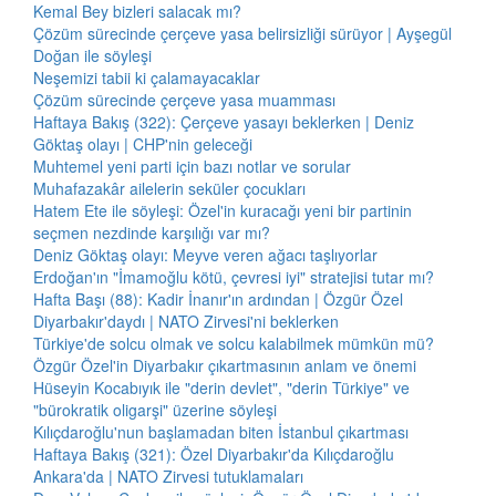
Kemal Bey bizleri salacak mı?
Çözüm sürecinde çerçeve yasa belirsizliği sürüyor | Ayşegül
Doğan ile söyleşi
Neşemizi tabii ki çalamayacaklar
Çözüm sürecinde çerçeve yasa muamması
Haftaya Bakış (322): Çerçeve yasayı beklerken | Deniz
Göktaş olayı | CHP'nin geleceği
Muhtemel yeni parti için bazı notlar ve sorular
Muhafazakâr ailelerin seküler çocukları
Hatem Ete ile söyleşi: Özel'in kuracağı yeni bir partinin
seçmen nezdinde karşılığı var mı?
Deniz Göktaş olayı: Meyve veren ağacı taşlıyorlar
Erdoğan'ın "İmamoğlu kötü, çevresi iyi" stratejisi tutar mı?
Hafta Başı (88): Kadir İnanır'ın ardından | Özgür Özel
Diyarbakır'daydı | NATO Zirvesi'ni beklerken
Türkiye'de solcu olmak ve solcu kalabilmek mümkün mü?
Özgür Özel'in Diyarbakır çıkartmasının anlam ve önemi
Hüseyin Kocabıyık ile "derin devlet", "derin Türkiye" ve
"bürokratik oligarşi" üzerine söyleşi
Kılıçdaroğlu'nun başlamadan biten İstanbul çıkartması
Haftaya Bakış (321): Özel Diyarbakır'da Kılıçdaroğlu
Ankara'da | NATO Zirvesi tutuklamaları