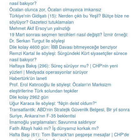
nasıl bakıyor?
Öcalan olunca zor, Öcalan olmayınca imkansız
Türkiye'nin Gidişatı (15): Nerden çıktı bu Yeşil? Bütçe bize ne
söylüyor? Gazeteci tutuklamaları
Mehmet Akif Ersoy'un yalnızlığı
19 Mart sonrası seçmen tercihleri nasıl değişti? İzmir örneği:
Dr. Serkan Turgut ile söyleşi
Dile kolay 4600 gün: İBB Davası bitmeyeceğe benziyor
Remzi Kartal ile söyleşi: Sürgündeki Kürt siyasetçiler sürece
nasıl bakıyor?
Haftaya Bakış (296): Süreç sürüyor mu? | CHP'nin yeni
yüzleri | Medyada operasyonlar sürüyor
Habertürk'ün laneti
Prof. Erol Katırcıoğlu ile söyleşi: Öcalan'ın Marksizm
eleştirilerine Türk solundan tepkiler
Dile kolay 2962 gün
Uğur Karaca ile söyleşi: "Niçin deist oldum?"
Transatlantik: ABD'nin Stratejik Güvenlik Belgesi, Bir yıl sonra
Suriye, Ankara'nın F-35 beklentisi
İmamoğlu yargılamaları: Savunma saldırıyor
Fatih Altaylı haklı mı? İş dünyamız korkak mı?
Hafta Başı (61): Tom Barrack'tan peşpeşe mesajlar | CHP'de