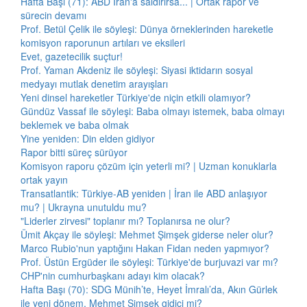
Hafta Başı (71): ABD İran'a saldırırsa... | Ortak rapor ve
sürecin devamı
Prof. Betül Çelik ile söyleşi: Dünya örneklerinden hareketle
komisyon raporunun artıları ve eksileri
Evet, gazetecilik suçtur!
Prof. Yaman Akdeniz ile söyleşi: Siyasi iktidarın sosyal
medyayı mutlak denetim arayışları
Yeni dinsel hareketler Türkiye'de niçin etkili olamıyor?
Gündüz Vassaf ile söyleşi: Baba olmayı istemek, baba olmayı
beklemek ve baba olmak
Yine yeniden: Din elden gidiyor
Rapor bitti süreç sürüyor
Komisyon raporu çözüm için yeterli mi? | Uzman konuklarla
ortak yayın
Transatlantik: Türkiye-AB yeniden | İran ile ABD anlaşıyor
mu? | Ukrayna unutuldu mu?
"Liderler zirvesi" toplanır mı? Toplanırsa ne olur?
Ümit Akçay ile söyleşi: Mehmet Şimşek giderse neler olur?
Marco Rubio'nun yaptığını Hakan Fidan neden yapmıyor?
Prof. Üstün Ergüder ile söyleşi: Türkiye'de burjuvazi var mı?
CHP'nin cumhurbaşkanı adayı kim olacak?
Hafta Başı (70): SDG Münih’te, Heyet İmralı’da, Akın Gürlek
ile yeni dönem, Mehmet Şimşek gidici mi?