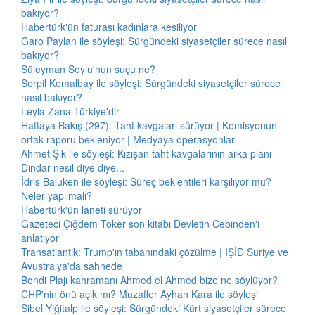
bakıyor?
Habertürk'ün faturası kadınlara kesiliyor
Garo Paylan ile söyleşi: Sürgündeki siyasetçiler sürece nasıl
bakıyor?
Süleyman Soylu'nun suçu ne?
Serpil Kemalbay ile söyleşi: Sürgündeki siyasetçiler sürece
nasıl bakıyor?
Leyla Zana Türkiye'dir
Haftaya Bakış (297): Taht kavgaları sürüyor | Komisyonun
ortak raporu bekleniyor | Medyaya operasyonlar
Ahmet Şık ile söyleşi: Kızışan taht kavgalarının arka planı
Dindar nesil diye diye...
İdris Baluken ile söyleşi: Süreç beklentileri karşılıyor mu?
Neler yapılmalı?
Habertürk'ün laneti sürüyor
Gazeteci Çiğdem Toker son kitabı Devletin Cebinden'i
anlatıyor
Transatlantik: Trump'ın tabanındaki çözülme | IŞİD Suriye ve
Avustralya'da sahnede
Bondi Plajı kahramanı Ahmed el Ahmed bize ne söylüyor?
CHP'nin önü açık mı? Muzaffer Ayhan Kara ile söyleşi
Sibel Yiğitalp ile söyleşi: Sürgündeki Kürt siyasetçiler sürece