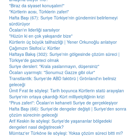
"Biraz da siyaset konuşalım!"
"Kürtlerin acısı, Türklerin zaferi"
Hafta Başı (67): Suriye Türkiye'nin gündemini belirlemeyi
sürdürüyor
Öcalan'ın liderliği sarsılıyor
"Hüzün ki en çok yakışandır bize"
Kürtlerin üç büyük talihsizliği | Yener Orkunoğlu anlatıyor
Çağımızın Sisifos’u: Kürtler
Haftaya Bakış (302): Suriye'nin gölgesinde çözüm süreci |
Türkiye'de gazeteci olmak
Suriye dersleri: "Krala yaslanmayın, düşersiniz"
Öcalan uyarmıştı: "Sonumuz Gazze gibi olur"
Transtlantik: Suriye'de ABD faktörü | Grönland'ın belirsiz
geleceği
Ümit Fırat ile söyleşi: Tarih boyunca Kürtlerin statü arayışları
Suriye'nin ortaya çıkardığı Kürt milliyetçiliğinin krizi
"Pirus zaferi": Öcalan'ın kehaneti Suriye de gerçekleşiyor
Hafta Başı (66): Suriye'de dengeler değişti | Suriye'den sonra
çözüm sürecinin geleceği
Arif Keskin ile söyleşi: Suriye'de yaşananlar bölgedeki
dengeleri nasıl değiştirecek?
Mümtaz'er Türköne ile söyleşi: Yoksa çözüm süreci bitti mi?