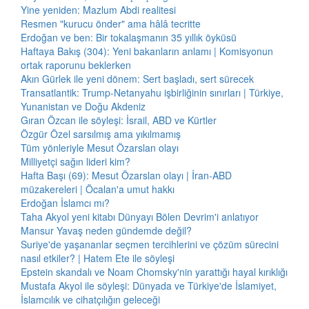
Yine yeniden: Mazlum Abdi realitesi
Resmen "kurucu önder" ama hâlâ tecritte
Erdoğan ve ben: Bir tokalaşmanın 35 yıllık öyküsü
Haftaya Bakış (304): Yeni bakanların anlamı | Komisyonun
ortak raporunu beklerken
Akın Gürlek ile yeni dönem: Sert başladı, sert sürecek
Transatlantik: Trump-Netanyahu işbirliğinin sınırları | Türkiye,
Yunanistan ve Doğu Akdeniz
Gıran Özcan ile söyleşi: İsrail, ABD ve Kürtler
Özgür Özel sarsılmış ama yıkılmamış
Tüm yönleriyle Mesut Özarslan olayı
Milliyetçi sağın lideri kim?
Hafta Başı (69): Mesut Özarslan olayı | İran-ABD
müzakereleri | Öcalan'a umut hakkı
Erdoğan İslamcı mı?
Taha Akyol yeni kitabı Dünyayı Bölen Devrim'i anlatıyor
Mansur Yavaş neden gündemde değil?
Suriye'de yaşananlar seçmen tercihlerini ve çözüm sürecini
nasıl etkiler? | Hatem Ete ile söyleşi
Epstein skandalı ve Noam Chomsky'nin yarattığı hayal kırıklığı
Mustafa Akyol ile söyleşi: Dünyada ve Türkiye'de İslamiyet,
İslamcılık ve cihatçılığın geleceği