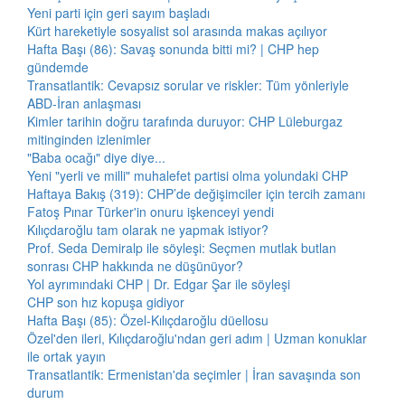
Yeni parti için geri sayım başladı
Kürt hareketiyle sosyalist sol arasında makas açılıyor
Hafta Başı (86): Savaş sonunda bitti mi? | CHP hep
gündemde
Transatlantik: Cevapsız sorular ve riskler: Tüm yönleriyle
ABD-İran anlaşması
Kimler tarihin doğru tarafında duruyor: CHP Lüleburgaz
mitinginden izlenimler
"Baba ocağı" diye diye...
Yeni "yerli ve milli" muhalefet partisi olma yolundaki CHP
Haftaya Bakış (319): CHP’de değişimciler için tercih zamanı
Fatoş Pınar Türker'in onuru işkenceyi yendi
Kılıçdaroğlu tam olarak ne yapmak istiyor?
Prof. Seda Demiralp ile söyleşi: Seçmen mutlak butlan
sonrası CHP hakkında ne düşünüyor?
Yol ayrımındaki CHP | Dr. Edgar Şar ile söyleşi
CHP son hız kopuşa gidiyor
Hafta Başı (85): Özel-Kılıçdaroğlu düellosu
Özel'den ileri, Kılıçdaroğlu'ndan geri adım | Uzman konuklar
ile ortak yayın
Transatlantik: Ermenistan'da seçimler | İran savaşında son
durum