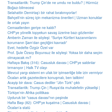
Transatlantik: Trump Çin'de ne umdu ne buldu? | Hürmüz
Boğazı bilmecesi
Selahattin Demirtaş'ı bir rahat bırakmıyorlar!
Bahçeli'nin süreç için mekanizma önerileri | Uzman konuklar
ile ortak yayın
Cemaatlerden geriye ne kaldı?
CHP'ye yönelik topyekun savaş üzerine bazı gözlemler
Amberin Zaman ile söyleşi: "Suriye Kürtleri kazanımlarını
korumanın Şam'dan geçtiğini kavradı"
Evet, hedefte Özgür Özel var
Prof. Şule Özsoy Boyunsuz ile söyleşi: Yoksa bir daha seçim
olmayacak mı?
Haftaya Bakış (316): Casusluk davası | CHP'ye saldırılar
tırmanıyor | Halk TV olayı
Mevcut yargı sistemi en ufak bir iyimserliğe bile izin vermiyor
Öcalan artık gazetecilere konuşmalı, ben talibim!
Acayip bir dava: Casus dediler "Jön Türk" çıktı
Transatlantik: Trump-Çin | Rusya'da muhalefetin yükselişi |
Türkiye'nin Afrika politikası
Uyduruk bir "casus davası"nın peşinde
Hafta Başı (82): CHP'ye kuşatma | Casusluk davası |
Öcalan'a statü