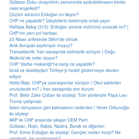
Gülistan Doku cinayetinin zamanında aydınlatılmasını kimler
nasıl engelledi?
Çözüm sürecini Erdoğan mı tıkıyor?
CHP ne yapabilir? İzleyicilerin katılımıyla ortak yayın
Haftaya Bakış (313): Erdoğan sürece mührünü vuracak mı? |
CHP'nin yeni yol haritası
23 Nisan arifesinde Silivri'de olmak
Artık Avrupalı sayılmıyor muyuz?
Transatlantik: İran savaşında belirsizlik sürüyor | Doğu
Akdeniz'de neler oluyor?
CHP "darbe mekaniği"ne karşı ne yapabilir?
İsrail ve destekçileri Türkiye'yi hedef göstermeye devam
ediyor
Hafta Başı: CHP'ye operasyonlar sürüyor | Okul saldırıları
unutulacak mı? | İran savaşında son durum
Prof. Bekir Zakir Çoban ile söyleşi: Tüm yönleriyle Papa Leo-
Trump çatışması
İslam dünyasının geri kalmasının nedenleri | Yener Orkunoğlu
ile söyleşi
AKP ile CHP arasında sıkışan DEM Parti
Gülistan, Rojin, Rabia, Nadira, Burak ve diğerleri
Prof. Emre Erdoğan ile söyleşi: Gençler neden hınçlı? Ne
yapılmalı, ne yapılmamalı?