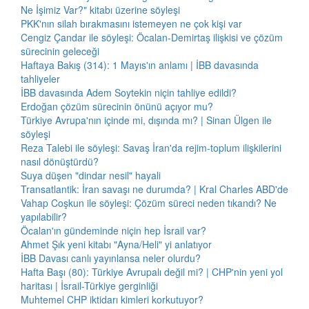
Ne İşimiz Var?" kitabı üzerine söyleşi
PKK'nın silah bırakmasını istemeyen ne çok kişi var
Cengiz Çandar ile söyleşi: Öcalan-Demirtaş ilişkisi ve çözüm
sürecinin geleceği
Haftaya Bakış (314): 1 Mayıs'ın anlamı | İBB davasında
tahliyeler
İBB davasında Adem Soytekin niçin tahliye edildi?
Erdoğan çözüm sürecinin önünü açıyor mu?
Türkiye Avrupa'nın içinde mi, dışında mı? | Sinan Ülgen ile
söyleşi
Reza Talebi ile söyleşi: Savaş İran'da rejim-toplum ilişkilerini
nasıl dönüştürdü?
Suya düşen "dindar nesil" hayali
Transatlantik: İran savaşı ne durumda? | Kral Charles ABD'de
Vahap Coşkun ile söyleşi: Çözüm süreci neden tıkandı? Ne
yapılabilir?
Öcalan'ın gündeminde niçin hep İsrail var?
Ahmet Şık yeni kitabı "Ayna/Heli" yi anlatıyor
İBB Davası canlı yayınlansa neler olurdu?
Hafta Başı (80): Türkiye Avrupalı değil mi? | CHP'nin yeni yol
haritası | İsrail-Türkiye gerginliği
Muhtemel CHP iktidarı kimleri korkutuyor?