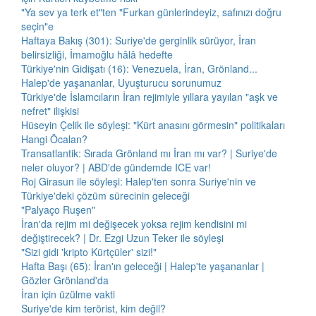
"Ya sev ya terk et"ten "Furkan günlerindeyiz, safınızı doğru
seçin"e
Haftaya Bakış (301): Suriye'de gerginlik sürüyor, İran
belirsizliği, İmamoğlu hâlâ hedefte
Türkiye'nin Gidişatı (16): Venezuela, İran, Grönland...
Halep'de yaşananlar, Uyuşturucu sorunumuz
Türkiye'de İslamcıların İran rejimiyle yıllara yayılan "aşk ve
nefret" ilişkisi
Hüseyin Çelik ile söyleşi: "Kürt anasını görmesin" politikaları
Hangi Öcalan?
Transatlantik: Sırada Grönland mı İran mı var? | Suriye'de
neler oluyor? | ABD'de gündemde ICE var!
Roj Girasun ile söyleşi: Halep'ten sonra Suriye'nin ve
Türkiye'deki çözüm sürecinin geleceği
"Palyaço Ruşen"
İran'da rejim mi değişecek yoksa rejim kendisini mi
değiştirecek? | Dr. Ezgi Uzun Teker ile söyleşi
"Sizi gidi 'kripto Kürtçüler' sizi!"
Hafta Başı (65): İran'ın geleceği | Halep'te yaşananlar |
Gözler Grönland'da
İran için üzülme vakti
Suriye'de kim terörist, kim değil?