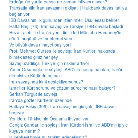
Erdoğan'ın yurtta barışa ne zaman ihtiyacı olacak?
Transatlantik: İran savaşının gidişatı | Halkbank davası tatlıya
bağlanıyor
İBB Davasının ilk gününden izlenimler: Usul esası belirler
Hafta Başı (73): İran savaşı ve Türkiye | İBB davası başladı
Reza Talebi ile İran'ın yeni dini lideri Mücteba Hamaney'in
dünü, bugünü ve muhtemel yarını
Ve büyük dava nihayet başlıyor!
Prof. Mehmet Gürses ile söyleşi: İran Kürtleri hakkında
bilmek istediğiniz her şey
Savaş uzadıkça Türkiye için riskler artıyor
Yener Orkunoğlu ile söyleşi: ABD'nin hesap hataları, İran'ın
direnişi ve Kürtlerin açmazı
İran savaşında kimi destekliyorsunuz?
İzmirliler Kürt sorunu ve çözüm sürecine nasıl bakıyor?
Serkan Turgut ile söyleşi
İran'da gözler Kürtlerin üzerinde
Haftaya Bakış (306): İran savaşının gidişatı | İBB davası
başlıyor
Yeniden: Türkiye'nin Öcalan'a ihtiyacı var
Cengiz Çandar ile söyleşi: İran Kürtleri İsrail ve ABD'nin ipiyle
kuyuya iner mi?
İç cepheyi böyle mi tahkim edeceksiniz?