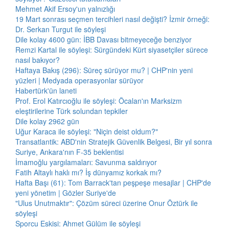
Mehmet Akif Ersoy'un yalnızlığı
19 Mart sonrası seçmen tercihleri nasıl değişti? İzmir örneği:
Dr. Serkan Turgut ile söyleşi
Dile kolay 4600 gün: İBB Davası bitmeyeceğe benziyor
Remzi Kartal ile söyleşi: Sürgündeki Kürt siyasetçiler sürece
nasıl bakıyor?
Haftaya Bakış (296): Süreç sürüyor mu? | CHP'nin yeni
yüzleri | Medyada operasyonlar sürüyor
Habertürk'ün laneti
Prof. Erol Katırcıoğlu ile söyleşi: Öcalan'ın Marksizm
eleştirilerine Türk solundan tepkiler
Dile kolay 2962 gün
Uğur Karaca ile söyleşi: "Niçin deist oldum?"
Transatlantik: ABD'nin Stratejik Güvenlik Belgesi, Bir yıl sonra
Suriye, Ankara'nın F-35 beklentisi
İmamoğlu yargılamaları: Savunma saldırıyor
Fatih Altaylı haklı mı? İş dünyamız korkak mı?
Hafta Başı (61): Tom Barrack'tan peşpeşe mesajlar | CHP'de
yeni yönetim | Gözler Suriye'de
"Ulus Unutmaktır": Çözüm süreci üzerine Onur Öztürk ile
söyleşi
Sporcu Eskisi: Ahmet Gülüm ile söyleşi