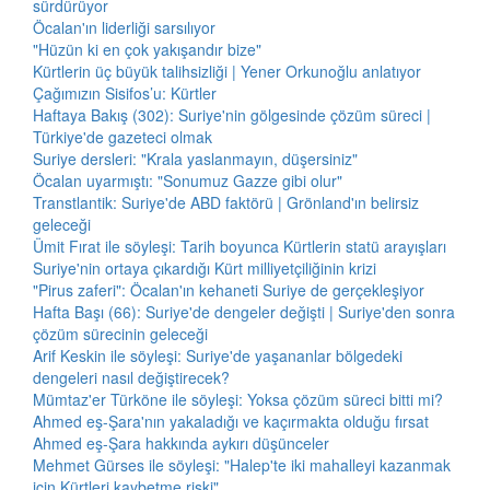
sürdürüyor
Öcalan'ın liderliği sarsılıyor
"Hüzün ki en çok yakışandır bize"
Kürtlerin üç büyük talihsizliği | Yener Orkunoğlu anlatıyor
Çağımızın Sisifos’u: Kürtler
Haftaya Bakış (302): Suriye'nin gölgesinde çözüm süreci |
Türkiye'de gazeteci olmak
Suriye dersleri: "Krala yaslanmayın, düşersiniz"
Öcalan uyarmıştı: "Sonumuz Gazze gibi olur"
Transtlantik: Suriye'de ABD faktörü | Grönland'ın belirsiz
geleceği
Ümit Fırat ile söyleşi: Tarih boyunca Kürtlerin statü arayışları
Suriye'nin ortaya çıkardığı Kürt milliyetçiliğinin krizi
"Pirus zaferi": Öcalan'ın kehaneti Suriye de gerçekleşiyor
Hafta Başı (66): Suriye'de dengeler değişti | Suriye'den sonra
çözüm sürecinin geleceği
Arif Keskin ile söyleşi: Suriye'de yaşananlar bölgedeki
dengeleri nasıl değiştirecek?
Mümtaz'er Türköne ile söyleşi: Yoksa çözüm süreci bitti mi?
Ahmed eş-Şara'nın yakaladığı ve kaçırmakta olduğu fırsat
Ahmed eş-Şara hakkında aykırı düşünceler
Mehmet Gürses ile söyleşi: "Halep'te iki mahalleyi kazanmak
için Kürtleri kaybetme riski"