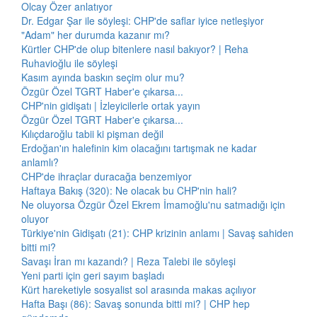
Olcay Özer anlatıyor
Dr. Edgar Şar ile söyleşi: CHP'de saflar iyice netleşiyor
"Adam" her durumda kazanır mı?
Kürtler CHP'de olup bitenlere nasıl bakıyor? | Reha
Ruhavioğlu ile söyleşi
Kasım ayında baskın seçim olur mu?
Özgür Özel TGRT Haber'e çıkarsa...
CHP'nin gidişatı | İzleyicilerle ortak yayın
Özgür Özel TGRT Haber'e çıkarsa...
Kılıçdaroğlu tabii ki pişman değil
Erdoğan'ın halefinin kim olacağını tartışmak ne kadar
anlamlı?
CHP'de ihraçlar duracağa benzemiyor
Haftaya Bakış (320): Ne olacak bu CHP'nin hali?
Ne oluyorsa Özgür Özel Ekrem İmamoğlu'nu satmadığı için
oluyor
Türkiye'nin Gidişatı (21): CHP krizinin anlamı | Savaş sahiden
bitti mi?
Savaşı İran mı kazandı? | Reza Talebi ile söyleşi
Yeni parti için geri sayım başladı
Kürt hareketiyle sosyalist sol arasında makas açılıyor
Hafta Başı (86): Savaş sonunda bitti mi? | CHP hep