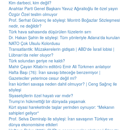
Kim darbeci, kim değil?
Anahtar Parti Genel Başkanı Yavuz Ağıralioğlu ile özel yayın
Özgür Özel teslim olmuyor
Prof. Serhat Güvenç ile söyleşi: Montrö Boğazlar Sözleşmesi
nedir, ne değildir?
Türk hava sahasında düşürülen füzelerin sırrı
Dr. Hakan Şahin ile söyleşi: Tüm yönleriyle Adana'da kurulan
NATO Çok Ulsulu Kolordusu
Transatlantik: Müzakerelerin gidişatı | ABD'de İsrail lobisi |
Lübnan'da neler oluyor?
Türk solundan geriye ne kaldı?
Mahir Çayan Kitabı'nı editörü Emir Ali Türkmen anlatıyor
Hafta Başı (76): İran savaşı biteceğe benzemiyor |
Gazeteciler yeterince cesur değil mi?
İran kürtleri savaşa neden dahil olmuyor? | Ceng Sağnıç ile
söyleşi
Siyasetçilerin özel hayatı var mıdır?
Trump'ın hükmettiği bir dünyada yaşamak
Kürt siyasi hareketinde taşlar yerinden oynuyor: "Mekanın
sahipleri geliyor"
Prof. Selva Demiralp ile söyleşi: İran savaşının Türkiye ve
dünya ekonomisine etkileri