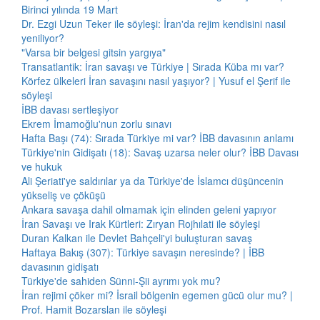
Birinci yılında 19 Mart
Dr. Ezgi Uzun Teker ile söyleşi: İran'da rejim kendisini nasıl
yeniliyor?
"Varsa bir belgesi gitsin yargıya"
Transatlantik: İran savaşı ve Türkiye | Sırada Küba mı var?
Körfez ülkeleri İran savaşını nasıl yaşıyor? | Yusuf el Şerif ile
söyleşi
İBB davası sertleşiyor
Ekrem İmamoğlu'nun zorlu sınavı
Hafta Başı (74): Sırada Türkiye mi var? İBB davasının anlamı
Türkiye'nin Gidişatı (18): Savaş uzarsa neler olur? İBB Davası
ve hukuk
Ali Şeriati'ye saldırılar ya da Türkiye'de İslamcı düşüncenin
yükseliş ve çöküşü
Ankara savaşa dahil olmamak için elinden geleni yapıyor
İran Savaşı ve Irak Kürtleri: Zıryan Rojhılati ile söyleşi
Duran Kalkan ile Devlet Bahçeli'yi buluşturan savaş
Haftaya Bakış (307): Türkiye savaşın neresinde? | İBB
davasının gidişatı
Türkiye'de sahiden Sünni-Şii ayrımı yok mu?
İran rejimi çöker mi? İsrail bölgenin egemen gücü olur mu? |
Prof. Hamit Bozarslan ile söyleşi