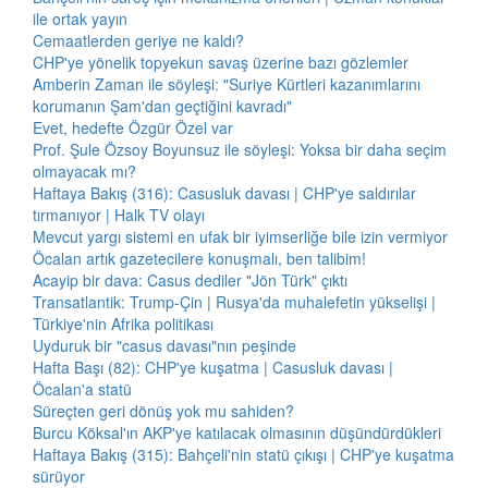
ile ortak yayın
Cemaatlerden geriye ne kaldı?
CHP'ye yönelik topyekun savaş üzerine bazı gözlemler
Amberin Zaman ile söyleşi: "Suriye Kürtleri kazanımlarını
korumanın Şam'dan geçtiğini kavradı"
Evet, hedefte Özgür Özel var
Prof. Şule Özsoy Boyunsuz ile söyleşi: Yoksa bir daha seçim
olmayacak mı?
Haftaya Bakış (316): Casusluk davası | CHP'ye saldırılar
tırmanıyor | Halk TV olayı
Mevcut yargı sistemi en ufak bir iyimserliğe bile izin vermiyor
Öcalan artık gazetecilere konuşmalı, ben talibim!
Acayip bir dava: Casus dediler "Jön Türk" çıktı
Transatlantik: Trump-Çin | Rusya'da muhalefetin yükselişi |
Türkiye'nin Afrika politikası
Uyduruk bir "casus davası"nın peşinde
Hafta Başı (82): CHP'ye kuşatma | Casusluk davası |
Öcalan'a statü
Süreçten geri dönüş yok mu sahiden?
Burcu Köksal'ın AKP'ye katılacak olmasının düşündürdükleri
Haftaya Bakış (315): Bahçeli'nin statü çıkışı | CHP'ye kuşatma
sürüyor