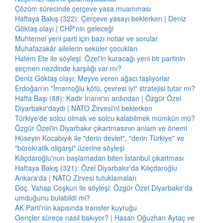
Çözüm sürecinde çerçeve yasa muamması
Haftaya Bakış (322): Çerçeve yasayı beklerken | Deniz
Göktaş olayı | CHP'nin geleceği
Muhtemel yeni parti için bazı notlar ve sorular
Muhafazakâr ailelerin seküler çocukları
Hatem Ete ile söyleşi: Özel'in kuracağı yeni bir partinin
seçmen nezdinde karşılığı var mı?
Deniz Göktaş olayı: Meyve veren ağacı taşlıyorlar
Erdoğan'ın "İmamoğlu kötü, çevresi iyi" stratejisi tutar mı?
Hafta Başı (88): Kadir İnanır'ın ardından | Özgür Özel
Diyarbakır'daydı | NATO Zirvesi'ni beklerken
Türkiye'de solcu olmak ve solcu kalabilmek mümkün mü?
Özgür Özel'in Diyarbakır çıkartmasının anlam ve önemi
Hüseyin Kocabıyık ile "derin devlet", "derin Türkiye" ve
"bürokratik oligarşi" üzerine söyleşi
Kılıçdaroğlu'nun başlamadan biten İstanbul çıkartması
Haftaya Bakış (321): Özel Diyarbakır'da Kılıçdaroğlu
Ankara'da | NATO Zirvesi tutuklamaları
Doç. Vahap Coşkun ile söyleşi: Özgür Özel Diyarbakır'da
umduğunu bulabildi mi?
AK Parti'nin kapısında transfer kuyruğu
Gençler sürece nasıl bakıyor? | Hasan Oğuzhan Aytaç ve