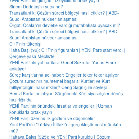
YENİ Parti'nin gidişatı | İzleyicilerle ortak yayın
Sinem Dedetaş'ın suçu ne?
Transatlantik: Çözüm süreci bölgeyi nasıl etkiler? | ABD-
Suudi Arabistan nükleer anlaşması
Örgüt, Öcalan'ın devletle vardığı mutabakata uyacak mı?
Transatlantik: Çözüm süreci bölgeyi nasıl etkiler? | ABD-
Suudi Arabistan nükleer anlaşması
CHP'nin tükenişi
Hafta Başı (92): CHP'nin figüranları | YENİ Parti start verdi |
Çerçeve yasa Meclis'te
YENİ Parti'nin yol haritası: Genel Sekreter Yunus Emre
anlatıyor
Süreç karşıtlarına acı haber: Engeller teker teker aşılıyor
Çözüm sürecinin muhtemel başarısı Kürtleri ve Kürt
milliyetçiliğini nasıl etkiler? Ceng Sağnıç ile söyleşi
Remzi Kartal anlatıyor: Sürgündeki Kürt siyasetçiler dönüş
hazırlığında
YENİ Parti’nin önündeki fırsatlar ve engeller | Uzman
konuklarla ortak yayın
YENİ Parti üzerine ilk gözlem ve düşünceler
Yeni Parti'nin "Türkiye İttifakı"nı gerçekleştirmesi mümkün
mü?
Haftaya Bakış (325): Ve YENİ Parti kuruldu | Çözüm