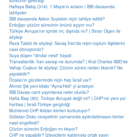
sürecinin geleceği
Haftaya Bakış (314): 1 Mayıs'ın anlamı | İBB davasında
tahliyeler
İBB davasında Adem Soytekin niçin tahliye edildi?
Erdoğan çözüm sürecinin önünü açıyor mu?
Türkiye Avrupa'nın içinde mi, dışında mı? | Sinan Ülgen ile
söyleşi
Reza Talebi ile söyleşi: Savaş İran'da rejim-toplum ilişkilerini
nasıl dönüştürdü?
Suya düşen "dindar nesil" hayali
Transatlantik: İran savaşı ne durumda? | Kral Charles ABD'de
Vahap Coşkun ile söyleşi: Çözüm süreci neden tıkandı? Ne
yapılabilir?
Öcalan'ın gündeminde niçin hep İsrail var?
Ahmet Şık yeni kitabı "Ayna/Heli" yi anlatıyor
İBB Davası canlı yayınlansa neler olurdu?
Hafta Başı (80): Türkiye Avrupalı değil mi? | CHP'nin yeni yol
haritası | İsrail-Türkiye gerginliği
Muhtemel CHP iktidarı kimleri korkutuyor?
Gülistan Doku cinayetinin zamanında aydınlatılmasını kimler
nasıl engelledi?
Çözüm sürecini Erdoğan mı tıkıyor?
CHP ne yapabilir? İzleyicilerin katılımıyla ortak yayın