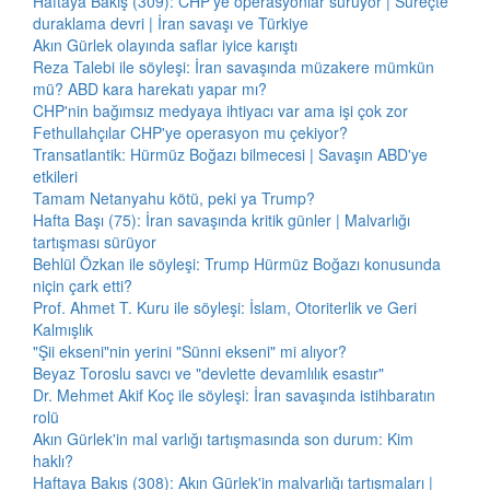
Haftaya Bakış (309): CHP'ye operasyonlar sürüyor | Süreçte
duraklama devri | İran savaşı ve Türkiye
Akın Gürlek olayında saflar iyice karıştı
Reza Talebi ile söyleşi: İran savaşında müzakere mümkün
mü? ABD kara harekatı yapar mı?
CHP'nin bağımsız medyaya ihtiyacı var ama işi çok zor
Fethullahçılar CHP'ye operasyon mu çekiyor?
Transatlantik: Hürmüz Boğazı bilmecesi | Savaşın ABD'ye
etkileri
Tamam Netanyahu kötü, peki ya Trump?
Hafta Başı (75): İran savaşında kritik günler | Malvarlığı
tartışması sürüyor
Behlül Özkan ile söyleşi: Trump Hürmüz Boğazı konusunda
niçin çark etti?
Prof. Ahmet T. Kuru ile söyleşi: İslam, Otoriterlik ve Geri
Kalmışlık
"Şii ekseni"nin yerini "Sünni ekseni" mi alıyor?
Beyaz Toroslu savcı ve "devlette devamlılık esastır"
Dr. Mehmet Akif Koç ile söyleşi: İran savaşında istihbaratın
rolü
Akın Gürlek'in mal varlığı tartışmasında son durum: Kim
haklı?
Haftaya Bakış (308): Akın Gürlek'in malvarlığı tartışmaları |