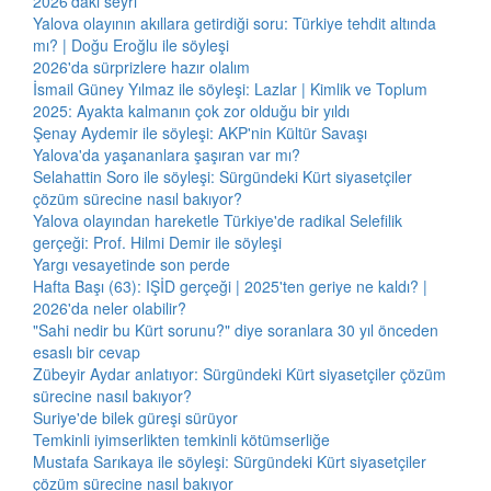
2026'daki seyri
Yalova olayının akıllara getirdiği soru: Türkiye tehdit altında
mı? | Doğu Eroğlu ile söyleşi
2026'da sürprizlere hazır olalım
İsmail Güney Yılmaz ile söyleşi: Lazlar | Kimlik ve Toplum
2025: Ayakta kalmanın çok zor olduğu bir yıldı
Şenay Aydemir ile söyleşi: AKP'nin Kültür Savaşı
Yalova'da yaşananlara şaşıran var mı?
Selahattin Soro ile söyleşi: Sürgündeki Kürt siyasetçiler
çözüm sürecine nasıl bakıyor?
Yalova olayından hareketle Türkiye'de radikal Selefilik
gerçeği: Prof. Hilmi Demir ile söyleşi
Yargı vesayetinde son perde
Hafta Başı (63): IŞİD gerçeği | 2025'ten geriye ne kaldı? |
2026'da neler olabilir?
"Sahi nedir bu Kürt sorunu?" diye soranlara 30 yıl önceden
esaslı bir cevap
Zübeyir Aydar anlatıyor: Sürgündeki Kürt siyasetçiler çözüm
sürecine nasıl bakıyor?
Suriye'de bilek güreşi sürüyor
Temkinli iyimserlikten temkinli kötümserliğe
Mustafa Sarıkaya ile söyleşi: Sürgündeki Kürt siyasetçiler
çözüm sürecine nasıl bakıyor