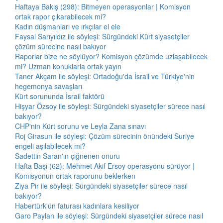
Haftaya Bakış (298): Bitmeyen operasyonlar | Komisyon
ortak rapor çıkarabilecek mi?
Kadın düşmanları ve ırkçılar el ele
Faysal Sarıyıldız ile söyleşi: Sürgündeki Kürt siyasetçiler
çözüm sürecine nasıl bakıyor
Raporlar bize ne söylüyor? Komisyon çözümde uzlaşabilecek
mi? Uzman konuklarla ortak yayın
Taner Akçam ile söyleşi: Ortadoğu'da İsrail ve Türkiye'nin
hegemonya savaşları
Kürt sorununda İsrail faktörü
Hişyar Özsoy ile söyleşi: Sürgündeki siyasetçiler sürece nasıl
bakıyor?
CHP'nin Kürt sorunu ve Leyla Zana sınavı
Roj Girasun ile söyleşi: Çözüm sürecinin önündeki Suriye
engeli aşılabilecek mi?
Sadettin Saran'ın çiğnenen onuru
Hafta Başı (62): Mehmet Akif Ersoy operasyonu sürüyor |
Komisyonun ortak raporunu beklerken
Ziya Pir ile söyleşi: Sürgündeki siyasetçiler sürece nasıl
bakıyor?
Habertürk'ün faturası kadınlara kesiliyor
Garo Paylan ile söyleşi: Sürgündeki siyasetçiler sürece nasıl