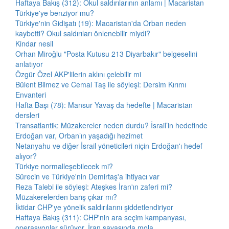
Haftaya Bakış (312): Okul saldırılarının anlamı | Macaristan
Türkiye'ye benziyor mu?
Türkiye'nin Gidişatı (19): Macaristan'da Orban neden
kaybetti? Okul saldırıları önlenebilir miydi?
Kindar nesil
Orhan Miroğlu "Posta Kutusu 213 Diyarbakır" belgeselini
anlatıyor
Özgür Özel AKP'lilerin aklını çelebilir mi
Bülent Bilmez ve Cemal Taş ile söyleşi: Dersim Kırımı
Envanteri
Hafta Başı (78): Mansur Yavaş da hedefte | Macaristan
dersleri
Transatlantik: Müzakereler neden durdu? İsrail’in hedefinde
Erdoğan var, Orban’ın yaşadığı hezimet
Netanyahu ve diğer İsrail yöneticileri niçin Erdoğan'ı hedef
alıyor?
Türkiye normalleşebilecek mi?
Sürecin ve Türkiye'nin Demirtaş'a ihtiyacı var
Reza Talebi ile söyleşi: Ateşkes İran'ın zaferi mi?
Müzakerelerden barış çıkar mı?
İktidar CHP'ye yönelik saldırılarını şiddetlendiriyor
Haftaya Bakış (311): CHP'nin ara seçim kampanyası,
operasyonlar sürüyor, İran savaşında mola