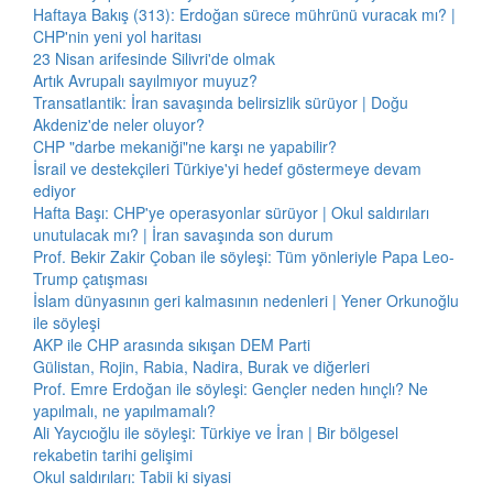
Haftaya Bakış (313): Erdoğan sürece mührünü vuracak mı? |
CHP'nin yeni yol haritası
23 Nisan arifesinde Silivri'de olmak
Artık Avrupalı sayılmıyor muyuz?
Transatlantik: İran savaşında belirsizlik sürüyor | Doğu
Akdeniz'de neler oluyor?
CHP "darbe mekaniği"ne karşı ne yapabilir?
İsrail ve destekçileri Türkiye'yi hedef göstermeye devam
ediyor
Hafta Başı: CHP'ye operasyonlar sürüyor | Okul saldırıları
unutulacak mı? | İran savaşında son durum
Prof. Bekir Zakir Çoban ile söyleşi: Tüm yönleriyle Papa Leo-
Trump çatışması
İslam dünyasının geri kalmasının nedenleri | Yener Orkunoğlu
ile söyleşi
AKP ile CHP arasında sıkışan DEM Parti
Gülistan, Rojin, Rabia, Nadira, Burak ve diğerleri
Prof. Emre Erdoğan ile söyleşi: Gençler neden hınçlı? Ne
yapılmalı, ne yapılmamalı?
Ali Yaycıoğlu ile söyleşi: Türkiye ve İran | Bir bölgesel
rekabetin tarihi gelişimi
Okul saldırıları: Tabii ki siyasi