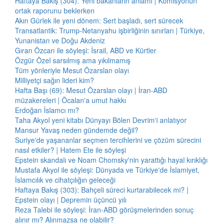
Haftaya Bakış (304): Yeni bakanların anlamı | Komisyonun
ortak raporunu beklerken
Akın Gürlek ile yeni dönem: Sert başladı, sert sürecek
Transatlantik: Trump-Netanyahu işbirliğinin sınırları | Türkiye,
Yunanistan ve Doğu Akdeniz
Gıran Özcan ile söyleşi: İsrail, ABD ve Kürtler
Özgür Özel sarsılmış ama yıkılmamış
Tüm yönleriyle Mesut Özarslan olayı
Milliyetçi sağın lideri kim?
Hafta Başı (69): Mesut Özarslan olayı | İran-ABD
müzakereleri | Öcalan'a umut hakkı
Erdoğan İslamcı mı?
Taha Akyol yeni kitabı Dünyayı Bölen Devrim'i anlatıyor
Mansur Yavaş neden gündemde değil?
Suriye'de yaşananlar seçmen tercihlerini ve çözüm sürecini
nasıl etkiler? | Hatem Ete ile söyleşi
Epstein skandalı ve Noam Chomsky'nin yarattığı hayal kırıklığı
Mustafa Akyol ile söyleşi: Dünyada ve Türkiye'de İslamiyet,
İslamcılık ve cihatçılığın geleceği
Haftaya Bakış (303): Bahçeli süreci kurtarabilecek mi? |
Epstein olayı | Depremin üçüncü yılı
Reza Talebi ile söyleşi: İran-ABD görüşmelerinden sonuç
alınır mı? Alınmazsa ne olabilir?