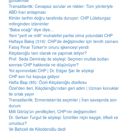
gündemde
Transatlantik: Cevapsız sorular ve riskler: Tüm yönleriyle
ABD-İran anlaşması
Kimler tarihin doğru tarafında duruyor: CHP Lüleburgaz
mitinginden izlenimler
"Baba ocağı" diye diye...
Yeni "yerli ve milli" muhalefet partisi olma yolundaki CHP
Haftaya Bakış (319): CHP’de değişimciler için tercih zamanı
Fatoş Pınar Türker'in onuru işkenceyi yendi
Kılıçdaroğlu tam olarak ne yapmak istiyor?
Prof. Seda Demiralp ile söyleşi: Seçmen mutlak butlan
sonrası CHP hakkında ne düşünüyor?
Yol ayrımındaki CHP | Dr. Edgar Şar ile söyleşi
CHP son hız kopuşa gidiyor
Hafta Başı (85): Özel-Kılıçdaroğlu düellosu
Özel'den ileri, Kılıçdaroğlu'ndan geri adım | Uzman konuklar
ile ortak yayın
Transatlantik: Ermenistan'da seçimler | İran savaşında son
durum
Milli Görüş'ün yenilikçileri, CHP'nin değişimcileri
Dr. Serkan Turgut ile söyleşi: İzmirliler niçin kaygılı, öfkeli ve
umutsuz?
Ve Bahçeli de Kılıçdaroğlu dedi