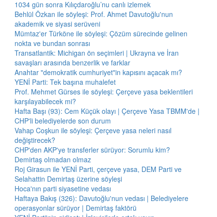
1034 gün sonra Kılıçdaroğlu’nu canlı izlemek
Behlül Özkan ile söyleşi: Prof. Ahmet Davutoğlu'nun
akademik ve siyasi serüveni
Mümtaz'er Türköne ile söyleşi: Çözüm sürecinde gelinen
nokta ve bundan sonrası
Transatlantik: Michigan ön seçimleri | Ukrayna ve İran
savaşları arasında benzerlik ve farklar
Anahtar "demokratik cumhuriyet"in kapısını açacak mı?
YENİ Parti: Tek başına muhalefet
Prof. Mehmet Gürses ile söyleşi: Çerçeve yasa beklentileri
karşılayabilecek mi?
Hafta Başı (93): Cem Küçük olayı | Çerçeve Yasa TBMM'de |
CHP'li belediyelerde son durum
Vahap Coşkun ile söyleşi: Çerçeve yasa neleri nasıl
değiştirecek?
CHP'den AKP'ye transferler sürüyor: Sorumlu kim?
Demirtaş olmadan olmaz
Roj Girasun ile YENİ Parti, çerçeve yasa, DEM Parti ve
Selahattin Demirtaş üzerine söyleşi
Hoca'nın parti siyasetine vedası
Haftaya Bakış (326): Davutoğlu'nun vedası | Belediyelere
operasyonlar sürüyor | Demirtaş faktörü