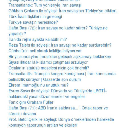
Transatlantik: Tüm yönleriyle İran savaşı
Gökhan Çınkara ile söyleşi: İran savaşının Türkiye'ye etkileri,
Türk-İsrail ilişkilerinin geleceği
Türkiye savaşın neresinde?
Hafta Başı (72): İran savaşı ne kadar sürer? Türkiye ne
yapabilir?
İran'da rejim ayakta kalabilir mi?
Reza Talebi ile söyleşi: İran savaşı ne kadar sürdürebilir?
Cübbeli'nin acil olarak laikliğe ihtiyacı var
Bir yıl sonra yine İmralı'dan gelecek açıklamayı beklerken
Siyasi iktidar laik-islamcı çatışması arzuluyor
Öcalan'ın statüsü meselesi niçin çok önemli?
Transatlantik: Trump'ın kongre konuşması | İran konusunda
belirsizlik sürüyor | Gazze'de son durum
Ekrem İmamoğlu'nu unuttuk mu?
Evren Savcı ile söyleşi: Dünyada ve Türkiye'de LBGTİ+
hakkındaki yasal düzenlemeler ve engeller
Tanıdığım Graham Fuller
Hafta Başı (71): ABD İran'a saldırırsa... | Ortak rapor ve
sürecin devamı
Prof. Betül Çelik ile söyleşi: Dünya örneklerinden hareketle
komisyon raporunun artıları ve eksileri