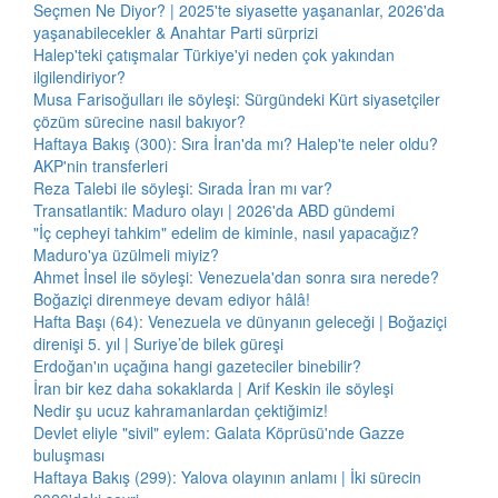
Seçmen Ne Diyor? | 2025'te siyasette yaşananlar, 2026'da
yaşanabilecekler & Anahtar Parti sürprizi
Halep'teki çatışmalar Türkiye'yi neden çok yakından
ilgilendiriyor?
Musa Farisoğulları ile söyleşi: Sürgündeki Kürt siyasetçiler
çözüm sürecine nasıl bakıyor?
Haftaya Bakış (300): Sıra İran'da mı? Halep'te neler oldu?
AKP'nin transferleri
Reza Talebi ile söyleşi: Sırada İran mı var?
Transatlantik: Maduro olayı | 2026'da ABD gündemi
"İç cepheyi tahkim" edelim de kiminle, nasıl yapacağız?
Maduro'ya üzülmeli miyiz?
Ahmet İnsel ile söyleşi: Venezuela'dan sonra sıra nerede?
Boğaziçi direnmeye devam ediyor hâlâ!
Hafta Başı (64): Venezuela ve dünyanın geleceği | Boğaziçi
direnişi 5. yıl | Suriye’de bilek güreşi
Erdoğan'ın uçağına hangi gazeteciler binebilir?
İran bir kez daha sokaklarda | Arif Keskin ile söyleşi
Nedir şu ucuz kahramanlardan çektiğimiz!
Devlet eliyle "sivil" eylem: Galata Köprüsü'nde Gazze
buluşması
Haftaya Bakış (299): Yalova olayının anlamı | İki sürecin