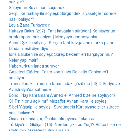
bakıyor?
Süleyman Soylu'nun suçu ne?
Serpil Kemalbay ile söyleşi: Sürgündeki siyasetçiler sürece
nasıl bakıyor?
Leyla Zana Türkiye'dir
Haftaya Bakış (297): Taht kavgaları sürüyor | Komisyonun
ortak raporu bekleniyor | Medyaya operasyonlar
Ahmet Şık ile söyleşi: Kızışan taht kavgalarının arka planı
Dindar nesil diye diye...
İdris Baluken ile söyleşi: Süreç beklentileri karşılıyor mu?
Neler yapılmalı?
Habertürk'ün laneti sürüyor
Gazeteci Çiğdem Toker son kitabı Devletin Cebinden'i
anlatıyor
Transatlantik: Trump'ın tabanındaki çözülme | IŞİD Suriye ve
Avustralya'da sahnede
Bondi Plajı kahramanı Ahmed el Ahmed bize ne söylüyor?
CHP'nin önü açık mı? Muzaffer Ayhan Kara ile söyleşi
Sibel Yiğitalp ile söyleşi: Sürgündeki Kürt siyasetçiler sürece
nasıl bakıyor?
Öcalan olunca zor, Öcalan olmayınca imkansız
Türkiye'nin Gidişatı (15): Nerden çıktı bu Yeşil? Bütçe bize ne
söylüyor? Gazeteci tutuklamaları