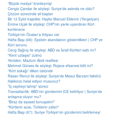
"Büyük medya" krizdeymiş!
Cengiz Çandar ile söyleşi: Suriye'de aslında ne oldu?
Çözüm sürecinde sil baştan
Bir 12 Eylül trajedisi: Hayko Manuel Eldemir (Yergetyan)
Emine Uçak ile söyleşi: CHP'nin yankı uyandıran Kürt
konferansı
Türkiye'nin Öcalan'a ihtiyacı var
Hafta Başı (68): Epstein skandalının gösterdikleri | CHP ve
Kürt sorunu
Ceng Sağnıç ile söyleşi: ABD ve İsrail Kürtleri sattı mı?
"Kent uzlaşısı" zulmü
Yeniden: Mazlum Abdi realitesi
Mehmet Gürses ile söyleşi: Rojava efsanesi bitti mi?
“Kürt sokağı” diken üstünde
Rasan Remzi ile söyleşi: Suriye'de Mesut Barzani faktörü
Hakkınızı helal ediyor musunuz?
"İç cepheyi tahrip" süreci
Transatlantik: ABD’nin gündemini ICE belirliyor | Suriye’de
anlaşma oluyor mu?
"Biraz da siyaset konuşalım!"
"Kürtlerin acısı, Türklerin zaferi"
Hafta Başı (67): Suriye Türkiye'nin gündemini belirlemeyi