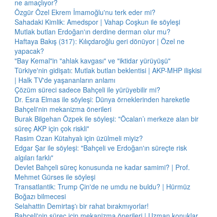
ne amaçlıyor?
Özgür Özel Ekrem İmamoğlu'nu terk eder mi?
Sahadaki Kimlik: Amedspor | Vahap Coşkun ile söyleşi
Mutlak butlan Erdoğan'ın derdine derman olur mu?
Haftaya Bakış (317): Kılıçdaroğlu geri dönüyor | Özel ne
yapacak?
"Bay Kemal"in "ahlak kavgası" ve "iktidar yürüyüşü"
Türkiye'nin gidişatı: Mutlak butlan beklentisi | AKP-MHP ilişkisi
| Halk TV'de yaşananların anlamı
Çözüm süreci sadece Bahçeli ile yürüyebilir mi?
Dr. Esra Elmas ile söyleşi: Dünya örneklerinden hareketle
Bahçeli'nin mekanizma önerileri
Burak Bilgehan Özpek ile söyleşi: "Öcalan’ı merkeze alan bir
süreç AKP için çok riskli"
Rasim Ozan Kütahyalı için üzülmeli miyiz?
Edgar Şar ile söyleşi: "Bahçeli ve Erdoğan'ın süreçte risk
algıları farklı"
Devlet Bahçeli süreç konusunda ne kadar samimi? | Prof.
Mehmet Gürses ile söyleşi
Transatlantik: Trump Çin'de ne umdu ne buldu? | Hürmüz
Boğazı bilmecesi
Selahattin Demirtaş'ı bir rahat bırakmıyorlar!
Bahçeli'nin süreç için mekanizma önerileri | Uzman konuklar