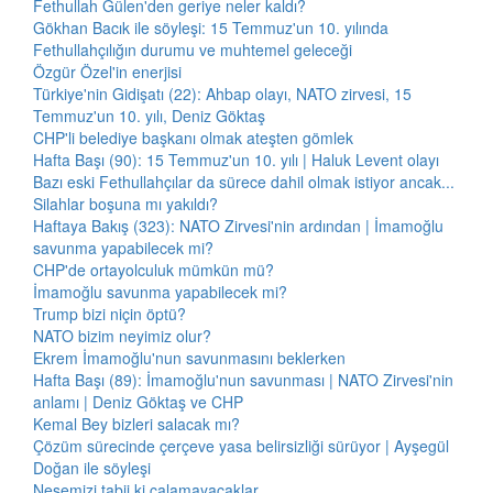
Fethullah Gülen'den geriye neler kaldı?
Gökhan Bacık ile söyleşi: 15 Temmuz'un 10. yılında
Fethullahçılığın durumu ve muhtemel geleceği
Özgür Özel'in enerjisi
Türkiye'nin Gidişatı (22): Ahbap olayı, NATO zirvesi, 15
Temmuz'un 10. yılı, Deniz Göktaş
CHP'li belediye başkanı olmak ateşten gömlek
Hafta Başı (90): 15 Temmuz'un 10. yılı | Haluk Levent olayı
Bazı eski Fethullahçılar da sürece dahil olmak istiyor ancak...
Silahlar boşuna mı yakıldı?
Haftaya Bakış (323): NATO Zirvesi'nin ardından | İmamoğlu
savunma yapabilecek mi?
CHP'de ortayolculuk mümkün mü?
İmamoğlu savunma yapabilecek mi?
Trump bizi niçin öptü?
NATO bizim neyimiz olur?
Ekrem İmamoğlu'nun savunmasını beklerken
Hafta Başı (89): İmamoğlu'nun savunması | NATO Zirvesi'nin
anlamı | Deniz Göktaş ve CHP
Kemal Bey bizleri salacak mı?
Çözüm sürecinde çerçeve yasa belirsizliği sürüyor | Ayşegül
Doğan ile söyleşi
Neşemizi tabii ki çalamayacaklar