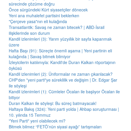
sürecinde çözüme doğru
Önce sürgündeki Kürt siyasetçiler dönecek
Yeni ana muhalefet partisini beklerken
"Çerçeve yasa"nın eli kulağında
Transatlantik: Savaş ne zaman bitecek? | ABD-İsrail
ilişkilerinde son durum
Kandil izlenimleri (3): Yarım yüzyıllık bir sayfa kapanmak
üzere
Hafta Başı (91): Süreçte önemli aşama | Yeni partinin eli
kulağında | Savaş bitmek bilmiyor
İzleyicilerin katılımıyla: Kandil'de Duran Kalkan röportajının
öyküsü
Kandil izlenimleri (2): Üniformalar ne zaman çıkarılacak?
CHP'den "yeni parti"ye süreklilik ve değişim | Dr. Edgar Şar
ile söyleşi
Kandil izlenimleri (1): Cümleler Öcalan ile başlıyor Öcalan ile
bitiyor
Duran Kalkan ile söyleşi: Bu süreç batmayacak!
Haftaya Bakış (324): Yeni parti yolda | Ahbap soruşturması |
10. yılında 15 Temmuz
"Yeni Parti" yeni olabilecek mi?
Bitmek bilmez “FETÖ’nün siyasi ayağı” tartışmaları