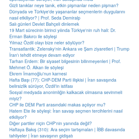
Gizli tanıklar neye tanık, etkin pişmanlar neden pişman?
Dünyada ve Türkiye'de yaşananlar seçmenlerin duygularını
nasıl etkiliyor? | Prof. Seda Demiralp
Salı günleri Devlet Bahçeli dinlemek
19 Mart sürecinin birinci yılında Türkiye'nin ruh hali: Dr.
Erman Bakırcı ile söyleşi
Yılmaz Özdil olayı bize neler söylüyor?
Transatlantik: Zelensky'nin Ankara ve Şam ziyaretleri | Trump
İran'ı tehdit etmeye devam ediyor
Tarhan Erdem: Bir siyaset bilgesinin bilinmeyenleri | Prof.
Mehmet Ö. Alkan ile söyleşi
Ekrem İmamoğlu'nun karnesi
Hafta Başı (77): CHP-DEM Parti ilişkisi | İran savaşında
belirsizlik sürüyor, Özdil'in istifası
Sosyal medyada anonimliğin kalkacak olmasına sevinmeli
miyiz?
CHP ile DEM Parti arasındaki makas açılıyor mu?
Hatem Ete ile söyleşi: İran savaşı seçmen tercihlerini nasıl
etkiliyor?
Diğer partiler niçin CHP'nin yanında değil?
Haftaya Bakış (310): Ara seçim tartışmaları | İBB davasında
tahliyeler | İran savaşının gidişatı