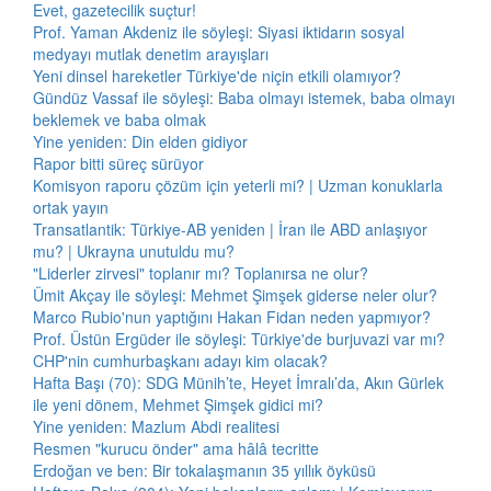
Evet, gazetecilik suçtur!
Prof. Yaman Akdeniz ile söyleşi: Siyasi iktidarın sosyal
medyayı mutlak denetim arayışları
Yeni dinsel hareketler Türkiye'de niçin etkili olamıyor?
Gündüz Vassaf ile söyleşi: Baba olmayı istemek, baba olmayı
beklemek ve baba olmak
Yine yeniden: Din elden gidiyor
Rapor bitti süreç sürüyor
Komisyon raporu çözüm için yeterli mi? | Uzman konuklarla
ortak yayın
Transatlantik: Türkiye-AB yeniden | İran ile ABD anlaşıyor
mu? | Ukrayna unutuldu mu?
"Liderler zirvesi" toplanır mı? Toplanırsa ne olur?
Ümit Akçay ile söyleşi: Mehmet Şimşek giderse neler olur?
Marco Rubio'nun yaptığını Hakan Fidan neden yapmıyor?
Prof. Üstün Ergüder ile söyleşi: Türkiye'de burjuvazi var mı?
CHP'nin cumhurbaşkanı adayı kim olacak?
Hafta Başı (70): SDG Münih’te, Heyet İmralı’da, Akın Gürlek
ile yeni dönem, Mehmet Şimşek gidici mi?
Yine yeniden: Mazlum Abdi realitesi
Resmen "kurucu önder" ama hâlâ tecritte
Erdoğan ve ben: Bir tokalaşmanın 35 yıllık öyküsü