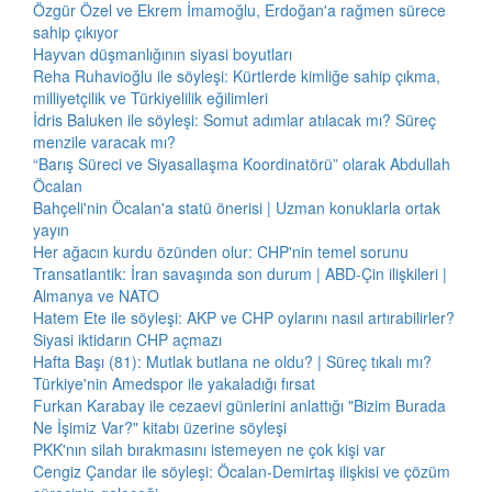
Özgür Özel ve Ekrem İmamoğlu, Erdoğan'a rağmen sürece
sahip çıkıyor
Hayvan düşmanlığının siyasi boyutları
Reha Ruhavioğlu ile söyleşi: Kürtlerde kimliğe sahip çıkma,
milliyetçilik ve Türkiyelilik eğilimleri
İdris Baluken ile söyleşi: Somut adımlar atılacak mı? Süreç
menzile varacak mı?
“Barış Süreci ve Siyasallaşma Koordinatörü” olarak Abdullah
Öcalan
Bahçeli'nin Öcalan'a statü önerisi | Uzman konuklarla ortak
yayın
Her ağacın kurdu özünden olur: CHP'nin temel sorunu
Transatlantik: İran savaşında son durum | ABD-Çin ilişkileri |
Almanya ve NATO
Hatem Ete ile söyleşi: AKP ve CHP oylarını nasıl artırabilirler?
Siyasi iktidarın CHP açmazı
Hafta Başı (81): Mutlak butlana ne oldu? | Süreç tıkalı mı?
Türkiye'nin Amedspor ile yakaladığı fırsat
Furkan Karabay ile cezaevi günlerini anlattığı "Bizim Burada
Ne İşimiz Var?" kitabı üzerine söyleşi
PKK'nın silah bırakmasını istemeyen ne çok kişi var
Cengiz Çandar ile söyleşi: Öcalan-Demirtaş ilişkisi ve çözüm