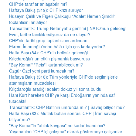
CHP'de taraflar anlaşabilir mi?
Haftaya Bakış (319): CHP krizi sürüyor
Hüseyin Çelik ve Figen Çalıkuşu "Adalet Hemen Şimdi!"
toplantısını anlatıyor
Transatlantik: Trump-Netanyahu gerilimi | NATO'nun geleceği
Evet, tarihe tanıklık ediyoruz da ne oluyor?
CHP'nin tarihi grup toplantısının ardından
Ekrem İmamoğlu'ndan hâlâ niçin çok korkuyorlar?
Hafta Başı (84): CHP'nin belirsiz geleceği
Kılıçdaroğlu'nun etkin pişmanlık başvurusu
"Bay Kemal" "Reis"i kurtarabilecek mi?
Özgür Özel yeni parti kuracak mı?
Haftaya Bakış (318): Tüm yönleriyle CHP'de seçilmişlerle
atanmışların mücadelesi
Kılıçdaroğlu aradığı adaleti dokuz yıl sonra buldu
Hani Kürt hareketi CHP'ye karşı Erdoğan'ın yanında saf
tutacaktı!
Transatlantik: CHP Batı'nın umrunda mı? | Savaş bitiyor mu?
Hafta Başı (83): Mutlak butlan sonrası CHP | İran savaşı
bitiyor mu?
"Bay Kemal"in "ahlak kavgası" ne kadar inandırıcı?
Yaşananları "CHP içi çatışma" olarak göstermeye çalışanlar