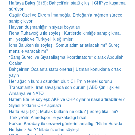
Haftaya Bakış (315): Bahçeli'nin statü çıkışı | CHP'ye kuşatma
sürüyor
Özgür Özel ve Ekrem İmamoğlu, Erdoğan'a rağmen sürece
sahip çıkıyor
Hayvan düşmanlığının siyasi boyutları
Reha Ruhavioğlu ile söyleşi: Kürtlerde kimliğe sahip çıkma,
milliyetçilik ve Türkiyelilik eğilimleri
İdris Baluken ile söyleşi: Somut adımlar atılacak mı? Süreç
menzile varacak mı?
“Barış Süreci ve Siyasallaşma Koordinatörü” olarak Abdullah
Öcalan
Bahçeli'nin Öcalan'a statü önerisi | Uzman konuklarla ortak
yayın
Her ağacın kurdu özünden olur: CHP'nin temel sorunu
Transatlantik: İran savaşında son durum | ABD-Çin ilişkileri |
Almanya ve NATO
Hatem Ete ile söyleşi: AKP ve CHP oylarını nasıl artırabilirler?
Siyasi iktidarın CHP açmazı
Hafta Başı (81): Mutlak butlana ne oldu? | Süreç tıkalı mı?
Türkiye'nin Amedspor ile yakaladığı fırsat
Furkan Karabay ile cezaevi günlerini anlattığı "Bizim Burada
Ne İşimiz Var?" kitabı üzerine söyleşi