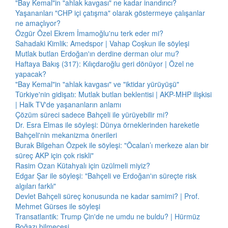
"Bay Kemal"in "ahlak kavgası" ne kadar inandırıcı?
Yaşananları "CHP içi çatışma" olarak göstermeye çalışanlar
ne amaçlıyor?
Özgür Özel Ekrem İmamoğlu'nu terk eder mi?
Sahadaki Kimlik: Amedspor | Vahap Coşkun ile söyleşi
Mutlak butlan Erdoğan'ın derdine derman olur mu?
Haftaya Bakış (317): Kılıçdaroğlu geri dönüyor | Özel ne
yapacak?
"Bay Kemal"in "ahlak kavgası" ve "iktidar yürüyüşü"
Türkiye'nin gidişatı: Mutlak butlan beklentisi | AKP-MHP ilişkisi
| Halk TV'de yaşananların anlamı
Çözüm süreci sadece Bahçeli ile yürüyebilir mi?
Dr. Esra Elmas ile söyleşi: Dünya örneklerinden hareketle
Bahçeli'nin mekanizma önerileri
Burak Bilgehan Özpek ile söyleşi: "Öcalan’ı merkeze alan bir
süreç AKP için çok riskli"
Rasim Ozan Kütahyalı için üzülmeli miyiz?
Edgar Şar ile söyleşi: "Bahçeli ve Erdoğan'ın süreçte risk
algıları farklı"
Devlet Bahçeli süreç konusunda ne kadar samimi? | Prof.
Mehmet Gürses ile söyleşi
Transatlantik: Trump Çin'de ne umdu ne buldu? | Hürmüz
Boğazı bilmecesi