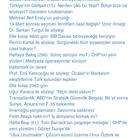
Türkiye'nin Gidişatı (15): Nerden çıktı bu Yeşil? Bütçe bize ne
söylüyor? Gazeteci tutuklamaları
Mehmet Akif Ersoy'un yalnızlığı
19 Mart sonrası seçmen tercihleri nasıl değişti? İzmir örneği:
Dr. Serkan Turgut ile söyleşi
Dile kolay 4600 gün: İBB Davası bitmeyeceğe benziyor
Remzi Kartal ile söyleşi: Sürgündeki Kürt siyasetçiler sürece
nasıl bakıyor?
Haftaya Bakış (296): Süreç sürüyor mu? | CHP'nin yeni
yüzleri | Medyada operasyonlar sürüyor
Habertürk'ün laneti
Prof. Erol Katırcıoğlu ile söyleşi: Öcalan'ın Marksizm
eleştirilerine Türk solundan tepkiler
Dile kolay 2962 gün
Uğur Karaca ile söyleşi: "Niçin deist oldum?"
Transatlantik: ABD'nin Stratejik Güvenlik Belgesi, Bir yıl sonra
Suriye, Ankara'nın F-35 beklentisi
İmamoğlu yargılamaları: Savunma saldırıyor
Fatih Altaylı haklı mı? İş dünyamız korkak mı?
Hafta Başı (61): Tom Barrack'tan peşpeşe mesajlar | CHP'de
yeni yönetim | Gözler Suriye'de
"Ulus Unutmaktır": Çözüm süreci üzerine Onur Öztürk ile