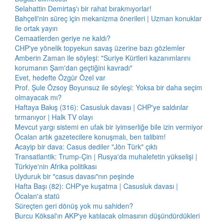
Selahattin Demirtaş'ı bir rahat bırakmıyorlar!
Bahçeli'nin süreç için mekanizma önerileri | Uzman konuklar
ile ortak yayın
Cemaatlerden geriye ne kaldı?
CHP'ye yönelik topyekun savaş üzerine bazı gözlemler
Amberin Zaman ile söyleşi: "Suriye Kürtleri kazanımlarını
korumanın Şam'dan geçtiğini kavradı"
Evet, hedefte Özgür Özel var
Prof. Şule Özsoy Boyunsuz ile söyleşi: Yoksa bir daha seçim
olmayacak mı?
Haftaya Bakış (316): Casusluk davası | CHP'ye saldırılar
tırmanıyor | Halk TV olayı
Mevcut yargı sistemi en ufak bir iyimserliğe bile izin vermiyor
Öcalan artık gazetecilere konuşmalı, ben talibim!
Acayip bir dava: Casus dediler "Jön Türk" çıktı
Transatlantik: Trump-Çin | Rusya'da muhalefetin yükselişi |
Türkiye'nin Afrika politikası
Uyduruk bir "casus davası"nın peşinde
Hafta Başı (82): CHP'ye kuşatma | Casusluk davası |
Öcalan'a statü
Süreçten geri dönüş yok mu sahiden?
Burcu Köksal'ın AKP'ye katılacak olmasının düşündürdükleri