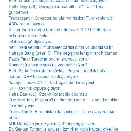
Kürt hareketiyle sosyalist sol arasında makas açılıyor
Hafta Başı (86): Savaş sonunda bitti mi? | CHP hep
gündemde
Transatlantik: Cevapsız sorular ve riskler: Tüm yönleriyle
ABD-İran anlaşması
Kimler tarihin doğru tarafında duruyor: CHP Lüleburgaz
mitinginden izlenimler
"Baba ocağı" diye diye...
Yeni "yerli ve milli" muhalefet partisi olma yolundaki CHP
Haftaya Bakış (319): CHP’de değişimciler için tercih zamanı
Fatoş Pınar Türker'in onuru işkenceyi yendi
Kılıçdaroğlu tam olarak ne yapmak istiyor?
Prof. Seda Demiralp ile söyleşi: Seçmen mutlak butlan
sonrası CHP hakkında ne düşünüyor?
Yol ayrımındaki CHP | Dr. Edgar Şar ile söyleşi
CHP son hız kopuşa gidiyor
Hafta Başı (85): Özel-Kılıçdaroğlu düellosu
Özel'den ileri, Kılıçdaroğlu'ndan geri adım | Uzman konuklar
ile ortak yayın
Transatlantik: Ermenistan'da seçimler | İran savaşında son
durum
Milli Görüş'ün yenilikçileri, CHP'nin değişimcileri
Dr. Serkan Turgut ile söyleşi: İzmirliler niçin kaygılı, öfkeli ve