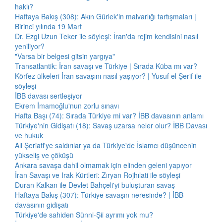
haklı?
Haftaya Bakış (308): Akın Gürlek'in malvarlığı tartışmaları |
Birinci yılında 19 Mart
Dr. Ezgi Uzun Teker ile söyleşi: İran'da rejim kendisini nasıl
yeniliyor?
"Varsa bir belgesi gitsin yargıya"
Transatlantik: İran savaşı ve Türkiye | Sırada Küba mı var?
Körfez ülkeleri İran savaşını nasıl yaşıyor? | Yusuf el Şerif ile
söyleşi
İBB davası sertleşiyor
Ekrem İmamoğlu'nun zorlu sınavı
Hafta Başı (74): Sırada Türkiye mi var? İBB davasının anlamı
Türkiye'nin Gidişatı (18): Savaş uzarsa neler olur? İBB Davası
ve hukuk
Ali Şeriati'ye saldırılar ya da Türkiye'de İslamcı düşüncenin
yükseliş ve çöküşü
Ankara savaşa dahil olmamak için elinden geleni yapıyor
İran Savaşı ve Irak Kürtleri: Zıryan Rojhılati ile söyleşi
Duran Kalkan ile Devlet Bahçeli'yi buluşturan savaş
Haftaya Bakış (307): Türkiye savaşın neresinde? | İBB
davasının gidişatı
Türkiye'de sahiden Sünni-Şii ayrımı yok mu?