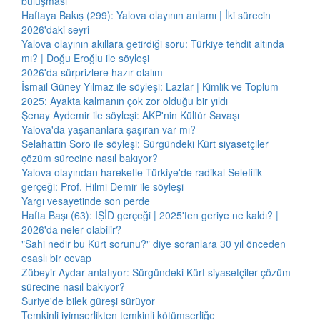
buluşması
Haftaya Bakış (299): Yalova olayının anlamı | İki sürecin
2026'daki seyri
Yalova olayının akıllara getirdiği soru: Türkiye tehdit altında
mı? | Doğu Eroğlu ile söyleşi
2026'da sürprizlere hazır olalım
İsmail Güney Yılmaz ile söyleşi: Lazlar | Kimlik ve Toplum
2025: Ayakta kalmanın çok zor olduğu bir yıldı
Şenay Aydemir ile söyleşi: AKP'nin Kültür Savaşı
Yalova'da yaşananlara şaşıran var mı?
Selahattin Soro ile söyleşi: Sürgündeki Kürt siyasetçiler
çözüm sürecine nasıl bakıyor?
Yalova olayından hareketle Türkiye'de radikal Selefilik
gerçeği: Prof. Hilmi Demir ile söyleşi
Yargı vesayetinde son perde
Hafta Başı (63): IŞİD gerçeği | 2025'ten geriye ne kaldı? |
2026'da neler olabilir?
"Sahi nedir bu Kürt sorunu?" diye soranlara 30 yıl önceden
esaslı bir cevap
Zübeyir Aydar anlatıyor: Sürgündeki Kürt siyasetçiler çözüm
sürecine nasıl bakıyor?
Suriye'de bilek güreşi sürüyor
Temkinli iyimserlikten temkinli kötümserliğe