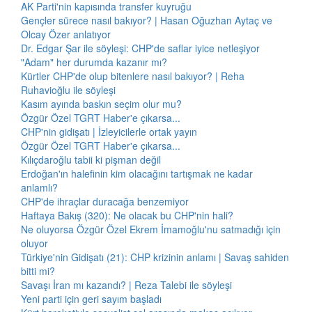
AK Parti'nin kapısında transfer kuyruğu
Gençler sürece nasıl bakıyor? | Hasan Oğuzhan Aytaç ve
Olcay Özer anlatıyor
Dr. Edgar Şar ile söyleşi: CHP'de saflar iyice netleşiyor
"Adam" her durumda kazanır mı?
Kürtler CHP'de olup bitenlere nasıl bakıyor? | Reha
Ruhavioğlu ile söyleşi
Kasım ayında baskın seçim olur mu?
Özgür Özel TGRT Haber'e çıkarsa...
CHP'nin gidişatı | İzleyicilerle ortak yayın
Özgür Özel TGRT Haber'e çıkarsa...
Kılıçdaroğlu tabii ki pişman değil
Erdoğan'ın halefinin kim olacağını tartışmak ne kadar
anlamlı?
CHP'de ihraçlar duracağa benzemiyor
Haftaya Bakış (320): Ne olacak bu CHP'nin hali?
Ne oluyorsa Özgür Özel Ekrem İmamoğlu'nu satmadığı için
oluyor
Türkiye'nin Gidişatı (21): CHP krizinin anlamı | Savaş sahiden
bitti mi?
Savaşı İran mı kazandı? | Reza Talebi ile söyleşi
Yeni parti için geri sayım başladı