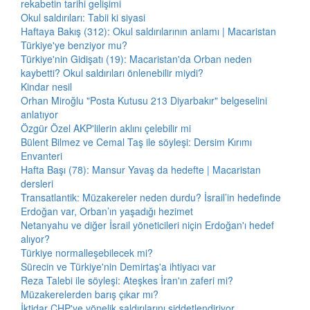
rekabetin tarihi gelişimi
Okul saldırıları: Tabii ki siyasi
Haftaya Bakış (312): Okul saldırılarının anlamı | Macaristan
Türkiye'ye benziyor mu?
Türkiye'nin Gidişatı (19): Macaristan'da Orban neden
kaybetti? Okul saldırıları önlenebilir miydi?
Kindar nesil
Orhan Miroğlu "Posta Kutusu 213 Diyarbakır" belgeselini
anlatıyor
Özgür Özel AKP'lilerin aklını çelebilir mi
Bülent Bilmez ve Cemal Taş ile söyleşi: Dersim Kırımı
Envanteri
Hafta Başı (78): Mansur Yavaş da hedefte | Macaristan
dersleri
Transatlantik: Müzakereler neden durdu? İsrail’in hedefinde
Erdoğan var, Orban’ın yaşadığı hezimet
Netanyahu ve diğer İsrail yöneticileri niçin Erdoğan'ı hedef
alıyor?
Türkiye normalleşebilecek mi?
Sürecin ve Türkiye'nin Demirtaş'a ihtiyacı var
Reza Talebi ile söyleşi: Ateşkes İran'ın zaferi mi?
Müzakerelerden barış çıkar mı?
İktidar CHP'ye yönelik saldırılarını şiddetlendiriyor