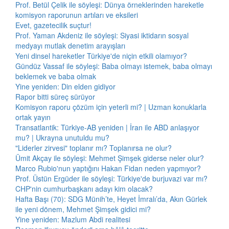
Prof. Betül Çelik ile söyleşi: Dünya örneklerinden hareketle
komisyon raporunun artıları ve eksileri
Evet, gazetecilik suçtur!
Prof. Yaman Akdeniz ile söyleşi: Siyasi iktidarın sosyal
medyayı mutlak denetim arayışları
Yeni dinsel hareketler Türkiye'de niçin etkili olamıyor?
Gündüz Vassaf ile söyleşi: Baba olmayı istemek, baba olmayı
beklemek ve baba olmak
Yine yeniden: Din elden gidiyor
Rapor bitti süreç sürüyor
Komisyon raporu çözüm için yeterli mi? | Uzman konuklarla
ortak yayın
Transatlantik: Türkiye-AB yeniden | İran ile ABD anlaşıyor
mu? | Ukrayna unutuldu mu?
"Liderler zirvesi" toplanır mı? Toplanırsa ne olur?
Ümit Akçay ile söyleşi: Mehmet Şimşek giderse neler olur?
Marco Rubio'nun yaptığını Hakan Fidan neden yapmıyor?
Prof. Üstün Ergüder ile söyleşi: Türkiye'de burjuvazi var mı?
CHP'nin cumhurbaşkanı adayı kim olacak?
Hafta Başı (70): SDG Münih’te, Heyet İmralı’da, Akın Gürlek
ile yeni dönem, Mehmet Şimşek gidici mi?
Yine yeniden: Mazlum Abdi realitesi