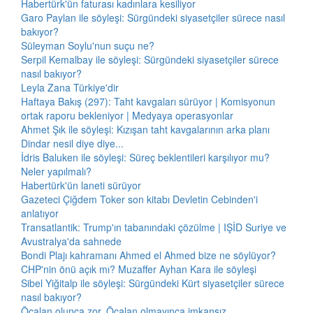
Habertürk'ün faturası kadınlara kesiliyor
Garo Paylan ile söyleşi: Sürgündeki siyasetçiler sürece nasıl
bakıyor?
Süleyman Soylu'nun suçu ne?
Serpil Kemalbay ile söyleşi: Sürgündeki siyasetçiler sürece
nasıl bakıyor?
Leyla Zana Türkiye'dir
Haftaya Bakış (297): Taht kavgaları sürüyor | Komisyonun
ortak raporu bekleniyor | Medyaya operasyonlar
Ahmet Şık ile söyleşi: Kızışan taht kavgalarının arka planı
Dindar nesil diye diye...
İdris Baluken ile söyleşi: Süreç beklentileri karşılıyor mu?
Neler yapılmalı?
Habertürk'ün laneti sürüyor
Gazeteci Çiğdem Toker son kitabı Devletin Cebinden'i
anlatıyor
Transatlantik: Trump'ın tabanındaki çözülme | IŞİD Suriye ve
Avustralya'da sahnede
Bondi Plajı kahramanı Ahmed el Ahmed bize ne söylüyor?
CHP'nin önü açık mı? Muzaffer Ayhan Kara ile söyleşi
Sibel Yiğitalp ile söyleşi: Sürgündeki Kürt siyasetçiler sürece
nasıl bakıyor?
Öcalan olunca zor, Öcalan olmayınca imkansız