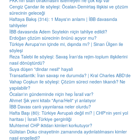
PKK'nın silah bırakmasını istemeyen ne çok kişi var
Cengiz Çandar ile söyleşi: Öcalan-Demirtaş ilişkisi ve çözüm
sürecinin geleceği
Haftaya Bakış (314): 1 Mayıs'ın anlamı | İBB davasında
tahliyeler
İBB davasında Adem Soytekin niçin tahliye edildi?
Erdoğan çözüm sürecinin önünü açıyor mu?
Türkiye Avrupa'nın içinde mi, dışında mı? | Sinan Ülgen ile
söyleşi
Reza Talebi ile söyleşi: Savaş İran'da rejim-toplum ilişkilerini
nasıl dönüştürdü?
Suya düşen "dindar nesil" hayali
Transatlantik: İran savaşı ne durumda? | Kral Charles ABD'de
Vahap Coşkun ile söyleşi: Çözüm süreci neden tıkandı? Ne
yapılabilir?
Öcalan'ın gündeminde niçin hep İsrail var?
Ahmet Şık yeni kitabı "Ayna/Heli" yi anlatıyor
İBB Davası canlı yayınlansa neler olurdu?
Hafta Başı (80): Türkiye Avrupalı değil mi? | CHP'nin yeni yol
haritası | İsrail-Türkiye gerginliği
Muhtemel CHP iktidarı kimleri korkutuyor?
Gülistan Doku cinayetinin zamanında aydınlatılmasını kimler
nasıl engelledi?