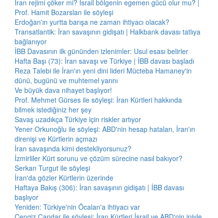
İran rejimi çöker mi? İsrail bölgenin egemen gücü olur mu? |
Prof. Hamit Bozarslan ile söyleşi
Erdoğan'ın yurtta barışa ne zaman ihtiyacı olacak?
Transatlantik: İran savaşının gidişatı | Halkbank davası tatlıya
bağlanıyor
İBB Davasının ilk gününden izlenimler: Usul esası belirler
Hafta Başı (73): İran savaşı ve Türkiye | İBB davası başladı
Reza Talebi ile İran'ın yeni dini lideri Mücteba Hamaney'in
dünü, bugünü ve muhtemel yarını
Ve büyük dava nihayet başlıyor!
Prof. Mehmet Gürses ile söyleşi: İran Kürtleri hakkında
bilmek istediğiniz her şey
Savaş uzadıkça Türkiye için riskler artıyor
Yener Orkunoğlu ile söyleşi: ABD'nin hesap hataları, İran'ın
direnişi ve Kürtlerin açmazı
İran savaşında kimi destekliyorsunuz?
İzmirliler Kürt sorunu ve çözüm sürecine nasıl bakıyor?
Serkan Turgut ile söyleşi
İran'da gözler Kürtlerin üzerinde
Haftaya Bakış (306): İran savaşının gidişatı | İBB davası
başlıyor
Yeniden: Türkiye'nin Öcalan'a ihtiyacı var
Cengiz Çandar ile söyleşi: İran Kürtleri İsrail ve ABD'nin ipiyle