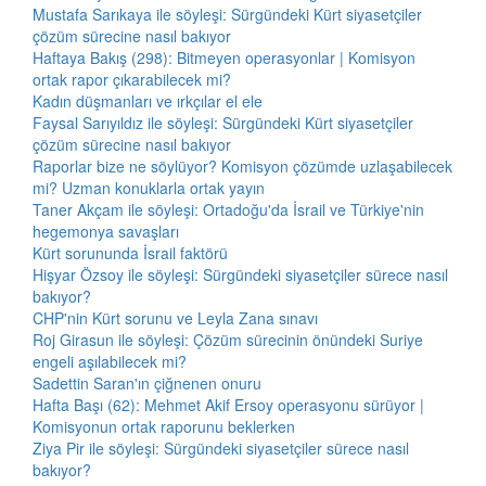
Mustafa Sarıkaya ile söyleşi: Sürgündeki Kürt siyasetçiler
çözüm sürecine nasıl bakıyor
Haftaya Bakış (298): Bitmeyen operasyonlar | Komisyon
ortak rapor çıkarabilecek mi?
Kadın düşmanları ve ırkçılar el ele
Faysal Sarıyıldız ile söyleşi: Sürgündeki Kürt siyasetçiler
çözüm sürecine nasıl bakıyor
Raporlar bize ne söylüyor? Komisyon çözümde uzlaşabilecek
mi? Uzman konuklarla ortak yayın
Taner Akçam ile söyleşi: Ortadoğu'da İsrail ve Türkiye'nin
hegemonya savaşları
Kürt sorununda İsrail faktörü
Hişyar Özsoy ile söyleşi: Sürgündeki siyasetçiler sürece nasıl
bakıyor?
CHP'nin Kürt sorunu ve Leyla Zana sınavı
Roj Girasun ile söyleşi: Çözüm sürecinin önündeki Suriye
engeli aşılabilecek mi?
Sadettin Saran'ın çiğnenen onuru
Hafta Başı (62): Mehmet Akif Ersoy operasyonu sürüyor |
Komisyonun ortak raporunu beklerken
Ziya Pir ile söyleşi: Sürgündeki siyasetçiler sürece nasıl
bakıyor?