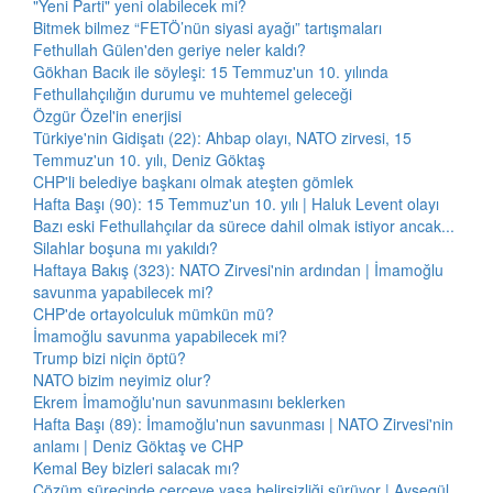
"Yeni Parti" yeni olabilecek mi?
Bitmek bilmez “FETÖ’nün siyasi ayağı” tartışmaları
Fethullah Gülen'den geriye neler kaldı?
Gökhan Bacık ile söyleşi: 15 Temmuz'un 10. yılında
Fethullahçılığın durumu ve muhtemel geleceği
Özgür Özel'in enerjisi
Türkiye'nin Gidişatı (22): Ahbap olayı, NATO zirvesi, 15
Temmuz'un 10. yılı, Deniz Göktaş
CHP'li belediye başkanı olmak ateşten gömlek
Hafta Başı (90): 15 Temmuz'un 10. yılı | Haluk Levent olayı
Bazı eski Fethullahçılar da sürece dahil olmak istiyor ancak...
Silahlar boşuna mı yakıldı?
Haftaya Bakış (323): NATO Zirvesi'nin ardından | İmamoğlu
savunma yapabilecek mi?
CHP'de ortayolculuk mümkün mü?
İmamoğlu savunma yapabilecek mi?
Trump bizi niçin öptü?
NATO bizim neyimiz olur?
Ekrem İmamoğlu'nun savunmasını beklerken
Hafta Başı (89): İmamoğlu'nun savunması | NATO Zirvesi'nin
anlamı | Deniz Göktaş ve CHP
Kemal Bey bizleri salacak mı?
Çözüm sürecinde çerçeve yasa belirsizliği sürüyor | Ayşegül