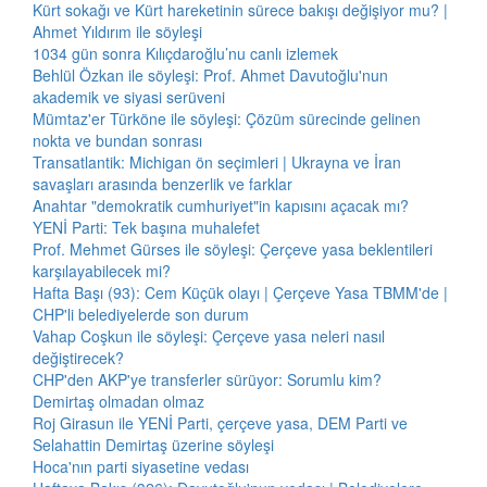
Kürt sokağı ve Kürt hareketinin sürece bakışı değişiyor mu? |
Ahmet Yıldırım ile söyleşi
1034 gün sonra Kılıçdaroğlu’nu canlı izlemek
Behlül Özkan ile söyleşi: Prof. Ahmet Davutoğlu'nun
akademik ve siyasi serüveni
Mümtaz'er Türköne ile söyleşi: Çözüm sürecinde gelinen
nokta ve bundan sonrası
Transatlantik: Michigan ön seçimleri | Ukrayna ve İran
savaşları arasında benzerlik ve farklar
Anahtar "demokratik cumhuriyet"in kapısını açacak mı?
YENİ Parti: Tek başına muhalefet
Prof. Mehmet Gürses ile söyleşi: Çerçeve yasa beklentileri
karşılayabilecek mi?
Hafta Başı (93): Cem Küçük olayı | Çerçeve Yasa TBMM'de |
CHP'li belediyelerde son durum
Vahap Coşkun ile söyleşi: Çerçeve yasa neleri nasıl
değiştirecek?
CHP'den AKP'ye transferler sürüyor: Sorumlu kim?
Demirtaş olmadan olmaz
Roj Girasun ile YENİ Parti, çerçeve yasa, DEM Parti ve
Selahattin Demirtaş üzerine söyleşi
Hoca'nın parti siyasetine vedası