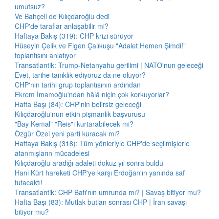
umutsuz?
Ve Bahçeli de Kılıçdaroğlu dedi
CHP'de taraflar anlaşabilir mi?
Haftaya Bakış (319): CHP krizi sürüyor
Hüseyin Çelik ve Figen Çalıkuşu "Adalet Hemen Şimdi!"
toplantısını anlatıyor
Transatlantik: Trump-Netanyahu gerilimi | NATO'nun geleceği
Evet, tarihe tanıklık ediyoruz da ne oluyor?
CHP'nin tarihi grup toplantısının ardından
Ekrem İmamoğlu'ndan hâlâ niçin çok korkuyorlar?
Hafta Başı (84): CHP'nin belirsiz geleceği
Kılıçdaroğlu'nun etkin pişmanlık başvurusu
"Bay Kemal" "Reis"i kurtarabilecek mi?
Özgür Özel yeni parti kuracak mı?
Haftaya Bakış (318): Tüm yönleriyle CHP'de seçilmişlerle
atanmışların mücadelesi
Kılıçdaroğlu aradığı adaleti dokuz yıl sonra buldu
Hani Kürt hareketi CHP'ye karşı Erdoğan'ın yanında saf
tutacaktı!
Transatlantik: CHP Batı'nın umrunda mı? | Savaş bitiyor mu?
Hafta Başı (83): Mutlak butlan sonrası CHP | İran savaşı
bitiyor mu?