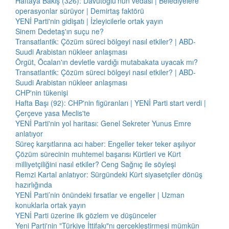
Haftaya Bakış (326): Davutoğlu'nun vedası | Belediyelere
operasyonlar sürüyor | Demirtaş faktörü
YENİ Parti'nin gidişatı | İzleyicilerle ortak yayın
Sinem Dedetaş'ın suçu ne?
Transatlantik: Çözüm süreci bölgeyi nasıl etkiler? | ABD-
Suudi Arabistan nükleer anlaşması
Örgüt, Öcalan'ın devletle vardığı mutabakata uyacak mı?
Transatlantik: Çözüm süreci bölgeyi nasıl etkiler? | ABD-
Suudi Arabistan nükleer anlaşması
CHP'nin tükenişi
Hafta Başı (92): CHP'nin figüranları | YENİ Parti start verdi |
Çerçeve yasa Meclis'te
YENİ Parti'nin yol haritası: Genel Sekreter Yunus Emre
anlatıyor
Süreç karşıtlarına acı haber: Engeller teker teker aşılıyor
Çözüm sürecinin muhtemel başarısı Kürtleri ve Kürt
milliyetçiliğini nasıl etkiler? Ceng Sağnıç ile söyleşi
Remzi Kartal anlatıyor: Sürgündeki Kürt siyasetçiler dönüş
hazırlığında
YENİ Parti’nin önündeki fırsatlar ve engeller | Uzman
konuklarla ortak yayın
YENİ Parti üzerine ilk gözlem ve düşünceler
Yeni Parti'nin "Türkiye İttifakı"nı gerçekleştirmesi mümkün