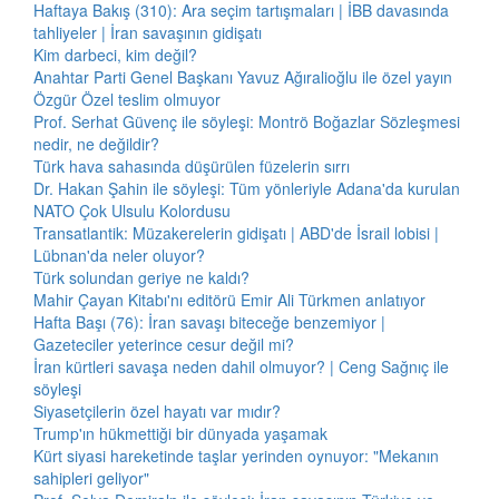
Haftaya Bakış (310): Ara seçim tartışmaları | İBB davasında
tahliyeler | İran savaşının gidişatı
Kim darbeci, kim değil?
Anahtar Parti Genel Başkanı Yavuz Ağıralioğlu ile özel yayın
Özgür Özel teslim olmuyor
Prof. Serhat Güvenç ile söyleşi: Montrö Boğazlar Sözleşmesi
nedir, ne değildir?
Türk hava sahasında düşürülen füzelerin sırrı
Dr. Hakan Şahin ile söyleşi: Tüm yönleriyle Adana'da kurulan
NATO Çok Ulsulu Kolordusu
Transatlantik: Müzakerelerin gidişatı | ABD'de İsrail lobisi |
Lübnan'da neler oluyor?
Türk solundan geriye ne kaldı?
Mahir Çayan Kitabı'nı editörü Emir Ali Türkmen anlatıyor
Hafta Başı (76): İran savaşı biteceğe benzemiyor |
Gazeteciler yeterince cesur değil mi?
İran kürtleri savaşa neden dahil olmuyor? | Ceng Sağnıç ile
söyleşi
Siyasetçilerin özel hayatı var mıdır?
Trump'ın hükmettiği bir dünyada yaşamak
Kürt siyasi hareketinde taşlar yerinden oynuyor: "Mekanın
sahipleri geliyor"