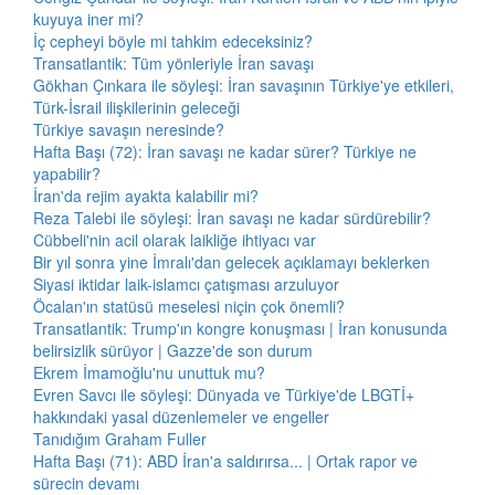
kuyuya iner mi?
İç cepheyi böyle mi tahkim edeceksiniz?
Transatlantik: Tüm yönleriyle İran savaşı
Gökhan Çınkara ile söyleşi: İran savaşının Türkiye'ye etkileri,
Türk-İsrail ilişkilerinin geleceği
Türkiye savaşın neresinde?
Hafta Başı (72): İran savaşı ne kadar sürer? Türkiye ne
yapabilir?
İran'da rejim ayakta kalabilir mi?
Reza Talebi ile söyleşi: İran savaşı ne kadar sürdürebilir?
Cübbeli'nin acil olarak laikliğe ihtiyacı var
Bir yıl sonra yine İmralı'dan gelecek açıklamayı beklerken
Siyasi iktidar laik-islamcı çatışması arzuluyor
Öcalan'ın statüsü meselesi niçin çok önemli?
Transatlantik: Trump'ın kongre konuşması | İran konusunda
belirsizlik sürüyor | Gazze'de son durum
Ekrem İmamoğlu'nu unuttuk mu?
Evren Savcı ile söyleşi: Dünyada ve Türkiye'de LBGTİ+
hakkındaki yasal düzenlemeler ve engeller
Tanıdığım Graham Fuller
Hafta Başı (71): ABD İran'a saldırırsa... | Ortak rapor ve
sürecin devamı