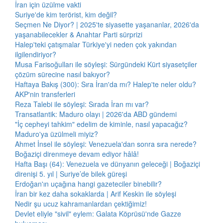
İran için üzülme vakti
Suriye'de kim terörist, kim değil?
Seçmen Ne Diyor? | 2025'te siyasette yaşananlar, 2026'da
yaşanabilecekler & Anahtar Parti sürprizi
Halep'teki çatışmalar Türkiye'yi neden çok yakından
ilgilendiriyor?
Musa Farisoğulları ile söyleşi: Sürgündeki Kürt siyasetçiler
çözüm sürecine nasıl bakıyor?
Haftaya Bakış (300): Sıra İran'da mı? Halep'te neler oldu?
AKP'nin transferleri
Reza Talebi ile söyleşi: Sırada İran mı var?
Transatlantik: Maduro olayı | 2026'da ABD gündemi
"İç cepheyi tahkim" edelim de kiminle, nasıl yapacağız?
Maduro'ya üzülmeli miyiz?
Ahmet İnsel ile söyleşi: Venezuela'dan sonra sıra nerede?
Boğaziçi direnmeye devam ediyor hâlâ!
Hafta Başı (64): Venezuela ve dünyanın geleceği | Boğaziçi
direnişi 5. yıl | Suriye’de bilek güreşi
Erdoğan'ın uçağına hangi gazeteciler binebilir?
İran bir kez daha sokaklarda | Arif Keskin ile söyleşi
Nedir şu ucuz kahramanlardan çektiğimiz!
Devlet eliyle "sivil" eylem: Galata Köprüsü'nde Gazze