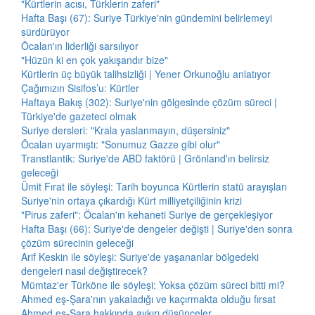
"Kürtlerin acısı, Türklerin zaferi"
Hafta Başı (67): Suriye Türkiye'nin gündemini belirlemeyi
sürdürüyor
Öcalan'ın liderliği sarsılıyor
"Hüzün ki en çok yakışandır bize"
Kürtlerin üç büyük talihsizliği | Yener Orkunoğlu anlatıyor
Çağımızın Sisifos’u: Kürtler
Haftaya Bakış (302): Suriye'nin gölgesinde çözüm süreci |
Türkiye'de gazeteci olmak
Suriye dersleri: "Krala yaslanmayın, düşersiniz"
Öcalan uyarmıştı: "Sonumuz Gazze gibi olur"
Transtlantik: Suriye'de ABD faktörü | Grönland'ın belirsiz
geleceği
Ümit Fırat ile söyleşi: Tarih boyunca Kürtlerin statü arayışları
Suriye'nin ortaya çıkardığı Kürt milliyetçiliğinin krizi
"Pirus zaferi": Öcalan'ın kehaneti Suriye de gerçekleşiyor
Hafta Başı (66): Suriye'de dengeler değişti | Suriye'den sonra
çözüm sürecinin geleceği
Arif Keskin ile söyleşi: Suriye'de yaşananlar bölgedeki
dengeleri nasıl değiştirecek?
Mümtaz'er Türköne ile söyleşi: Yoksa çözüm süreci bitti mi?
Ahmed eş-Şara'nın yakaladığı ve kaçırmakta olduğu fırsat
Ahmed eş-Şara hakkında aykırı düşünceler