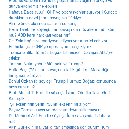
Prof. Selva Demiralp ile söyleşi: İran savaşının Türkiye ve
dünya ekonomisine etkileri
Haftaya Bakış (309): CHP'ye operasyonlar sürüyor | Süreçte
duraklama devri | İran savaşı ve Türkiye
Akın Gürlek olayında saflar iyice karıştı
Reza Talebi ile söyleşi: İran savaşında müzakere mümkün
mü? ABD kara harekatı yapar mı?
CHP'nin bağımsız medyaya ihtiyacı var ama işi çok zor
Fethullahçılar CHP'ye operasyon mu çekiyor?
Transatlantik: Hürmüz Boğazı bilmecesi | Savaşın ABD'ye
etkileri
Tamam Netanyahu kötü, peki ya Trump?
Hafta Başı (75): İran savaşında kritik günler | Malvarlığı
tartışması sürüyor
Behlül Özkan ile söyleşi: Trump Hürmüz Boğazı konusunda
niçin çark etti?
Prof. Ahmet T. Kuru ile söyleşi: İslam, Otoriterlik ve Geri
Kalmışlık
"Şii ekseni"nin yerini "Sünni ekseni" mi alıyor?
Beyaz Toroslu savcı ve "devlette devamlılık esastır"
Dr. Mehmet Akif Koç ile söyleşi: İran savaşında istihbaratın
rolü
Akın Gürlek'in mal varlığı tartışmasında son durum: Kim