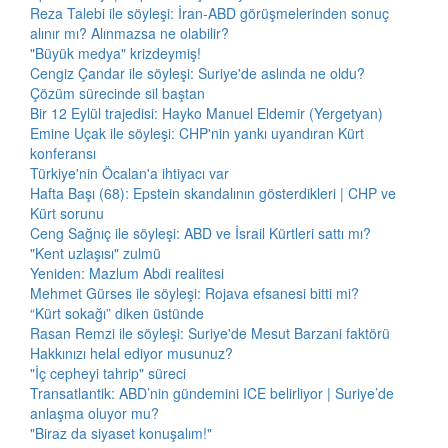
Reza Talebi ile söyleşi: İran-ABD görüşmelerinden sonuç
alınır mı? Alınmazsa ne olabilir?
"Büyük medya" krizdeymiş!
Cengiz Çandar ile söyleşi: Suriye'de aslında ne oldu?
Çözüm sürecinde sil baştan
Bir 12 Eylül trajedisi: Hayko Manuel Eldemir (Yergetyan)
Emine Uçak ile söyleşi: CHP'nin yankı uyandıran Kürt
konferansı
Türkiye'nin Öcalan'a ihtiyacı var
Hafta Başı (68): Epstein skandalının gösterdikleri | CHP ve
Kürt sorunu
Ceng Sağnıç ile söyleşi: ABD ve İsrail Kürtleri sattı mı?
"Kent uzlaşısı" zulmü
Yeniden: Mazlum Abdi realitesi
Mehmet Gürses ile söyleşi: Rojava efsanesi bitti mi?
“Kürt sokağı” diken üstünde
Rasan Remzi ile söyleşi: Suriye'de Mesut Barzani faktörü
Hakkınızı helal ediyor musunuz?
"İç cepheyi tahrip" süreci
Transatlantik: ABD’nin gündemini ICE belirliyor | Suriye’de
anlaşma oluyor mu?
"Biraz da siyaset konuşalım!"