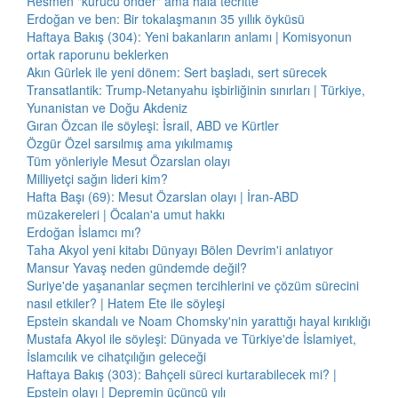
Resmen "kurucu önder" ama hâlâ tecritte
Erdoğan ve ben: Bir tokalaşmanın 35 yıllık öyküsü
Haftaya Bakış (304): Yeni bakanların anlamı | Komisyonun
ortak raporunu beklerken
Akın Gürlek ile yeni dönem: Sert başladı, sert sürecek
Transatlantik: Trump-Netanyahu işbirliğinin sınırları | Türkiye,
Yunanistan ve Doğu Akdeniz
Gıran Özcan ile söyleşi: İsrail, ABD ve Kürtler
Özgür Özel sarsılmış ama yıkılmamış
Tüm yönleriyle Mesut Özarslan olayı
Milliyetçi sağın lideri kim?
Hafta Başı (69): Mesut Özarslan olayı | İran-ABD
müzakereleri | Öcalan'a umut hakkı
Erdoğan İslamcı mı?
Taha Akyol yeni kitabı Dünyayı Bölen Devrim'i anlatıyor
Mansur Yavaş neden gündemde değil?
Suriye'de yaşananlar seçmen tercihlerini ve çözüm sürecini
nasıl etkiler? | Hatem Ete ile söyleşi
Epstein skandalı ve Noam Chomsky'nin yarattığı hayal kırıklığı
Mustafa Akyol ile söyleşi: Dünyada ve Türkiye'de İslamiyet,
İslamcılık ve cihatçılığın geleceği
Haftaya Bakış (303): Bahçeli süreci kurtarabilecek mi? |
Epstein olayı | Depremin üçüncü yılı