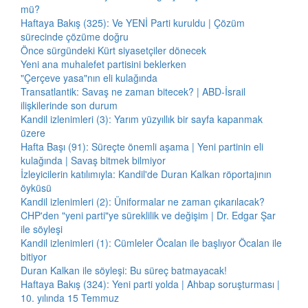
mü?
Haftaya Bakış (325): Ve YENİ Parti kuruldu | Çözüm
sürecinde çözüme doğru
Önce sürgündeki Kürt siyasetçiler dönecek
Yeni ana muhalefet partisini beklerken
"Çerçeve yasa"nın eli kulağında
Transatlantik: Savaş ne zaman bitecek? | ABD-İsrail
ilişkilerinde son durum
Kandil izlenimleri (3): Yarım yüzyıllık bir sayfa kapanmak
üzere
Hafta Başı (91): Süreçte önemli aşama | Yeni partinin eli
kulağında | Savaş bitmek bilmiyor
İzleyicilerin katılımıyla: Kandil'de Duran Kalkan röportajının
öyküsü
Kandil izlenimleri (2): Üniformalar ne zaman çıkarılacak?
CHP'den "yeni parti"ye süreklilik ve değişim | Dr. Edgar Şar
ile söyleşi
Kandil izlenimleri (1): Cümleler Öcalan ile başlıyor Öcalan ile
bitiyor
Duran Kalkan ile söyleşi: Bu süreç batmayacak!
Haftaya Bakış (324): Yeni parti yolda | Ahbap soruşturması |
10. yılında 15 Temmuz