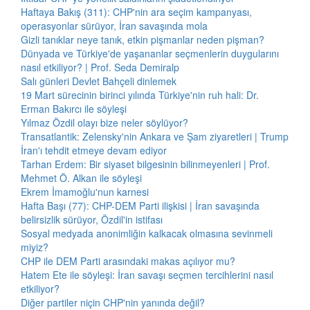
Haftaya Bakış (311): CHP'nin ara seçim kampanyası,
operasyonlar sürüyor, İran savaşında mola
Gizli tanıklar neye tanık, etkin pişmanlar neden pişman?
Dünyada ve Türkiye'de yaşananlar seçmenlerin duygularını
nasıl etkiliyor? | Prof. Seda Demiralp
Salı günleri Devlet Bahçeli dinlemek
19 Mart sürecinin birinci yılında Türkiye'nin ruh hali: Dr.
Erman Bakırcı ile söyleşi
Yılmaz Özdil olayı bize neler söylüyor?
Transatlantik: Zelensky'nin Ankara ve Şam ziyaretleri | Trump
İran'ı tehdit etmeye devam ediyor
Tarhan Erdem: Bir siyaset bilgesinin bilinmeyenleri | Prof.
Mehmet Ö. Alkan ile söyleşi
Ekrem İmamoğlu'nun karnesi
Hafta Başı (77): CHP-DEM Parti ilişkisi | İran savaşında
belirsizlik sürüyor, Özdil'in istifası
Sosyal medyada anonimliğin kalkacak olmasına sevinmeli
miyiz?
CHP ile DEM Parti arasındaki makas açılıyor mu?
Hatem Ete ile söyleşi: İran savaşı seçmen tercihlerini nasıl
etkiliyor?
Diğer partiler niçin CHP'nin yanında değil?