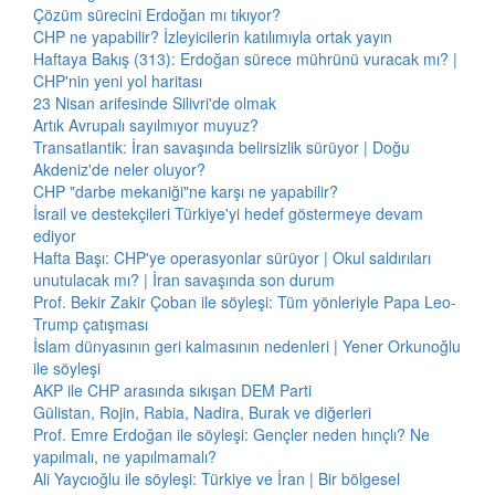
Çözüm sürecini Erdoğan mı tıkıyor?
CHP ne yapabilir? İzleyicilerin katılımıyla ortak yayın
Haftaya Bakış (313): Erdoğan sürece mührünü vuracak mı? |
CHP'nin yeni yol haritası
23 Nisan arifesinde Silivri'de olmak
Artık Avrupalı sayılmıyor muyuz?
Transatlantik: İran savaşında belirsizlik sürüyor | Doğu
Akdeniz'de neler oluyor?
CHP "darbe mekaniği"ne karşı ne yapabilir?
İsrail ve destekçileri Türkiye'yi hedef göstermeye devam
ediyor
Hafta Başı: CHP'ye operasyonlar sürüyor | Okul saldırıları
unutulacak mı? | İran savaşında son durum
Prof. Bekir Zakir Çoban ile söyleşi: Tüm yönleriyle Papa Leo-
Trump çatışması
İslam dünyasının geri kalmasının nedenleri | Yener Orkunoğlu
ile söyleşi
AKP ile CHP arasında sıkışan DEM Parti
Gülistan, Rojin, Rabia, Nadira, Burak ve diğerleri
Prof. Emre Erdoğan ile söyleşi: Gençler neden hınçlı? Ne
yapılmalı, ne yapılmamalı?
Ali Yaycıoğlu ile söyleşi: Türkiye ve İran | Bir bölgesel