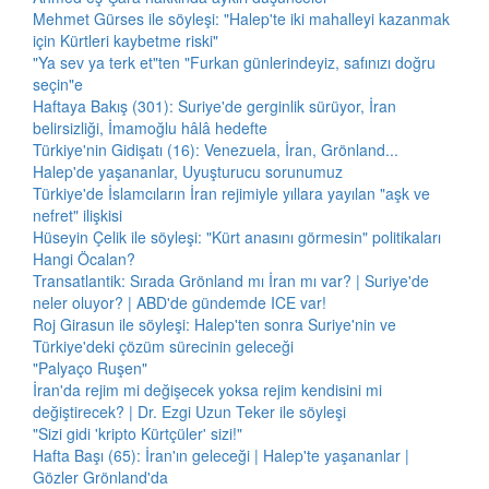
Mehmet Gürses ile söyleşi: "Halep'te iki mahalleyi kazanmak
için Kürtleri kaybetme riski"
"Ya sev ya terk et"ten "Furkan günlerindeyiz, safınızı doğru
seçin"e
Haftaya Bakış (301): Suriye'de gerginlik sürüyor, İran
belirsizliği, İmamoğlu hâlâ hedefte
Türkiye'nin Gidişatı (16): Venezuela, İran, Grönland...
Halep'de yaşananlar, Uyuşturucu sorunumuz
Türkiye'de İslamcıların İran rejimiyle yıllara yayılan "aşk ve
nefret" ilişkisi
Hüseyin Çelik ile söyleşi: "Kürt anasını görmesin" politikaları
Hangi Öcalan?
Transatlantik: Sırada Grönland mı İran mı var? | Suriye'de
neler oluyor? | ABD'de gündemde ICE var!
Roj Girasun ile söyleşi: Halep'ten sonra Suriye'nin ve
Türkiye'deki çözüm sürecinin geleceği
"Palyaço Ruşen"
İran'da rejim mi değişecek yoksa rejim kendisini mi
değiştirecek? | Dr. Ezgi Uzun Teker ile söyleşi
"Sizi gidi 'kripto Kürtçüler' sizi!"
Hafta Başı (65): İran'ın geleceği | Halep'te yaşananlar |
Gözler Grönland'da