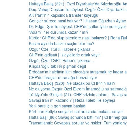
Haftaya Bakış (321): Özel Diyarbakır'da Kılıçdaroğlu A
Doç. Vahap Coşkun ile söyleşi: Özgür Özel Diyarbakır
AK Parti'nin kapısında transfer kuyruğu
Gençler sürece nasıl bakıyor? | Hasan Oğuzhan Aytaç 
Dr. Edgar Şar ile söyleşi: CHP'de saflar iyice netleşiyor
"Adam" her durumda kazanır mı?
Kürtler CHP'de olup bitenlere nasıl bakıyor? | Reha Ruh
Kasım ayında baskın seçim olur mu?
Özgür Özel TGRT Haber'e çıkarsa...
CHP'nin gidişatı | İzleyicilerle ortak yayın
Özgür Özel TGRT Haber'e çıkarsa...
Kılıçdaroğlu tabii ki pişman değil
Erdoğan'ın halefinin kim olacağını tartışmak ne kadar a
CHP'de ihraçlar duracağa benzemiyor
Haftaya Bakış (320): Ne olacak bu CHP'nin hali?
Ne oluyorsa Özgür Özel Ekrem İmamoğlu'nu satmadığı 
Türkiye'nin Gidişatı (21): CHP krizinin anlamı | Savaş s
Savaşı İran mı kazandı? | Reza Talebi ile söyleşi
Yeni parti için geri sayım başladı
Kürt hareketiyle sosyalist sol arasında makas açılıyor
Hafta Başı (86): Savaş sonunda bitti mi? | CHP hep 
Transatlantik: Cevapsız sorular ve riskler: Tüm yönler