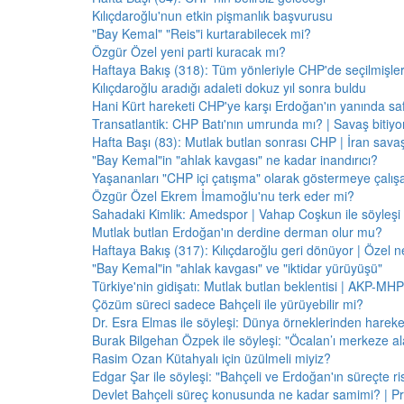
Kılıçdaroğlu'nun etkin pişmanlık başvurusu
"Bay Kemal" "Reis"i kurtarabilecek mi?
Özgür Özel yeni parti kuracak mı?
Haftaya Bakış (318): Tüm yönleriyle CHP'de seçilmişle
Kılıçdaroğlu aradığı adaleti dokuz yıl sonra buldu
Hani Kürt hareketi CHP'ye karşı Erdoğan'ın yanında saf
Transatlantik: CHP Batı'nın umrunda mı? | Savaş bitiy
Hafta Başı (83): Mutlak butlan sonrası CHP | İran savaş
"Bay Kemal"in "ahlak kavgası" ne kadar inandırıcı?
Yaşananları "CHP içi çatışma" olarak göstermeye çalış
Özgür Özel Ekrem İmamoğlu'nu terk eder mi?
Sahadaki Kimlik: Amedspor | Vahap Coşkun ile söyleşi
Mutlak butlan Erdoğan'ın derdine derman olur mu?
Haftaya Bakış (317): Kılıçdaroğlu geri dönüyor | Özel 
"Bay Kemal"in "ahlak kavgası" ve "iktidar yürüyüşü"
Türkiye'nin gidişatı: Mutlak butlan beklentisi | AKP-MHP
Çözüm süreci sadece Bahçeli ile yürüyebilir mi?
Dr. Esra Elmas ile söyleşi: Dünya örneklerinden hareke
Burak Bilgehan Özpek ile söyleşi: "Öcalan’ı merkeze ala
Rasim Ozan Kütahyalı için üzülmeli miyiz?
Edgar Şar ile söyleşi: "Bahçeli ve Erdoğan'ın süreçte risk
Devlet Bahçeli süreç konusunda ne kadar samimi? | Pr