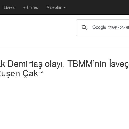
Livres
e-Livres
Videolar
ak Demirtaş olayı, TBMM’nin İsve
 Ruşen Çakır