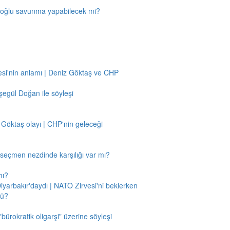
amoğlu savunma yapabilecek mi?
si'nin anlamı | Deniz Göktaş ve CHP
egül Doğan ile söyleşi
 Göktaş olayı | CHP'nin geleceği
n seçmen nezdinde karşılığı var mı?
mı?
Diyarbakır'daydı | NATO Zirvesi'ni beklerken
mü?
"bürokratik oligarşi" üzerine söyleşi