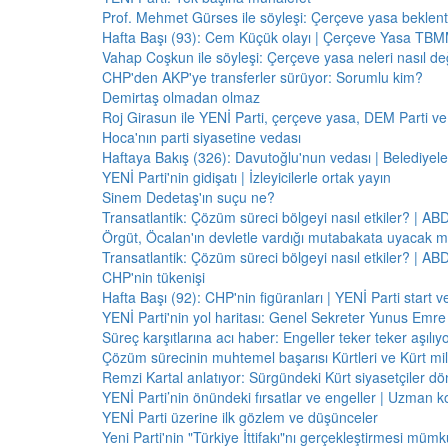
Prof. Mehmet Gürses ile söyleşi: Çerçeve yasa beklenti
Hafta Başı (93): Cem Küçük olayı | Çerçeve Yasa TBMM
Vahap Coşkun ile söyleşi: Çerçeve yasa neleri nasıl de
CHP'den AKP'ye transferler sürüyor: Sorumlu kim?
Demirtaş olmadan olmaz
Roj Girasun ile YENİ Parti, çerçeve yasa, DEM Parti ve
Hoca'nın parti siyasetine vedası
Haftaya Bakış (326): Davutoğlu'nun vedası | Belediyele
YENİ Parti'nin gidişatı | İzleyicilerle ortak yayın
Sinem Dedetaş'ın suçu ne?
Transatlantik: Çözüm süreci bölgeyi nasıl etkiler? | A
Örgüt, Öcalan'ın devletle vardığı mutabakata uyacak m
Transatlantik: Çözüm süreci bölgeyi nasıl etkiler? | A
CHP'nin tükenişi
Hafta Başı (92): CHP'nin figüranları | YENİ Parti start 
YENİ Parti'nin yol haritası: Genel Sekreter Yunus Emre 
Süreç karşıtlarına acı haber: Engeller teker teker aşılıy
Çözüm sürecinin muhtemel başarısı Kürtleri ve Kürt milliy
Remzi Kartal anlatıyor: Sürgündeki Kürt siyasetçiler dö
YENİ Parti’nin önündeki fırsatlar ve engeller | Uzman k
YENİ Parti üzerine ilk gözlem ve düşünceler
Yeni Parti'nin "Türkiye İttifakı"nı gerçekleştirmesi mü