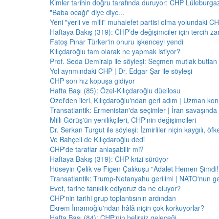
Kimler tarihin doğru tarafında duruyor: CHP Lüleburga
"Baba ocağı" diye diye...
Yeni "yerli ve milli" muhalefet partisi olma yolundaki C
Haftaya Bakış (319): CHP’de değişimciler için tercih z
Fatoş Pınar Türker'in onuru işkenceyi yendi
Kılıçdaroğlu tam olarak ne yapmak istiyor?
Prof. Seda Demiralp ile söyleşi: Seçmen mutlak butla
Yol ayrımındaki CHP | Dr. Edgar Şar ile söyleşi
CHP son hız kopuşa gidiyor
Hafta Başı (85): Özel-Kılıçdaroğlu düellosu
Özel'den ileri, Kılıçdaroğlu'ndan geri adım | Uzman konu
Transatlantik: Ermenistan'da seçimler | İran savaşınd
Milli Görüş'ün yenilikçileri, CHP'nin değişimcileri
Dr. Serkan Turgut ile söyleşi: İzmirliler niçin kaygılı, ö
Ve Bahçeli de Kılıçdaroğlu dedi
CHP'de taraflar anlaşabilir mi?
Haftaya Bakış (319): CHP krizi sürüyor
Hüseyin Çelik ve Figen Çalıkuşu "Adalet Hemen Şimdi!" 
Transatlantik: Trump-Netanyahu gerilimi | NATO'nun g
Evet, tarihe tanıklık ediyoruz da ne oluyor?
CHP'nin tarihi grup toplantısının ardından
Ekrem İmamoğlu'ndan hâlâ niçin çok korkuyorlar?
Hafta Başı (84): CHP'nin belirsiz geleceği