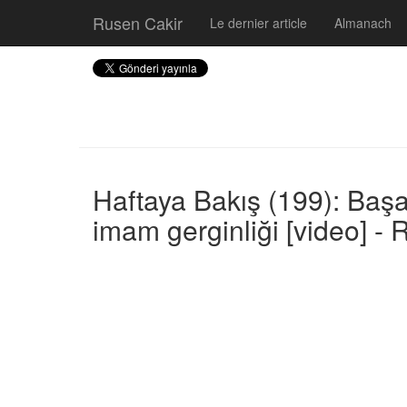
Rusen Cakir
Le dernier article
Almanach
Haftaya Bakış (199): Baş
imam gerginliği [video] -