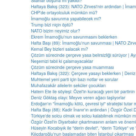
Silahlar boşuna mı yakıldı?
Haftaya Bakış (323): NATO Zirvesi'nin ardından | İm
CHP'de ortayolculuk mümkün mü?
İmamoğlu savunma yapabilecek mi?
Trump bizi niçin öptü?
NATO bizim neyimiz olur?
Ekrem İmamoğlu'nun savunmasını beklerken
Hafta Başı (89): İmamoğlu'nun savunması | NATO Zirve
Kemal Bey bizleri salacak mı?
Çözüm sürecinde çerçeve yasa belirsizliği sürüyor | Ayş
Neşemizi tabii ki çalamayacaklar
Çözüm sürecinde çerçeve yasa muamması
Haftaya Bakış (322): Çerçeve yasayı beklerken | Deniz
Muhtemel yeni parti için bazı notlar ve sorular
Muhafazakâr ailelerin seküler çocukları
Hatem Ete ile söyleşi: Özel'in kuracağı yeni bir partini
Deniz Göktaş olayı: Meyve veren ağacı taşlıyorlar
Erdoğan'ın "İmamoğlu kötü, çevresi iyi" stratejisi tutar 
Hafta Başı (88): Kadir İnanır'ın ardından | Özgür Özel 
Türkiye'de solcu olmak ve solcu kalabilmek mümkün 
Özgür Özel'in Diyarbakır çıkartmasının anlam ve önemi
Hüseyin Kocabıyık ile "derin devlet", "derin Türkiye" ve 
Kılıçdaroğlu'nun başlamadan biten İstanbul çıkartması