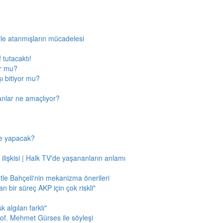
rle atanmışların mücadelesi
 tutacaktı!
or mu?
ı bitiyor mu?
anlar ne amaçlıyor?
ne yapacak?
 ilişkisi | Halk TV'de yaşananların anlamı
tle Bahçeli'nin mekanizma önerileri
n bir süreç AKP için çok riskli"
 algıları farklı"
of. Mehmet Gürses ile söyleşi