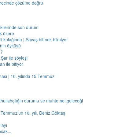
sürecinde çözüme doğru
işkilerinde son durum
ak üzere
li kulağında | Savaş bitmek bilmiyor
jının öyküsü
k?
Şar ile söyleşi
n ile bitiyor
ması | 10. yılında 15 Temmuz
thullahçılığın durumu ve muhtemel geleceği
5 Temmuz'un 10. yılı, Deniz Göktaş
layı
ncak...