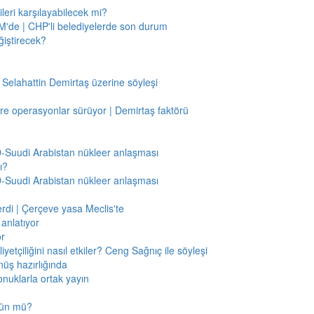
leri karşılayabilecek mi?
'de | CHP'li belediyelerde son durum
ğiştirecek?
 Selahattin Demirtaş üzerine söyleşi
re operasyonlar sürüyor | Demirtaş faktörü
BD-Suudi Arabistan nükleer anlaşması
ı?
BD-Suudi Arabistan nükleer anlaşması
verdi | Çerçeve yasa Meclis'te
anlatıyor
or
etçiliğini nasıl etkiler? Ceng Sağnıç ile söyleşi
nüş hazırlığında
onuklarla ortak yayın
mkün mü?