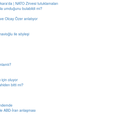
nkara'da | NATO Zirvesi tutuklamaları
'da umduğunu bulabildi mi?
ve Olcay Özer anlatıyor
avioğlu ile söyleşi
nlamlı?
için oluyor
ahiden bitti mi?
gündemde
iyle ABD-İran anlaşması