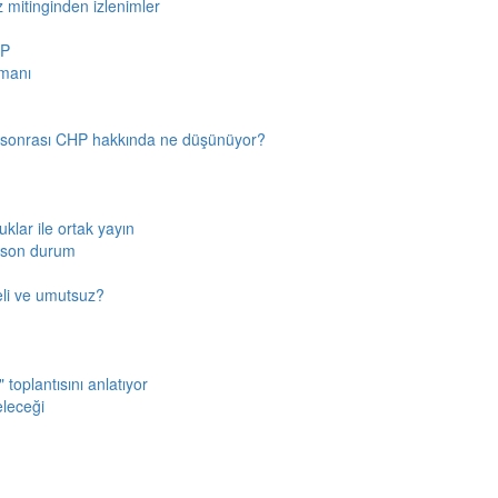
z mitinginden izlenimler
HP
amanı
n sonrası CHP hakkında ne düşünüyor?
klar ile ortak yayın
a son durum
fkeli ve umutsuz?
toplantısını anlatıyor
eleceği