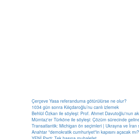
Çerçeve Yasa referanduma götürülürse ne olur?
1034 gün sonra Kılıçdaroğlu’nu canlı izlemek
Behlül Özkan ile söyleşi: Prof. Ahmet Davutoğlu'nun a
Mümtaz'er Türköne ile söyleşi: Çözüm sürecinde gelin
Transatlantik: Michigan ön seçimleri | Ukrayna ve İran 
Anahtar "demokratik cumhuriyet"in kapısını açacak mı?
YENİ Parti: Tek başına muhalefet