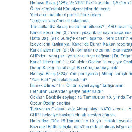
Haftaya Bakış (325): Ve YENİ Parti kuruldu | Çözüm 
Önce sürgündeki Kürt siyasetçiler dönecek
Yeni ana muhalefet partisini beklerken
"Çerçeve yasa"nın eli kulağında
Transatlantik: Savaş ne zaman bitecek? | ABD-İsrail il
Kandil izlenimleri (3): Yarım yüzyıllık bir sayfa kapanm
Hafta Başı (91): Süreçte önemli aşama | Yeni partinin e
İzleyicilerin katılımıyla: Kandil'de Duran Kalkan röporta
Kandil izlenimleri (2): Üniformalar ne zaman çıkarılaca
CHP'den "yeni parti"ye süreklilik ve değişim | Dr. Edgar 
Kandil izlenimleri (1): Cümleler Öcalan ile başlıyor Öcala
Duran Kalkan ile söyleşi: Bu süreç batmayacak!
Haftaya Bakış (324): Yeni parti yolda | Ahbap soruştur
"Yeni Parti" yeni olabilecek mi?
Bitmek bilmez “FETÖ’nün siyasi ayağı” tartışmaları
Fethullah Gülen'den geriye neler kaldı?
Gökhan Bacık ile söyleşi: 15 Temmuz'un 10. yılında Fe
Özgür Özel'in enerjisi
Türkiye'nin Gidişatı (22): Ahbap olayı, NATO zirvesi, 1
CHP'li belediye başkanı olmak ateşten gömlek
Hafta Başı (90): 15 Temmuz'un 10. yılı | Haluk Levent o
Bazı eski Fethullahçılar da sürece dahil olmak istiyor a