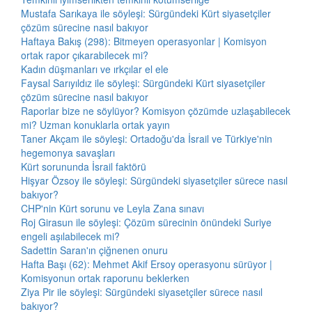
Mustafa Sarıkaya ile söyleşi: Sürgündeki Kürt siyasetçiler
çözüm sürecine nasıl bakıyor
Haftaya Bakış (298): Bitmeyen operasyonlar | Komisyon
ortak rapor çıkarabilecek mi?
Kadın düşmanları ve ırkçılar el ele
Faysal Sarıyıldız ile söyleşi: Sürgündeki Kürt siyasetçiler
çözüm sürecine nasıl bakıyor
Raporlar bize ne söylüyor? Komisyon çözümde uzlaşabilecek
mi? Uzman konuklarla ortak yayın
Taner Akçam ile söyleşi: Ortadoğu'da İsrail ve Türkiye'nin
hegemonya savaşları
Kürt sorununda İsrail faktörü
Hişyar Özsoy ile söyleşi: Sürgündeki siyasetçiler sürece nasıl
bakıyor?
CHP'nin Kürt sorunu ve Leyla Zana sınavı
Roj Girasun ile söyleşi: Çözüm sürecinin önündeki Suriye
engeli aşılabilecek mi?
Sadettin Saran'ın çiğnenen onuru
Hafta Başı (62): Mehmet Akif Ersoy operasyonu sürüyor |
Komisyonun ortak raporunu beklerken
Ziya Pir ile söyleşi: Sürgündeki siyasetçiler sürece nasıl
bakıyor?