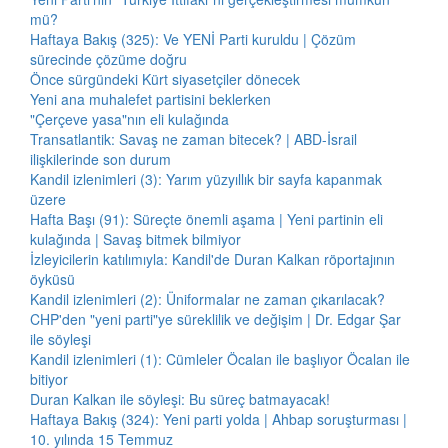
mü?
Haftaya Bakış (325): Ve YENİ Parti kuruldu | Çözüm
sürecinde çözüme doğru
Önce sürgündeki Kürt siyasetçiler dönecek
Yeni ana muhalefet partisini beklerken
"Çerçeve yasa"nın eli kulağında
Transatlantik: Savaş ne zaman bitecek? | ABD-İsrail
ilişkilerinde son durum
Kandil izlenimleri (3): Yarım yüzyıllık bir sayfa kapanmak
üzere
Hafta Başı (91): Süreçte önemli aşama | Yeni partinin eli
kulağında | Savaş bitmek bilmiyor
İzleyicilerin katılımıyla: Kandil'de Duran Kalkan röportajının
öyküsü
Kandil izlenimleri (2): Üniformalar ne zaman çıkarılacak?
CHP'den "yeni parti"ye süreklilik ve değişim | Dr. Edgar Şar
ile söyleşi
Kandil izlenimleri (1): Cümleler Öcalan ile başlıyor Öcalan ile
bitiyor
Duran Kalkan ile söyleşi: Bu süreç batmayacak!
Haftaya Bakış (324): Yeni parti yolda | Ahbap soruşturması |
10. yılında 15 Temmuz