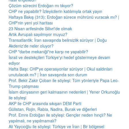
Çözüm sürecini Erdoğan mı tıkıyor?
CHP ne yapabilir? İzleyicilerin katılımıyla ortak yayın
Haftaya Bakış (313): Erdoğan sürece mührünü vuracak mı? |
CHP'nin yeni yol haritası
23 Nisan arifesinde Silivri'de olmak
Artık Avrupalı sayılmıyor muyuz?
Transatlantik: İran savaşında belirsizlik sürüyor | Doğu
Akdeniz'de neler oluyor?
CHP "darbe mekaniği"ne karşı ne yapabilir?
İsrail ve destekçileri Türkiye'yi hedef göstermeye devam
ediyor
Hafta Başı: CHP'ye operasyonlar sürüyor | Okul saldırıları
unutulacak mı? | İran savaşında son durum
Prof. Bekir Zakir Çoban ile söyleşi: Tüm yönleriyle Papa Leo-
Trump çatışması
İslam dünyasının geri kalmasının nedenleri | Yener Orkunoğlu
ile söyleşi
AKP ile CHP arasında sıkışan DEM Parti
Gülistan, Rojin, Rabia, Nadira, Burak ve diğerleri
Prof. Emre Erdoğan ile söyleşi: Gençler neden hınçlı? Ne
yapılmalı, ne yapılmamalı?
Ali Yaycıoğlu ile söyleşi: Türkiye ve İran | Bir bölgesel