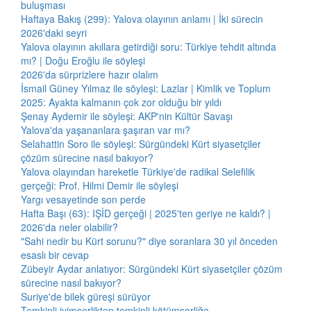
buluşması
Haftaya Bakış (299): Yalova olayının anlamı | İki sürecin
2026'daki seyri
Yalova olayının akıllara getirdiği soru: Türkiye tehdit altında
mı? | Doğu Eroğlu ile söyleşi
2026'da sürprizlere hazır olalım
İsmail Güney Yılmaz ile söyleşi: Lazlar | Kimlik ve Toplum
2025: Ayakta kalmanın çok zor olduğu bir yıldı
Şenay Aydemir ile söyleşi: AKP'nin Kültür Savaşı
Yalova'da yaşananlara şaşıran var mı?
Selahattin Soro ile söyleşi: Sürgündeki Kürt siyasetçiler
çözüm sürecine nasıl bakıyor?
Yalova olayından hareketle Türkiye'de radikal Selefilik
gerçeği: Prof. Hilmi Demir ile söyleşi
Yargı vesayetinde son perde
Hafta Başı (63): IŞİD gerçeği | 2025'ten geriye ne kaldı? |
2026'da neler olabilir?
"Sahi nedir bu Kürt sorunu?" diye soranlara 30 yıl önceden
esaslı bir cevap
Zübeyir Aydar anlatıyor: Sürgündeki Kürt siyasetçiler çözüm
sürecine nasıl bakıyor?
Suriye'de bilek güreşi sürüyor
Temkinli iyimserlikten temkinli kötümserliğe