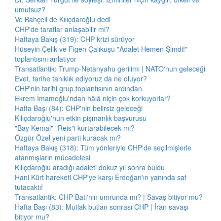
umutsuz?
Ve Bahçeli de Kılıçdaroğlu dedi
CHP'de taraflar anlaşabilir mi?
Haftaya Bakış (319): CHP krizi sürüyor
Hüseyin Çelik ve Figen Çalıkuşu "Adalet Hemen Şimdi!"
toplantısını anlatıyor
Transatlantik: Trump-Netanyahu gerilimi | NATO'nun geleceği
Evet, tarihe tanıklık ediyoruz da ne oluyor?
CHP'nin tarihi grup toplantısının ardından
Ekrem İmamoğlu'ndan hâlâ niçin çok korkuyorlar?
Hafta Başı (84): CHP'nin belirsiz geleceği
Kılıçdaroğlu'nun etkin pişmanlık başvurusu
"Bay Kemal" "Reis"i kurtarabilecek mi?
Özgür Özel yeni parti kuracak mı?
Haftaya Bakış (318): Tüm yönleriyle CHP'de seçilmişlerle
atanmışların mücadelesi
Kılıçdaroğlu aradığı adaleti dokuz yıl sonra buldu
Hani Kürt hareketi CHP'ye karşı Erdoğan'ın yanında saf
tutacaktı!
Transatlantik: CHP Batı'nın umrunda mı? | Savaş bitiyor mu?
Hafta Başı (83): Mutlak butlan sonrası CHP | İran savaşı
bitiyor mu?