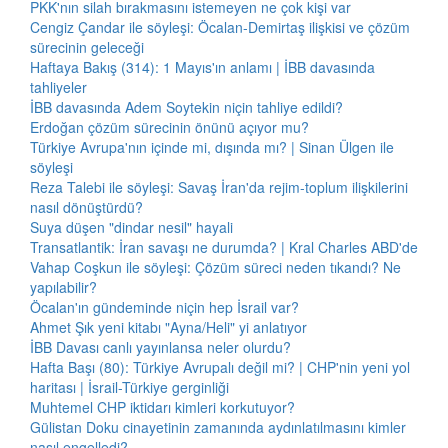
PKK'nın silah bırakmasını istemeyen ne çok kişi var
Cengiz Çandar ile söyleşi: Öcalan-Demirtaş ilişkisi ve çözüm
sürecinin geleceği
Haftaya Bakış (314): 1 Mayıs'ın anlamı | İBB davasında
tahliyeler
İBB davasında Adem Soytekin niçin tahliye edildi?
Erdoğan çözüm sürecinin önünü açıyor mu?
Türkiye Avrupa'nın içinde mi, dışında mı? | Sinan Ülgen ile
söyleşi
Reza Talebi ile söyleşi: Savaş İran'da rejim-toplum ilişkilerini
nasıl dönüştürdü?
Suya düşen "dindar nesil" hayali
Transatlantik: İran savaşı ne durumda? | Kral Charles ABD'de
Vahap Coşkun ile söyleşi: Çözüm süreci neden tıkandı? Ne
yapılabilir?
Öcalan'ın gündeminde niçin hep İsrail var?
Ahmet Şık yeni kitabı "Ayna/Heli" yi anlatıyor
İBB Davası canlı yayınlansa neler olurdu?
Hafta Başı (80): Türkiye Avrupalı değil mi? | CHP'nin yeni yol
haritası | İsrail-Türkiye gerginliği
Muhtemel CHP iktidarı kimleri korkutuyor?
Gülistan Doku cinayetinin zamanında aydınlatılmasını kimler
nasıl engelledi?