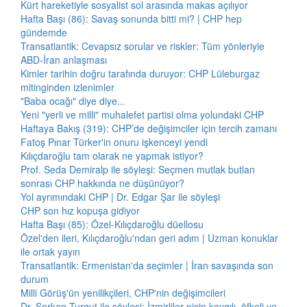
Kürt hareketiyle sosyalist sol arasında makas açılıyor
Hafta Başı (86): Savaş sonunda bitti mi? | CHP hep
gündemde
Transatlantik: Cevapsız sorular ve riskler: Tüm yönleriyle
ABD-İran anlaşması
Kimler tarihin doğru tarafında duruyor: CHP Lüleburgaz
mitinginden izlenimler
"Baba ocağı" diye diye...
Yeni "yerli ve milli" muhalefet partisi olma yolundaki CHP
Haftaya Bakış (319): CHP’de değişimciler için tercih zamanı
Fatoş Pınar Türker'in onuru işkenceyi yendi
Kılıçdaroğlu tam olarak ne yapmak istiyor?
Prof. Seda Demiralp ile söyleşi: Seçmen mutlak butlan
sonrası CHP hakkında ne düşünüyor?
Yol ayrımındaki CHP | Dr. Edgar Şar ile söyleşi
CHP son hız kopuşa gidiyor
Hafta Başı (85): Özel-Kılıçdaroğlu düellosu
Özel'den ileri, Kılıçdaroğlu'ndan geri adım | Uzman konuklar
ile ortak yayın
Transatlantik: Ermenistan'da seçimler | İran savaşında son
durum
Milli Görüş'ün yenilikçileri, CHP'nin değişimcileri
Dr. Serkan Turgut ile söyleşi: İzmirliler niçin kaygılı, öfkeli ve