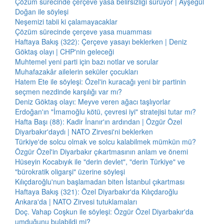
Çözüm sürecinde çerçeve yasa belirsizliği sürüyor | Ayşegül
Doğan ile söyleşi
Neşemizi tabii ki çalamayacaklar
Çözüm sürecinde çerçeve yasa muamması
Haftaya Bakış (322): Çerçeve yasayı beklerken | Deniz
Göktaş olayı | CHP'nin geleceği
Muhtemel yeni parti için bazı notlar ve sorular
Muhafazakâr ailelerin seküler çocukları
Hatem Ete ile söyleşi: Özel'in kuracağı yeni bir partinin
seçmen nezdinde karşılığı var mı?
Deniz Göktaş olayı: Meyve veren ağacı taşlıyorlar
Erdoğan'ın "İmamoğlu kötü, çevresi iyi" stratejisi tutar mı?
Hafta Başı (88): Kadir İnanır'ın ardından | Özgür Özel
Diyarbakır'daydı | NATO Zirvesi'ni beklerken
Türkiye'de solcu olmak ve solcu kalabilmek mümkün mü?
Özgür Özel'in Diyarbakır çıkartmasının anlam ve önemi
Hüseyin Kocabıyık ile "derin devlet", "derin Türkiye" ve
"bürokratik oligarşi" üzerine söyleşi
Kılıçdaroğlu'nun başlamadan biten İstanbul çıkartması
Haftaya Bakış (321): Özel Diyarbakır'da Kılıçdaroğlu
Ankara'da | NATO Zirvesi tutuklamaları
Doç. Vahap Coşkun ile söyleşi: Özgür Özel Diyarbakır'da
umduğunu bulabildi mi?