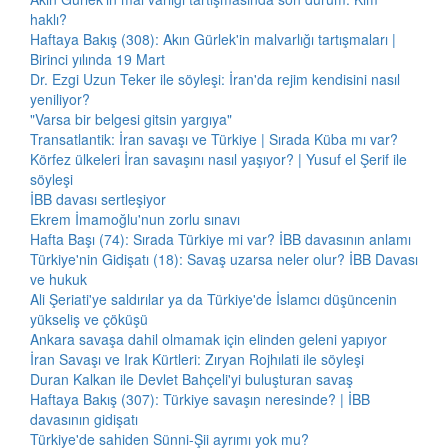
haklı?
Haftaya Bakış (308): Akın Gürlek'in malvarlığı tartışmaları |
Birinci yılında 19 Mart
Dr. Ezgi Uzun Teker ile söyleşi: İran'da rejim kendisini nasıl
yeniliyor?
"Varsa bir belgesi gitsin yargıya"
Transatlantik: İran savaşı ve Türkiye | Sırada Küba mı var?
Körfez ülkeleri İran savaşını nasıl yaşıyor? | Yusuf el Şerif ile
söyleşi
İBB davası sertleşiyor
Ekrem İmamoğlu'nun zorlu sınavı
Hafta Başı (74): Sırada Türkiye mi var? İBB davasının anlamı
Türkiye'nin Gidişatı (18): Savaş uzarsa neler olur? İBB Davası
ve hukuk
Ali Şeriati'ye saldırılar ya da Türkiye'de İslamcı düşüncenin
yükseliş ve çöküşü
Ankara savaşa dahil olmamak için elinden geleni yapıyor
İran Savaşı ve Irak Kürtleri: Zıryan Rojhılati ile söyleşi
Duran Kalkan ile Devlet Bahçeli'yi buluşturan savaş
Haftaya Bakış (307): Türkiye savaşın neresinde? | İBB
davasının gidişatı
Türkiye'de sahiden Sünni-Şii ayrımı yok mu?