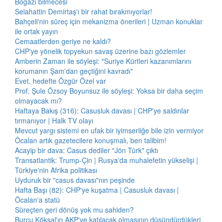
Boğazı bilmecesi
Selahattin Demirtaş'ı bir rahat bırakmıyorlar!
Bahçeli'nin süreç için mekanizma önerileri | Uzman konuklar
ile ortak yayın
Cemaatlerden geriye ne kaldı?
CHP'ye yönelik topyekun savaş üzerine bazı gözlemler
Amberin Zaman ile söyleşi: "Suriye Kürtleri kazanımlarını
korumanın Şam'dan geçtiğini kavradı"
Evet, hedefte Özgür Özel var
Prof. Şule Özsoy Boyunsuz ile söyleşi: Yoksa bir daha seçim
olmayacak mı?
Haftaya Bakış (316): Casusluk davası | CHP'ye saldırılar
tırmanıyor | Halk TV olayı
Mevcut yargı sistemi en ufak bir iyimserliğe bile izin vermiyor
Öcalan artık gazetecilere konuşmalı, ben talibim!
Acayip bir dava: Casus dediler "Jön Türk" çıktı
Transatlantik: Trump-Çin | Rusya'da muhalefetin yükselişi |
Türkiye'nin Afrika politikası
Uyduruk bir "casus davası"nın peşinde
Hafta Başı (82): CHP'ye kuşatma | Casusluk davası |
Öcalan'a statü
Süreçten geri dönüş yok mu sahiden?
Burcu Köksal'ın AKP'ye katılacak olmasının düşündürdükleri