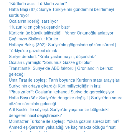
"Kürtlerin acısı, Türklerin zaferi"
Hafta Başı (67): Suriye Türkiye'nin gündemini belirlemeyi
sürdürüyor
Öcalan'ın liderliği sarsılıyor
"Hüzün ki en çok yakışandır bize"
Kürtlerin üç büyük talihsizliği | Yener Orkunoğlu anlatıyor
Çağımızın Sisifos’u: Kürtler
Haftaya Bakış (302): Suriye'nin gölgesinde çözüm süreci |
Türkiye'de gazeteci olmak
Suriye dersleri: "Krala yaslanmayın, düşersiniz"
Öcalan uyarmıştı: "Sonumuz Gazze gibi olur"
Transtlantik: Suriye'de ABD faktörü | Grönland'ın belirsiz
geleceği
Ümit Fırat ile söyleşi: Tarih boyunca Kürtlerin statü arayışları
Suriye'nin ortaya çıkardığı Kürt milliyetçiliğinin krizi
"Pirus zaferi": Öcalan'ın kehaneti Suriye de gerçekleşiyor
Hafta Başı (66): Suriye'de dengeler değişti | Suriye'den sonra
çözüm sürecinin geleceği
Arif Keskin ile söyleşi: Suriye'de yaşananlar bölgedeki
dengeleri nasıl değiştirecek?
Mümtaz'er Türköne ile söyleşi: Yoksa çözüm süreci bitti mi?
Ahmed eş-Şara'nın yakaladığı ve kaçırmakta olduğu fırsat