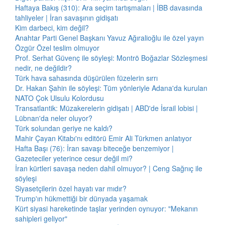
Haftaya Bakış (310): Ara seçim tartışmaları | İBB davasında
tahliyeler | İran savaşının gidişatı
Kim darbeci, kim değil?
Anahtar Parti Genel Başkanı Yavuz Ağıralioğlu ile özel yayın
Özgür Özel teslim olmuyor
Prof. Serhat Güvenç ile söyleşi: Montrö Boğazlar Sözleşmesi
nedir, ne değildir?
Türk hava sahasında düşürülen füzelerin sırrı
Dr. Hakan Şahin ile söyleşi: Tüm yönleriyle Adana'da kurulan
NATO Çok Ulsulu Kolordusu
Transatlantik: Müzakerelerin gidişatı | ABD'de İsrail lobisi |
Lübnan'da neler oluyor?
Türk solundan geriye ne kaldı?
Mahir Çayan Kitabı'nı editörü Emir Ali Türkmen anlatıyor
Hafta Başı (76): İran savaşı biteceğe benzemiyor |
Gazeteciler yeterince cesur değil mi?
İran kürtleri savaşa neden dahil olmuyor? | Ceng Sağnıç ile
söyleşi
Siyasetçilerin özel hayatı var mıdır?
Trump'ın hükmettiği bir dünyada yaşamak
Kürt siyasi hareketinde taşlar yerinden oynuyor: "Mekanın
sahipleri geliyor"