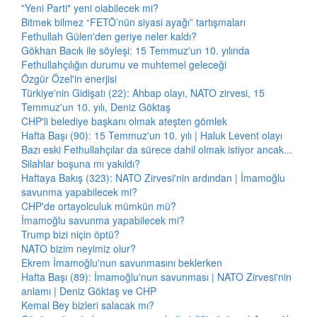
"Yeni Parti" yeni olabilecek mi?
Bitmek bilmez “FETÖ’nün siyasi ayağı” tartışmaları
Fethullah Gülen'den geriye neler kaldı?
Gökhan Bacık ile söyleşi: 15 Temmuz'un 10. yılında
Fethullahçılığın durumu ve muhtemel geleceği
Özgür Özel'in enerjisi
Türkiye'nin Gidişatı (22): Ahbap olayı, NATO zirvesi, 15
Temmuz'un 10. yılı, Deniz Göktaş
CHP'li belediye başkanı olmak ateşten gömlek
Hafta Başı (90): 15 Temmuz'un 10. yılı | Haluk Levent olayı
Bazı eski Fethullahçılar da sürece dahil olmak istiyor ancak...
Silahlar boşuna mı yakıldı?
Haftaya Bakış (323): NATO Zirvesi'nin ardından | İmamoğlu
savunma yapabilecek mi?
CHP'de ortayolculuk mümkün mü?
İmamoğlu savunma yapabilecek mi?
Trump bizi niçin öptü?
NATO bizim neyimiz olur?
Ekrem İmamoğlu'nun savunmasını beklerken
Hafta Başı (89): İmamoğlu'nun savunması | NATO Zirvesi'nin
anlamı | Deniz Göktaş ve CHP
Kemal Bey bizleri salacak mı?