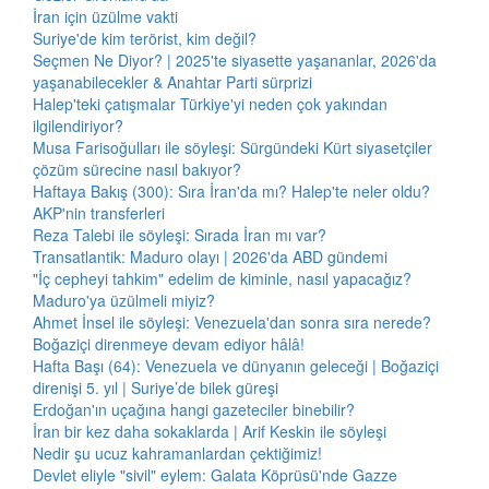
İran için üzülme vakti
Suriye'de kim terörist, kim değil?
Seçmen Ne Diyor? | 2025'te siyasette yaşananlar, 2026'da
yaşanabilecekler & Anahtar Parti sürprizi
Halep'teki çatışmalar Türkiye'yi neden çok yakından
ilgilendiriyor?
Musa Farisoğulları ile söyleşi: Sürgündeki Kürt siyasetçiler
çözüm sürecine nasıl bakıyor?
Haftaya Bakış (300): Sıra İran'da mı? Halep'te neler oldu?
AKP'nin transferleri
Reza Talebi ile söyleşi: Sırada İran mı var?
Transatlantik: Maduro olayı | 2026'da ABD gündemi
"İç cepheyi tahkim" edelim de kiminle, nasıl yapacağız?
Maduro'ya üzülmeli miyiz?
Ahmet İnsel ile söyleşi: Venezuela'dan sonra sıra nerede?
Boğaziçi direnmeye devam ediyor hâlâ!
Hafta Başı (64): Venezuela ve dünyanın geleceği | Boğaziçi
direnişi 5. yıl | Suriye’de bilek güreşi
Erdoğan'ın uçağına hangi gazeteciler binebilir?
İran bir kez daha sokaklarda | Arif Keskin ile söyleşi
Nedir şu ucuz kahramanlardan çektiğimiz!
Devlet eliyle "sivil" eylem: Galata Köprüsü'nde Gazze