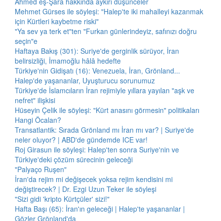
Ahmed eş-Şara hakkında aykırı düşünceler
Mehmet Gürses ile söyleşi: "Halep'te iki mahalleyi kazanmak
için Kürtleri kaybetme riski"
"Ya sev ya terk et"ten "Furkan günlerindeyiz, safınızı doğru
seçin"e
Haftaya Bakış (301): Suriye'de gerginlik sürüyor, İran
belirsizliği, İmamoğlu hâlâ hedefte
Türkiye'nin Gidişatı (16): Venezuela, İran, Grönland...
Halep'de yaşananlar, Uyuşturucu sorunumuz
Türkiye'de İslamcıların İran rejimiyle yıllara yayılan "aşk ve
nefret" ilişkisi
Hüseyin Çelik ile söyleşi: "Kürt anasını görmesin" politikaları
Hangi Öcalan?
Transatlantik: Sırada Grönland mı İran mı var? | Suriye'de
neler oluyor? | ABD'de gündemde ICE var!
Roj Girasun ile söyleşi: Halep'ten sonra Suriye'nin ve
Türkiye'deki çözüm sürecinin geleceği
"Palyaço Ruşen"
İran'da rejim mi değişecek yoksa rejim kendisini mi
değiştirecek? | Dr. Ezgi Uzun Teker ile söyleşi
"Sizi gidi 'kripto Kürtçüler' sizi!"
Hafta Başı (65): İran'ın geleceği | Halep'te yaşananlar |
Gözler Grönland'da