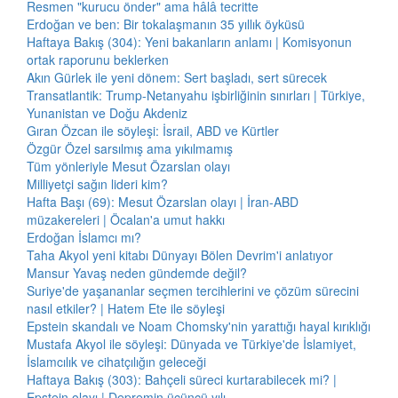
Resmen "kurucu önder" ama hâlâ tecritte
Erdoğan ve ben: Bir tokalaşmanın 35 yıllık öyküsü
Haftaya Bakış (304): Yeni bakanların anlamı | Komisyonun
ortak raporunu beklerken
Akın Gürlek ile yeni dönem: Sert başladı, sert sürecek
Transatlantik: Trump-Netanyahu işbirliğinin sınırları | Türkiye,
Yunanistan ve Doğu Akdeniz
Gıran Özcan ile söyleşi: İsrail, ABD ve Kürtler
Özgür Özel sarsılmış ama yıkılmamış
Tüm yönleriyle Mesut Özarslan olayı
Milliyetçi sağın lideri kim?
Hafta Başı (69): Mesut Özarslan olayı | İran-ABD
müzakereleri | Öcalan'a umut hakkı
Erdoğan İslamcı mı?
Taha Akyol yeni kitabı Dünyayı Bölen Devrim'i anlatıyor
Mansur Yavaş neden gündemde değil?
Suriye'de yaşananlar seçmen tercihlerini ve çözüm sürecini
nasıl etkiler? | Hatem Ete ile söyleşi
Epstein skandalı ve Noam Chomsky'nin yarattığı hayal kırıklığı
Mustafa Akyol ile söyleşi: Dünyada ve Türkiye'de İslamiyet,
İslamcılık ve cihatçılığın geleceği
Haftaya Bakış (303): Bahçeli süreci kurtarabilecek mi? |
Epstein olayı | Depremin üçüncü yılı