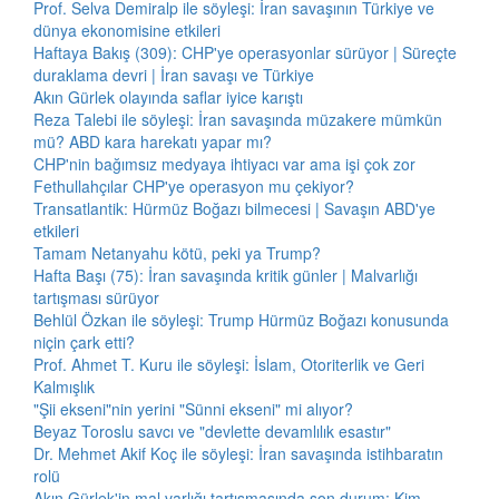
Prof. Selva Demiralp ile söyleşi: İran savaşının Türkiye ve
dünya ekonomisine etkileri
Haftaya Bakış (309): CHP'ye operasyonlar sürüyor | Süreçte
duraklama devri | İran savaşı ve Türkiye
Akın Gürlek olayında saflar iyice karıştı
Reza Talebi ile söyleşi: İran savaşında müzakere mümkün
mü? ABD kara harekatı yapar mı?
CHP'nin bağımsız medyaya ihtiyacı var ama işi çok zor
Fethullahçılar CHP'ye operasyon mu çekiyor?
Transatlantik: Hürmüz Boğazı bilmecesi | Savaşın ABD'ye
etkileri
Tamam Netanyahu kötü, peki ya Trump?
Hafta Başı (75): İran savaşında kritik günler | Malvarlığı
tartışması sürüyor
Behlül Özkan ile söyleşi: Trump Hürmüz Boğazı konusunda
niçin çark etti?
Prof. Ahmet T. Kuru ile söyleşi: İslam, Otoriterlik ve Geri
Kalmışlık
"Şii ekseni"nin yerini "Sünni ekseni" mi alıyor?
Beyaz Toroslu savcı ve "devlette devamlılık esastır"
Dr. Mehmet Akif Koç ile söyleşi: İran savaşında istihbaratın
rolü
Akın Gürlek'in mal varlığı tartışmasında son durum: Kim