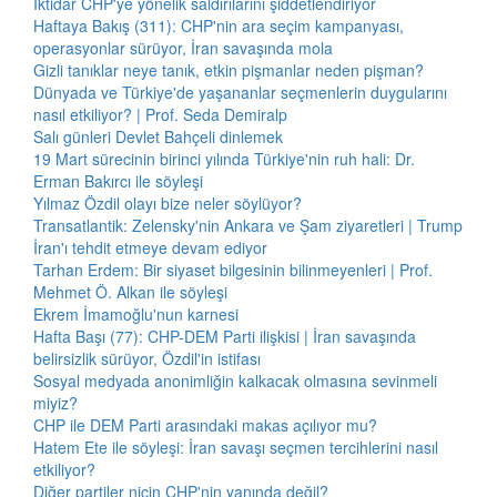
İktidar CHP'ye yönelik saldırılarını şiddetlendiriyor
Haftaya Bakış (311): CHP'nin ara seçim kampanyası,
operasyonlar sürüyor, İran savaşında mola
Gizli tanıklar neye tanık, etkin pişmanlar neden pişman?
Dünyada ve Türkiye'de yaşananlar seçmenlerin duygularını
nasıl etkiliyor? | Prof. Seda Demiralp
Salı günleri Devlet Bahçeli dinlemek
19 Mart sürecinin birinci yılında Türkiye'nin ruh hali: Dr.
Erman Bakırcı ile söyleşi
Yılmaz Özdil olayı bize neler söylüyor?
Transatlantik: Zelensky'nin Ankara ve Şam ziyaretleri | Trump
İran'ı tehdit etmeye devam ediyor
Tarhan Erdem: Bir siyaset bilgesinin bilinmeyenleri | Prof.
Mehmet Ö. Alkan ile söyleşi
Ekrem İmamoğlu'nun karnesi
Hafta Başı (77): CHP-DEM Parti ilişkisi | İran savaşında
belirsizlik sürüyor, Özdil'in istifası
Sosyal medyada anonimliğin kalkacak olmasına sevinmeli
miyiz?
CHP ile DEM Parti arasındaki makas açılıyor mu?
Hatem Ete ile söyleşi: İran savaşı seçmen tercihlerini nasıl
etkiliyor?
Diğer partiler niçin CHP'nin yanında değil?