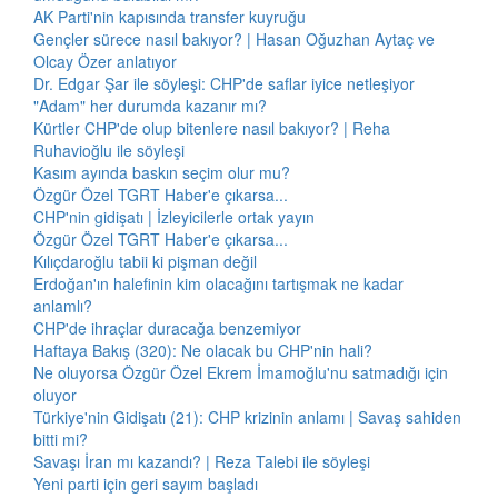
AK Parti'nin kapısında transfer kuyruğu
Gençler sürece nasıl bakıyor? | Hasan Oğuzhan Aytaç ve
Olcay Özer anlatıyor
Dr. Edgar Şar ile söyleşi: CHP'de saflar iyice netleşiyor
"Adam" her durumda kazanır mı?
Kürtler CHP'de olup bitenlere nasıl bakıyor? | Reha
Ruhavioğlu ile söyleşi
Kasım ayında baskın seçim olur mu?
Özgür Özel TGRT Haber'e çıkarsa...
CHP'nin gidişatı | İzleyicilerle ortak yayın
Özgür Özel TGRT Haber'e çıkarsa...
Kılıçdaroğlu tabii ki pişman değil
Erdoğan'ın halefinin kim olacağını tartışmak ne kadar
anlamlı?
CHP'de ihraçlar duracağa benzemiyor
Haftaya Bakış (320): Ne olacak bu CHP'nin hali?
Ne oluyorsa Özgür Özel Ekrem İmamoğlu'nu satmadığı için
oluyor
Türkiye'nin Gidişatı (21): CHP krizinin anlamı | Savaş sahiden
bitti mi?
Savaşı İran mı kazandı? | Reza Talebi ile söyleşi
Yeni parti için geri sayım başladı