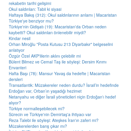
rekabetin tarihi gelişimi
Okul saldırıları: Tabii ki siyasi
Haftaya Bakış (312): Okul saldırılarının anlamı | Macaristan
Türkiye'ye benziyor mu?
Türkiye'nin Gidişatı (19): Macaristan'da Orban neden
kaybetti? Okul saldırıları önlenebilir miydi?
Kindar nesil
Orhan Miroğlu "Posta Kutusu 213 Diyarbakır" belgeselini
anlatıyor
Özgür Özel AKP'lilerin aklını çelebilir mi
Bülent Bilmez ve Cemal Taş ile söyleşi: Dersim Kırımı
Envanteri
Hafta Başı (78): Mansur Yavaş da hedefte | Macaristan
dersleri
Transatlantik: Müzakereler neden durdu? İsrail’in hedefinde
Erdoğan var, Orban’ın yaşadığı hezimet
Netanyahu ve diğer İsrail yöneticileri niçin Erdoğan'ı hedef
alıyor?
Türkiye normalleşebilecek mi?
Sürecin ve Türkiye'nin Demirtaş'a ihtiyacı var
Reza Talebi ile söyleşi: Ateşkes İran'ın zaferi mi?
Müzakerelerden barış çıkar mı?