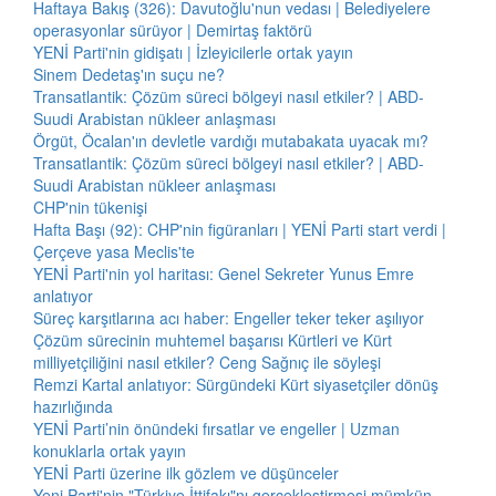
Haftaya Bakış (326): Davutoğlu'nun vedası | Belediyelere
operasyonlar sürüyor | Demirtaş faktörü
YENİ Parti'nin gidişatı | İzleyicilerle ortak yayın
Sinem Dedetaş'ın suçu ne?
Transatlantik: Çözüm süreci bölgeyi nasıl etkiler? | ABD-
Suudi Arabistan nükleer anlaşması
Örgüt, Öcalan'ın devletle vardığı mutabakata uyacak mı?
Transatlantik: Çözüm süreci bölgeyi nasıl etkiler? | ABD-
Suudi Arabistan nükleer anlaşması
CHP'nin tükenişi
Hafta Başı (92): CHP'nin figüranları | YENİ Parti start verdi |
Çerçeve yasa Meclis'te
YENİ Parti'nin yol haritası: Genel Sekreter Yunus Emre
anlatıyor
Süreç karşıtlarına acı haber: Engeller teker teker aşılıyor
Çözüm sürecinin muhtemel başarısı Kürtleri ve Kürt
milliyetçiliğini nasıl etkiler? Ceng Sağnıç ile söyleşi
Remzi Kartal anlatıyor: Sürgündeki Kürt siyasetçiler dönüş
hazırlığında
YENİ Parti’nin önündeki fırsatlar ve engeller | Uzman
konuklarla ortak yayın
YENİ Parti üzerine ilk gözlem ve düşünceler
Yeni Parti'nin "Türkiye İttifakı"nı gerçekleştirmesi mümkün