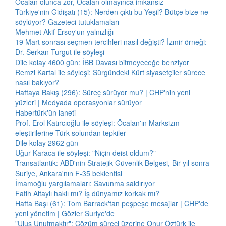
Öcalan olunca zor, Öcalan olmayınca imkansız
Türkiye'nin Gidişatı (15): Nerden çıktı bu Yeşil? Bütçe bize ne
söylüyor? Gazeteci tutuklamaları
Mehmet Akif Ersoy'un yalnızlığı
19 Mart sonrası seçmen tercihleri nasıl değişti? İzmir örneği:
Dr. Serkan Turgut ile söyleşi
Dile kolay 4600 gün: İBB Davası bitmeyeceğe benziyor
Remzi Kartal ile söyleşi: Sürgündeki Kürt siyasetçiler sürece
nasıl bakıyor?
Haftaya Bakış (296): Süreç sürüyor mu? | CHP'nin yeni
yüzleri | Medyada operasyonlar sürüyor
Habertürk'ün laneti
Prof. Erol Katırcıoğlu ile söyleşi: Öcalan'ın Marksizm
eleştirilerine Türk solundan tepkiler
Dile kolay 2962 gün
Uğur Karaca ile söyleşi: "Niçin deist oldum?"
Transatlantik: ABD'nin Stratejik Güvenlik Belgesi, Bir yıl sonra
Suriye, Ankara'nın F-35 beklentisi
İmamoğlu yargılamaları: Savunma saldırıyor
Fatih Altaylı haklı mı? İş dünyamız korkak mı?
Hafta Başı (61): Tom Barrack'tan peşpeşe mesajlar | CHP'de
yeni yönetim | Gözler Suriye'de
"Ulus Unutmaktır": Çözüm süreci üzerine Onur Öztürk ile