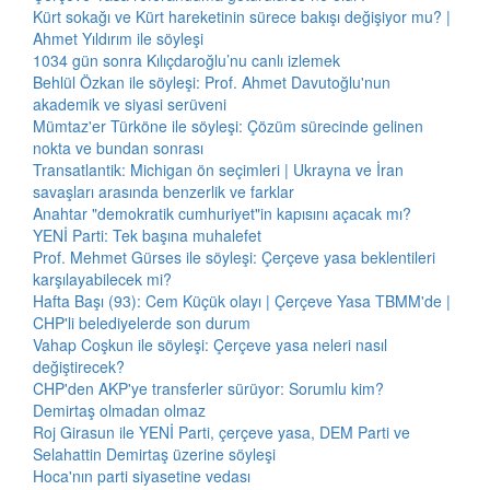
Kürt sokağı ve Kürt hareketinin sürece bakışı değişiyor mu? |
Ahmet Yıldırım ile söyleşi
1034 gün sonra Kılıçdaroğlu’nu canlı izlemek
Behlül Özkan ile söyleşi: Prof. Ahmet Davutoğlu'nun
akademik ve siyasi serüveni
Mümtaz'er Türköne ile söyleşi: Çözüm sürecinde gelinen
nokta ve bundan sonrası
Transatlantik: Michigan ön seçimleri | Ukrayna ve İran
savaşları arasında benzerlik ve farklar
Anahtar "demokratik cumhuriyet"in kapısını açacak mı?
YENİ Parti: Tek başına muhalefet
Prof. Mehmet Gürses ile söyleşi: Çerçeve yasa beklentileri
karşılayabilecek mi?
Hafta Başı (93): Cem Küçük olayı | Çerçeve Yasa TBMM'de |
CHP'li belediyelerde son durum
Vahap Coşkun ile söyleşi: Çerçeve yasa neleri nasıl
değiştirecek?
CHP'den AKP'ye transferler sürüyor: Sorumlu kim?
Demirtaş olmadan olmaz
Roj Girasun ile YENİ Parti, çerçeve yasa, DEM Parti ve
Selahattin Demirtaş üzerine söyleşi
Hoca'nın parti siyasetine vedası