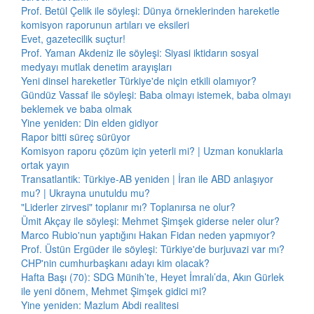
Prof. Betül Çelik ile söyleşi: Dünya örneklerinden hareketle
komisyon raporunun artıları ve eksileri
Evet, gazetecilik suçtur!
Prof. Yaman Akdeniz ile söyleşi: Siyasi iktidarın sosyal
medyayı mutlak denetim arayışları
Yeni dinsel hareketler Türkiye'de niçin etkili olamıyor?
Gündüz Vassaf ile söyleşi: Baba olmayı istemek, baba olmayı
beklemek ve baba olmak
Yine yeniden: Din elden gidiyor
Rapor bitti süreç sürüyor
Komisyon raporu çözüm için yeterli mi? | Uzman konuklarla
ortak yayın
Transatlantik: Türkiye-AB yeniden | İran ile ABD anlaşıyor
mu? | Ukrayna unutuldu mu?
"Liderler zirvesi" toplanır mı? Toplanırsa ne olur?
Ümit Akçay ile söyleşi: Mehmet Şimşek giderse neler olur?
Marco Rubio'nun yaptığını Hakan Fidan neden yapmıyor?
Prof. Üstün Ergüder ile söyleşi: Türkiye'de burjuvazi var mı?
CHP'nin cumhurbaşkanı adayı kim olacak?
Hafta Başı (70): SDG Münih’te, Heyet İmralı’da, Akın Gürlek
ile yeni dönem, Mehmet Şimşek gidici mi?
Yine yeniden: Mazlum Abdi realitesi