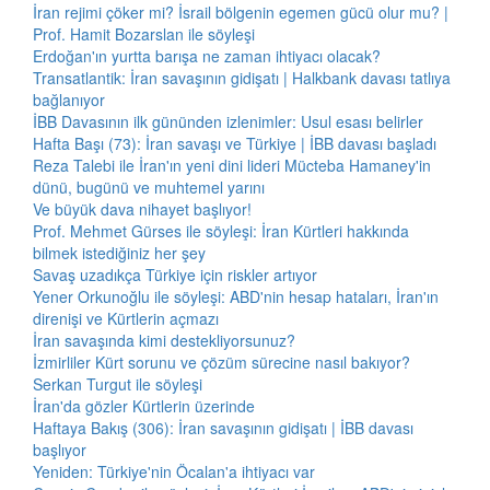
İran rejimi çöker mi? İsrail bölgenin egemen gücü olur mu? |
Prof. Hamit Bozarslan ile söyleşi
Erdoğan'ın yurtta barışa ne zaman ihtiyacı olacak?
Transatlantik: İran savaşının gidişatı | Halkbank davası tatlıya
bağlanıyor
İBB Davasının ilk gününden izlenimler: Usul esası belirler
Hafta Başı (73): İran savaşı ve Türkiye | İBB davası başladı
Reza Talebi ile İran'ın yeni dini lideri Mücteba Hamaney'in
dünü, bugünü ve muhtemel yarını
Ve büyük dava nihayet başlıyor!
Prof. Mehmet Gürses ile söyleşi: İran Kürtleri hakkında
bilmek istediğiniz her şey
Savaş uzadıkça Türkiye için riskler artıyor
Yener Orkunoğlu ile söyleşi: ABD'nin hesap hataları, İran'ın
direnişi ve Kürtlerin açmazı
İran savaşında kimi destekliyorsunuz?
İzmirliler Kürt sorunu ve çözüm sürecine nasıl bakıyor?
Serkan Turgut ile söyleşi
İran'da gözler Kürtlerin üzerinde
Haftaya Bakış (306): İran savaşının gidişatı | İBB davası
başlıyor
Yeniden: Türkiye'nin Öcalan'a ihtiyacı var