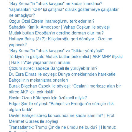
"Bay Kemal"in "ahlak kavgası" ne kadar inandırıcı?
Yaşananları "CHP içi çatışma" olarak göstermeye çalışanlar
ne amaçlıyor?
Özgür Özel Ekrem İmamoğlu'nu terk eder mi?
Sahadaki Kimlik: Amedspor | Vahap Coşkun ile söyleşi
Mutlak butlan Erdoğan'ın derdine derman olur mu?
Haftaya Bakış (317): Kılıçdaroğlu geri dönüyor | Özel ne
yapacak?
"Bay Kemal"in "ahlak kavgası" ve "iktidar yürüyüşü"
Türkiye'nin gidişatı: Mutlak butlan beklentisi | AKP-MHP ilişkisi
| Halk TV'de yaşananların anlamı
Çözüm süreci sadece Bahçeli ile yürüyebilir mi?
Dr. Esra Elmas ile söyleşi: Dünya örneklerinden hareketle
Bahçeli'nin mekanizma önerileri
Burak Bilgehan Özpek ile söyleşi: "Öcalan’ı merkeze alan bir
süreç AKP için çok riskli"
Rasim Ozan Kütahyalı için üzülmeli miyiz?
Edgar Şar ile söyleşi: "Bahçeli ve Erdoğan'ın süreçte risk
algıları farklı"
Devlet Bahçeli süreç konusunda ne kadar samimi? | Prof.
Mehmet Gürses ile söyleşi
Transatlantik: Trump Çin'de ne umdu ne buldu? | Hürmüz