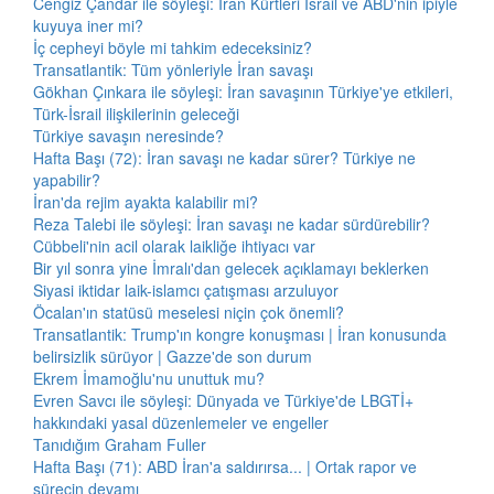
Cengiz Çandar ile söyleşi: İran Kürtleri İsrail ve ABD'nin ipiyle
kuyuya iner mi?
İç cepheyi böyle mi tahkim edeceksiniz?
Transatlantik: Tüm yönleriyle İran savaşı
Gökhan Çınkara ile söyleşi: İran savaşının Türkiye'ye etkileri,
Türk-İsrail ilişkilerinin geleceği
Türkiye savaşın neresinde?
Hafta Başı (72): İran savaşı ne kadar sürer? Türkiye ne
yapabilir?
İran'da rejim ayakta kalabilir mi?
Reza Talebi ile söyleşi: İran savaşı ne kadar sürdürebilir?
Cübbeli'nin acil olarak laikliğe ihtiyacı var
Bir yıl sonra yine İmralı'dan gelecek açıklamayı beklerken
Siyasi iktidar laik-islamcı çatışması arzuluyor
Öcalan'ın statüsü meselesi niçin çok önemli?
Transatlantik: Trump'ın kongre konuşması | İran konusunda
belirsizlik sürüyor | Gazze'de son durum
Ekrem İmamoğlu'nu unuttuk mu?
Evren Savcı ile söyleşi: Dünyada ve Türkiye'de LBGTİ+
hakkındaki yasal düzenlemeler ve engeller
Tanıdığım Graham Fuller
Hafta Başı (71): ABD İran'a saldırırsa... | Ortak rapor ve
sürecin devamı