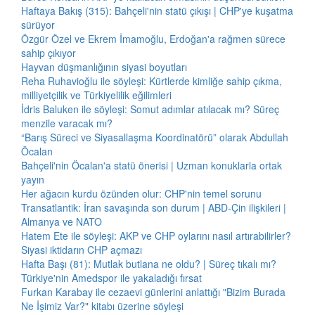
Haftaya Bakış (315): Bahçeli'nin statü çıkışı | CHP'ye kuşatma
sürüyor
Özgür Özel ve Ekrem İmamoğlu, Erdoğan'a rağmen sürece
sahip çıkıyor
Hayvan düşmanlığının siyasi boyutları
Reha Ruhavioğlu ile söyleşi: Kürtlerde kimliğe sahip çıkma,
milliyetçilik ve Türkiyelilik eğilimleri
İdris Baluken ile söyleşi: Somut adımlar atılacak mı? Süreç
menzile varacak mı?
“Barış Süreci ve Siyasallaşma Koordinatörü” olarak Abdullah
Öcalan
Bahçeli'nin Öcalan'a statü önerisi | Uzman konuklarla ortak
yayın
Her ağacın kurdu özünden olur: CHP'nin temel sorunu
Transatlantik: İran savaşında son durum | ABD-Çin ilişkileri |
Almanya ve NATO
Hatem Ete ile söyleşi: AKP ve CHP oylarını nasıl artırabilirler?
Siyasi iktidarın CHP açmazı
Hafta Başı (81): Mutlak butlana ne oldu? | Süreç tıkalı mı?
Türkiye'nin Amedspor ile yakaladığı fırsat
Furkan Karabay ile cezaevi günlerini anlattığı "Bizim Burada
Ne İşimiz Var?" kitabı üzerine söyleşi