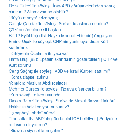
Reza Talebi ile söyleşi: İran-ABD görüşmelerinden sonuç
alınır mı? Alınmazsa ne olabilir?
"Büyük medya" krizdeymiş!
Cengiz Çandar ile söyleşi: Suriye'de aslında ne oldu?
Çözüm sürecinde sil baştan
Bir 12 Eylül trajedisi: Hayko Manuel Eldemir (Yergetyan)
Emine Uçak ile söyleşi: CHP'nin yankı uyandıran Kürt
konferansı
Türkiye'nin Öcalan'a ihtiyacı var
Hafta Başı (68): Epstein skandalının gösterdikleri | CHP ve
Kürt sorunu
Ceng Sağnıç ile söyleşi: ABD ve İsrail Kürtleri sattı mı?
"Kent uzlaşısı" zulmü
Yeniden: Mazlum Abdi realitesi
Mehmet Gürses ile söyleşi: Rojava efsanesi bitti mi?
“Kürt sokağı” diken üstünde
Rasan Remzi ile söyleşi: Suriye'de Mesut Barzani faktörü
Hakkınızı helal ediyor musunuz?
"İç cepheyi tahrip" süreci
Transatlantik: ABD’nin gündemini ICE belirliyor | Suriye’de
anlaşma oluyor mu?
"Biraz da siyaset konuşalım!"