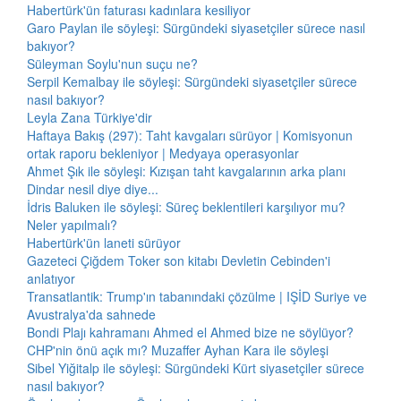
Habertürk'ün faturası kadınlara kesiliyor
Garo Paylan ile söyleşi: Sürgündeki siyasetçiler sürece nasıl
bakıyor?
Süleyman Soylu'nun suçu ne?
Serpil Kemalbay ile söyleşi: Sürgündeki siyasetçiler sürece
nasıl bakıyor?
Leyla Zana Türkiye'dir
Haftaya Bakış (297): Taht kavgaları sürüyor | Komisyonun
ortak raporu bekleniyor | Medyaya operasyonlar
Ahmet Şık ile söyleşi: Kızışan taht kavgalarının arka planı
Dindar nesil diye diye...
İdris Baluken ile söyleşi: Süreç beklentileri karşılıyor mu?
Neler yapılmalı?
Habertürk'ün laneti sürüyor
Gazeteci Çiğdem Toker son kitabı Devletin Cebinden'i
anlatıyor
Transatlantik: Trump'ın tabanındaki çözülme | IŞİD Suriye ve
Avustralya'da sahnede
Bondi Plajı kahramanı Ahmed el Ahmed bize ne söylüyor?
CHP'nin önü açık mı? Muzaffer Ayhan Kara ile söyleşi
Sibel Yiğitalp ile söyleşi: Sürgündeki Kürt siyasetçiler sürece
nasıl bakıyor?