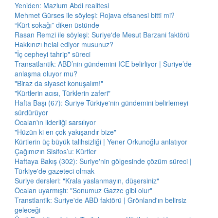
Yeniden: Mazlum Abdi realitesi
Mehmet Gürses ile söyleşi: Rojava efsanesi bitti mi?
“Kürt sokağı” diken üstünde
Rasan Remzi ile söyleşi: Suriye'de Mesut Barzani faktörü
Hakkınızı helal ediyor musunuz?
"İç cepheyi tahrip" süreci
Transatlantik: ABD’nin gündemini ICE belirliyor | Suriye’de
anlaşma oluyor mu?
"Biraz da siyaset konuşalım!"
"Kürtlerin acısı, Türklerin zaferi"
Hafta Başı (67): Suriye Türkiye'nin gündemini belirlemeyi
sürdürüyor
Öcalan'ın liderliği sarsılıyor
"Hüzün ki en çok yakışandır bize"
Kürtlerin üç büyük talihsizliği | Yener Orkunoğlu anlatıyor
Çağımızın Sisifos’u: Kürtler
Haftaya Bakış (302): Suriye'nin gölgesinde çözüm süreci |
Türkiye'de gazeteci olmak
Suriye dersleri: "Krala yaslanmayın, düşersiniz"
Öcalan uyarmıştı: "Sonumuz Gazze gibi olur"
Transtlantik: Suriye'de ABD faktörü | Grönland'ın belirsiz
geleceği