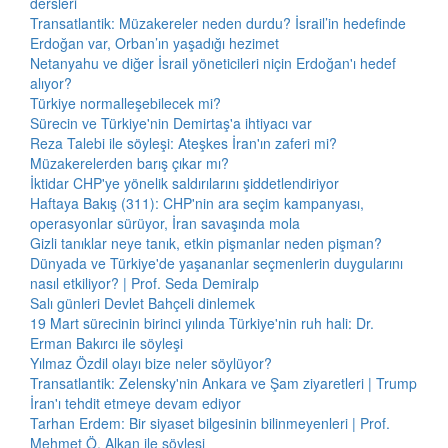
dersleri
Transatlantik: Müzakereler neden durdu? İsrail’in hedefinde
Erdoğan var, Orban’ın yaşadığı hezimet
Netanyahu ve diğer İsrail yöneticileri niçin Erdoğan'ı hedef
alıyor?
Türkiye normalleşebilecek mi?
Sürecin ve Türkiye'nin Demirtaş'a ihtiyacı var
Reza Talebi ile söyleşi: Ateşkes İran'ın zaferi mi?
Müzakerelerden barış çıkar mı?
İktidar CHP'ye yönelik saldırılarını şiddetlendiriyor
Haftaya Bakış (311): CHP'nin ara seçim kampanyası,
operasyonlar sürüyor, İran savaşında mola
Gizli tanıklar neye tanık, etkin pişmanlar neden pişman?
Dünyada ve Türkiye'de yaşananlar seçmenlerin duygularını
nasıl etkiliyor? | Prof. Seda Demiralp
Salı günleri Devlet Bahçeli dinlemek
19 Mart sürecinin birinci yılında Türkiye'nin ruh hali: Dr.
Erman Bakırcı ile söyleşi
Yılmaz Özdil olayı bize neler söylüyor?
Transatlantik: Zelensky'nin Ankara ve Şam ziyaretleri | Trump
İran'ı tehdit etmeye devam ediyor
Tarhan Erdem: Bir siyaset bilgesinin bilinmeyenleri | Prof.
Mehmet Ö. Alkan ile söyleşi