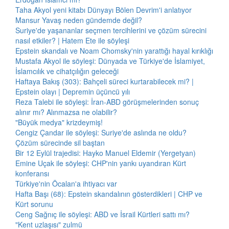
Taha Akyol yeni kitabı Dünyayı Bölen Devrim'i anlatıyor
Mansur Yavaş neden gündemde değil?
Suriye'de yaşananlar seçmen tercihlerini ve çözüm sürecini
nasıl etkiler? | Hatem Ete ile söyleşi
Epstein skandalı ve Noam Chomsky'nin yarattığı hayal kırıklığı
Mustafa Akyol ile söyleşi: Dünyada ve Türkiye'de İslamiyet,
İslamcılık ve cihatçılığın geleceği
Haftaya Bakış (303): Bahçeli süreci kurtarabilecek mi? |
Epstein olayı | Depremin üçüncü yılı
Reza Talebi ile söyleşi: İran-ABD görüşmelerinden sonuç
alınır mı? Alınmazsa ne olabilir?
"Büyük medya" krizdeymiş!
Cengiz Çandar ile söyleşi: Suriye'de aslında ne oldu?
Çözüm sürecinde sil baştan
Bir 12 Eylül trajedisi: Hayko Manuel Eldemir (Yergetyan)
Emine Uçak ile söyleşi: CHP'nin yankı uyandıran Kürt
konferansı
Türkiye'nin Öcalan'a ihtiyacı var
Hafta Başı (68): Epstein skandalının gösterdikleri | CHP ve
Kürt sorunu
Ceng Sağnıç ile söyleşi: ABD ve İsrail Kürtleri sattı mı?
"Kent uzlaşısı" zulmü