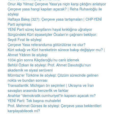
Onur Alp Yılmaz Çerçeve Yasa'ya niçin karşı çıktığını anlatıyor
Çerçeve yasa hangi kapıları açacak? | Reha Ruhavioğlu ile
söyleşi
Haftaya Bakış (327): Çerçeve yasa tartışmaları | CHP-YENİ
Parti ayrışması
YENİ Parti süreç karşıtlarını hayal kırıklığına uğratıyor
Sürgündeki Kürt siyasetçiler Öcalan'ın çağrısını bekliyor:
Seydi Fırat ile söyleşi
Çerçeve Yasa referanduma götürülürse ne olur?
Kürt sokağı ve Kürt hareketinin sürece bakışı değişiyor mu? |
Ahmet Yıldırım ile söyleşi
1034 gün sonra Kılıçdaroğlu’nu canlı izlemek
Behlül Özkan ile söyleşi: Prof. Ahmet Davutoğlu'nun
akademik ve siyasi serüveni
Mümtaz'er Türköne ile söyleşi: Çözüm sürecinde gelinen
nokta ve bundan sonrası
Transatlantik: Michigan ön seçimleri | Ukrayna ve İran
savaşları arasında benzerlik ve farklar
Anahtar "demokratik cumhuriyet"in kapısını açacak mı?
YENİ Parti: Tek başına muhalefet
Prof. Mehmet Gürses ile söyleşi: Çerçeve yasa beklentileri
karşılayabilecek mi?