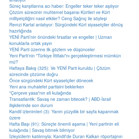
Süreç karşıtlarına acı haber: Engeller teker teker aşılıyor
Çözüm sürecinin muhtemel başarısı Kürtleri ve Kürt
milliyetçiliğini nasıl etkiler? Ceng Sağnıç ile söyleşi
Remzi Kartal anlatıyor: Sürgündeki Kürt siyasetçiler dönüş
hazırlığında
YENİ Parti’nin önündeki fırsatlar ve engeller | Uzman
konuklarla ortak yayın
YENİ Parti üzerine ilk gözlem ve düşünceler
Yeni Parti'nin "Türkiye İttifakı"nı gerçekleştirmesi mümkün
mü?
Haftaya Bakış (325): Ve YENİ Parti kuruldu | Çözüm
sürecinde çözüme doğru
Önce sürgündeki Kürt siyasetçiler dönecek
Yeni ana muhalefet partisini beklerken
"Çerçeve yasa"nın eli kulağında
Transatlantik: Savaş ne zaman bitecek? | ABD-İsrail
ilişkilerinde son durum
Kandil izlenimleri (3): Yarım yüzyıllık bir sayfa kapanmak
üzere
Hafta Başı (91): Süreçte önemli aşama | Yeni partinin eli
kulağında | Savaş bitmek bilmiyor
İzleyicilerin katılımıyla: Kandil'de Duran Kalkan röportajının