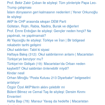
Prof. Bekir Zakir Çoban ile söyleşi: Tüm yönleriyle Papa Leo-
Trump çatışması
İslam dünyasının geri kalmasının nedenleri | Yener Orkunoğlu
ile söyleşi
AKP ile CHP arasında sıkışan DEM Parti
Gülistan, Rojin, Rabia, Nadira, Burak ve diğerleri
Prof. Emre Erdoğan ile söyleşi: Gençler neden hınçlı? Ne
yapılmalı, ne yapılmamalı?
Ali Yaycıoğlu ile söyleşi: Türkiye ve İran | Bir bölgesel
rekabetin tarihi gelişimi
Okul saldırıları: Tabii ki siyasi
Haftaya Bakış (312): Okul saldırılarının anlamı | Macaristan
Türkiye'ye benziyor mu?
Türkiye'nin Gidişatı (19): Macaristan'da Orban neden
kaybetti? Okul saldırıları önlenebilir miydi?
Kindar nesil
Orhan Miroğlu "Posta Kutusu 213 Diyarbakır" belgeselini
anlatıyor
Özgür Özel AKP'lilerin aklını çelebilir mi
Bülent Bilmez ve Cemal Taş ile söyleşi: Dersim Kırımı
Envanteri
Hafta Başı (78): Mansur Yavaş da hedefte | Macaristan