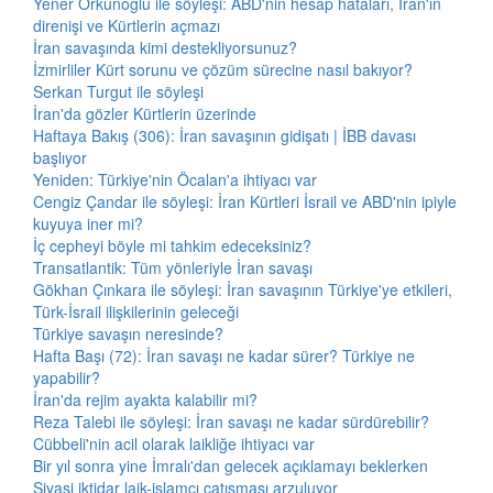
Yener Orkunoğlu ile söyleşi: ABD'nin hesap hataları, İran'ın
direnişi ve Kürtlerin açmazı
İran savaşında kimi destekliyorsunuz?
İzmirliler Kürt sorunu ve çözüm sürecine nasıl bakıyor?
Serkan Turgut ile söyleşi
İran'da gözler Kürtlerin üzerinde
Haftaya Bakış (306): İran savaşının gidişatı | İBB davası
başlıyor
Yeniden: Türkiye'nin Öcalan'a ihtiyacı var
Cengiz Çandar ile söyleşi: İran Kürtleri İsrail ve ABD'nin ipiyle
kuyuya iner mi?
İç cepheyi böyle mi tahkim edeceksiniz?
Transatlantik: Tüm yönleriyle İran savaşı
Gökhan Çınkara ile söyleşi: İran savaşının Türkiye'ye etkileri,
Türk-İsrail ilişkilerinin geleceği
Türkiye savaşın neresinde?
Hafta Başı (72): İran savaşı ne kadar sürer? Türkiye ne
yapabilir?
İran'da rejim ayakta kalabilir mi?
Reza Talebi ile söyleşi: İran savaşı ne kadar sürdürebilir?
Cübbeli'nin acil olarak laikliğe ihtiyacı var
Bir yıl sonra yine İmralı'dan gelecek açıklamayı beklerken
Siyasi iktidar laik-islamcı çatışması arzuluyor