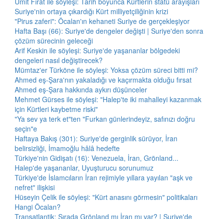
Ümit Fırat ile söyleşi: Tarih boyunca Kürtlerin statü arayışları
Suriye'nin ortaya çıkardığı Kürt milliyetçiliğinin krizi
"Pirus zaferi": Öcalan'ın kehaneti Suriye de gerçekleşiyor
Hafta Başı (66): Suriye'de dengeler değişti | Suriye'den sonra
çözüm sürecinin geleceği
Arif Keskin ile söyleşi: Suriye'de yaşananlar bölgedeki
dengeleri nasıl değiştirecek?
Mümtaz'er Türköne ile söyleşi: Yoksa çözüm süreci bitti mi?
Ahmed eş-Şara'nın yakaladığı ve kaçırmakta olduğu fırsat
Ahmed eş-Şara hakkında aykırı düşünceler
Mehmet Gürses ile söyleşi: "Halep'te iki mahalleyi kazanmak
için Kürtleri kaybetme riski"
"Ya sev ya terk et"ten "Furkan günlerindeyiz, safınızı doğru
seçin"e
Haftaya Bakış (301): Suriye'de gerginlik sürüyor, İran
belirsizliği, İmamoğlu hâlâ hedefte
Türkiye'nin Gidişatı (16): Venezuela, İran, Grönland...
Halep'de yaşananlar, Uyuşturucu sorunumuz
Türkiye'de İslamcıların İran rejimiyle yıllara yayılan "aşk ve
nefret" ilişkisi
Hüseyin Çelik ile söyleşi: "Kürt anasını görmesin" politikaları
Hangi Öcalan?
Transatlantik: Sırada Grönland mı İran mı var? | Suriye'de