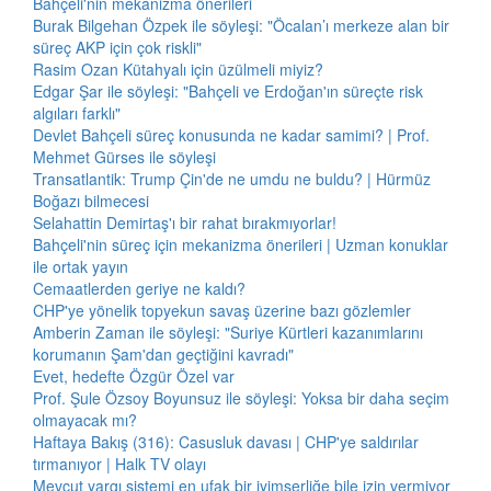
Bahçeli'nin mekanizma önerileri
Burak Bilgehan Özpek ile söyleşi: "Öcalan’ı merkeze alan bir
süreç AKP için çok riskli"
Rasim Ozan Kütahyalı için üzülmeli miyiz?
Edgar Şar ile söyleşi: "Bahçeli ve Erdoğan'ın süreçte risk
algıları farklı"
Devlet Bahçeli süreç konusunda ne kadar samimi? | Prof.
Mehmet Gürses ile söyleşi
Transatlantik: Trump Çin'de ne umdu ne buldu? | Hürmüz
Boğazı bilmecesi
Selahattin Demirtaş'ı bir rahat bırakmıyorlar!
Bahçeli'nin süreç için mekanizma önerileri | Uzman konuklar
ile ortak yayın
Cemaatlerden geriye ne kaldı?
CHP'ye yönelik topyekun savaş üzerine bazı gözlemler
Amberin Zaman ile söyleşi: "Suriye Kürtleri kazanımlarını
korumanın Şam'dan geçtiğini kavradı"
Evet, hedefte Özgür Özel var
Prof. Şule Özsoy Boyunsuz ile söyleşi: Yoksa bir daha seçim
olmayacak mı?
Haftaya Bakış (316): Casusluk davası | CHP'ye saldırılar
tırmanıyor | Halk TV olayı
Mevcut yargı sistemi en ufak bir iyimserliğe bile izin vermiyor