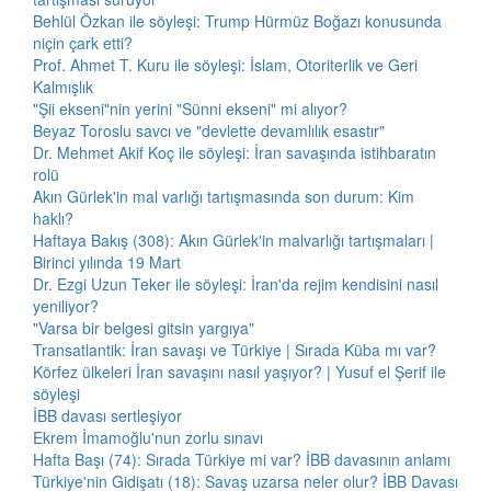
Behlül Özkan ile söyleşi: Trump Hürmüz Boğazı konusunda
niçin çark etti?
Prof. Ahmet T. Kuru ile söyleşi: İslam, Otoriterlik ve Geri
Kalmışlık
"Şii ekseni"nin yerini "Sünni ekseni" mi alıyor?
Beyaz Toroslu savcı ve "devlette devamlılık esastır"
Dr. Mehmet Akif Koç ile söyleşi: İran savaşında istihbaratın
rolü
Akın Gürlek'in mal varlığı tartışmasında son durum: Kim
haklı?
Haftaya Bakış (308): Akın Gürlek'in malvarlığı tartışmaları |
Birinci yılında 19 Mart
Dr. Ezgi Uzun Teker ile söyleşi: İran'da rejim kendisini nasıl
yeniliyor?
"Varsa bir belgesi gitsin yargıya"
Transatlantik: İran savaşı ve Türkiye | Sırada Küba mı var?
Körfez ülkeleri İran savaşını nasıl yaşıyor? | Yusuf el Şerif ile
söyleşi
İBB davası sertleşiyor
Ekrem İmamoğlu'nun zorlu sınavı
Hafta Başı (74): Sırada Türkiye mi var? İBB davasının anlamı
Türkiye'nin Gidişatı (18): Savaş uzarsa neler olur? İBB Davası