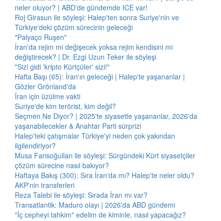
neler oluyor? | ABD'de gündemde ICE var!
Roj Girasun ile söyleşi: Halep'ten sonra Suriye'nin ve
Türkiye'deki çözüm sürecinin geleceği
"Palyaço Ruşen"
İran'da rejim mi değişecek yoksa rejim kendisini mi
değiştirecek? | Dr. Ezgi Uzun Teker ile söyleşi
"Sizi gidi 'kripto Kürtçüler' sizi!"
Hafta Başı (65): İran'ın geleceği | Halep'te yaşananlar |
Gözler Grönland'da
İran için üzülme vakti
Suriye'de kim terörist, kim değil?
Seçmen Ne Diyor? | 2025'te siyasette yaşananlar, 2026'da
yaşanabilecekler & Anahtar Parti sürprizi
Halep'teki çatışmalar Türkiye'yi neden çok yakından
ilgilendiriyor?
Musa Farisoğulları ile söyleşi: Sürgündeki Kürt siyasetçiler
çözüm sürecine nasıl bakıyor?
Haftaya Bakış (300): Sıra İran'da mı? Halep'te neler oldu?
AKP'nin transferleri
Reza Talebi ile söyleşi: Sırada İran mı var?
Transatlantik: Maduro olayı | 2026'da ABD gündemi
"İç cepheyi tahkim" edelim de kiminle, nasıl yapacağız?