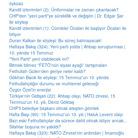
öyküsü
Kandil izlenimleri (2): Üniformalar ne zaman çıkarılacak?
CHP'den "yeni parti"ye süreklilik ve değişim | Dr. Edgar Şar
ile söyleşi
Kandil izlenimleri (1): Cümleler Öcalan ile başlıyor Öcalan ile
bitiyor
Duran Kalkan ile söyleşi: Bu süreç batmayacak!
Haftaya Bakış (324): Yeni parti yolda | Ahbap soruşturması |
10. yılında 15 Temmuz
"Yeni Parti" yeni olabilecek mi?
Bitmek bilmez “FETÖ’nün siyasi ayağı” tartışmaları
Fethullah Gülen'den geriye neler kaldı?
Gökhan Bacık ile söyleşi: 15 Temmuz'un 10. yılında
Fethullahçılığın durumu ve muhtemel geleceği
Özgür Özel'in enerjisi
Türkiye'nin Gidişatı (22): Ahbap olayı, NATO zirvesi, 15
Temmuz'un 10. yılı, Deniz Göktaş
CHP'li belediye başkanı olmak ateşten gömlek
Hafta Başı (90): 15 Temmuz'un 10. yılı | Haluk Levent olayı
Bazı eski Fethullahçılar da sürece dahil olmak istiyor ancak...
Silahlar boşuna mı yakıldı?
Haftaya Bakış (323): NATO Zirvesi'nin ardından | İmamoğlu