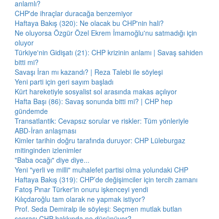
anlamlı?
CHP'de ihraçlar duracağa benzemiyor
Haftaya Bakış (320): Ne olacak bu CHP'nin hali?
Ne oluyorsa Özgür Özel Ekrem İmamoğlu'nu satmadığı için
oluyor
Türkiye'nin Gidişatı (21): CHP krizinin anlamı | Savaş sahiden
bitti mi?
Savaşı İran mı kazandı? | Reza Talebi ile söyleşi
Yeni parti için geri sayım başladı
Kürt hareketiyle sosyalist sol arasında makas açılıyor
Hafta Başı (86): Savaş sonunda bitti mi? | CHP hep
gündemde
Transatlantik: Cevapsız sorular ve riskler: Tüm yönleriyle
ABD-İran anlaşması
Kimler tarihin doğru tarafında duruyor: CHP Lüleburgaz
mitinginden izlenimler
"Baba ocağı" diye diye...
Yeni "yerli ve milli" muhalefet partisi olma yolundaki CHP
Haftaya Bakış (319): CHP’de değişimciler için tercih zamanı
Fatoş Pınar Türker'in onuru işkenceyi yendi
Kılıçdaroğlu tam olarak ne yapmak istiyor?
Prof. Seda Demiralp ile söyleşi: Seçmen mutlak butlan
sonrası CHP hakkında ne düşünüyor?