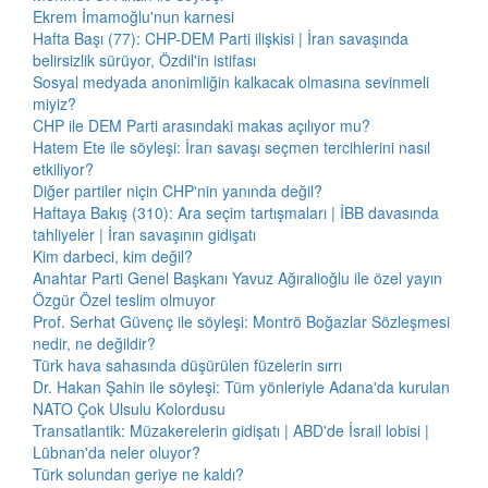
Ekrem İmamoğlu'nun karnesi
Hafta Başı (77): CHP-DEM Parti ilişkisi | İran savaşında
belirsizlik sürüyor, Özdil'in istifası
Sosyal medyada anonimliğin kalkacak olmasına sevinmeli
miyiz?
CHP ile DEM Parti arasındaki makas açılıyor mu?
Hatem Ete ile söyleşi: İran savaşı seçmen tercihlerini nasıl
etkiliyor?
Diğer partiler niçin CHP'nin yanında değil?
Haftaya Bakış (310): Ara seçim tartışmaları | İBB davasında
tahliyeler | İran savaşının gidişatı
Kim darbeci, kim değil?
Anahtar Parti Genel Başkanı Yavuz Ağıralioğlu ile özel yayın
Özgür Özel teslim olmuyor
Prof. Serhat Güvenç ile söyleşi: Montrö Boğazlar Sözleşmesi
nedir, ne değildir?
Türk hava sahasında düşürülen füzelerin sırrı
Dr. Hakan Şahin ile söyleşi: Tüm yönleriyle Adana'da kurulan
NATO Çok Ulsulu Kolordusu
Transatlantik: Müzakerelerin gidişatı | ABD'de İsrail lobisi |
Lübnan'da neler oluyor?
Türk solundan geriye ne kaldı?