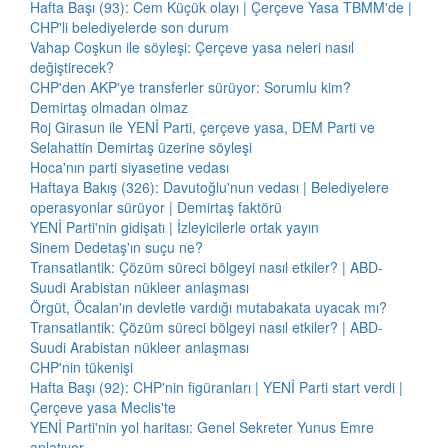
Hafta Başı (93): Cem Küçük olayı | Çerçeve Yasa TBMM'de |
CHP'li belediyelerde son durum
Vahap Coşkun ile söyleşi: Çerçeve yasa neleri nasıl
değiştirecek?
CHP'den AKP'ye transferler sürüyor: Sorumlu kim?
Demirtaş olmadan olmaz
Roj Girasun ile YENİ Parti, çerçeve yasa, DEM Parti ve
Selahattin Demirtaş üzerine söyleşi
Hoca'nın parti siyasetine vedası
Haftaya Bakış (326): Davutoğlu'nun vedası | Belediyelere
operasyonlar sürüyor | Demirtaş faktörü
YENİ Parti'nin gidişatı | İzleyicilerle ortak yayın
Sinem Dedetaş'ın suçu ne?
Transatlantik: Çözüm süreci bölgeyi nasıl etkiler? | ABD-
Suudi Arabistan nükleer anlaşması
Örgüt, Öcalan'ın devletle vardığı mutabakata uyacak mı?
Transatlantik: Çözüm süreci bölgeyi nasıl etkiler? | ABD-
Suudi Arabistan nükleer anlaşması
CHP'nin tükenişi
Hafta Başı (92): CHP'nin figüranları | YENİ Parti start verdi |
Çerçeve yasa Meclis'te
YENİ Parti'nin yol haritası: Genel Sekreter Yunus Emre
anlatıyor