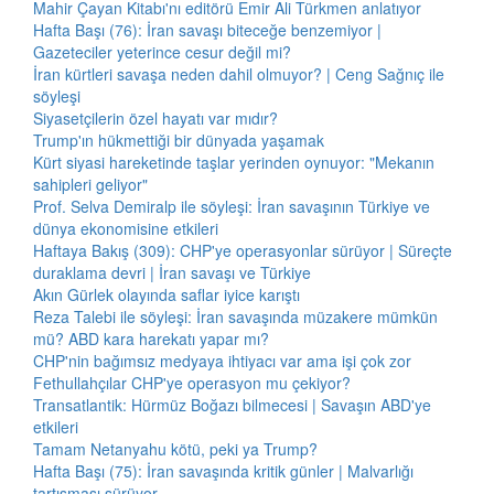
Mahir Çayan Kitabı'nı editörü Emir Ali Türkmen anlatıyor
Hafta Başı (76): İran savaşı biteceğe benzemiyor |
Gazeteciler yeterince cesur değil mi?
İran kürtleri savaşa neden dahil olmuyor? | Ceng Sağnıç ile
söyleşi
Siyasetçilerin özel hayatı var mıdır?
Trump'ın hükmettiği bir dünyada yaşamak
Kürt siyasi hareketinde taşlar yerinden oynuyor: "Mekanın
sahipleri geliyor"
Prof. Selva Demiralp ile söyleşi: İran savaşının Türkiye ve
dünya ekonomisine etkileri
Haftaya Bakış (309): CHP'ye operasyonlar sürüyor | Süreçte
duraklama devri | İran savaşı ve Türkiye
Akın Gürlek olayında saflar iyice karıştı
Reza Talebi ile söyleşi: İran savaşında müzakere mümkün
mü? ABD kara harekatı yapar mı?
CHP'nin bağımsız medyaya ihtiyacı var ama işi çok zor
Fethullahçılar CHP'ye operasyon mu çekiyor?
Transatlantik: Hürmüz Boğazı bilmecesi | Savaşın ABD'ye
etkileri
Tamam Netanyahu kötü, peki ya Trump?
Hafta Başı (75): İran savaşında kritik günler | Malvarlığı
tartışması sürüyor