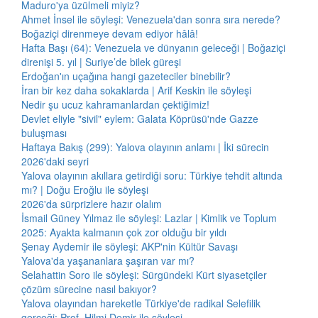
Maduro'ya üzülmeli miyiz?
Ahmet İnsel ile söyleşi: Venezuela'dan sonra sıra nerede?
Boğaziçi direnmeye devam ediyor hâlâ!
Hafta Başı (64): Venezuela ve dünyanın geleceği | Boğaziçi
direnişi 5. yıl | Suriye’de bilek güreşi
Erdoğan'ın uçağına hangi gazeteciler binebilir?
İran bir kez daha sokaklarda | Arif Keskin ile söyleşi
Nedir şu ucuz kahramanlardan çektiğimiz!
Devlet eliyle "sivil" eylem: Galata Köprüsü'nde Gazze
buluşması
Haftaya Bakış (299): Yalova olayının anlamı | İki sürecin
2026'daki seyri
Yalova olayının akıllara getirdiği soru: Türkiye tehdit altında
mı? | Doğu Eroğlu ile söyleşi
2026'da sürprizlere hazır olalım
İsmail Güney Yılmaz ile söyleşi: Lazlar | Kimlik ve Toplum
2025: Ayakta kalmanın çok zor olduğu bir yıldı
Şenay Aydemir ile söyleşi: AKP'nin Kültür Savaşı
Yalova'da yaşananlara şaşıran var mı?
Selahattin Soro ile söyleşi: Sürgündeki Kürt siyasetçiler
çözüm sürecine nasıl bakıyor?
Yalova olayından hareketle Türkiye'de radikal Selefilik
gerçeği: Prof. Hilmi Demir ile söyleşi