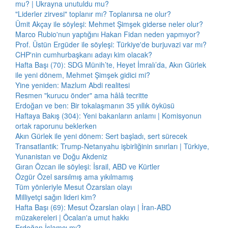
mu? | Ukrayna unutuldu mu?
"Liderler zirvesi" toplanır mı? Toplanırsa ne olur?
Ümit Akçay ile söyleşi: Mehmet Şimşek giderse neler olur?
Marco Rubio'nun yaptığını Hakan Fidan neden yapmıyor?
Prof. Üstün Ergüder ile söyleşi: Türkiye'de burjuvazi var mı?
CHP'nin cumhurbaşkanı adayı kim olacak?
Hafta Başı (70): SDG Münih’te, Heyet İmralı’da, Akın Gürlek
ile yeni dönem, Mehmet Şimşek gidici mi?
Yine yeniden: Mazlum Abdi realitesi
Resmen "kurucu önder" ama hâlâ tecritte
Erdoğan ve ben: Bir tokalaşmanın 35 yıllık öyküsü
Haftaya Bakış (304): Yeni bakanların anlamı | Komisyonun
ortak raporunu beklerken
Akın Gürlek ile yeni dönem: Sert başladı, sert sürecek
Transatlantik: Trump-Netanyahu işbirliğinin sınırları | Türkiye,
Yunanistan ve Doğu Akdeniz
Gıran Özcan ile söyleşi: İsrail, ABD ve Kürtler
Özgür Özel sarsılmış ama yıkılmamış
Tüm yönleriyle Mesut Özarslan olayı
Milliyetçi sağın lideri kim?
Hafta Başı (69): Mesut Özarslan olayı | İran-ABD
müzakereleri | Öcalan'a umut hakkı
Erdoğan İslamcı mı?