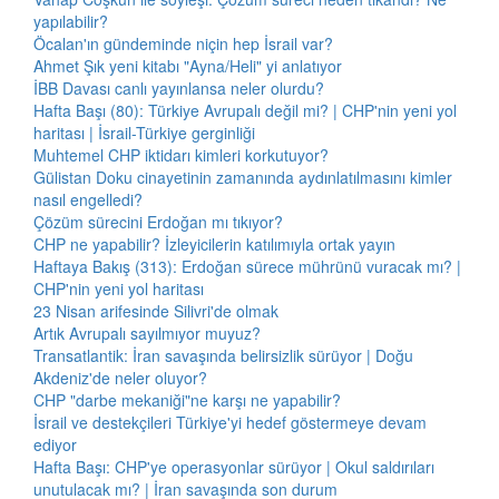
yapılabilir?
Öcalan'ın gündeminde niçin hep İsrail var?
Ahmet Şık yeni kitabı "Ayna/Heli" yi anlatıyor
İBB Davası canlı yayınlansa neler olurdu?
Hafta Başı (80): Türkiye Avrupalı değil mi? | CHP'nin yeni yol
haritası | İsrail-Türkiye gerginliği
Muhtemel CHP iktidarı kimleri korkutuyor?
Gülistan Doku cinayetinin zamanında aydınlatılmasını kimler
nasıl engelledi?
Çözüm sürecini Erdoğan mı tıkıyor?
CHP ne yapabilir? İzleyicilerin katılımıyla ortak yayın
Haftaya Bakış (313): Erdoğan sürece mührünü vuracak mı? |
CHP'nin yeni yol haritası
23 Nisan arifesinde Silivri'de olmak
Artık Avrupalı sayılmıyor muyuz?
Transatlantik: İran savaşında belirsizlik sürüyor | Doğu
Akdeniz'de neler oluyor?
CHP "darbe mekaniği"ne karşı ne yapabilir?
İsrail ve destekçileri Türkiye'yi hedef göstermeye devam
ediyor
Hafta Başı: CHP'ye operasyonlar sürüyor | Okul saldırıları
unutulacak mı? | İran savaşında son durum