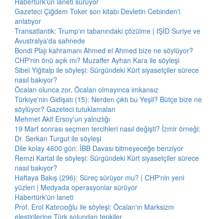
Habertürk'ün laneti sürüyor
Gazeteci Çiğdem Toker son kitabı Devletin Cebinden'i
anlatıyor
Transatlantik: Trump'ın tabanındaki çözülme | IŞİD Suriye ve
Avustralya'da sahnede
Bondi Plajı kahramanı Ahmed el Ahmed bize ne söylüyor?
CHP'nin önü açık mı? Muzaffer Ayhan Kara ile söyleşi
Sibel Yiğitalp ile söyleşi: Sürgündeki Kürt siyasetçiler sürece
nasıl bakıyor?
Öcalan olunca zor, Öcalan olmayınca imkansız
Türkiye'nin Gidişatı (15): Nerden çıktı bu Yeşil? Bütçe bize ne
söylüyor? Gazeteci tutuklamaları
Mehmet Akif Ersoy'un yalnızlığı
19 Mart sonrası seçmen tercihleri nasıl değişti? İzmir örneği:
Dr. Serkan Turgut ile söyleşi
Dile kolay 4600 gün: İBB Davası bitmeyeceğe benziyor
Remzi Kartal ile söyleşi: Sürgündeki Kürt siyasetçiler sürece
nasıl bakıyor?
Haftaya Bakış (296): Süreç sürüyor mu? | CHP'nin yeni
yüzleri | Medyada operasyonlar sürüyor
Habertürk'ün laneti
Prof. Erol Katırcıoğlu ile söyleşi: Öcalan'ın Marksizm
eleştirilerine Türk solundan tepkiler