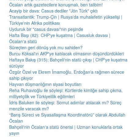
Öcalan artık gazetecilere konuşmalı, ben talibim!
Acayip bir dava: Casus dediler "Jön Türk" çıktı
Transatlantik: Trump-Çin | Rusya'da muhalefetin yükselişi |
Türkiye'nin Afrika politikası
Uyduruk bir "casus davası"nın peşinde
Hafta Başı (82): CHP'ye kuşatma | Casusluk davası |
Öcalan'a statü
Süreçten geri dönüş yok mu sahiden?
Burcu Köksal'ın AKP'ye katılacak olmasının düşündürdükleri
Haftaya Bakış (315): Bahçeli'nin statü çıkışı | CHP'ye kuşatma
sürüyor
Özgür Özel ve Ekrem İmamoğlu, Erdoğan'a rağmen sürece
sahip çıkıyor
Hayvan düşmanlığının siyasi boyutları
Reha Ruhavioğlu ile söyleşi: Kürtlerde kimliğe sahip çıkma,
milliyetçilik ve Türkiyelilik eğilimleri
İdris Baluken ile söyleşi: Somut adımlar atılacak mı? Süreç
menzile varacak mı?
“Barış Süreci ve Siyasallaşma Koordinatörü” olarak Abdullah
Öcalan
Bahçeli'nin Öcalan'a statü önerisi | Uzman konuklarla ortak
yayın