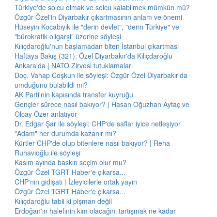
Türkiye'de solcu olmak ve solcu kalabilmek mümkün mü?
Özgür Özel'in Diyarbakır çıkartmasının anlam ve önemi
Hüseyin Kocabıyık ile "derin devlet", "derin Türkiye" ve
"bürokratik oligarşi" üzerine söyleşi
Kılıçdaroğlu'nun başlamadan biten İstanbul çıkartması
Haftaya Bakış (321): Özel Diyarbakır'da Kılıçdaroğlu
Ankara'da | NATO Zirvesi tutuklamaları
Doç. Vahap Coşkun ile söyleşi: Özgür Özel Diyarbakır'da
umduğunu bulabildi mi?
AK Parti'nin kapısında transfer kuyruğu
Gençler sürece nasıl bakıyor? | Hasan Oğuzhan Aytaç ve
Olcay Özer anlatıyor
Dr. Edgar Şar ile söyleşi: CHP'de saflar iyice netleşiyor
"Adam" her durumda kazanır mı?
Kürtler CHP'de olup bitenlere nasıl bakıyor? | Reha
Ruhavioğlu ile söyleşi
Kasım ayında baskın seçim olur mu?
Özgür Özel TGRT Haber'e çıkarsa...
CHP'nin gidişatı | İzleyicilerle ortak yayın
Özgür Özel TGRT Haber'e çıkarsa...
Kılıçdaroğlu tabii ki pişman değil
Erdoğan'ın halefinin kim olacağını tartışmak ne kadar