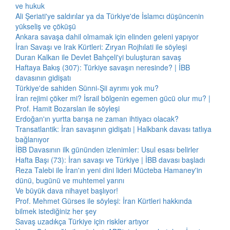
ve hukuk
Ali Şeriati'ye saldırılar ya da Türkiye'de İslamcı düşüncenin
yükseliş ve çöküşü
Ankara savaşa dahil olmamak için elinden geleni yapıyor
İran Savaşı ve Irak Kürtleri: Zıryan Rojhılati ile söyleşi
Duran Kalkan ile Devlet Bahçeli'yi buluşturan savaş
Haftaya Bakış (307): Türkiye savaşın neresinde? | İBB
davasının gidişatı
Türkiye'de sahiden Sünni-Şii ayrımı yok mu?
İran rejimi çöker mi? İsrail bölgenin egemen gücü olur mu? |
Prof. Hamit Bozarslan ile söyleşi
Erdoğan'ın yurtta barışa ne zaman ihtiyacı olacak?
Transatlantik: İran savaşının gidişatı | Halkbank davası tatlıya
bağlanıyor
İBB Davasının ilk gününden izlenimler: Usul esası belirler
Hafta Başı (73): İran savaşı ve Türkiye | İBB davası başladı
Reza Talebi ile İran'ın yeni dini lideri Mücteba Hamaney'in
dünü, bugünü ve muhtemel yarını
Ve büyük dava nihayet başlıyor!
Prof. Mehmet Gürses ile söyleşi: İran Kürtleri hakkında
bilmek istediğiniz her şey
Savaş uzadıkça Türkiye için riskler artıyor