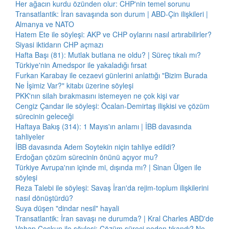
Her ağacın kurdu özünden olur: CHP'nin temel sorunu
Transatlantik: İran savaşında son durum | ABD-Çin ilişkileri |
Almanya ve NATO
Hatem Ete ile söyleşi: AKP ve CHP oylarını nasıl artırabilirler?
Siyasi iktidarın CHP açmazı
Hafta Başı (81): Mutlak butlana ne oldu? | Süreç tıkalı mı?
Türkiye'nin Amedspor ile yakaladığı fırsat
Furkan Karabay ile cezaevi günlerini anlattığı "Bizim Burada
Ne İşimiz Var?" kitabı üzerine söyleşi
PKK'nın silah bırakmasını istemeyen ne çok kişi var
Cengiz Çandar ile söyleşi: Öcalan-Demirtaş ilişkisi ve çözüm
sürecinin geleceği
Haftaya Bakış (314): 1 Mayıs'ın anlamı | İBB davasında
tahliyeler
İBB davasında Adem Soytekin niçin tahliye edildi?
Erdoğan çözüm sürecinin önünü açıyor mu?
Türkiye Avrupa'nın içinde mi, dışında mı? | Sinan Ülgen ile
söyleşi
Reza Talebi ile söyleşi: Savaş İran'da rejim-toplum ilişkilerini
nasıl dönüştürdü?
Suya düşen "dindar nesil" hayali
Transatlantik: İran savaşı ne durumda? | Kral Charles ABD'de
Vahap Coşkun ile söyleşi: Çözüm süreci neden tıkandı? Ne