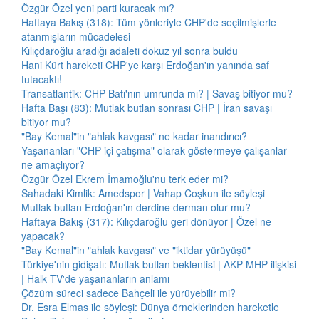
Özgür Özel yeni parti kuracak mı?
Haftaya Bakış (318): Tüm yönleriyle CHP'de seçilmişlerle
atanmışların mücadelesi
Kılıçdaroğlu aradığı adaleti dokuz yıl sonra buldu
Hani Kürt hareketi CHP'ye karşı Erdoğan'ın yanında saf
tutacaktı!
Transatlantik: CHP Batı'nın umrunda mı? | Savaş bitiyor mu?
Hafta Başı (83): Mutlak butlan sonrası CHP | İran savaşı
bitiyor mu?
"Bay Kemal"in "ahlak kavgası" ne kadar inandırıcı?
Yaşananları "CHP içi çatışma" olarak göstermeye çalışanlar
ne amaçlıyor?
Özgür Özel Ekrem İmamoğlu'nu terk eder mi?
Sahadaki Kimlik: Amedspor | Vahap Coşkun ile söyleşi
Mutlak butlan Erdoğan'ın derdine derman olur mu?
Haftaya Bakış (317): Kılıçdaroğlu geri dönüyor | Özel ne
yapacak?
"Bay Kemal"in "ahlak kavgası" ve "iktidar yürüyüşü"
Türkiye'nin gidişatı: Mutlak butlan beklentisi | AKP-MHP ilişkisi
| Halk TV'de yaşananların anlamı
Çözüm süreci sadece Bahçeli ile yürüyebilir mi?
Dr. Esra Elmas ile söyleşi: Dünya örneklerinden hareketle