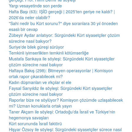
Yargı vesayetinde son perde
Hafta Başı (63): IŞİD gerçeği | 2025'ten geriye ne kaldı? |
2026'da neler olabilir?
"Sahi nedir bu Kürt sorunu?" diye soranlara 30 yıl önceden
esaslı bir cevap
Zübeyir Aydar anlatıyor: Sürgündeki Kürt siyasetçiler çözüm
sürecine nasıl bakıyor?
Suriye'de bilek güreşi sürüyor
Temkinli iyimserlikten temkinli kötümserliğe
Mustafa Sarıkaya ile söyleşi: Sürgündeki Kürt siyasetçiler
çözüm sürecine nasıl bakıyor
Haftaya Bakış (298): Bitmeyen operasyonlar | Komisyon
ortak rapor çıkarabilecek mi?
Kadın düşmanları ve ırkçılar el ele
Faysal Sarıyıldız ile söyleşi: Sürgündeki Kürt siyasetçiler
çözüm sürecine nasıl bakıyor
Raporlar bize ne söylüyor? Komisyon çözümde uzlaşabilecek
mi? Uzman konuklarla ortak yayın
Taner Akçam ile söyleşi: Ortadoğu'da İsrail ve Türkiye'nin
hegemonya savaşları
Kürt sorununda İsrail faktörü
Hişyar Özsoy ile söyleşi: Sürgündeki siyasetçiler sürece nasıl