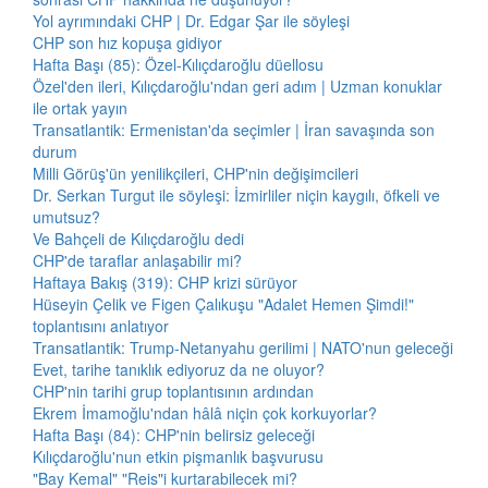
Yol ayrımındaki CHP | Dr. Edgar Şar ile söyleşi
CHP son hız kopuşa gidiyor
Hafta Başı (85): Özel-Kılıçdaroğlu düellosu
Özel'den ileri, Kılıçdaroğlu'ndan geri adım | Uzman konuklar
ile ortak yayın
Transatlantik: Ermenistan'da seçimler | İran savaşında son
durum
Milli Görüş'ün yenilikçileri, CHP'nin değişimcileri
Dr. Serkan Turgut ile söyleşi: İzmirliler niçin kaygılı, öfkeli ve
umutsuz?
Ve Bahçeli de Kılıçdaroğlu dedi
CHP'de taraflar anlaşabilir mi?
Haftaya Bakış (319): CHP krizi sürüyor
Hüseyin Çelik ve Figen Çalıkuşu "Adalet Hemen Şimdi!"
toplantısını anlatıyor
Transatlantik: Trump-Netanyahu gerilimi | NATO'nun geleceği
Evet, tarihe tanıklık ediyoruz da ne oluyor?
CHP'nin tarihi grup toplantısının ardından
Ekrem İmamoğlu'ndan hâlâ niçin çok korkuyorlar?
Hafta Başı (84): CHP'nin belirsiz geleceği
Kılıçdaroğlu'nun etkin pişmanlık başvurusu
"Bay Kemal" "Reis"i kurtarabilecek mi?