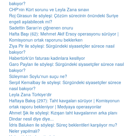
bakıyor?
CHP'nin Kürt sorunu ve Leyla Zana sınavı
Roj Girasun ile söyleşi: Çözüm sürecinin önündeki Suriye
engeli aşılabilecek mi?
Sadettin Saran'ın çiğnenen onuru
Hafta Başı (62): Mehmet Akif Ersoy operasyonu sürüyor |
Komisyonun ortak raporunu beklerken
Ziya Pir ile söyleşi: Sürgündeki siyasetçiler sürece nasıl
bakıyor?
Habertürk'ün faturası kadınlara kesiliyor
Garo Paylan ile söyleşi: Sürgündeki siyasetçiler sürece nasıl
bakıyor?
Süleyman Soylu'nun suçu ne?
Serpil Kemalbay ile söyleşi: Sürgündeki siyasetçiler sürece
nasıl bakıyor?
Leyla Zana Türkiye'dir
Haftaya Bakış (297): Taht kavgaları sürüyor | Komisyonun
ortak raporu bekleniyor | Medyaya operasyonlar
Ahmet Şık ile söyleşi: Kızışan taht kavgalarının arka planı
Dindar nesil diye diye...
İdris Baluken ile söyleşi: Süreç beklentileri karşılıyor mu?
Neler yapılmalı?