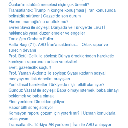
Öcalan'ın statüsü meselesi niçin çok önemli?
Transatlantik: Trump'ın kongre konuşması | İran konusunda
belirsizlik sürüyor | Gazze'de son durum
Ekrem İmamoğlu'nu unuttuk mu?
Evren Savcı ile söyleşi: Dünyada ve Türkiye'de LBGTİ+
hakkındaki yasal düzenlemeler ve engeller
Tanıdığım Graham Fuller
Hafta Başı (71): ABD İran'a saldırırsa... | Ortak rapor ve
sürecin devamı
Prof. Betül Çelik ile söyleşi: Dünya örneklerinden hareketle
komisyon raporunun artıları ve eksileri
Evet, gazetecilik suçtur!
Prof. Yaman Akdeniz ile söyleşi: Siyasi iktidarın sosyal
medyayı mutlak denetim arayışları
Yeni dinsel hareketler Türkiye'de niçin etkili olamıyor?
Gündüz Vassaf ile söyleşi: Baba olmayı istemek, baba olmayı
beklemek ve baba olmak
Yine yeniden: Din elden gidiyor
Rapor bitti süreç sürüyor
Komisyon raporu çözüm için yeterli mi? | Uzman konuklarla
ortak yayın
Transatlantik: Türkiye-AB yeniden | İran ile ABD anlaşıyor