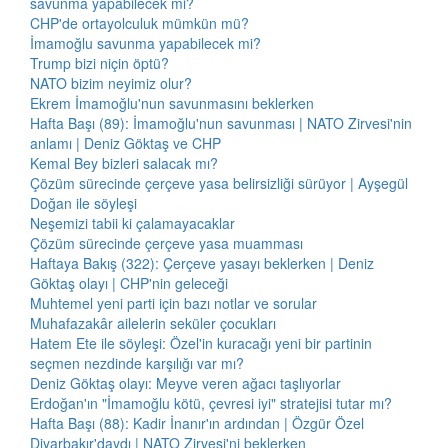
savunma yapabilecek mi?
CHP'de ortayolculuk mümkün mü?
İmamoğlu savunma yapabilecek mi?
Trump bizi niçin öptü?
NATO bizim neyimiz olur?
Ekrem İmamoğlu'nun savunmasını beklerken
Hafta Başı (89): İmamoğlu'nun savunması | NATO Zirvesi'nin
anlamı | Deniz Göktaş ve CHP
Kemal Bey bizleri salacak mı?
Çözüm sürecinde çerçeve yasa belirsizliği sürüyor | Ayşegül
Doğan ile söyleşi
Neşemizi tabii ki çalamayacaklar
Çözüm sürecinde çerçeve yasa muamması
Haftaya Bakış (322): Çerçeve yasayı beklerken | Deniz
Göktaş olayı | CHP'nin geleceği
Muhtemel yeni parti için bazı notlar ve sorular
Muhafazakâr ailelerin seküler çocukları
Hatem Ete ile söyleşi: Özel'in kuracağı yeni bir partinin
seçmen nezdinde karşılığı var mı?
Deniz Göktaş olayı: Meyve veren ağacı taşlıyorlar
Erdoğan'ın "İmamoğlu kötü, çevresi iyi" stratejisi tutar mı?
Hafta Başı (88): Kadir İnanır'ın ardından | Özgür Özel
Diyarbakır'daydı | NATO Zirvesi'ni beklerken