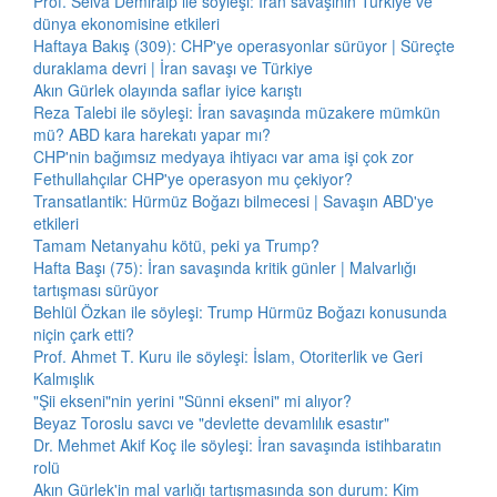
Prof. Selva Demiralp ile söyleşi: İran savaşının Türkiye ve
dünya ekonomisine etkileri
Haftaya Bakış (309): CHP'ye operasyonlar sürüyor | Süreçte
duraklama devri | İran savaşı ve Türkiye
Akın Gürlek olayında saflar iyice karıştı
Reza Talebi ile söyleşi: İran savaşında müzakere mümkün
mü? ABD kara harekatı yapar mı?
CHP'nin bağımsız medyaya ihtiyacı var ama işi çok zor
Fethullahçılar CHP'ye operasyon mu çekiyor?
Transatlantik: Hürmüz Boğazı bilmecesi | Savaşın ABD'ye
etkileri
Tamam Netanyahu kötü, peki ya Trump?
Hafta Başı (75): İran savaşında kritik günler | Malvarlığı
tartışması sürüyor
Behlül Özkan ile söyleşi: Trump Hürmüz Boğazı konusunda
niçin çark etti?
Prof. Ahmet T. Kuru ile söyleşi: İslam, Otoriterlik ve Geri
Kalmışlık
"Şii ekseni"nin yerini "Sünni ekseni" mi alıyor?
Beyaz Toroslu savcı ve "devlette devamlılık esastır"
Dr. Mehmet Akif Koç ile söyleşi: İran savaşında istihbaratın
rolü
Akın Gürlek'in mal varlığı tartışmasında son durum: Kim