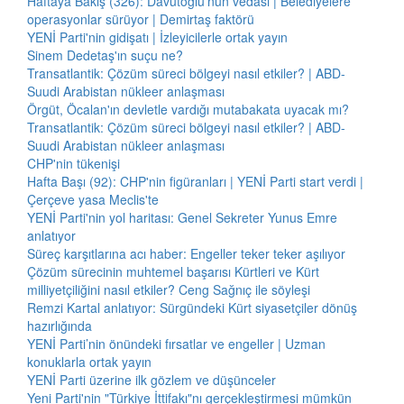
Haftaya Bakış (326): Davutoğlu'nun vedası | Belediyelere
operasyonlar sürüyor | Demirtaş faktörü
YENİ Parti'nin gidişatı | İzleyicilerle ortak yayın
Sinem Dedetaş'ın suçu ne?
Transatlantik: Çözüm süreci bölgeyi nasıl etkiler? | ABD-
Suudi Arabistan nükleer anlaşması
Örgüt, Öcalan'ın devletle vardığı mutabakata uyacak mı?
Transatlantik: Çözüm süreci bölgeyi nasıl etkiler? | ABD-
Suudi Arabistan nükleer anlaşması
CHP'nin tükenişi
Hafta Başı (92): CHP'nin figüranları | YENİ Parti start verdi |
Çerçeve yasa Meclis'te
YENİ Parti'nin yol haritası: Genel Sekreter Yunus Emre
anlatıyor
Süreç karşıtlarına acı haber: Engeller teker teker aşılıyor
Çözüm sürecinin muhtemel başarısı Kürtleri ve Kürt
milliyetçiliğini nasıl etkiler? Ceng Sağnıç ile söyleşi
Remzi Kartal anlatıyor: Sürgündeki Kürt siyasetçiler dönüş
hazırlığında
YENİ Parti’nin önündeki fırsatlar ve engeller | Uzman
konuklarla ortak yayın
YENİ Parti üzerine ilk gözlem ve düşünceler
Yeni Parti'nin "Türkiye İttifakı"nı gerçekleştirmesi mümkün