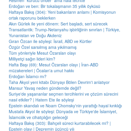
Resmen "kurucu önder" ama hâlâ tecritte
Erdoğan ve ben: Bir tokalaşmanın 35 yıllık öyküsü
Haftaya Bakış (304): Yeni bakanların anlamı | Komisyonun
ortak raporunu beklerken
Akın Gürlek ile yeni dönem: Sert başladı, sert sürecek
Transatlantik: Trump-Netanyahu işbirliğinin sınırları | Türkiye,
Yunanistan ve Doğu Akdeniz
Gıran Özcan ile söyleşi: İsrail, ABD ve Kürtler
Özgür Özel sarsılmış ama yıkılmamış
Tüm yönleriyle Mesut Özarslan olayı
Milliyetçi sağın lideri kim?
Hafta Başı (69): Mesut Özarslan olayı | İran-ABD
müzakereleri | Öcalan'a umut hakkı
Erdoğan İslamcı mı?
Taha Akyol yeni kitabı Dünyayı Bölen Devrim'i anlatıyor
Mansur Yavaş neden gündemde değil?
Suriye'de yaşananlar seçmen tercihlerini ve çözüm sürecini
nasıl etkiler? | Hatem Ete ile söyleşi
Epstein skandalı ve Noam Chomsky'nin yarattığı hayal kırıklığı
Mustafa Akyol ile söyleşi: Dünyada ve Türkiye'de İslamiyet,
İslamcılık ve cihatçılığın geleceği
Haftaya Bakış (303): Bahçeli süreci kurtarabilecek mi? |
Epstein olayı | Depremin üçüncü yılı