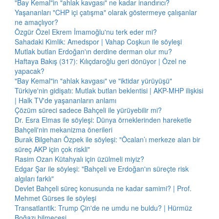
"Bay Kemal"in "ahlak kavgası" ne kadar inandırıcı?
Yaşananları "CHP içi çatışma" olarak göstermeye çalışanlar
ne amaçlıyor?
Özgür Özel Ekrem İmamoğlu'nu terk eder mi?
Sahadaki Kimlik: Amedspor | Vahap Coşkun ile söyleşi
Mutlak butlan Erdoğan'ın derdine derman olur mu?
Haftaya Bakış (317): Kılıçdaroğlu geri dönüyor | Özel ne
yapacak?
"Bay Kemal"in "ahlak kavgası" ve "iktidar yürüyüşü"
Türkiye'nin gidişatı: Mutlak butlan beklentisi | AKP-MHP ilişkisi
| Halk TV'de yaşananların anlamı
Çözüm süreci sadece Bahçeli ile yürüyebilir mi?
Dr. Esra Elmas ile söyleşi: Dünya örneklerinden hareketle
Bahçeli'nin mekanizma önerileri
Burak Bilgehan Özpek ile söyleşi: "Öcalan’ı merkeze alan bir
süreç AKP için çok riskli"
Rasim Ozan Kütahyalı için üzülmeli miyiz?
Edgar Şar ile söyleşi: "Bahçeli ve Erdoğan'ın süreçte risk
algıları farklı"
Devlet Bahçeli süreç konusunda ne kadar samimi? | Prof.
Mehmet Gürses ile söyleşi
Transatlantik: Trump Çin'de ne umdu ne buldu? | Hürmüz
Boğazı bilmecesi