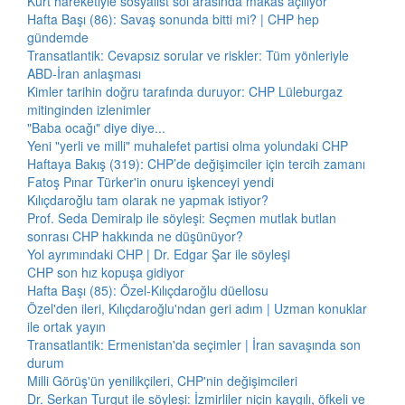
Kürt hareketiyle sosyalist sol arasında makas açılıyor
Hafta Başı (86): Savaş sonunda bitti mi? | CHP hep
gündemde
Transatlantik: Cevapsız sorular ve riskler: Tüm yönleriyle
ABD-İran anlaşması
Kimler tarihin doğru tarafında duruyor: CHP Lüleburgaz
mitinginden izlenimler
"Baba ocağı" diye diye...
Yeni "yerli ve milli" muhalefet partisi olma yolundaki CHP
Haftaya Bakış (319): CHP’de değişimciler için tercih zamanı
Fatoş Pınar Türker'in onuru işkenceyi yendi
Kılıçdaroğlu tam olarak ne yapmak istiyor?
Prof. Seda Demiralp ile söyleşi: Seçmen mutlak butlan
sonrası CHP hakkında ne düşünüyor?
Yol ayrımındaki CHP | Dr. Edgar Şar ile söyleşi
CHP son hız kopuşa gidiyor
Hafta Başı (85): Özel-Kılıçdaroğlu düellosu
Özel'den ileri, Kılıçdaroğlu'ndan geri adım | Uzman konuklar
ile ortak yayın
Transatlantik: Ermenistan'da seçimler | İran savaşında son
durum
Milli Görüş'ün yenilikçileri, CHP'nin değişimcileri
Dr. Serkan Turgut ile söyleşi: İzmirliler niçin kaygılı, öfkeli ve