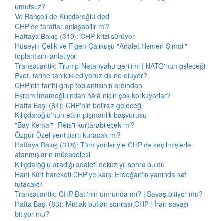
umutsuz?
Ve Bahçeli de Kılıçdaroğlu dedi
CHP'de taraflar anlaşabilir mi?
Haftaya Bakış (319): CHP krizi sürüyor
Hüseyin Çelik ve Figen Çalıkuşu "Adalet Hemen Şimdi!"
toplantısını anlatıyor
Transatlantik: Trump-Netanyahu gerilimi | NATO'nun geleceği
Evet, tarihe tanıklık ediyoruz da ne oluyor?
CHP'nin tarihi grup toplantısının ardından
Ekrem İmamoğlu'ndan hâlâ niçin çok korkuyorlar?
Hafta Başı (84): CHP'nin belirsiz geleceği
Kılıçdaroğlu'nun etkin pişmanlık başvurusu
"Bay Kemal" "Reis"i kurtarabilecek mi?
Özgür Özel yeni parti kuracak mı?
Haftaya Bakış (318): Tüm yönleriyle CHP'de seçilmişlerle
atanmışların mücadelesi
Kılıçdaroğlu aradığı adaleti dokuz yıl sonra buldu
Hani Kürt hareketi CHP'ye karşı Erdoğan'ın yanında saf
tutacaktı!
Transatlantik: CHP Batı'nın umrunda mı? | Savaş bitiyor mu?
Hafta Başı (83): Mutlak butlan sonrası CHP | İran savaşı
bitiyor mu?