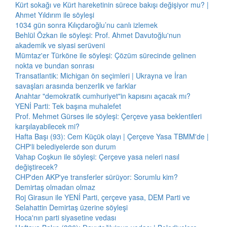
Kürt sokağı ve Kürt hareketinin sürece bakışı değişiyor mu? |
Ahmet Yıldırım ile söyleşi
1034 gün sonra Kılıçdaroğlu’nu canlı izlemek
Behlül Özkan ile söyleşi: Prof. Ahmet Davutoğlu'nun
akademik ve siyasi serüveni
Mümtaz'er Türköne ile söyleşi: Çözüm sürecinde gelinen
nokta ve bundan sonrası
Transatlantik: Michigan ön seçimleri | Ukrayna ve İran
savaşları arasında benzerlik ve farklar
Anahtar "demokratik cumhuriyet"in kapısını açacak mı?
YENİ Parti: Tek başına muhalefet
Prof. Mehmet Gürses ile söyleşi: Çerçeve yasa beklentileri
karşılayabilecek mi?
Hafta Başı (93): Cem Küçük olayı | Çerçeve Yasa TBMM'de |
CHP'li belediyelerde son durum
Vahap Coşkun ile söyleşi: Çerçeve yasa neleri nasıl
değiştirecek?
CHP'den AKP'ye transferler sürüyor: Sorumlu kim?
Demirtaş olmadan olmaz
Roj Girasun ile YENİ Parti, çerçeve yasa, DEM Parti ve
Selahattin Demirtaş üzerine söyleşi
Hoca'nın parti siyasetine vedası