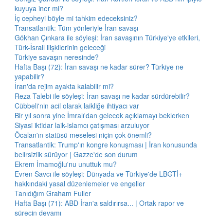
kuyuya iner mi?
İç cepheyi böyle mi tahkim edeceksiniz?
Transatlantik: Tüm yönleriyle İran savaşı
Gökhan Çınkara ile söyleşi: İran savaşının Türkiye'ye etkileri,
Türk-İsrail ilişkilerinin geleceği
Türkiye savaşın neresinde?
Hafta Başı (72): İran savaşı ne kadar sürer? Türkiye ne
yapabilir?
İran'da rejim ayakta kalabilir mi?
Reza Talebi ile söyleşi: İran savaşı ne kadar sürdürebilir?
Cübbeli'nin acil olarak laikliğe ihtiyacı var
Bir yıl sonra yine İmralı'dan gelecek açıklamayı beklerken
Siyasi iktidar laik-islamcı çatışması arzuluyor
Öcalan'ın statüsü meselesi niçin çok önemli?
Transatlantik: Trump'ın kongre konuşması | İran konusunda
belirsizlik sürüyor | Gazze'de son durum
Ekrem İmamoğlu'nu unuttuk mu?
Evren Savcı ile söyleşi: Dünyada ve Türkiye'de LBGTİ+
hakkındaki yasal düzenlemeler ve engeller
Tanıdığım Graham Fuller
Hafta Başı (71): ABD İran'a saldırırsa... | Ortak rapor ve
sürecin devamı