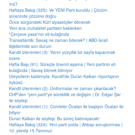
mü?
Haftaya Bakış (325): Ve YENİ Parti kuruldu | Çözüm
sürecinde çözüme doğru
Önce sürgündeki Kürt siyasetçiler dönecek
Yeni ana muhalefet partisini beklerken
"Çerçeve yasa"nın eli kulağında
Transatlantik: Savaş ne zaman bitecek? | ABD-İsrail
ilişkilerinde son durum
Kandil izlenimleri (3): Yarım yüzyıllık bir sayfa kapanmak
üzere
Hafta Başı (91): Süreçte önemli aşama | Yeni partinin eli
kulağında | Savaş bitmek bilmiyor
İzleyicilerin katılımıyla: Kandil'de Duran Kalkan röportajının
öyküsü
Kandil izlenimleri (2): Üniformalar ne zaman çıkarılacak?
CHP'den "yeni parti"ye süreklilik ve değişim | Dr. Edgar Şar
ile söyleşi
Kandil izlenimleri (1): Cümleler Öcalan ile başlıyor Öcalan ile
bitiyor
Duran Kalkan ile söyleşi: Bu süreç batmayacak!
Haftaya Bakış (324): Yeni parti yolda | Ahbap soruşturması |
10. yılında 15 Temmuz