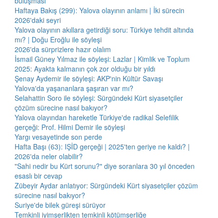
buluşması
Haftaya Bakış (299): Yalova olayının anlamı | İki sürecin
2026'daki seyri
Yalova olayının akıllara getirdiği soru: Türkiye tehdit altında
mı? | Doğu Eroğlu ile söyleşi
2026'da sürprizlere hazır olalım
İsmail Güney Yılmaz ile söyleşi: Lazlar | Kimlik ve Toplum
2025: Ayakta kalmanın çok zor olduğu bir yıldı
Şenay Aydemir ile söyleşi: AKP'nin Kültür Savaşı
Yalova'da yaşananlara şaşıran var mı?
Selahattin Soro ile söyleşi: Sürgündeki Kürt siyasetçiler
çözüm sürecine nasıl bakıyor?
Yalova olayından hareketle Türkiye'de radikal Selefilik
gerçeği: Prof. Hilmi Demir ile söyleşi
Yargı vesayetinde son perde
Hafta Başı (63): IŞİD gerçeği | 2025'ten geriye ne kaldı? |
2026'da neler olabilir?
"Sahi nedir bu Kürt sorunu?" diye soranlara 30 yıl önceden
esaslı bir cevap
Zübeyir Aydar anlatıyor: Sürgündeki Kürt siyasetçiler çözüm
sürecine nasıl bakıyor?
Suriye'de bilek güreşi sürüyor
Temkinli iyimserlikten temkinli kötümserliğe