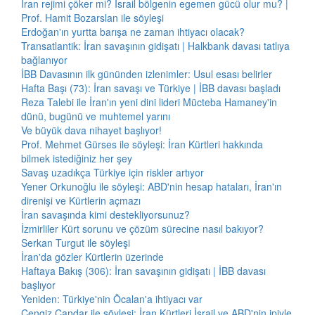
İran rejimi çöker mi? İsrail bölgenin egemen gücü olur mu? |
Prof. Hamit Bozarslan ile söyleşi
Erdoğan'ın yurtta barışa ne zaman ihtiyacı olacak?
Transatlantik: İran savaşının gidişatı | Halkbank davası tatlıya
bağlanıyor
İBB Davasının ilk gününden izlenimler: Usul esası belirler
Hafta Başı (73): İran savaşı ve Türkiye | İBB davası başladı
Reza Talebi ile İran'ın yeni dini lideri Mücteba Hamaney'in
dünü, bugünü ve muhtemel yarını
Ve büyük dava nihayet başlıyor!
Prof. Mehmet Gürses ile söyleşi: İran Kürtleri hakkında
bilmek istediğiniz her şey
Savaş uzadıkça Türkiye için riskler artıyor
Yener Orkunoğlu ile söyleşi: ABD'nin hesap hataları, İran'ın
direnişi ve Kürtlerin açmazı
İran savaşında kimi destekliyorsunuz?
İzmirliler Kürt sorunu ve çözüm sürecine nasıl bakıyor?
Serkan Turgut ile söyleşi
İran'da gözler Kürtlerin üzerinde
Haftaya Bakış (306): İran savaşının gidişatı | İBB davası
başlıyor
Yeniden: Türkiye'nin Öcalan'a ihtiyacı var
Cengiz Çandar ile söyleşi: İran Kürtleri İsrail ve ABD'nin ipiyle