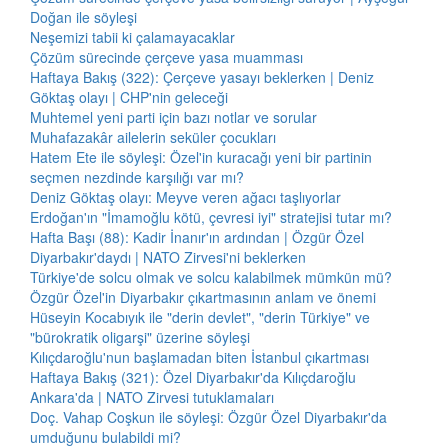
Doğan ile söyleşi
Neşemizi tabii ki çalamayacaklar
Çözüm sürecinde çerçeve yasa muamması
Haftaya Bakış (322): Çerçeve yasayı beklerken | Deniz
Göktaş olayı | CHP'nin geleceği
Muhtemel yeni parti için bazı notlar ve sorular
Muhafazakâr ailelerin seküler çocukları
Hatem Ete ile söyleşi: Özel'in kuracağı yeni bir partinin
seçmen nezdinde karşılığı var mı?
Deniz Göktaş olayı: Meyve veren ağacı taşlıyorlar
Erdoğan'ın "İmamoğlu kötü, çevresi iyi" stratejisi tutar mı?
Hafta Başı (88): Kadir İnanır'ın ardından | Özgür Özel
Diyarbakır'daydı | NATO Zirvesi'ni beklerken
Türkiye'de solcu olmak ve solcu kalabilmek mümkün mü?
Özgür Özel'in Diyarbakır çıkartmasının anlam ve önemi
Hüseyin Kocabıyık ile "derin devlet", "derin Türkiye" ve
"bürokratik oligarşi" üzerine söyleşi
Kılıçdaroğlu'nun başlamadan biten İstanbul çıkartması
Haftaya Bakış (321): Özel Diyarbakır'da Kılıçdaroğlu
Ankara'da | NATO Zirvesi tutuklamaları
Doç. Vahap Coşkun ile söyleşi: Özgür Özel Diyarbakır'da
umduğunu bulabildi mi?