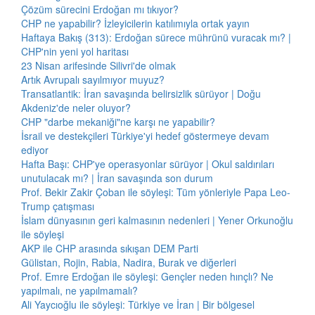
Çözüm sürecini Erdoğan mı tıkıyor?
CHP ne yapabilir? İzleyicilerin katılımıyla ortak yayın
Haftaya Bakış (313): Erdoğan sürece mührünü vuracak mı? |
CHP'nin yeni yol haritası
23 Nisan arifesinde Silivri'de olmak
Artık Avrupalı sayılmıyor muyuz?
Transatlantik: İran savaşında belirsizlik sürüyor | Doğu
Akdeniz'de neler oluyor?
CHP "darbe mekaniği"ne karşı ne yapabilir?
İsrail ve destekçileri Türkiye'yi hedef göstermeye devam
ediyor
Hafta Başı: CHP'ye operasyonlar sürüyor | Okul saldırıları
unutulacak mı? | İran savaşında son durum
Prof. Bekir Zakir Çoban ile söyleşi: Tüm yönleriyle Papa Leo-
Trump çatışması
İslam dünyasının geri kalmasının nedenleri | Yener Orkunoğlu
ile söyleşi
AKP ile CHP arasında sıkışan DEM Parti
Gülistan, Rojin, Rabia, Nadira, Burak ve diğerleri
Prof. Emre Erdoğan ile söyleşi: Gençler neden hınçlı? Ne
yapılmalı, ne yapılmamalı?
Ali Yaycıoğlu ile söyleşi: Türkiye ve İran | Bir bölgesel