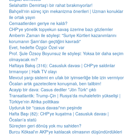
Selahattin Demirtaş'ı bir rahat bırakmıyorlar!
Bahçeli'nin süreç için mekanizma önerileri | Uzman konuklar
ile ortak yayın
Cemaatlerden geriye ne kaldı?
CHP'ye yönelik topyekun savaş üzerine bazı gözlemler
Amberin Zaman ile söyleşi: "Suriye Kürtleri kazanımlarını
korumanın Şam'dan geçtiğini kavradı"
Evet, hedefte Özgür Özel var
Prof. Şule Özsoy Boyunsuz ile söyleşi: Yoksa bir daha seçim
olmayacak mı?
Haftaya Bakış (316): Casusluk davası | CHP'ye saldırılar
tırmanıyor | Halk TV olayı
Mevcut yargı sistemi en ufak bir iyimserliğe bile izin vermiyor
Öcalan artık gazetecilere konuşmalı, ben talibim!
Acayip bir dava: Casus dediler "Jön Türk" çıktı
Transatlantik: Trump-Çin | Rusya'da muhalefetin yükselişi |
Türkiye'nin Afrika politikası
Uyduruk bir "casus davası"nın peşinde
Hafta Başı (82): CHP'ye kuşatma | Casusluk davası |
Öcalan'a statü
Süreçten geri dönüş yok mu sahiden?
Burcu Köksal'ın AKP'ye katılacak olmasının düşündürdükleri