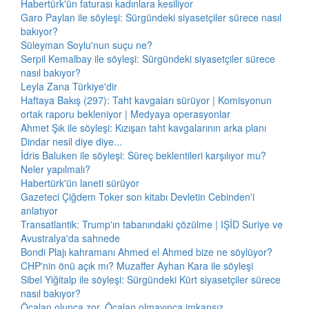
Habertürk'ün faturası kadınlara kesiliyor
Garo Paylan ile söyleşi: Sürgündeki siyasetçiler sürece nasıl
bakıyor?
Süleyman Soylu'nun suçu ne?
Serpil Kemalbay ile söyleşi: Sürgündeki siyasetçiler sürece
nasıl bakıyor?
Leyla Zana Türkiye'dir
Haftaya Bakış (297): Taht kavgaları sürüyor | Komisyonun
ortak raporu bekleniyor | Medyaya operasyonlar
Ahmet Şık ile söyleşi: Kızışan taht kavgalarının arka planı
Dindar nesil diye diye...
İdris Baluken ile söyleşi: Süreç beklentileri karşılıyor mu?
Neler yapılmalı?
Habertürk'ün laneti sürüyor
Gazeteci Çiğdem Toker son kitabı Devletin Cebinden'i
anlatıyor
Transatlantik: Trump'ın tabanındaki çözülme | IŞİD Suriye ve
Avustralya'da sahnede
Bondi Plajı kahramanı Ahmed el Ahmed bize ne söylüyor?
CHP'nin önü açık mı? Muzaffer Ayhan Kara ile söyleşi
Sibel Yiğitalp ile söyleşi: Sürgündeki Kürt siyasetçiler sürece
nasıl bakıyor?
Öcalan olunca zor, Öcalan olmayınca imkansız