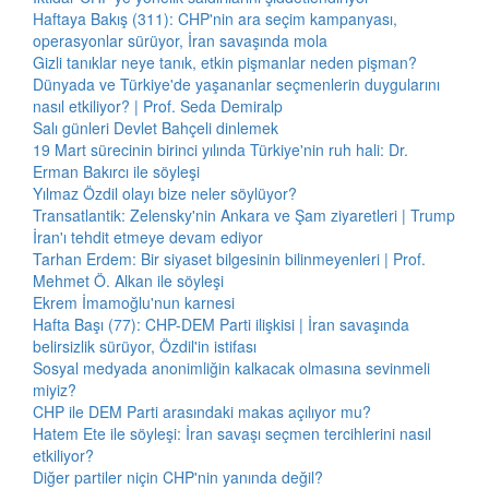
Haftaya Bakış (311): CHP'nin ara seçim kampanyası,
operasyonlar sürüyor, İran savaşında mola
Gizli tanıklar neye tanık, etkin pişmanlar neden pişman?
Dünyada ve Türkiye'de yaşananlar seçmenlerin duygularını
nasıl etkiliyor? | Prof. Seda Demiralp
Salı günleri Devlet Bahçeli dinlemek
19 Mart sürecinin birinci yılında Türkiye'nin ruh hali: Dr.
Erman Bakırcı ile söyleşi
Yılmaz Özdil olayı bize neler söylüyor?
Transatlantik: Zelensky'nin Ankara ve Şam ziyaretleri | Trump
İran'ı tehdit etmeye devam ediyor
Tarhan Erdem: Bir siyaset bilgesinin bilinmeyenleri | Prof.
Mehmet Ö. Alkan ile söyleşi
Ekrem İmamoğlu'nun karnesi
Hafta Başı (77): CHP-DEM Parti ilişkisi | İran savaşında
belirsizlik sürüyor, Özdil'in istifası
Sosyal medyada anonimliğin kalkacak olmasına sevinmeli
miyiz?
CHP ile DEM Parti arasındaki makas açılıyor mu?
Hatem Ete ile söyleşi: İran savaşı seçmen tercihlerini nasıl
etkiliyor?
Diğer partiler niçin CHP'nin yanında değil?