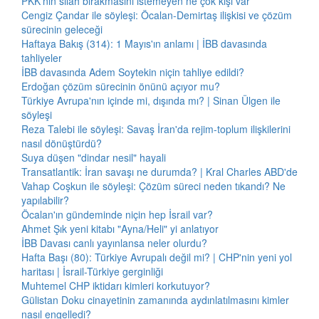
PKK'nın silah bırakmasını istemeyen ne çok kişi var
Cengiz Çandar ile söyleşi: Öcalan-Demirtaş ilişkisi ve çözüm
sürecinin geleceği
Haftaya Bakış (314): 1 Mayıs'ın anlamı | İBB davasında
tahliyeler
İBB davasında Adem Soytekin niçin tahliye edildi?
Erdoğan çözüm sürecinin önünü açıyor mu?
Türkiye Avrupa'nın içinde mi, dışında mı? | Sinan Ülgen ile
söyleşi
Reza Talebi ile söyleşi: Savaş İran'da rejim-toplum ilişkilerini
nasıl dönüştürdü?
Suya düşen "dindar nesil" hayali
Transatlantik: İran savaşı ne durumda? | Kral Charles ABD'de
Vahap Coşkun ile söyleşi: Çözüm süreci neden tıkandı? Ne
yapılabilir?
Öcalan'ın gündeminde niçin hep İsrail var?
Ahmet Şık yeni kitabı "Ayna/Heli" yi anlatıyor
İBB Davası canlı yayınlansa neler olurdu?
Hafta Başı (80): Türkiye Avrupalı değil mi? | CHP'nin yeni yol
haritası | İsrail-Türkiye gerginliği
Muhtemel CHP iktidarı kimleri korkutuyor?
Gülistan Doku cinayetinin zamanında aydınlatılmasını kimler
nasıl engelledi?