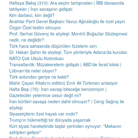
Haftaya Bakış (310): Ara seçim tartışmaları | İBB davasında
tahliyeler | İran savaşının gidişatı
Kim darbeci, kim değil?
Anahtar Parti Genel Başkanı Yavuz Ağıralioğlu ile özel yayın
Özgür Özel teslim olmuyor
Prof. Serhat Güvenç ile söyleşi: Montrö Boğazlar Sözleşmesi
nedir, ne değildir?
Türk hava sahasında düşürülen füzelerin sırrı
Dr. Hakan Şahin ile söyleşi: Tüm yönleriyle Adana'da kurulan
NATO Çok Ulsulu Kolordusu
Transatlantik: Müzakerelerin gidişatı | ABD'de İsrail lobisi |
Lübnan'da neler oluyor?
Türk solundan geriye ne kaldı?
Mahir Çayan Kitabı'nı editörü Emir Ali Türkmen anlatıyor
Hafta Başı (76): İran savaşı biteceğe benzemiyor |
Gazeteciler yeterince cesur değil mi?
İran kürtleri savaşa neden dahil olmuyor? | Ceng Sağnıç ile
söyleşi
Siyasetçilerin özel hayatı var mıdır?
Trump'ın hükmettiği bir dünyada yaşamak
Kürt siyasi hareketinde taşlar yerinden oynuyor: "Mekanın
sahipleri geliyor"