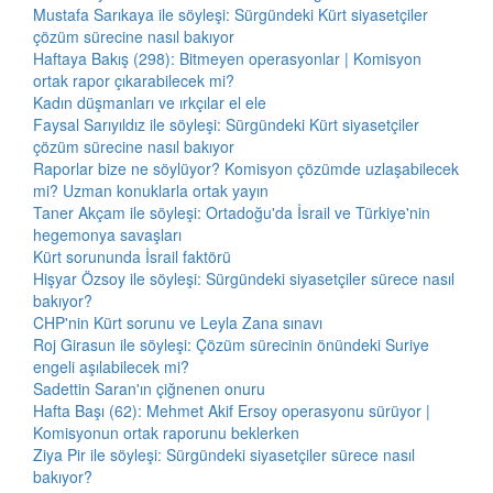
Mustafa Sarıkaya ile söyleşi: Sürgündeki Kürt siyasetçiler
çözüm sürecine nasıl bakıyor
Haftaya Bakış (298): Bitmeyen operasyonlar | Komisyon
ortak rapor çıkarabilecek mi?
Kadın düşmanları ve ırkçılar el ele
Faysal Sarıyıldız ile söyleşi: Sürgündeki Kürt siyasetçiler
çözüm sürecine nasıl bakıyor
Raporlar bize ne söylüyor? Komisyon çözümde uzlaşabilecek
mi? Uzman konuklarla ortak yayın
Taner Akçam ile söyleşi: Ortadoğu'da İsrail ve Türkiye'nin
hegemonya savaşları
Kürt sorununda İsrail faktörü
Hişyar Özsoy ile söyleşi: Sürgündeki siyasetçiler sürece nasıl
bakıyor?
CHP'nin Kürt sorunu ve Leyla Zana sınavı
Roj Girasun ile söyleşi: Çözüm sürecinin önündeki Suriye
engeli aşılabilecek mi?
Sadettin Saran'ın çiğnenen onuru
Hafta Başı (62): Mehmet Akif Ersoy operasyonu sürüyor |
Komisyonun ortak raporunu beklerken
Ziya Pir ile söyleşi: Sürgündeki siyasetçiler sürece nasıl
bakıyor?