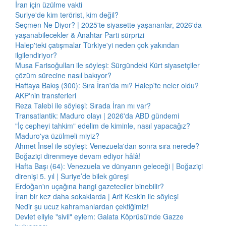
İran için üzülme vakti
Suriye'de kim terörist, kim değil?
Seçmen Ne Diyor? | 2025'te siyasette yaşananlar, 2026'da
yaşanabilecekler & Anahtar Parti sürprizi
Halep'teki çatışmalar Türkiye'yi neden çok yakından
ilgilendiriyor?
Musa Farisoğulları ile söyleşi: Sürgündeki Kürt siyasetçiler
çözüm sürecine nasıl bakıyor?
Haftaya Bakış (300): Sıra İran'da mı? Halep'te neler oldu?
AKP'nin transferleri
Reza Talebi ile söyleşi: Sırada İran mı var?
Transatlantik: Maduro olayı | 2026'da ABD gündemi
"İç cepheyi tahkim" edelim de kiminle, nasıl yapacağız?
Maduro'ya üzülmeli miyiz?
Ahmet İnsel ile söyleşi: Venezuela'dan sonra sıra nerede?
Boğaziçi direnmeye devam ediyor hâlâ!
Hafta Başı (64): Venezuela ve dünyanın geleceği | Boğaziçi
direnişi 5. yıl | Suriye’de bilek güreşi
Erdoğan'ın uçağına hangi gazeteciler binebilir?
İran bir kez daha sokaklarda | Arif Keskin ile söyleşi
Nedir şu ucuz kahramanlardan çektiğimiz!
Devlet eliyle "sivil" eylem: Galata Köprüsü'nde Gazze