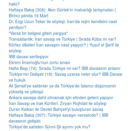
haklı?
Haftaya Bakış (308): Akın Gürlek'in malvarlığı tartışmaları |
Birinci yılında 19 Mart
Dr. Ezgi Uzun Teker ile söyleşi: İran'da rejim kendisini nasıl
yeniliyor?
"Varsa bir belgesi gitsin yargıya"
Transatlantik: İran savaşı ve Türkiye | Sırada Küba mı var?
Körfez ülkeleri İran savaşını nasıl yaşıyor? | Yusuf el Şerif ile
söyleşi
İBB davası sertleşiyor
Ekrem İmamoğlu'nun zorlu sınavı
Hafta Başı (74): Sırada Türkiye mi var? İBB davasının anlamı
Türkiye'nin Gidişatı (18): Savaş uzarsa neler olur? İBB Davası
ve hukuk
Ali Şeriati'ye saldırılar ya da Türkiye'de İslamcı düşüncenin
yükseliş ve çöküşü
Ankara savaşa dahil olmamak için elinden geleni yapıyor
İran Savaşı ve Irak Kürtleri: Zıryan Rojhılati ile söyleşi
Duran Kalkan ile Devlet Bahçeli'yi buluşturan savaş
Haftaya Bakış (307): Türkiye savaşın neresinde? | İBB
davasının gidişatı
Türkiye'de sahiden Sünni-Şii ayrımı yok mu?