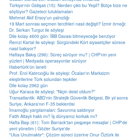
Türkiye'nin Gidişatı (15): Nerden çıktı bu Yeşil? Bütçe bize ne
söylüyor? Gazeteci tutuklamaları
Mehmet Akif Ersoy'un yalnızlığı
19 Mart sonrası seçmen tercihleri nasıl değişti? İzmir örneği:
Dr. Serkan Turgut ile söyleşi
Dile kolay 4600 gün: İBB Davası bitmeyeceğe benziyor
Remzi Kartal ile söyleşi: Sürgündeki Kürt siyasetçiler sürece
nasıl bakıyor?
Haftaya Bakış (296): Süreç sürüyor mu? | CHP'nin yeni
yüzleri | Medyada operasyonlar sürüyor
Habertürk'ün laneti
Prof. Erol Katırcıoğlu ile söyleşi: Öcalan'ın Marksizm
eleştirilerine Türk solundan tepkiler
Dile kolay 2962 gün
Uğur Karaca ile söyleşi: "Niçin deist oldum?"
Transatlantik: ABD'nin Stratejik Güvenlik Belgesi, Bir yıl sonra
Suriye, Ankara'nın F-35 beklentisi
İmamoğlu yargılamaları: Savunma saldırıyor
Fatih Altaylı haklı mı? İş dünyamız korkak mı?
Hafta Başı (61): Tom Barrack'tan peşpeşe mesajlar | CHP'de
yeni yönetim | Gözler Suriye'de
"Ulus Unutmaktır": Çözüm süreci üzerine Onur Öztürk ile