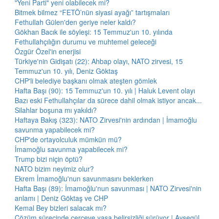
"Yeni Parti" yeni olabilecek mi?
Bitmek bilmez “FETÖ’nün siyasi ayağı” tartışmaları
Fethullah Gülen'den geriye neler kaldı?
Gökhan Bacık ile söyleşi: 15 Temmuz'un 10. yılında
Fethullahçılığın durumu ve muhtemel geleceği
Özgür Özel'in enerjisi
Türkiye'nin Gidişatı (22): Ahbap olayı, NATO zirvesi, 15
Temmuz'un 10. yılı, Deniz Göktaş
CHP'li belediye başkanı olmak ateşten gömlek
Hafta Başı (90): 15 Temmuz'un 10. yılı | Haluk Levent olayı
Bazı eski Fethullahçılar da sürece dahil olmak istiyor ancak...
Silahlar boşuna mı yakıldı?
Haftaya Bakış (323): NATO Zirvesi'nin ardından | İmamoğlu
savunma yapabilecek mi?
CHP'de ortayolculuk mümkün mü?
İmamoğlu savunma yapabilecek mi?
Trump bizi niçin öptü?
NATO bizim neyimiz olur?
Ekrem İmamoğlu'nun savunmasını beklerken
Hafta Başı (89): İmamoğlu'nun savunması | NATO Zirvesi'nin
anlamı | Deniz Göktaş ve CHP
Kemal Bey bizleri salacak mı?
Çözüm sürecinde çerçeve yasa belirsizliği sürüyor | Ayşegül