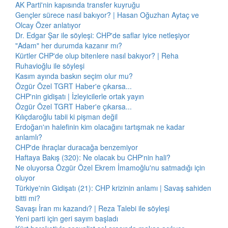
AK Parti'nin kapısında transfer kuyruğu
Gençler sürece nasıl bakıyor? | Hasan Oğuzhan Aytaç ve
Olcay Özer anlatıyor
Dr. Edgar Şar ile söyleşi: CHP'de saflar iyice netleşiyor
"Adam" her durumda kazanır mı?
Kürtler CHP'de olup bitenlere nasıl bakıyor? | Reha
Ruhavioğlu ile söyleşi
Kasım ayında baskın seçim olur mu?
Özgür Özel TGRT Haber'e çıkarsa...
CHP'nin gidişatı | İzleyicilerle ortak yayın
Özgür Özel TGRT Haber'e çıkarsa...
Kılıçdaroğlu tabii ki pişman değil
Erdoğan'ın halefinin kim olacağını tartışmak ne kadar
anlamlı?
CHP'de ihraçlar duracağa benzemiyor
Haftaya Bakış (320): Ne olacak bu CHP'nin hali?
Ne oluyorsa Özgür Özel Ekrem İmamoğlu'nu satmadığı için
oluyor
Türkiye'nin Gidişatı (21): CHP krizinin anlamı | Savaş sahiden
bitti mi?
Savaşı İran mı kazandı? | Reza Talebi ile söyleşi
Yeni parti için geri sayım başladı