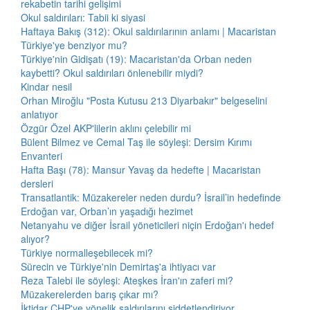
rekabetin tarihi gelişimi
Okul saldırıları: Tabii ki siyasi
Haftaya Bakış (312): Okul saldırılarının anlamı | Macaristan
Türkiye'ye benziyor mu?
Türkiye'nin Gidişatı (19): Macaristan'da Orban neden
kaybetti? Okul saldırıları önlenebilir miydi?
Kindar nesil
Orhan Miroğlu "Posta Kutusu 213 Diyarbakır" belgeselini
anlatıyor
Özgür Özel AKP'lilerin aklını çelebilir mi
Bülent Bilmez ve Cemal Taş ile söyleşi: Dersim Kırımı
Envanteri
Hafta Başı (78): Mansur Yavaş da hedefte | Macaristan
dersleri
Transatlantik: Müzakereler neden durdu? İsrail’in hedefinde
Erdoğan var, Orban’ın yaşadığı hezimet
Netanyahu ve diğer İsrail yöneticileri niçin Erdoğan'ı hedef
alıyor?
Türkiye normalleşebilecek mi?
Sürecin ve Türkiye'nin Demirtaş'a ihtiyacı var
Reza Talebi ile söyleşi: Ateşkes İran'ın zaferi mi?
Müzakerelerden barış çıkar mı?
İktidar CHP'ye yönelik saldırılarını şiddetlendiriyor