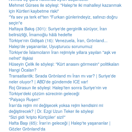
Mehmet Gürses ile söyleşi: "Halep'te iki mahalleyi kazanmak
için Kürtleri kaybetme riski"
"Ya sev ya terk et"ten "Furkan günlerindeyiz, safınızı doğru
seçin"e
Haftaya Bakış (301): Suriye'de gerginlik sürüyor, İran
belirsizliği, İmamoğlu hâlâ hedefte
Türkiye'nin Gidişatı (16): Venezuela, İran, Grönland...
Halep'de yaşananlar, Uyuşturucu sorunumuz
Türkiye'de İslamcıların İran rejimiyle yıllara yayılan "aşk ve
nefret" ilişkisi
Hüseyin Çelik ile söyleşi: "Kürt anasını görmesin" politikaları
Hangi Öcalan?
Transatlantik: Sırada Grönland mı İran mı var? | Suriye'de
neler oluyor? | ABD'de gündemde ICE var!
Roj Girasun ile söyleşi: Halep'ten sonra Suriye'nin ve
Türkiye'deki çözüm sürecinin geleceği
"Palyaço Ruşen"
İran'da rejim mi değişecek yoksa rejim kendisini mi
değiştirecek? | Dr. Ezgi Uzun Teker ile söyleşi
"Sizi gidi 'kripto Kürtçüler' sizi!"
Hafta Başı (65): İran'ın geleceği | Halep'te yaşananlar |
Gözler Grönland'da