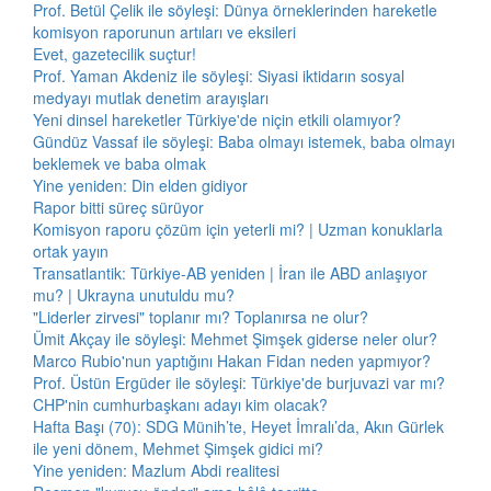
Prof. Betül Çelik ile söyleşi: Dünya örneklerinden hareketle
komisyon raporunun artıları ve eksileri
Evet, gazetecilik suçtur!
Prof. Yaman Akdeniz ile söyleşi: Siyasi iktidarın sosyal
medyayı mutlak denetim arayışları
Yeni dinsel hareketler Türkiye'de niçin etkili olamıyor?
Gündüz Vassaf ile söyleşi: Baba olmayı istemek, baba olmayı
beklemek ve baba olmak
Yine yeniden: Din elden gidiyor
Rapor bitti süreç sürüyor
Komisyon raporu çözüm için yeterli mi? | Uzman konuklarla
ortak yayın
Transatlantik: Türkiye-AB yeniden | İran ile ABD anlaşıyor
mu? | Ukrayna unutuldu mu?
"Liderler zirvesi" toplanır mı? Toplanırsa ne olur?
Ümit Akçay ile söyleşi: Mehmet Şimşek giderse neler olur?
Marco Rubio'nun yaptığını Hakan Fidan neden yapmıyor?
Prof. Üstün Ergüder ile söyleşi: Türkiye'de burjuvazi var mı?
CHP'nin cumhurbaşkanı adayı kim olacak?
Hafta Başı (70): SDG Münih’te, Heyet İmralı’da, Akın Gürlek
ile yeni dönem, Mehmet Şimşek gidici mi?
Yine yeniden: Mazlum Abdi realitesi