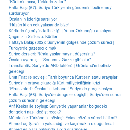
"Kürtlerin acısı, Türklerin zaferi"
Hafta Başı (67): Suriye Türkiye'nin gündemini belirlemeyi
sürdürüyor
Öcalan'ın liderliği sarsılıyor
"Hüzün ki en çok yakışandır bize"
Kürtlerin üç büyük talihsizliği | Yener Orkunoğlu anlatıyor
Çağımızın Sisifos’u: Kürtler
Haftaya Bakış (302): Suriye'nin gölgesinde çözüm süreci |
Türkiye'de gazeteci olmak
Suriye dersleri: "Krala yaslanmayın, düşersiniz"
Öcalan uyarmıştı: "Sonumuz Gazze gibi olur"
Transtlantik: Suriye'de ABD faktörü | Grönland'ın belirsiz
geleceği
Ümit Fırat ile söyleşi: Tarih boyunca Kürtlerin statü arayışları
Suriye'nin ortaya çıkardığı Kürt milliyetçiliğinin krizi
"Pirus zaferi": Öcalan'ın kehaneti Suriye de gerçekleşiyor
Hafta Başı (66): Suriye'de dengeler değişti | Suriye'den sonra
çözüm sürecinin geleceği
Arif Keskin ile söyleşi: Suriye'de yaşananlar bölgedeki
dengeleri nasıl değiştirecek?
Mümtaz'er Türköne ile söyleşi: Yoksa çözüm süreci bitti mi?
Ahmed eş-Şara'nın yakaladığı ve kaçırmakta olduğu fırsat
Ahmed eş-Şara hakkında aykırı düşünceler