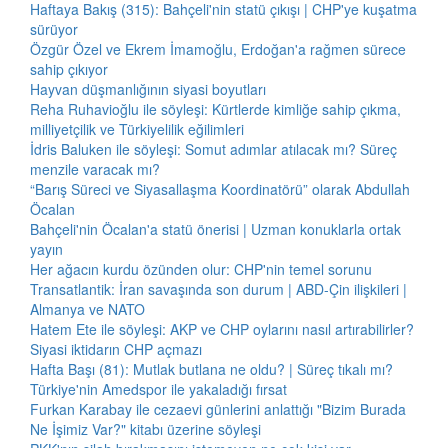
Haftaya Bakış (315): Bahçeli'nin statü çıkışı | CHP'ye kuşatma
sürüyor
Özgür Özel ve Ekrem İmamoğlu, Erdoğan'a rağmen sürece
sahip çıkıyor
Hayvan düşmanlığının siyasi boyutları
Reha Ruhavioğlu ile söyleşi: Kürtlerde kimliğe sahip çıkma,
milliyetçilik ve Türkiyelilik eğilimleri
İdris Baluken ile söyleşi: Somut adımlar atılacak mı? Süreç
menzile varacak mı?
“Barış Süreci ve Siyasallaşma Koordinatörü” olarak Abdullah
Öcalan
Bahçeli'nin Öcalan'a statü önerisi | Uzman konuklarla ortak
yayın
Her ağacın kurdu özünden olur: CHP'nin temel sorunu
Transatlantik: İran savaşında son durum | ABD-Çin ilişkileri |
Almanya ve NATO
Hatem Ete ile söyleşi: AKP ve CHP oylarını nasıl artırabilirler?
Siyasi iktidarın CHP açmazı
Hafta Başı (81): Mutlak butlana ne oldu? | Süreç tıkalı mı?
Türkiye'nin Amedspor ile yakaladığı fırsat
Furkan Karabay ile cezaevi günlerini anlattığı "Bizim Burada
Ne İşimiz Var?" kitabı üzerine söyleşi