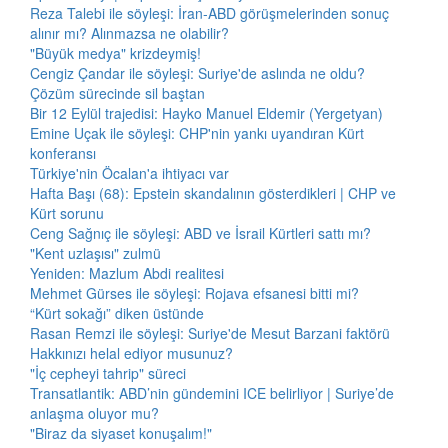
Reza Talebi ile söyleşi: İran-ABD görüşmelerinden sonuç
alınır mı? Alınmazsa ne olabilir?
"Büyük medya" krizdeymiş!
Cengiz Çandar ile söyleşi: Suriye'de aslında ne oldu?
Çözüm sürecinde sil baştan
Bir 12 Eylül trajedisi: Hayko Manuel Eldemir (Yergetyan)
Emine Uçak ile söyleşi: CHP'nin yankı uyandıran Kürt
konferansı
Türkiye'nin Öcalan'a ihtiyacı var
Hafta Başı (68): Epstein skandalının gösterdikleri | CHP ve
Kürt sorunu
Ceng Sağnıç ile söyleşi: ABD ve İsrail Kürtleri sattı mı?
"Kent uzlaşısı" zulmü
Yeniden: Mazlum Abdi realitesi
Mehmet Gürses ile söyleşi: Rojava efsanesi bitti mi?
“Kürt sokağı” diken üstünde
Rasan Remzi ile söyleşi: Suriye'de Mesut Barzani faktörü
Hakkınızı helal ediyor musunuz?
"İç cepheyi tahrip" süreci
Transatlantik: ABD’nin gündemini ICE belirliyor | Suriye’de
anlaşma oluyor mu?
"Biraz da siyaset konuşalım!"