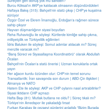
Süreçten geri dönüş yok mu sahiden?
Burcu Köksal'ın AKP'ye katılacak olmasının düşündürdükleri
Haftaya Bakış (315): Bahçeli'nin statü çıkışı | CHP'ye kuşatma
sürüyor
Özgür Özel ve Ekrem İmamoğlu, Erdoğan'a rağmen sürece
sahip çıkıyor
Hayvan düşmanlığının siyasi boyutları
Reha Ruhavioğlu ile söyleşi: Kürtlerde kimliğe sahip çıkma,
milliyetçilik ve Türkiyelilik eğilimleri
İdris Baluken ile söyleşi: Somut adımlar atılacak mı? Süreç
menzile varacak mı?
“Barış Süreci ve Siyasallaşma Koordinatörü” olarak Abdullah
Öcalan
Bahçeli'nin Öcalan'a statü önerisi | Uzman konuklarla ortak
yayın
Her ağacın kurdu özünden olur: CHP'nin temel sorunu
Transatlantik: İran savaşında son durum | ABD-Çin ilişkileri |
Almanya ve NATO
Hatem Ete ile söyleşi: AKP ve CHP oylarını nasıl artırabilirler?
Siyasi iktidarın CHP açmazı
Hafta Başı (81): Mutlak butlana ne oldu? | Süreç tıkalı mı?
Türkiye'nin Amedspor ile yakaladığı fırsat
Furkan Karabay ile cezaevi günlerini anlattığı "Bizim Burada