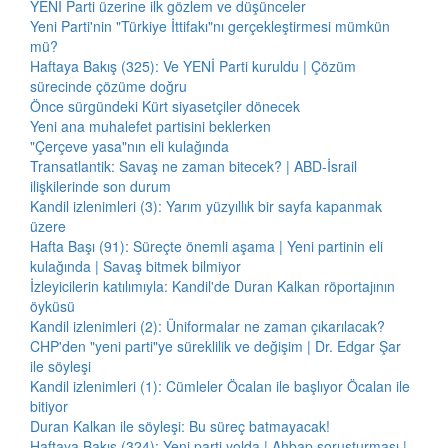
YENİ Parti üzerine ilk gözlem ve düşünceler
Yeni Parti'nin "Türkiye İttifakı"nı gerçekleştirmesi mümkün
mü?
Haftaya Bakış (325): Ve YENİ Parti kuruldu | Çözüm
sürecinde çözüme doğru
Önce sürgündeki Kürt siyasetçiler dönecek
Yeni ana muhalefet partisini beklerken
"Çerçeve yasa"nın eli kulağında
Transatlantik: Savaş ne zaman bitecek? | ABD-İsrail
ilişkilerinde son durum
Kandil izlenimleri (3): Yarım yüzyıllık bir sayfa kapanmak
üzere
Hafta Başı (91): Süreçte önemli aşama | Yeni partinin eli
kulağında | Savaş bitmek bilmiyor
İzleyicilerin katılımıyla: Kandil'de Duran Kalkan röportajının
öyküsü
Kandil izlenimleri (2): Üniformalar ne zaman çıkarılacak?
CHP'den "yeni parti"ye süreklilik ve değişim | Dr. Edgar Şar
ile söyleşi
Kandil izlenimleri (1): Cümleler Öcalan ile başlıyor Öcalan ile
bitiyor
Duran Kalkan ile söyleşi: Bu süreç batmayacak!
Haftaya Bakış (324): Yeni parti yolda | Ahbap soruşturması |