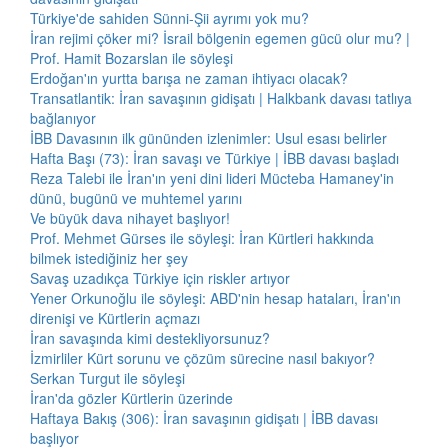
Türkiye'de sahiden Sünni-Şii ayrımı yok mu?
İran rejimi çöker mi? İsrail bölgenin egemen gücü olur mu? |
Prof. Hamit Bozarslan ile söyleşi
Erdoğan'ın yurtta barışa ne zaman ihtiyacı olacak?
Transatlantik: İran savaşının gidişatı | Halkbank davası tatlıya
bağlanıyor
İBB Davasının ilk gününden izlenimler: Usul esası belirler
Hafta Başı (73): İran savaşı ve Türkiye | İBB davası başladı
Reza Talebi ile İran'ın yeni dini lideri Mücteba Hamaney'in
dünü, bugünü ve muhtemel yarını
Ve büyük dava nihayet başlıyor!
Prof. Mehmet Gürses ile söyleşi: İran Kürtleri hakkında
bilmek istediğiniz her şey
Savaş uzadıkça Türkiye için riskler artıyor
Yener Orkunoğlu ile söyleşi: ABD'nin hesap hataları, İran'ın
direnişi ve Kürtlerin açmazı
İran savaşında kimi destekliyorsunuz?
İzmirliler Kürt sorunu ve çözüm sürecine nasıl bakıyor?
Serkan Turgut ile söyleşi
İran'da gözler Kürtlerin üzerinde
Haftaya Bakış (306): İran savaşının gidişatı | İBB davası
başlıyor