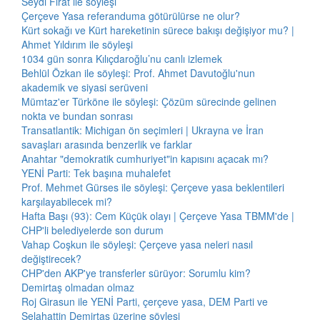
Seydi Fırat ile söyleşi
Çerçeve Yasa referanduma götürülürse ne olur?
Kürt sokağı ve Kürt hareketinin sürece bakışı değişiyor mu? |
Ahmet Yıldırım ile söyleşi
1034 gün sonra Kılıçdaroğlu’nu canlı izlemek
Behlül Özkan ile söyleşi: Prof. Ahmet Davutoğlu'nun
akademik ve siyasi serüveni
Mümtaz'er Türköne ile söyleşi: Çözüm sürecinde gelinen
nokta ve bundan sonrası
Transatlantik: Michigan ön seçimleri | Ukrayna ve İran
savaşları arasında benzerlik ve farklar
Anahtar "demokratik cumhuriyet"in kapısını açacak mı?
YENİ Parti: Tek başına muhalefet
Prof. Mehmet Gürses ile söyleşi: Çerçeve yasa beklentileri
karşılayabilecek mi?
Hafta Başı (93): Cem Küçük olayı | Çerçeve Yasa TBMM'de |
CHP'li belediyelerde son durum
Vahap Coşkun ile söyleşi: Çerçeve yasa neleri nasıl
değiştirecek?
CHP'den AKP'ye transferler sürüyor: Sorumlu kim?
Demirtaş olmadan olmaz
Roj Girasun ile YENİ Parti, çerçeve yasa, DEM Parti ve
Selahattin Demirtaş üzerine söyleşi