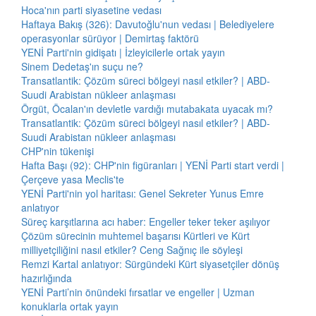
Hoca'nın parti siyasetine vedası
Haftaya Bakış (326): Davutoğlu'nun vedası | Belediyelere
operasyonlar sürüyor | Demirtaş faktörü
YENİ Parti'nin gidişatı | İzleyicilerle ortak yayın
Sinem Dedetaş'ın suçu ne?
Transatlantik: Çözüm süreci bölgeyi nasıl etkiler? | ABD-
Suudi Arabistan nükleer anlaşması
Örgüt, Öcalan'ın devletle vardığı mutabakata uyacak mı?
Transatlantik: Çözüm süreci bölgeyi nasıl etkiler? | ABD-
Suudi Arabistan nükleer anlaşması
CHP'nin tükenişi
Hafta Başı (92): CHP'nin figüranları | YENİ Parti start verdi |
Çerçeve yasa Meclis'te
YENİ Parti'nin yol haritası: Genel Sekreter Yunus Emre
anlatıyor
Süreç karşıtlarına acı haber: Engeller teker teker aşılıyor
Çözüm sürecinin muhtemel başarısı Kürtleri ve Kürt
milliyetçiliğini nasıl etkiler? Ceng Sağnıç ile söyleşi
Remzi Kartal anlatıyor: Sürgündeki Kürt siyasetçiler dönüş
hazırlığında
YENİ Parti’nin önündeki fırsatlar ve engeller | Uzman
konuklarla ortak yayın