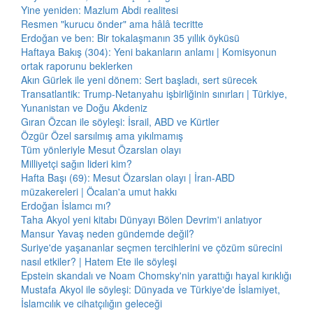
Yine yeniden: Mazlum Abdi realitesi
Resmen "kurucu önder" ama hâlâ tecritte
Erdoğan ve ben: Bir tokalaşmanın 35 yıllık öyküsü
Haftaya Bakış (304): Yeni bakanların anlamı | Komisyonun
ortak raporunu beklerken
Akın Gürlek ile yeni dönem: Sert başladı, sert sürecek
Transatlantik: Trump-Netanyahu işbirliğinin sınırları | Türkiye,
Yunanistan ve Doğu Akdeniz
Gıran Özcan ile söyleşi: İsrail, ABD ve Kürtler
Özgür Özel sarsılmış ama yıkılmamış
Tüm yönleriyle Mesut Özarslan olayı
Milliyetçi sağın lideri kim?
Hafta Başı (69): Mesut Özarslan olayı | İran-ABD
müzakereleri | Öcalan'a umut hakkı
Erdoğan İslamcı mı?
Taha Akyol yeni kitabı Dünyayı Bölen Devrim'i anlatıyor
Mansur Yavaş neden gündemde değil?
Suriye'de yaşananlar seçmen tercihlerini ve çözüm sürecini
nasıl etkiler? | Hatem Ete ile söyleşi
Epstein skandalı ve Noam Chomsky'nin yarattığı hayal kırıklığı
Mustafa Akyol ile söyleşi: Dünyada ve Türkiye'de İslamiyet,
İslamcılık ve cihatçılığın geleceği