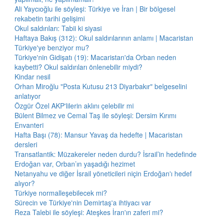
Ali Yaycıoğlu ile söyleşi: Türkiye ve İran | Bir bölgesel
rekabetin tarihi gelişimi
Okul saldırıları: Tabii ki siyasi
Haftaya Bakış (312): Okul saldırılarının anlamı | Macaristan
Türkiye'ye benziyor mu?
Türkiye'nin Gidişatı (19): Macaristan'da Orban neden
kaybetti? Okul saldırıları önlenebilir miydi?
Kindar nesil
Orhan Miroğlu "Posta Kutusu 213 Diyarbakır" belgeselini
anlatıyor
Özgür Özel AKP'lilerin aklını çelebilir mi
Bülent Bilmez ve Cemal Taş ile söyleşi: Dersim Kırımı
Envanteri
Hafta Başı (78): Mansur Yavaş da hedefte | Macaristan
dersleri
Transatlantik: Müzakereler neden durdu? İsrail’in hedefinde
Erdoğan var, Orban’ın yaşadığı hezimet
Netanyahu ve diğer İsrail yöneticileri niçin Erdoğan'ı hedef
alıyor?
Türkiye normalleşebilecek mi?
Sürecin ve Türkiye'nin Demirtaş'a ihtiyacı var
Reza Talebi ile söyleşi: Ateşkes İran'ın zaferi mi?