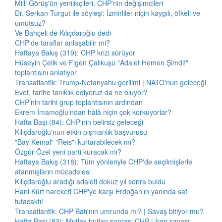
Milli Görüş'ün yenilikçileri, CHP'nin değişimcileri
Dr. Serkan Turgut ile söyleşi: İzmirliler niçin kaygılı, öfkeli ve
umutsuz?
Ve Bahçeli de Kılıçdaroğlu dedi
CHP'de taraflar anlaşabilir mi?
Haftaya Bakış (319): CHP krizi sürüyor
Hüseyin Çelik ve Figen Çalıkuşu "Adalet Hemen Şimdi!"
toplantısını anlatıyor
Transatlantik: Trump-Netanyahu gerilimi | NATO'nun geleceği
Evet, tarihe tanıklık ediyoruz da ne oluyor?
CHP'nin tarihi grup toplantısının ardından
Ekrem İmamoğlu'ndan hâlâ niçin çok korkuyorlar?
Hafta Başı (84): CHP'nin belirsiz geleceği
Kılıçdaroğlu'nun etkin pişmanlık başvurusu
"Bay Kemal" "Reis"i kurtarabilecek mi?
Özgür Özel yeni parti kuracak mı?
Haftaya Bakış (318): Tüm yönleriyle CHP'de seçilmişlerle
atanmışların mücadelesi
Kılıçdaroğlu aradığı adaleti dokuz yıl sonra buldu
Hani Kürt hareketi CHP'ye karşı Erdoğan'ın yanında saf
tutacaktı!
Transatlantik: CHP Batı'nın umrunda mı? | Savaş bitiyor mu?
Hafta Başı (83): Mutlak butlan sonrası CHP | İran savaşı