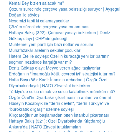
Kemal Bey bizleri salacak mı?
Çözüm sürecinde çerçeve yasa belirsizliği sürüyor | Ayşegül
Doğan ile söyleşi
Neşemizi tabii ki çalamayacaklar
Çözüm sürecinde çerçeve yasa muamması
Haftaya Bakış (322): Çerçeve yasayı beklerken | Deniz
Göktaş olayı | CHP'nin geleceği
Muhtemel yeni parti için bazı notlar ve sorular
Muhafazakâr ailelerin seküler çocukları
Hatem Ete ile söyleşi: Özel'in kuracağı yeni bir partinin
seçmen nezdinde karşılığı var mı?
Deniz Göktaş olayı: Meyve veren ağacı taşlıyorlar
Erdoğan'ın "İmamoğlu kötü, çevresi iyi" stratejisi tutar mı?
Hafta Başı (88): Kadir İnanır'ın ardından | Özgür Özel
Diyarbakır'daydı | NATO Zirvesi'ni beklerken
Türkiye'de solcu olmak ve solcu kalabilmek mümkün mü?
Özgür Özel'in Diyarbakır çıkartmasının anlam ve önemi
Hüseyin Kocabıyık ile "derin devlet", "derin Türkiye" ve
"bürokratik oligarşi" üzerine söyleşi
Kılıçdaroğlu'nun başlamadan biten İstanbul çıkartması
Haftaya Bakış (321): Özel Diyarbakır'da Kılıçdaroğlu
Ankara'da | NATO Zirvesi tutuklamaları