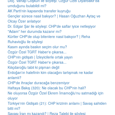
Doç. Vahap Coşkun ile söyleşi: Özgür Özel Diyarbakır'da
umduğunu bulabildi mi?
AK Parti'nin kapısında transfer kuyruğu
Gençler sürece nasıl bakıyor? | Hasan Oğuzhan Aytaç ve
Olcay Özer anlatıyor
Dr. Edgar Şar ile söyleşi: CHP'de saflar iyice netleşiyor
"Adam" her durumda kazanır mı?
Kürtler CHP'de olup bitenlere nasıl bakıyor? | Reha
Ruhavioğlu ile söyleşi
Kasım ayında baskın seçim olur mu?
Özgür Özel TGRT Haber'e çıkarsa...
CHP'nin gidişatı | İzleyicilerle ortak yayın
Özgür Özel TGRT Haber'e çıkarsa...
Kılıçdaroğlu tabii ki pişman değil
Erdoğan'ın halefinin kim olacağını tartışmak ne kadar
anlamlı?
CHP'de ihraçlar duracağa benzemiyor
Haftaya Bakış (320): Ne olacak bu CHP'nin hali?
Ne oluyorsa Özgür Özel Ekrem İmamoğlu'nu satmadığı için
oluyor
Türkiye'nin Gidişatı (21): CHP krizinin anlamı | Savaş sahiden
bitti mi?
Savaşı İran mı kazandı? | Reza Talebi ile söyleşi