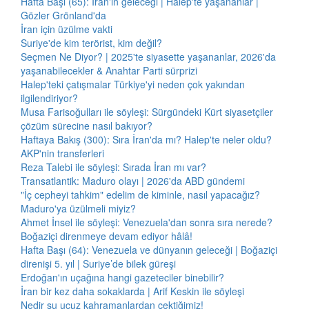
Hafta Başı (65): İran'ın geleceği | Halep'te yaşananlar |
Gözler Grönland'da
İran için üzülme vakti
Suriye'de kim terörist, kim değil?
Seçmen Ne Diyor? | 2025'te siyasette yaşananlar, 2026'da
yaşanabilecekler & Anahtar Parti sürprizi
Halep'teki çatışmalar Türkiye'yi neden çok yakından
ilgilendiriyor?
Musa Farisoğulları ile söyleşi: Sürgündeki Kürt siyasetçiler
çözüm sürecine nasıl bakıyor?
Haftaya Bakış (300): Sıra İran'da mı? Halep'te neler oldu?
AKP'nin transferleri
Reza Talebi ile söyleşi: Sırada İran mı var?
Transatlantik: Maduro olayı | 2026'da ABD gündemi
"İç cepheyi tahkim" edelim de kiminle, nasıl yapacağız?
Maduro'ya üzülmeli miyiz?
Ahmet İnsel ile söyleşi: Venezuela'dan sonra sıra nerede?
Boğaziçi direnmeye devam ediyor hâlâ!
Hafta Başı (64): Venezuela ve dünyanın geleceği | Boğaziçi
direnişi 5. yıl | Suriye’de bilek güreşi
Erdoğan'ın uçağına hangi gazeteciler binebilir?
İran bir kez daha sokaklarda | Arif Keskin ile söyleşi
Nedir şu ucuz kahramanlardan çektiğimiz!