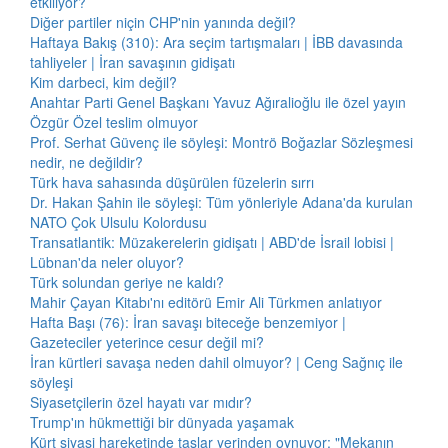
etkiliyor?
Diğer partiler niçin CHP'nin yanında değil?
Haftaya Bakış (310): Ara seçim tartışmaları | İBB davasında
tahliyeler | İran savaşının gidişatı
Kim darbeci, kim değil?
Anahtar Parti Genel Başkanı Yavuz Ağıralioğlu ile özel yayın
Özgür Özel teslim olmuyor
Prof. Serhat Güvenç ile söyleşi: Montrö Boğazlar Sözleşmesi
nedir, ne değildir?
Türk hava sahasında düşürülen füzelerin sırrı
Dr. Hakan Şahin ile söyleşi: Tüm yönleriyle Adana'da kurulan
NATO Çok Ulsulu Kolordusu
Transatlantik: Müzakerelerin gidişatı | ABD'de İsrail lobisi |
Lübnan'da neler oluyor?
Türk solundan geriye ne kaldı?
Mahir Çayan Kitabı'nı editörü Emir Ali Türkmen anlatıyor
Hafta Başı (76): İran savaşı biteceğe benzemiyor |
Gazeteciler yeterince cesur değil mi?
İran kürtleri savaşa neden dahil olmuyor? | Ceng Sağnıç ile
söyleşi
Siyasetçilerin özel hayatı var mıdır?
Trump'ın hükmettiği bir dünyada yaşamak
Kürt siyasi hareketinde taşlar yerinden oynuyor: "Mekanın