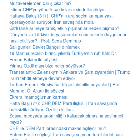
Müzakerelerden barış çıkar mı?
İktidar CHP'ye yönelik saldırılarını şiddetlendiriyor
Haftaya Bakış (311): CHP'nin ara seçim kampanyası,
operasyonlar sürüyor, İran savaşında mola
Gizli tanıklar neye tanık, etkin pişmanlar neden pişman?
Dünyada ve Türkiye'de yaşananlar seçmenlerin duygularını
nasıl etkiliyor? | Prof. Seda Demiralp
Salı günleri Devlet Bahçeli dinlemek
19 Mart sürecinin birinci yılında Türkiye'nin ruh hali: Dr.
Erman Bakırcı ile söyleşi
Yılmaz Özdil olayı bize neler söylüyor?
Transatlantik: Zelensky'nin Ankara ve Şam ziyaretleri | Trump
İran'ı tehdit etmeye devam ediyor
Tarhan Erdem: Bir siyaset bilgesinin bilinmeyenleri | Prof.
Mehmet Ö. Alkan ile söyleşi
Ekrem İmamoğlu'nun karnesi
Hafta Başı (77): CHP-DEM Parti ilişkisi | İran savaşında
belirsizlik sürüyor, Özdil'in istifası
Sosyal medyada anonimliğin kalkacak olmasına sevinmeli
miyiz?
CHP ile DEM Parti arasındaki makas açılıyor mu?
Hatem Ete ile söyleşi: İran savaşı seçmen tercihlerini nasıl