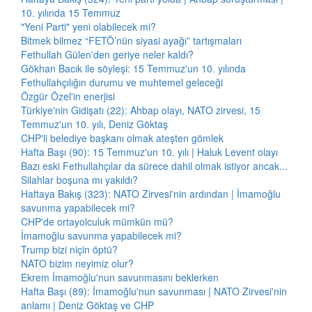
10. yılında 15 Temmuz
"Yeni Parti" yeni olabilecek mi?
Bitmek bilmez “FETÖ’nün siyasi ayağı” tartışmaları
Fethullah Gülen'den geriye neler kaldı?
Gökhan Bacık ile söyleşi: 15 Temmuz'un 10. yılında
Fethullahçılığın durumu ve muhtemel geleceği
Özgür Özel'in enerjisi
Türkiye'nin Gidişatı (22): Ahbap olayı, NATO zirvesi, 15
Temmuz'un 10. yılı, Deniz Göktaş
CHP'li belediye başkanı olmak ateşten gömlek
Hafta Başı (90): 15 Temmuz'un 10. yılı | Haluk Levent olayı
Bazı eski Fethullahçılar da sürece dahil olmak istiyor ancak...
Silahlar boşuna mı yakıldı?
Haftaya Bakış (323): NATO Zirvesi'nin ardından | İmamoğlu
savunma yapabilecek mi?
CHP'de ortayolculuk mümkün mü?
İmamoğlu savunma yapabilecek mi?
Trump bizi niçin öptü?
NATO bizim neyimiz olur?
Ekrem İmamoğlu'nun savunmasını beklerken
Hafta Başı (89): İmamoğlu'nun savunması | NATO Zirvesi'nin
anlamı | Deniz Göktaş ve CHP