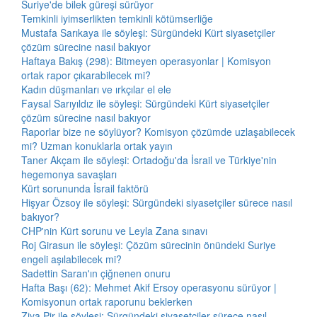
Suriye'de bilek güreşi sürüyor
Temkinli iyimserlikten temkinli kötümserliğe
Mustafa Sarıkaya ile söyleşi: Sürgündeki Kürt siyasetçiler
çözüm sürecine nasıl bakıyor
Haftaya Bakış (298): Bitmeyen operasyonlar | Komisyon
ortak rapor çıkarabilecek mi?
Kadın düşmanları ve ırkçılar el ele
Faysal Sarıyıldız ile söyleşi: Sürgündeki Kürt siyasetçiler
çözüm sürecine nasıl bakıyor
Raporlar bize ne söylüyor? Komisyon çözümde uzlaşabilecek
mi? Uzman konuklarla ortak yayın
Taner Akçam ile söyleşi: Ortadoğu'da İsrail ve Türkiye'nin
hegemonya savaşları
Kürt sorununda İsrail faktörü
Hişyar Özsoy ile söyleşi: Sürgündeki siyasetçiler sürece nasıl
bakıyor?
CHP'nin Kürt sorunu ve Leyla Zana sınavı
Roj Girasun ile söyleşi: Çözüm sürecinin önündeki Suriye
engeli aşılabilecek mi?
Sadettin Saran'ın çiğnenen onuru
Hafta Başı (62): Mehmet Akif Ersoy operasyonu sürüyor |
Komisyonun ortak raporunu beklerken
Ziya Pir ile söyleşi: Sürgündeki siyasetçiler sürece nasıl