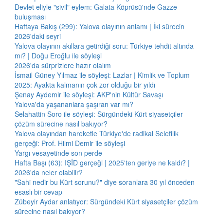
Devlet eliyle "sivil" eylem: Galata Köprüsü'nde Gazze
buluşması
Haftaya Bakış (299): Yalova olayının anlamı | İki sürecin
2026'daki seyri
Yalova olayının akıllara getirdiği soru: Türkiye tehdit altında
mı? | Doğu Eroğlu ile söyleşi
2026'da sürprizlere hazır olalım
İsmail Güney Yılmaz ile söyleşi: Lazlar | Kimlik ve Toplum
2025: Ayakta kalmanın çok zor olduğu bir yıldı
Şenay Aydemir ile söyleşi: AKP'nin Kültür Savaşı
Yalova'da yaşananlara şaşıran var mı?
Selahattin Soro ile söyleşi: Sürgündeki Kürt siyasetçiler
çözüm sürecine nasıl bakıyor?
Yalova olayından hareketle Türkiye'de radikal Selefilik
gerçeği: Prof. Hilmi Demir ile söyleşi
Yargı vesayetinde son perde
Hafta Başı (63): IŞİD gerçeği | 2025'ten geriye ne kaldı? |
2026'da neler olabilir?
"Sahi nedir bu Kürt sorunu?" diye soranlara 30 yıl önceden
esaslı bir cevap
Zübeyir Aydar anlatıyor: Sürgündeki Kürt siyasetçiler çözüm
sürecine nasıl bakıyor?