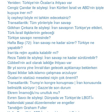
Yeniden: Türkiye'nin Öcalan'a ihtiyacı var
Cengiz Çandar ile söyleşi: İran Kürtleri İsrail ve ABD'nin ipiyle
kuyuya iner mi?
İç cepheyi böyle mi tahkim edeceksiniz?
Transatlantik: Tüm yönleriyle İran savaşı
Gökhan Çınkara ile söyleşi: İran savaşının Türkiye'ye etkileri,
Türk-İsrail ilişkilerinin geleceği
Türkiye savaşın neresinde?
Hafta Başı (72): İran savaşı ne kadar sürer? Türkiye ne
yapabilir?
İran'da rejim ayakta kalabilir mi?
Reza Talebi ile söyleşi: İran savaşı ne kadar sürdürebilir?
Cübbeli'nin acil olarak laikliğe ihtiyacı var
Bir yıl sonra yine İmralı'dan gelecek açıklamayı beklerken
Siyasi iktidar laik-islamcı çatışması arzuluyor
Öcalan'ın statüsü meselesi niçin çok önemli?
Transatlantik: Trump'ın kongre konuşması | İran konusunda
belirsizlik sürüyor | Gazze'de son durum
Ekrem İmamoğlu'nu unuttuk mu?
Evren Savcı ile söyleşi: Dünyada ve Türkiye'de LBGTİ+
hakkındaki yasal düzenlemeler ve engeller
Tanıdığım Graham Fuller