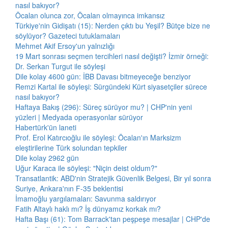
nasıl bakıyor?
Öcalan olunca zor, Öcalan olmayınca imkansız
Türkiye'nin Gidişatı (15): Nerden çıktı bu Yeşil? Bütçe bize ne
söylüyor? Gazeteci tutuklamaları
Mehmet Akif Ersoy'un yalnızlığı
19 Mart sonrası seçmen tercihleri nasıl değişti? İzmir örneği:
Dr. Serkan Turgut ile söyleşi
Dile kolay 4600 gün: İBB Davası bitmeyeceğe benziyor
Remzi Kartal ile söyleşi: Sürgündeki Kürt siyasetçiler sürece
nasıl bakıyor?
Haftaya Bakış (296): Süreç sürüyor mu? | CHP'nin yeni
yüzleri | Medyada operasyonlar sürüyor
Habertürk'ün laneti
Prof. Erol Katırcıoğlu ile söyleşi: Öcalan'ın Marksizm
eleştirilerine Türk solundan tepkiler
Dile kolay 2962 gün
Uğur Karaca ile söyleşi: "Niçin deist oldum?"
Transatlantik: ABD'nin Stratejik Güvenlik Belgesi, Bir yıl sonra
Suriye, Ankara'nın F-35 beklentisi
İmamoğlu yargılamaları: Savunma saldırıyor
Fatih Altaylı haklı mı? İş dünyamız korkak mı?
Hafta Başı (61): Tom Barrack'tan peşpeşe mesajlar | CHP'de