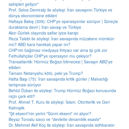
sahipleri geliyor"
Prof. Selva Demiralp ile söyleşi: İran savaşının Türkiye ve
dünya ekonomisine etkileri
Haftaya Bakış (309): CHP'ye operasyonlar sürüyor | Süreçte
duraklama devri | İran savaşı ve Türkiye
Akın Gürlek olayında saflar iyice karıştı
Reza Talebi ile söyleşi: İran savaşında müzakere mümkün
mü? ABD kara harekatı yapar mı?
CHP'nin bağımsız medyaya ihtiyacı var ama işi çok zor
Fethullahçılar CHP'ye operasyon mu çekiyor?
Transatlantik: Hürmüz Boğazı bilmecesi | Savaşın ABD'ye
etkileri
Tamam Netanyahu kötü, peki ya Trump?
Hafta Başı (75): İran savaşında kritik günler | Malvarlığı
tartışması sürüyor
Behlül Özkan ile söyleşi: Trump Hürmüz Boğazı konusunda
niçin çark etti?
Prof. Ahmet T. Kuru ile söyleşi: İslam, Otoriterlik ve Geri
Kalmışlık
"Şii ekseni"nin yerini "Sünni ekseni" mi alıyor?
Beyaz Toroslu savcı ve "devlette devamlılık esastır"
Dr. Mehmet Akif Koç ile söyleşi: İran savaşında istihbaratın