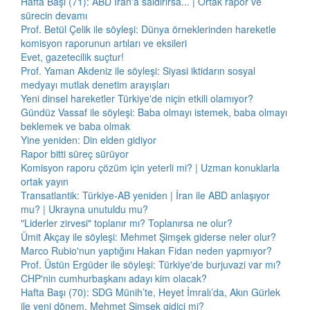
Hafta Başı (71): ABD İran'a saldırırsa... | Ortak rapor ve
sürecin devamı
Prof. Betül Çelik ile söyleşi: Dünya örneklerinden hareketle
komisyon raporunun artıları ve eksileri
Evet, gazetecilik suçtur!
Prof. Yaman Akdeniz ile söyleşi: Siyasi iktidarın sosyal
medyayı mutlak denetim arayışları
Yeni dinsel hareketler Türkiye'de niçin etkili olamıyor?
Gündüz Vassaf ile söyleşi: Baba olmayı istemek, baba olmayı
beklemek ve baba olmak
Yine yeniden: Din elden gidiyor
Rapor bitti süreç sürüyor
Komisyon raporu çözüm için yeterli mi? | Uzman konuklarla
ortak yayın
Transatlantik: Türkiye-AB yeniden | İran ile ABD anlaşıyor
mu? | Ukrayna unutuldu mu?
"Liderler zirvesi" toplanır mı? Toplanırsa ne olur?
Ümit Akçay ile söyleşi: Mehmet Şimşek giderse neler olur?
Marco Rubio'nun yaptığını Hakan Fidan neden yapmıyor?
Prof. Üstün Ergüder ile söyleşi: Türkiye'de burjuvazi var mı?
CHP'nin cumhurbaşkanı adayı kim olacak?
Hafta Başı (70): SDG Münih’te, Heyet İmralı’da, Akın Gürlek
ile yeni dönem, Mehmet Şimşek gidici mi?