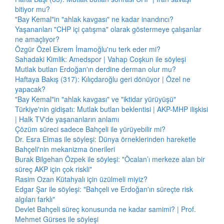
bitiyor mu?
"Bay Kemal"in "ahlak kavgası" ne kadar inandırıcı?
Yaşananları "CHP içi çatışma" olarak göstermeye çalışanlar
ne amaçlıyor?
Özgür Özel Ekrem İmamoğlu'nu terk eder mi?
Sahadaki Kimlik: Amedspor | Vahap Coşkun ile söyleşi
Mutlak butlan Erdoğan'ın derdine derman olur mu?
Haftaya Bakış (317): Kılıçdaroğlu geri dönüyor | Özel ne
yapacak?
"Bay Kemal"in "ahlak kavgası" ve "iktidar yürüyüşü"
Türkiye'nin gidişatı: Mutlak butlan beklentisi | AKP-MHP ilişkisi
| Halk TV'de yaşananların anlamı
Çözüm süreci sadece Bahçeli ile yürüyebilir mi?
Dr. Esra Elmas ile söyleşi: Dünya örneklerinden hareketle
Bahçeli'nin mekanizma önerileri
Burak Bilgehan Özpek ile söyleşi: "Öcalan’ı merkeze alan bir
süreç AKP için çok riskli"
Rasim Ozan Kütahyalı için üzülmeli miyiz?
Edgar Şar ile söyleşi: "Bahçeli ve Erdoğan'ın süreçte risk
algıları farklı"
Devlet Bahçeli süreç konusunda ne kadar samimi? | Prof.
Mehmet Gürses ile söyleşi