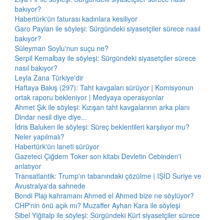
bakıyor?
Habertürk'ün faturası kadınlara kesiliyor
Garo Paylan ile söyleşi: Sürgündeki siyasetçiler sürece nasıl
bakıyor?
Süleyman Soylu'nun suçu ne?
Serpil Kemalbay ile söyleşi: Sürgündeki siyasetçiler sürece
nasıl bakıyor?
Leyla Zana Türkiye'dir
Haftaya Bakış (297): Taht kavgaları sürüyor | Komisyonun
ortak raporu bekleniyor | Medyaya operasyonlar
Ahmet Şık ile söyleşi: Kızışan taht kavgalarının arka planı
Dindar nesil diye diye...
İdris Baluken ile söyleşi: Süreç beklentileri karşılıyor mu?
Neler yapılmalı?
Habertürk'ün laneti sürüyor
Gazeteci Çiğdem Toker son kitabı Devletin Cebinden'i
anlatıyor
Transatlantik: Trump'ın tabanındaki çözülme | IŞİD Suriye ve
Avustralya'da sahnede
Bondi Plajı kahramanı Ahmed el Ahmed bize ne söylüyor?
CHP'nin önü açık mı? Muzaffer Ayhan Kara ile söyleşi
Sibel Yiğitalp ile söyleşi: Sürgündeki Kürt siyasetçiler sürece