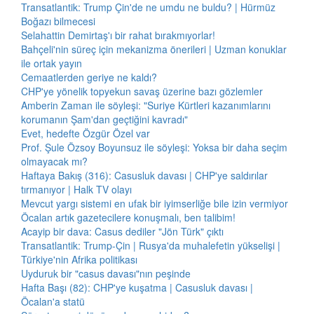
Transatlantik: Trump Çin'de ne umdu ne buldu? | Hürmüz
Boğazı bilmecesi
Selahattin Demirtaş'ı bir rahat bırakmıyorlar!
Bahçeli'nin süreç için mekanizma önerileri | Uzman konuklar
ile ortak yayın
Cemaatlerden geriye ne kaldı?
CHP'ye yönelik topyekun savaş üzerine bazı gözlemler
Amberin Zaman ile söyleşi: "Suriye Kürtleri kazanımlarını
korumanın Şam'dan geçtiğini kavradı"
Evet, hedefte Özgür Özel var
Prof. Şule Özsoy Boyunsuz ile söyleşi: Yoksa bir daha seçim
olmayacak mı?
Haftaya Bakış (316): Casusluk davası | CHP'ye saldırılar
tırmanıyor | Halk TV olayı
Mevcut yargı sistemi en ufak bir iyimserliğe bile izin vermiyor
Öcalan artık gazetecilere konuşmalı, ben talibim!
Acayip bir dava: Casus dediler "Jön Türk" çıktı
Transatlantik: Trump-Çin | Rusya'da muhalefetin yükselişi |
Türkiye'nin Afrika politikası
Uyduruk bir "casus davası"nın peşinde
Hafta Başı (82): CHP'ye kuşatma | Casusluk davası |
Öcalan'a statü