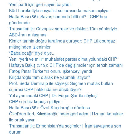
Yeni parti için geri sayım başladı
Kürt hareketiyle sosyalist sol arasında makas açılıyor
Hafta Başı (86): Savaş sonunda bitti mi? | CHP hep
gündemde
Transatlantik: Cevapsız sorular ve riskler: Tüm yönleriyle
ABD-İran anlaşması
Kimler tarihin doğru tarafında duruyor: CHP Lüleburgaz
mitinginden izlenimler
"Baba ocağı" diye diye...
Yeni "yerli ve milli" muhalefet partisi olma yolundaki CHP
Haftaya Bakış (319): CHP’de değişimciler için tercih zamanı
Fatoş Pınar Türker'in onuru işkenceyi yendi
Kılıçdaroğlu tam olarak ne yapmak istiyor?
Prof. Seda Demiralp ile söyleşi: Seçmen mutlak butlan
sonrası CHP hakkında ne düşünüyor?
Yol ayrımındaki CHP | Dr. Edgar Şar ile söyleşi
CHP son hız kopuşa gidiyor
Hafta Başı (85): Özel-Kılıçdaroğlu düellosu
Özel'den ileri, Kılıçdaroğlu'ndan geri adım | Uzman konuklar
ile ortak yayın
Transatlantik: Ermenistan'da seçimler | İran savaşında son
durum