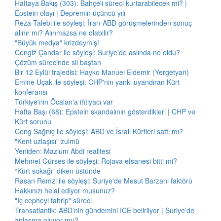
Haftaya Bakış (303): Bahçeli süreci kurtarabilecek mi? |
Epstein olayı | Depremin üçüncü yılı
Reza Talebi ile söyleşi: İran-ABD görüşmelerinden sonuç
alınır mı? Alınmazsa ne olabilir?
"Büyük medya" krizdeymiş!
Cengiz Çandar ile söyleşi: Suriye'de aslında ne oldu?
Çözüm sürecinde sil baştan
Bir 12 Eylül trajedisi: Hayko Manuel Eldemir (Yergetyan)
Emine Uçak ile söyleşi: CHP'nin yankı uyandıran Kürt
konferansı
Türkiye'nin Öcalan'a ihtiyacı var
Hafta Başı (68): Epstein skandalının gösterdikleri | CHP ve
Kürt sorunu
Ceng Sağnıç ile söyleşi: ABD ve İsrail Kürtleri sattı mı?
"Kent uzlaşısı" zulmü
Yeniden: Mazlum Abdi realitesi
Mehmet Gürses ile söyleşi: Rojava efsanesi bitti mi?
“Kürt sokağı” diken üstünde
Rasan Remzi ile söyleşi: Suriye'de Mesut Barzani faktörü
Hakkınızı helal ediyor musunuz?
"İç cepheyi tahrip" süreci
Transatlantik: ABD’nin gündemini ICE belirliyor | Suriye’de
anlaşma oluyor mu?