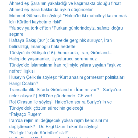
Ahmed eş-Şara'nın yakaladığı ve kaçırmakta olduğu fırsat
Ahmed eş-Şara hakkında aykırı düşünceler
Mehmet Gürses ile söyleşi: "Halep'te iki mahalleyi kazanmak
için Kürtleri kaybetme riski"
"Ya sev ya terk et"ten "Furkan günlerindeyiz, safınızı doğru
seçin"e
Haftaya Bakış (301): Suriye'de gerginlik sürüyor, İran
belirsizliği, İmamoğlu hâlâ hedefte
Türkiye'nin Gidişatı (16): Venezuela, İran, Grönland...
Halep'de yaşananlar, Uyuşturucu sorunumuz
Türkiye'de İslamcıların İran rejimiyle yıllara yayılan "aşk ve
nefret" ilişkisi
Hüseyin Çelik ile söyleşi: "Kürt anasını görmesin" politikaları
Hangi Öcalan?
Transatlantik: Sırada Grönland mı İran mı var? | Suriye'de
neler oluyor? | ABD'de gündemde ICE var!
Roj Girasun ile söyleşi: Halep'ten sonra Suriye'nin ve
Türkiye'deki çözüm sürecinin geleceği
"Palyaço Ruşen"
İran'da rejim mi değişecek yoksa rejim kendisini mi
değiştirecek? | Dr. Ezgi Uzun Teker ile söyleşi
"Sizi gidi 'kripto Kürtçüler' sizi!"