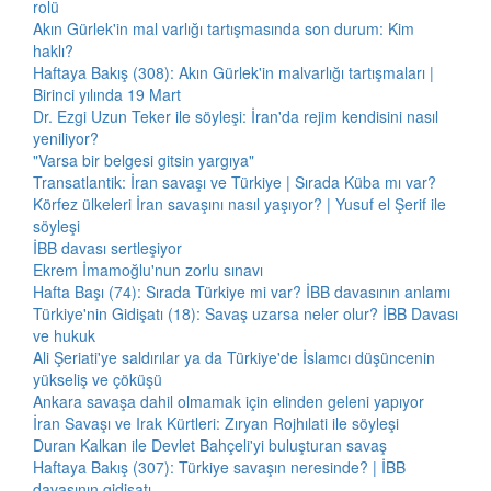
rolü
Akın Gürlek'in mal varlığı tartışmasında son durum: Kim
haklı?
Haftaya Bakış (308): Akın Gürlek'in malvarlığı tartışmaları |
Birinci yılında 19 Mart
Dr. Ezgi Uzun Teker ile söyleşi: İran'da rejim kendisini nasıl
yeniliyor?
"Varsa bir belgesi gitsin yargıya"
Transatlantik: İran savaşı ve Türkiye | Sırada Küba mı var?
Körfez ülkeleri İran savaşını nasıl yaşıyor? | Yusuf el Şerif ile
söyleşi
İBB davası sertleşiyor
Ekrem İmamoğlu'nun zorlu sınavı
Hafta Başı (74): Sırada Türkiye mi var? İBB davasının anlamı
Türkiye'nin Gidişatı (18): Savaş uzarsa neler olur? İBB Davası
ve hukuk
Ali Şeriati'ye saldırılar ya da Türkiye'de İslamcı düşüncenin
yükseliş ve çöküşü
Ankara savaşa dahil olmamak için elinden geleni yapıyor
İran Savaşı ve Irak Kürtleri: Zıryan Rojhılati ile söyleşi
Duran Kalkan ile Devlet Bahçeli'yi buluşturan savaş
Haftaya Bakış (307): Türkiye savaşın neresinde? | İBB
davasının gidişatı