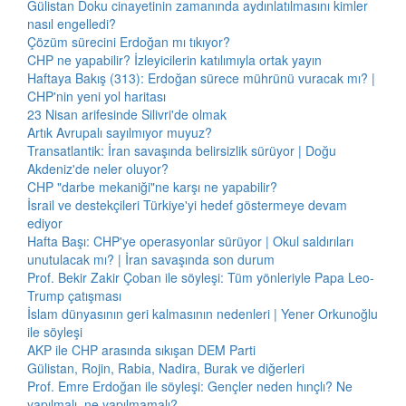
Gülistan Doku cinayetinin zamanında aydınlatılmasını kimler
nasıl engelledi?
Çözüm sürecini Erdoğan mı tıkıyor?
CHP ne yapabilir? İzleyicilerin katılımıyla ortak yayın
Haftaya Bakış (313): Erdoğan sürece mührünü vuracak mı? |
CHP'nin yeni yol haritası
23 Nisan arifesinde Silivri'de olmak
Artık Avrupalı sayılmıyor muyuz?
Transatlantik: İran savaşında belirsizlik sürüyor | Doğu
Akdeniz'de neler oluyor?
CHP "darbe mekaniği"ne karşı ne yapabilir?
İsrail ve destekçileri Türkiye'yi hedef göstermeye devam
ediyor
Hafta Başı: CHP'ye operasyonlar sürüyor | Okul saldırıları
unutulacak mı? | İran savaşında son durum
Prof. Bekir Zakir Çoban ile söyleşi: Tüm yönleriyle Papa Leo-
Trump çatışması
İslam dünyasının geri kalmasının nedenleri | Yener Orkunoğlu
ile söyleşi
AKP ile CHP arasında sıkışan DEM Parti
Gülistan, Rojin, Rabia, Nadira, Burak ve diğerleri
Prof. Emre Erdoğan ile söyleşi: Gençler neden hınçlı? Ne
yapılmalı, ne yapılmamalı?