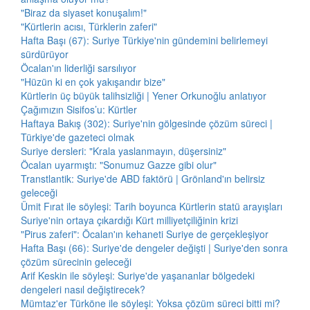
"Biraz da siyaset konuşalım!"
"Kürtlerin acısı, Türklerin zaferi"
Hafta Başı (67): Suriye Türkiye'nin gündemini belirlemeyi
sürdürüyor
Öcalan'ın liderliği sarsılıyor
"Hüzün ki en çok yakışandır bize"
Kürtlerin üç büyük talihsizliği | Yener Orkunoğlu anlatıyor
Çağımızın Sisifos’u: Kürtler
Haftaya Bakış (302): Suriye'nin gölgesinde çözüm süreci |
Türkiye'de gazeteci olmak
Suriye dersleri: "Krala yaslanmayın, düşersiniz"
Öcalan uyarmıştı: "Sonumuz Gazze gibi olur"
Transtlantik: Suriye'de ABD faktörü | Grönland'ın belirsiz
geleceği
Ümit Fırat ile söyleşi: Tarih boyunca Kürtlerin statü arayışları
Suriye'nin ortaya çıkardığı Kürt milliyetçiliğinin krizi
"Pirus zaferi": Öcalan'ın kehaneti Suriye de gerçekleşiyor
Hafta Başı (66): Suriye'de dengeler değişti | Suriye'den sonra
çözüm sürecinin geleceği
Arif Keskin ile söyleşi: Suriye'de yaşananlar bölgedeki
dengeleri nasıl değiştirecek?
Mümtaz'er Türköne ile söyleşi: Yoksa çözüm süreci bitti mi?