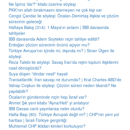
Ne İşimiz Var?" kitabı üzerine söyleşi
PKK'nın silah bırakmasını istemeyen ne çok kişi var
Cengiz Çandar ile söyleşi: Öcalan-Demirtaş ilişkisi ve çözüm
sürecinin geleceği
Haftaya Bakış (314): 1 Mayıs'ın anlamı | İBB davasında
tahliyeler
İBB davasında Adem Soytekin niçin tahliye edildi?
Erdoğan çözüm sürecinin önünü açıyor mu?
Türkiye Avrupa'nın içinde mi, dışında mı? | Sinan Ülgen ile
söyleşi
Reza Talebi ile söyleşi: Savaş İran'da rejim-toplum ilişkilerini
nasıl dönüştürdü?
Suya düşen "dindar nesil" hayali
Transatlantik: İran savaşı ne durumda? | Kral Charles ABD'de
Vahap Coşkun ile söyleşi: Çözüm süreci neden tıkandı? Ne
yapılabilir?
Öcalan'ın gündeminde niçin hep İsrail var?
Ahmet Şık yeni kitabı "Ayna/Heli" yi anlatıyor
İBB Davası canlı yayınlansa neler olurdu?
Hafta Başı (80): Türkiye Avrupalı değil mi? | CHP'nin yeni yol
haritası | İsrail-Türkiye gerginliği
Muhtemel CHP iktidarı kimleri korkutuyor?