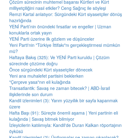
Çözüm sürecinin muhtemel başarısı Kürtleri ve Kürt
milliyetçiliğini nasıl etkiler? Ceng Sağnıç ile söyleşi
Remzi Kartal anlatıyor: Sürgündeki Kürt siyasetçiler dönüş
hazırlığında
YENİ Parti’nin önündeki fırsatlar ve engeller | Uzman
konuklarla ortak yayın
YENİ Parti üzerine ilk gözlem ve düşünceler
Yeni Parti'nin "Türkiye İttifakı"nı gerçekleştirmesi mümkün
mü?
Haftaya Bakış (325): Ve YENİ Parti kuruldu | Çözüm
sürecinde çözüme doğru
Önce sürgündeki Kürt siyasetçiler dönecek
Yeni ana muhalefet partisini beklerken
"Çerçeve yasa"nın eli kulağında
Transatlantik: Savaş ne zaman bitecek? | ABD-İsrail
ilişkilerinde son durum
Kandil izlenimleri (3): Yarım yüzyıllık bir sayfa kapanmak
üzere
Hafta Başı (91): Süreçte önemli aşama | Yeni partinin eli
kulağında | Savaş bitmek bilmiyor
İzleyicilerin katılımıyla: Kandil'de Duran Kalkan röportajının
öyküsü
Kandil izlenimleri (2): Üniformalar ne zaman çıkarılacak?