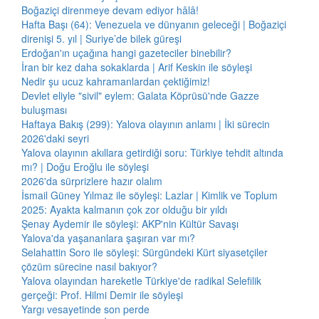
Boğaziçi direnmeye devam ediyor hâlâ!
Hafta Başı (64): Venezuela ve dünyanın geleceği | Boğaziçi
direnişi 5. yıl | Suriye’de bilek güreşi
Erdoğan'ın uçağına hangi gazeteciler binebilir?
İran bir kez daha sokaklarda | Arif Keskin ile söyleşi
Nedir şu ucuz kahramanlardan çektiğimiz!
Devlet eliyle "sivil" eylem: Galata Köprüsü'nde Gazze
buluşması
Haftaya Bakış (299): Yalova olayının anlamı | İki sürecin
2026'daki seyri
Yalova olayının akıllara getirdiği soru: Türkiye tehdit altında
mı? | Doğu Eroğlu ile söyleşi
2026'da sürprizlere hazır olalım
İsmail Güney Yılmaz ile söyleşi: Lazlar | Kimlik ve Toplum
2025: Ayakta kalmanın çok zor olduğu bir yıldı
Şenay Aydemir ile söyleşi: AKP'nin Kültür Savaşı
Yalova'da yaşananlara şaşıran var mı?
Selahattin Soro ile söyleşi: Sürgündeki Kürt siyasetçiler
çözüm sürecine nasıl bakıyor?
Yalova olayından hareketle Türkiye'de radikal Selefilik
gerçeği: Prof. Hilmi Demir ile söyleşi
Yargı vesayetinde son perde