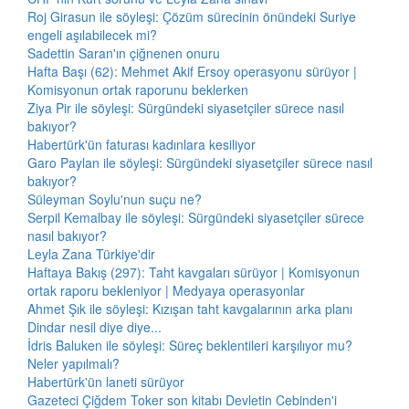
Roj Girasun ile söyleşi: Çözüm sürecinin önündeki Suriye
engeli aşılabilecek mi?
Sadettin Saran'ın çiğnenen onuru
Hafta Başı (62): Mehmet Akif Ersoy operasyonu sürüyor |
Komisyonun ortak raporunu beklerken
Ziya Pir ile söyleşi: Sürgündeki siyasetçiler sürece nasıl
bakıyor?
Habertürk'ün faturası kadınlara kesiliyor
Garo Paylan ile söyleşi: Sürgündeki siyasetçiler sürece nasıl
bakıyor?
Süleyman Soylu'nun suçu ne?
Serpil Kemalbay ile söyleşi: Sürgündeki siyasetçiler sürece
nasıl bakıyor?
Leyla Zana Türkiye'dir
Haftaya Bakış (297): Taht kavgaları sürüyor | Komisyonun
ortak raporu bekleniyor | Medyaya operasyonlar
Ahmet Şık ile söyleşi: Kızışan taht kavgalarının arka planı
Dindar nesil diye diye...
İdris Baluken ile söyleşi: Süreç beklentileri karşılıyor mu?
Neler yapılmalı?
Habertürk'ün laneti sürüyor
Gazeteci Çiğdem Toker son kitabı Devletin Cebinden'i