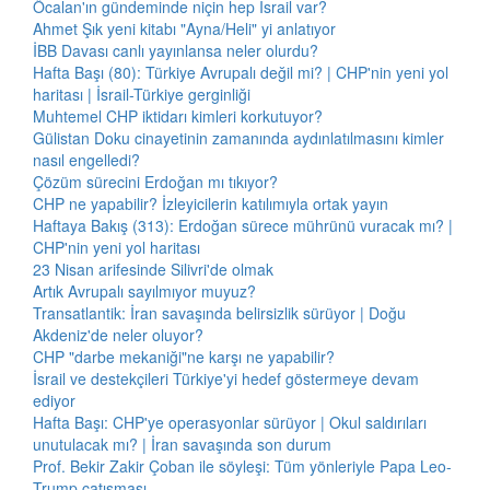
Öcalan'ın gündeminde niçin hep İsrail var?
Ahmet Şık yeni kitabı "Ayna/Heli" yi anlatıyor
İBB Davası canlı yayınlansa neler olurdu?
Hafta Başı (80): Türkiye Avrupalı değil mi? | CHP'nin yeni yol
haritası | İsrail-Türkiye gerginliği
Muhtemel CHP iktidarı kimleri korkutuyor?
Gülistan Doku cinayetinin zamanında aydınlatılmasını kimler
nasıl engelledi?
Çözüm sürecini Erdoğan mı tıkıyor?
CHP ne yapabilir? İzleyicilerin katılımıyla ortak yayın
Haftaya Bakış (313): Erdoğan sürece mührünü vuracak mı? |
CHP'nin yeni yol haritası
23 Nisan arifesinde Silivri'de olmak
Artık Avrupalı sayılmıyor muyuz?
Transatlantik: İran savaşında belirsizlik sürüyor | Doğu
Akdeniz'de neler oluyor?
CHP "darbe mekaniği"ne karşı ne yapabilir?
İsrail ve destekçileri Türkiye'yi hedef göstermeye devam
ediyor
Hafta Başı: CHP'ye operasyonlar sürüyor | Okul saldırıları
unutulacak mı? | İran savaşında son durum
Prof. Bekir Zakir Çoban ile söyleşi: Tüm yönleriyle Papa Leo-
Trump çatışması