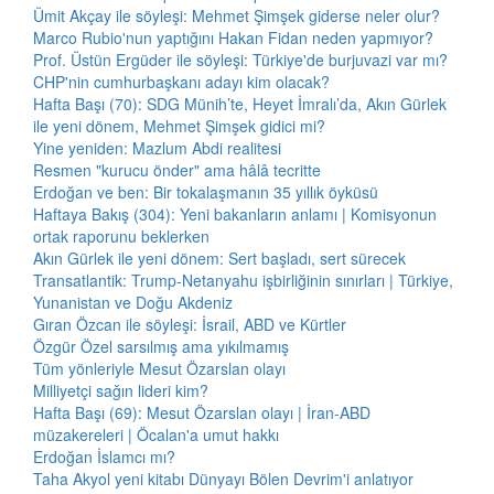
Ümit Akçay ile söyleşi: Mehmet Şimşek giderse neler olur?
Marco Rubio'nun yaptığını Hakan Fidan neden yapmıyor?
Prof. Üstün Ergüder ile söyleşi: Türkiye'de burjuvazi var mı?
CHP'nin cumhurbaşkanı adayı kim olacak?
Hafta Başı (70): SDG Münih’te, Heyet İmralı’da, Akın Gürlek
ile yeni dönem, Mehmet Şimşek gidici mi?
Yine yeniden: Mazlum Abdi realitesi
Resmen "kurucu önder" ama hâlâ tecritte
Erdoğan ve ben: Bir tokalaşmanın 35 yıllık öyküsü
Haftaya Bakış (304): Yeni bakanların anlamı | Komisyonun
ortak raporunu beklerken
Akın Gürlek ile yeni dönem: Sert başladı, sert sürecek
Transatlantik: Trump-Netanyahu işbirliğinin sınırları | Türkiye,
Yunanistan ve Doğu Akdeniz
Gıran Özcan ile söyleşi: İsrail, ABD ve Kürtler
Özgür Özel sarsılmış ama yıkılmamış
Tüm yönleriyle Mesut Özarslan olayı
Milliyetçi sağın lideri kim?
Hafta Başı (69): Mesut Özarslan olayı | İran-ABD
müzakereleri | Öcalan'a umut hakkı
Erdoğan İslamcı mı?
Taha Akyol yeni kitabı Dünyayı Bölen Devrim'i anlatıyor