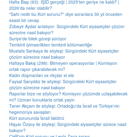
Hafta Başı (63): IŞİD gerçeği | 2025'ten geriye ne kaldı? |
2026'da neler olabilir?
"Sahi nedir bu Kürt sorunu?" diye soranlara 30 yıl önceden
esaslı bir cevap
Zübeyir Aydar anlatıyor: Sürgündeki Kürt siyasetçiler çözüm
sürecine nasıl bakıyor?
Suriye'de bilek güreşi sürüyor
Temkinli iyimserlikten temkinli kötümserliğe
Mustafa Sarıkaya ile söyleşi: Sürgündeki Kürt siyasetçiler
çözüm sürecine nasıl bakıyor
Haftaya Bakış (298): Bitmeyen operasyonlar | Komisyon
ortak rapor çıkarabilecek mi?
Kadın düşmanları ve ırkçılar el ele
Faysal Sarıyıldız ile söyleşi: Sürgündeki Kürt siyasetçiler
çözüm sürecine nasıl bakıyor
Raporlar bize ne söylüyor? Komisyon çözümde uzlaşabilecek
mi? Uzman konuklarla ortak yayın
Taner Akçam ile söyleşi: Ortadoğu'da İsrail ve Türkiye'nin
hegemonya savaşları
Kürt sorununda İsrail faktörü
Hişyar Özsoy ile söyleşi: Sürgündeki siyasetçiler sürece nasıl
bakıyor?
CHP'nin Kürt sorunu ve Leyla Zana sınavı