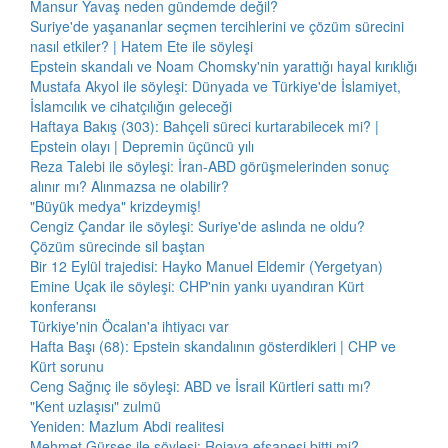
Mansur Yavaş neden gündemde değil?
Suriye'de yaşananlar seçmen tercihlerini ve çözüm sürecini
nasıl etkiler? | Hatem Ete ile söyleşi
Epstein skandalı ve Noam Chomsky'nin yarattığı hayal kırıklığı
Mustafa Akyol ile söyleşi: Dünyada ve Türkiye'de İslamiyet,
İslamcılık ve cihatçılığın geleceği
Haftaya Bakış (303): Bahçeli süreci kurtarabilecek mi? |
Epstein olayı | Depremin üçüncü yılı
Reza Talebi ile söyleşi: İran-ABD görüşmelerinden sonuç
alınır mı? Alınmazsa ne olabilir?
"Büyük medya" krizdeymiş!
Cengiz Çandar ile söyleşi: Suriye'de aslında ne oldu?
Çözüm sürecinde sil baştan
Bir 12 Eylül trajedisi: Hayko Manuel Eldemir (Yergetyan)
Emine Uçak ile söyleşi: CHP'nin yankı uyandıran Kürt
konferansı
Türkiye'nin Öcalan'a ihtiyacı var
Hafta Başı (68): Epstein skandalının gösterdikleri | CHP ve
Kürt sorunu
Ceng Sağnıç ile söyleşi: ABD ve İsrail Kürtleri sattı mı?
"Kent uzlaşısı" zulmü
Yeniden: Mazlum Abdi realitesi
Mehmet Gürses ile söyleşi: Rojava efsanesi bitti mi?