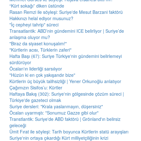
“Kürt sokağı” diken üstünde
Rasan Remzi ile söyleşi: Suriye'de Mesut Barzani faktörü
Hakkınızı helal ediyor musunuz?
"İç cepheyi tahrip" süreci
Transatlantik: ABD’nin gündemini ICE belirliyor | Suriye’de
anlaşma oluyor mu?
"Biraz da siyaset konuşalım!"
"Kürtlerin acısı, Türklerin zaferi"
Hafta Başı (67): Suriye Türkiye'nin gündemini belirlemeyi
sürdürüyor
Öcalan'ın liderliği sarsılıyor
"Hüzün ki en çok yakışandır bize"
Kürtlerin üç büyük talihsizliği | Yener Orkunoğlu anlatıyor
Çağımızın Sisifos’u: Kürtler
Haftaya Bakış (302): Suriye'nin gölgesinde çözüm süreci |
Türkiye'de gazeteci olmak
Suriye dersleri: "Krala yaslanmayın, düşersiniz"
Öcalan uyarmıştı: "Sonumuz Gazze gibi olur"
Transtlantik: Suriye'de ABD faktörü | Grönland'ın belirsiz
geleceği
Ümit Fırat ile söyleşi: Tarih boyunca Kürtlerin statü arayışları
Suriye'nin ortaya çıkardığı Kürt milliyetçiliğinin krizi