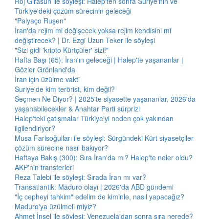
Roj Girasun ile söyleşi: Halep'ten sonra Suriye'nin ve
Türkiye'deki çözüm sürecinin geleceği
"Palyaço Ruşen"
İran'da rejim mi değişecek yoksa rejim kendisini mi
değiştirecek? | Dr. Ezgi Uzun Teker ile söyleşi
"Sizi gidi 'kripto Kürtçüler' sizi!"
Hafta Başı (65): İran'ın geleceği | Halep'te yaşananlar |
Gözler Grönland'da
İran için üzülme vakti
Suriye'de kim terörist, kim değil?
Seçmen Ne Diyor? | 2025'te siyasette yaşananlar, 2026'da
yaşanabilecekler & Anahtar Parti sürprizi
Halep'teki çatışmalar Türkiye'yi neden çok yakından
ilgilendiriyor?
Musa Farisoğulları ile söyleşi: Sürgündeki Kürt siyasetçiler
çözüm sürecine nasıl bakıyor?
Haftaya Bakış (300): Sıra İran'da mı? Halep'te neler oldu?
AKP'nin transferleri
Reza Talebi ile söyleşi: Sırada İran mı var?
Transatlantik: Maduro olayı | 2026'da ABD gündemi
"İç cepheyi tahkim" edelim de kiminle, nasıl yapacağız?
Maduro'ya üzülmeli miyiz?
Ahmet İnsel ile söyleşi: Venezuela'dan sonra sıra nerede?