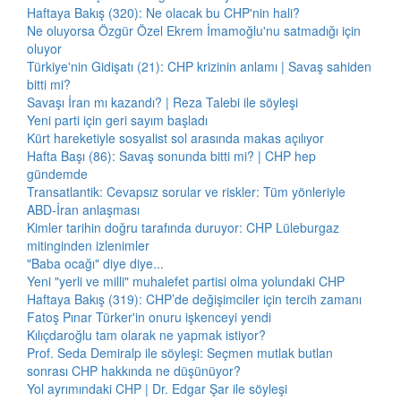
Haftaya Bakış (320): Ne olacak bu CHP'nin hali?
Ne oluyorsa Özgür Özel Ekrem İmamoğlu'nu satmadığı için
oluyor
Türkiye'nin Gidişatı (21): CHP krizinin anlamı | Savaş sahiden
bitti mi?
Savaşı İran mı kazandı? | Reza Talebi ile söyleşi
Yeni parti için geri sayım başladı
Kürt hareketiyle sosyalist sol arasında makas açılıyor
Hafta Başı (86): Savaş sonunda bitti mi? | CHP hep
gündemde
Transatlantik: Cevapsız sorular ve riskler: Tüm yönleriyle
ABD-İran anlaşması
Kimler tarihin doğru tarafında duruyor: CHP Lüleburgaz
mitinginden izlenimler
"Baba ocağı" diye diye...
Yeni "yerli ve milli" muhalefet partisi olma yolundaki CHP
Haftaya Bakış (319): CHP’de değişimciler için tercih zamanı
Fatoş Pınar Türker'in onuru işkenceyi yendi
Kılıçdaroğlu tam olarak ne yapmak istiyor?
Prof. Seda Demiralp ile söyleşi: Seçmen mutlak butlan
sonrası CHP hakkında ne düşünüyor?
Yol ayrımındaki CHP | Dr. Edgar Şar ile söyleşi