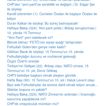
CHP'den "yeni parti"ye süreklilik ve değişim | Dr. Edgar Şar
ile söyleşi
Kandil izlenimleri (1): Cümleler Öcalan ile başlıyor Öcalan ile
bitiyor
Duran Kalkan ile söyleşi: Bu süreç batmayacak!
Haftaya Bakış (324): Yeni parti yolda | Ahbap soruşturması |
10. yılında 15 Temmuz
"Yeni Parti" yeni olabilecek mi?
Bitmek bilmez “FETÖ’nün siyasi ayağı” tartışmaları
Fethullah Gülen'den geriye neler kaldı?
Gökhan Bacık ile söyleşi: 15 Temmuz'un 10. yılında
Fethullahçılığın durumu ve muhtemel geleceği
Özgür Özel'in enerjisi
Türkiye'nin Gidişatı (22): Ahbap olayı, NATO zirvesi, 15
Temmuz'un 10. yılı, Deniz Göktaş
CHP'li belediye başkanı olmak ateşten gömlek
Hafta Başı (90): 15 Temmuz'un 10. yılı | Haluk Levent olayı
Bazı eski Fethullahçılar da sürece dahil olmak istiyor ancak...
Silahlar boşuna mı yakıldı?
Haftaya Bakış (323): NATO Zirvesi'nin ardından | İmamoğlu
savunma yapabilecek mi?
CHP'de ortayolculuk mümkün mü?