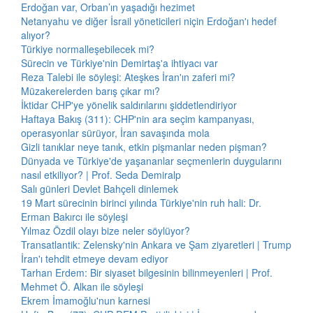
Erdoğan var, Orban’ın yaşadığı hezimet
Netanyahu ve diğer İsrail yöneticileri niçin Erdoğan'ı hedef
alıyor?
Türkiye normalleşebilecek mi?
Sürecin ve Türkiye'nin Demirtaş'a ihtiyacı var
Reza Talebi ile söyleşi: Ateşkes İran'ın zaferi mi?
Müzakerelerden barış çıkar mı?
İktidar CHP'ye yönelik saldırılarını şiddetlendiriyor
Haftaya Bakış (311): CHP'nin ara seçim kampanyası,
operasyonlar sürüyor, İran savaşında mola
Gizli tanıklar neye tanık, etkin pişmanlar neden pişman?
Dünyada ve Türkiye'de yaşananlar seçmenlerin duygularını
nasıl etkiliyor? | Prof. Seda Demiralp
Salı günleri Devlet Bahçeli dinlemek
19 Mart sürecinin birinci yılında Türkiye'nin ruh hali: Dr.
Erman Bakırcı ile söyleşi
Yılmaz Özdil olayı bize neler söylüyor?
Transatlantik: Zelensky'nin Ankara ve Şam ziyaretleri | Trump
İran'ı tehdit etmeye devam ediyor
Tarhan Erdem: Bir siyaset bilgesinin bilinmeyenleri | Prof.
Mehmet Ö. Alkan ile söyleşi
Ekrem İmamoğlu'nun karnesi