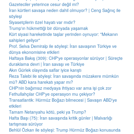
Gazeteciler yeterince cesur değil mi?
İran kürtleri savaşa neden dahil olmuyor? | Ceng Sağnıç ile
söyleşi
Siyasetçilerin özel hayatı var mıdır?
Trump'ın hükmettiği bir dünyada yaşamak
Kürt siyasi hareketinde taşlar yerinden oynuyor: "Mekanın
sahipleri geliyor"
Prof. Selva Demiralp ile söyleşi: İran savaşının Türkiye ve
dünya ekonomisine etkileri
Haftaya Bakış (309): CHP'ye operasyonlar sürüyor | Süreçte
duraklama devri | İran savaşı ve Türkiye
Akın Gürlek olayında saflar iyice karıştı
Reza Talebi ile söyleşi: İran savaşında müzakere mümkün
mü? ABD kara harekatı yapar mı?
CHP'nin bağımsız medyaya ihtiyacı var ama işi çok zor
Fethullahçılar CHP'ye operasyon mu çekiyor?
Transatlantik: Hürmüz Boğazı bilmecesi | Savaşın ABD'ye
etkileri
Tamam Netanyahu kötü, peki ya Trump?
Hafta Başı (75): İran savaşında kritik günler | Malvarlığı
tartışması sürüyor
Behlül Özkan ile söyleşi: Trump Hürmüz Boğazı konusunda