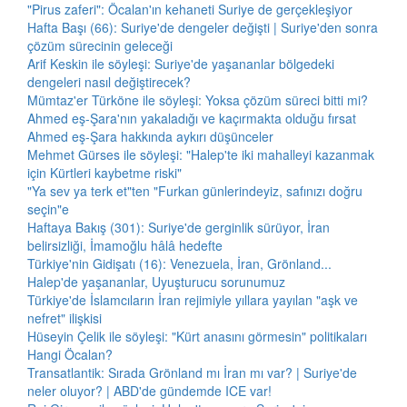
"Pirus zaferi": Öcalan'ın kehaneti Suriye de gerçekleşiyor
Hafta Başı (66): Suriye'de dengeler değişti | Suriye'den sonra
çözüm sürecinin geleceği
Arif Keskin ile söyleşi: Suriye'de yaşananlar bölgedeki
dengeleri nasıl değiştirecek?
Mümtaz'er Türköne ile söyleşi: Yoksa çözüm süreci bitti mi?
Ahmed eş-Şara'nın yakaladığı ve kaçırmakta olduğu fırsat
Ahmed eş-Şara hakkında aykırı düşünceler
Mehmet Gürses ile söyleşi: "Halep'te iki mahalleyi kazanmak
için Kürtleri kaybetme riski"
"Ya sev ya terk et"ten "Furkan günlerindeyiz, safınızı doğru
seçin"e
Haftaya Bakış (301): Suriye'de gerginlik sürüyor, İran
belirsizliği, İmamoğlu hâlâ hedefte
Türkiye'nin Gidişatı (16): Venezuela, İran, Grönland...
Halep'de yaşananlar, Uyuşturucu sorunumuz
Türkiye'de İslamcıların İran rejimiyle yıllara yayılan "aşk ve
nefret" ilişkisi
Hüseyin Çelik ile söyleşi: "Kürt anasını görmesin" politikaları
Hangi Öcalan?
Transatlantik: Sırada Grönland mı İran mı var? | Suriye'de
neler oluyor? | ABD'de gündemde ICE var!