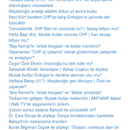
atanmışların mücadelesi
Kılıçdaroğlu aradığı adaleti dokuz yıl sonra buldu
Hani Kürt hareketi CHP'ye karşı Erdoğan'ın yanında saf
tutacaktı!
Transatlantik: CHP Batı'nın umrunda mı? | Savaş bitiyor mu?
Hafta Başı (83): Mutlak butlan sonrası CHP | İran savaşı
bitiyor mu?
"Bay Kemal"in "ahlak kavgası" ne kadar inandırıcı?
Yaşananları "CHP içi çatışma" olarak göstermeye çalışanlar
ne amaçlıyor?
Özgür Özel Ekrem İmamoğlu'nu terk eder mi?
Sahadaki Kimlik: Amedspor | Vahap Coşkun ile söyleşi
Mutlak butlan Erdoğan'ın derdine derman olur mu?
Haftaya Bakış (317): Kılıçdaroğlu geri dönüyor | Özel ne
yapacak?
"Bay Kemal"in "ahlak kavgası" ve "iktidar yürüyüşü"
Türkiye'nin gidişatı: Mutlak butlan beklentisi | AKP-MHP ilişkisi
| Halk TV'de yaşananların anlamı
Çözüm süreci sadece Bahçeli ile yürüyebilir mi?
Dr. Esra Elmas ile söyleşi: Dünya örneklerinden hareketle
Bahçeli'nin mekanizma önerileri
Burak Bilgehan Özpek ile söyleşi: "Öcalan’ı merkeze alan bir