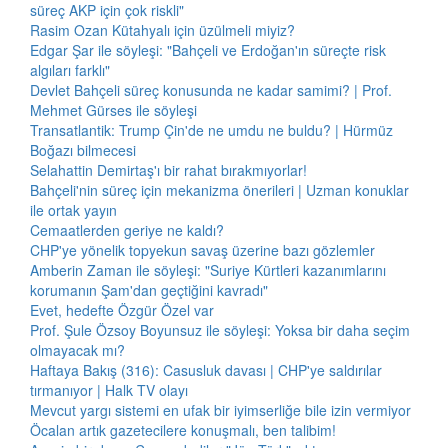
süreç AKP için çok riskli"
Rasim Ozan Kütahyalı için üzülmeli miyiz?
Edgar Şar ile söyleşi: "Bahçeli ve Erdoğan'ın süreçte risk
algıları farklı"
Devlet Bahçeli süreç konusunda ne kadar samimi? | Prof.
Mehmet Gürses ile söyleşi
Transatlantik: Trump Çin'de ne umdu ne buldu? | Hürmüz
Boğazı bilmecesi
Selahattin Demirtaş'ı bir rahat bırakmıyorlar!
Bahçeli'nin süreç için mekanizma önerileri | Uzman konuklar
ile ortak yayın
Cemaatlerden geriye ne kaldı?
CHP'ye yönelik topyekun savaş üzerine bazı gözlemler
Amberin Zaman ile söyleşi: "Suriye Kürtleri kazanımlarını
korumanın Şam'dan geçtiğini kavradı"
Evet, hedefte Özgür Özel var
Prof. Şule Özsoy Boyunsuz ile söyleşi: Yoksa bir daha seçim
olmayacak mı?
Haftaya Bakış (316): Casusluk davası | CHP'ye saldırılar
tırmanıyor | Halk TV olayı
Mevcut yargı sistemi en ufak bir iyimserliğe bile izin vermiyor
Öcalan artık gazetecilere konuşmalı, ben talibim!