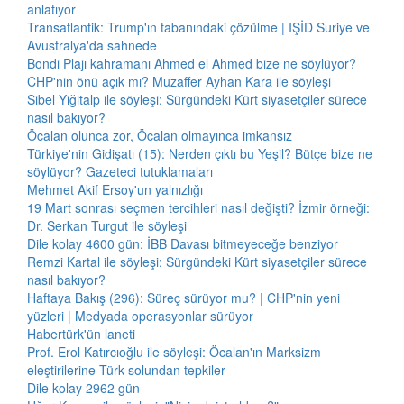
anlatıyor
Transatlantik: Trump'ın tabanındaki çözülme | IŞİD Suriye ve
Avustralya'da sahnede
Bondi Plajı kahramanı Ahmed el Ahmed bize ne söylüyor?
CHP'nin önü açık mı? Muzaffer Ayhan Kara ile söyleşi
Sibel Yiğitalp ile söyleşi: Sürgündeki Kürt siyasetçiler sürece
nasıl bakıyor?
Öcalan olunca zor, Öcalan olmayınca imkansız
Türkiye'nin Gidişatı (15): Nerden çıktı bu Yeşil? Bütçe bize ne
söylüyor? Gazeteci tutuklamaları
Mehmet Akif Ersoy'un yalnızlığı
19 Mart sonrası seçmen tercihleri nasıl değişti? İzmir örneği:
Dr. Serkan Turgut ile söyleşi
Dile kolay 4600 gün: İBB Davası bitmeyeceğe benziyor
Remzi Kartal ile söyleşi: Sürgündeki Kürt siyasetçiler sürece
nasıl bakıyor?
Haftaya Bakış (296): Süreç sürüyor mu? | CHP'nin yeni
yüzleri | Medyada operasyonlar sürüyor
Habertürk'ün laneti
Prof. Erol Katırcıoğlu ile söyleşi: Öcalan'ın Marksizm
eleştirilerine Türk solundan tepkiler
Dile kolay 2962 gün