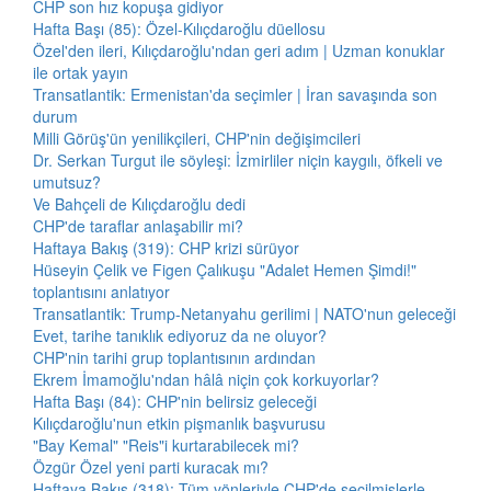
CHP son hız kopuşa gidiyor
Hafta Başı (85): Özel-Kılıçdaroğlu düellosu
Özel'den ileri, Kılıçdaroğlu'ndan geri adım | Uzman konuklar
ile ortak yayın
Transatlantik: Ermenistan'da seçimler | İran savaşında son
durum
Milli Görüş'ün yenilikçileri, CHP'nin değişimcileri
Dr. Serkan Turgut ile söyleşi: İzmirliler niçin kaygılı, öfkeli ve
umutsuz?
Ve Bahçeli de Kılıçdaroğlu dedi
CHP'de taraflar anlaşabilir mi?
Haftaya Bakış (319): CHP krizi sürüyor
Hüseyin Çelik ve Figen Çalıkuşu "Adalet Hemen Şimdi!"
toplantısını anlatıyor
Transatlantik: Trump-Netanyahu gerilimi | NATO'nun geleceği
Evet, tarihe tanıklık ediyoruz da ne oluyor?
CHP'nin tarihi grup toplantısının ardından
Ekrem İmamoğlu'ndan hâlâ niçin çok korkuyorlar?
Hafta Başı (84): CHP'nin belirsiz geleceği
Kılıçdaroğlu'nun etkin pişmanlık başvurusu
"Bay Kemal" "Reis"i kurtarabilecek mi?
Özgür Özel yeni parti kuracak mı?
Haftaya Bakış (318): Tüm yönleriyle CHP'de seçilmişlerle