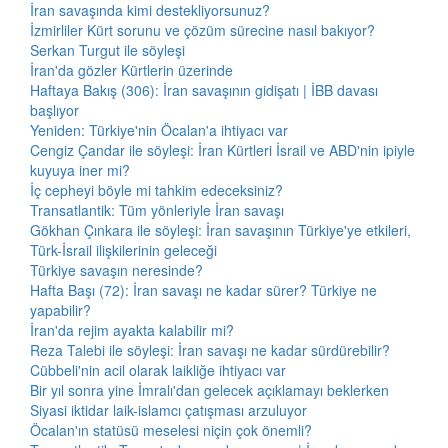
İran savaşında kimi destekliyorsunuz?
İzmirliler Kürt sorunu ve çözüm sürecine nasıl bakıyor?
Serkan Turgut ile söyleşi
İran'da gözler Kürtlerin üzerinde
Haftaya Bakış (306): İran savaşının gidişatı | İBB davası
başlıyor
Yeniden: Türkiye'nin Öcalan'a ihtiyacı var
Cengiz Çandar ile söyleşi: İran Kürtleri İsrail ve ABD'nin ipiyle
kuyuya iner mi?
İç cepheyi böyle mi tahkim edeceksiniz?
Transatlantik: Tüm yönleriyle İran savaşı
Gökhan Çınkara ile söyleşi: İran savaşının Türkiye'ye etkileri,
Türk-İsrail ilişkilerinin geleceği
Türkiye savaşın neresinde?
Hafta Başı (72): İran savaşı ne kadar sürer? Türkiye ne
yapabilir?
İran'da rejim ayakta kalabilir mi?
Reza Talebi ile söyleşi: İran savaşı ne kadar sürdürebilir?
Cübbeli'nin acil olarak laikliğe ihtiyacı var
Bir yıl sonra yine İmralı'dan gelecek açıklamayı beklerken
Siyasi iktidar laik-islamcı çatışması arzuluyor
Öcalan'ın statüsü meselesi niçin çok önemli?