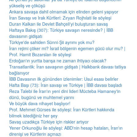
yükseliş ve çöküşü
Ankara savaşa dahil olmamak için elinden geleni yapıyor
İran Savaşı ve Irak Kürtleri: Zıryan Rojhılati ile söyleşi
Duran Kalkan ile Devlet Bahçeli'yi buluşturan savaş
Haftaya Bakış (307): Türkiye savaşın neresinde? | İBB
davasının gidişatı
Türkiye'de sahiden Sünni-Şii ayrımı yok mu?
İran rejimi çöker mi? İsrail bölgenin egemen gücü olur mu? |
Prof. Hamit Bozarslan ile söyleşi
Erdoğan'ın yurtta barışa ne zaman ihtiyacı olacak?
Transatlantik: İran savaşının gidişatı | Halkbank davası tatlıya
bağlanıyor
İBB Davasının ilk gününden izlenimler: Usul esası belirler
Hafta Başı (73): İran savaşı ve Türkiye | İBB davası başladı
Reza Talebi ile İran'ın yeni dini lideri Mücteba Hamaney'in
dünü, bugünü ve muhtemel yarını
Ve büyük dava nihayet başlıyor!
Prof. Mehmet Gürses ile söyleşi: İran Kürtleri hakkında
bilmek istediğiniz her şey
Savaş uzadıkça Türkiye için riskler artıyor
Yener Orkunoğlu ile söyleşi: ABD'nin hesap hataları, İran'ın
direnişi ve Kürtlerin açmazı