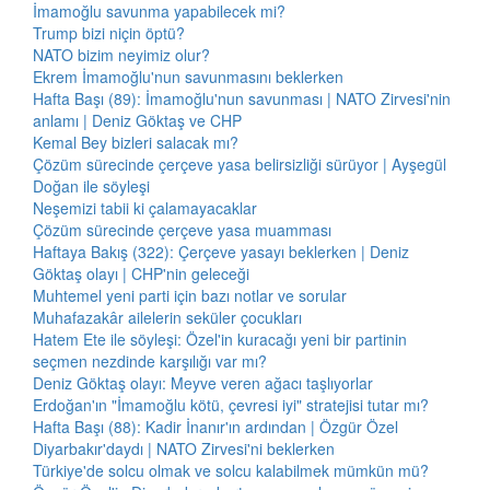
İmamoğlu savunma yapabilecek mi?
Trump bizi niçin öptü?
NATO bizim neyimiz olur?
Ekrem İmamoğlu'nun savunmasını beklerken
Hafta Başı (89): İmamoğlu'nun savunması | NATO Zirvesi'nin
anlamı | Deniz Göktaş ve CHP
Kemal Bey bizleri salacak mı?
Çözüm sürecinde çerçeve yasa belirsizliği sürüyor | Ayşegül
Doğan ile söyleşi
Neşemizi tabii ki çalamayacaklar
Çözüm sürecinde çerçeve yasa muamması
Haftaya Bakış (322): Çerçeve yasayı beklerken | Deniz
Göktaş olayı | CHP'nin geleceği
Muhtemel yeni parti için bazı notlar ve sorular
Muhafazakâr ailelerin seküler çocukları
Hatem Ete ile söyleşi: Özel'in kuracağı yeni bir partinin
seçmen nezdinde karşılığı var mı?
Deniz Göktaş olayı: Meyve veren ağacı taşlıyorlar
Erdoğan'ın "İmamoğlu kötü, çevresi iyi" stratejisi tutar mı?
Hafta Başı (88): Kadir İnanır'ın ardından | Özgür Özel
Diyarbakır'daydı | NATO Zirvesi'ni beklerken
Türkiye'de solcu olmak ve solcu kalabilmek mümkün mü?