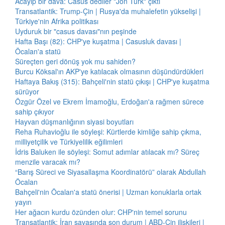
Acayip bir dava: Casus dediler "Jön Türk" çıktı
Transatlantik: Trump-Çin | Rusya'da muhalefetin yükselişi |
Türkiye'nin Afrika politikası
Uyduruk bir "casus davası"nın peşinde
Hafta Başı (82): CHP'ye kuşatma | Casusluk davası |
Öcalan'a statü
Süreçten geri dönüş yok mu sahiden?
Burcu Köksal'ın AKP'ye katılacak olmasının düşündürdükleri
Haftaya Bakış (315): Bahçeli'nin statü çıkışı | CHP'ye kuşatma
sürüyor
Özgür Özel ve Ekrem İmamoğlu, Erdoğan'a rağmen sürece
sahip çıkıyor
Hayvan düşmanlığının siyasi boyutları
Reha Ruhavioğlu ile söyleşi: Kürtlerde kimliğe sahip çıkma,
milliyetçilik ve Türkiyelilik eğilimleri
İdris Baluken ile söyleşi: Somut adımlar atılacak mı? Süreç
menzile varacak mı?
“Barış Süreci ve Siyasallaşma Koordinatörü” olarak Abdullah
Öcalan
Bahçeli'nin Öcalan'a statü önerisi | Uzman konuklarla ortak
yayın
Her ağacın kurdu özünden olur: CHP'nin temel sorunu
Transatlantik: İran savaşında son durum | ABD-Çin ilişkileri |