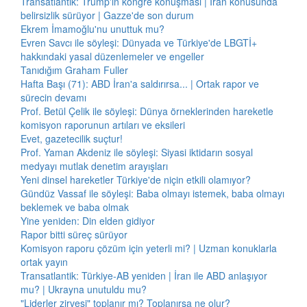
Transatlantik: Trump'ın kongre konuşması | İran konusunda
belirsizlik sürüyor | Gazze'de son durum
Ekrem İmamoğlu'nu unuttuk mu?
Evren Savcı ile söyleşi: Dünyada ve Türkiye'de LBGTİ+
hakkındaki yasal düzenlemeler ve engeller
Tanıdığım Graham Fuller
Hafta Başı (71): ABD İran'a saldırırsa... | Ortak rapor ve
sürecin devamı
Prof. Betül Çelik ile söyleşi: Dünya örneklerinden hareketle
komisyon raporunun artıları ve eksileri
Evet, gazetecilik suçtur!
Prof. Yaman Akdeniz ile söyleşi: Siyasi iktidarın sosyal
medyayı mutlak denetim arayışları
Yeni dinsel hareketler Türkiye'de niçin etkili olamıyor?
Gündüz Vassaf ile söyleşi: Baba olmayı istemek, baba olmayı
beklemek ve baba olmak
Yine yeniden: Din elden gidiyor
Rapor bitti süreç sürüyor
Komisyon raporu çözüm için yeterli mi? | Uzman konuklarla
ortak yayın
Transatlantik: Türkiye-AB yeniden | İran ile ABD anlaşıyor
mu? | Ukrayna unutuldu mu?
"Liderler zirvesi" toplanır mı? Toplanırsa ne olur?