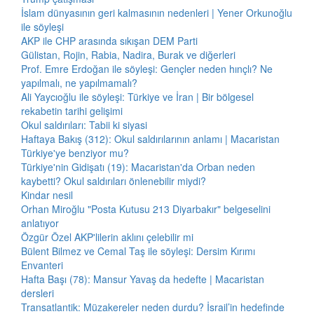
İslam dünyasının geri kalmasının nedenleri | Yener Orkunoğlu
ile söyleşi
AKP ile CHP arasında sıkışan DEM Parti
Gülistan, Rojin, Rabia, Nadira, Burak ve diğerleri
Prof. Emre Erdoğan ile söyleşi: Gençler neden hınçlı? Ne
yapılmalı, ne yapılmamalı?
Ali Yaycıoğlu ile söyleşi: Türkiye ve İran | Bir bölgesel
rekabetin tarihi gelişimi
Okul saldırıları: Tabii ki siyasi
Haftaya Bakış (312): Okul saldırılarının anlamı | Macaristan
Türkiye'ye benziyor mu?
Türkiye'nin Gidişatı (19): Macaristan'da Orban neden
kaybetti? Okul saldırıları önlenebilir miydi?
Kindar nesil
Orhan Miroğlu "Posta Kutusu 213 Diyarbakır" belgeselini
anlatıyor
Özgür Özel AKP'lilerin aklını çelebilir mi
Bülent Bilmez ve Cemal Taş ile söyleşi: Dersim Kırımı
Envanteri
Hafta Başı (78): Mansur Yavaş da hedefte | Macaristan
dersleri
Transatlantik: Müzakereler neden durdu? İsrail’in hedefinde