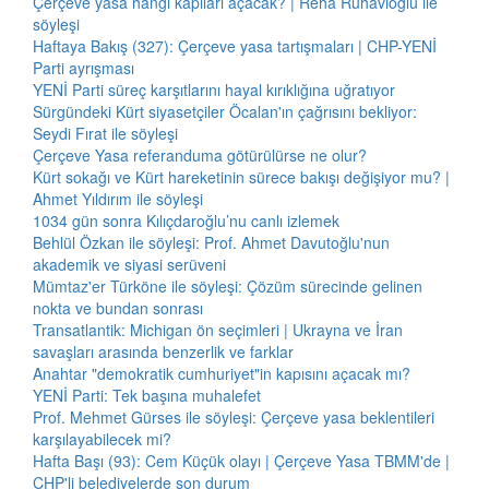
Çerçeve yasa hangi kapıları açacak? | Reha Ruhavioğlu ile
söyleşi
Haftaya Bakış (327): Çerçeve yasa tartışmaları | CHP-YENİ
Parti ayrışması
YENİ Parti süreç karşıtlarını hayal kırıklığına uğratıyor
Sürgündeki Kürt siyasetçiler Öcalan'ın çağrısını bekliyor:
Seydi Fırat ile söyleşi
Çerçeve Yasa referanduma götürülürse ne olur?
Kürt sokağı ve Kürt hareketinin sürece bakışı değişiyor mu? |
Ahmet Yıldırım ile söyleşi
1034 gün sonra Kılıçdaroğlu’nu canlı izlemek
Behlül Özkan ile söyleşi: Prof. Ahmet Davutoğlu'nun
akademik ve siyasi serüveni
Mümtaz'er Türköne ile söyleşi: Çözüm sürecinde gelinen
nokta ve bundan sonrası
Transatlantik: Michigan ön seçimleri | Ukrayna ve İran
savaşları arasında benzerlik ve farklar
Anahtar "demokratik cumhuriyet"in kapısını açacak mı?
YENİ Parti: Tek başına muhalefet
Prof. Mehmet Gürses ile söyleşi: Çerçeve yasa beklentileri
karşılayabilecek mi?
Hafta Başı (93): Cem Küçük olayı | Çerçeve Yasa TBMM'de |
CHP'li belediyelerde son durum