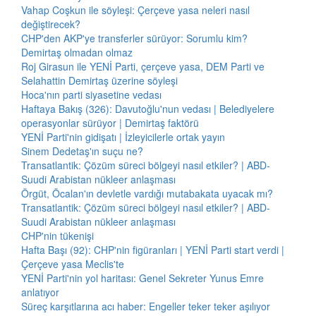
Vahap Coşkun ile söyleşi: Çerçeve yasa neleri nasıl
değiştirecek?
CHP'den AKP'ye transferler sürüyor: Sorumlu kim?
Demirtaş olmadan olmaz
Roj Girasun ile YENİ Parti, çerçeve yasa, DEM Parti ve
Selahattin Demirtaş üzerine söyleşi
Hoca'nın parti siyasetine vedası
Haftaya Bakış (326): Davutoğlu'nun vedası | Belediyelere
operasyonlar sürüyor | Demirtaş faktörü
YENİ Parti'nin gidişatı | İzleyicilerle ortak yayın
Sinem Dedetaş'ın suçu ne?
Transatlantik: Çözüm süreci bölgeyi nasıl etkiler? | ABD-
Suudi Arabistan nükleer anlaşması
Örgüt, Öcalan'ın devletle vardığı mutabakata uyacak mı?
Transatlantik: Çözüm süreci bölgeyi nasıl etkiler? | ABD-
Suudi Arabistan nükleer anlaşması
CHP'nin tükenişi
Hafta Başı (92): CHP'nin figüranları | YENİ Parti start verdi |
Çerçeve yasa Meclis'te
YENİ Parti'nin yol haritası: Genel Sekreter Yunus Emre
anlatıyor
Süreç karşıtlarına acı haber: Engeller teker teker aşılıyor