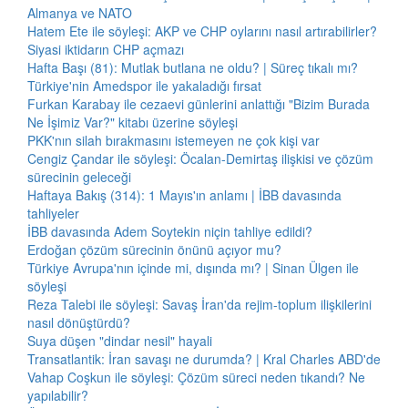
Almanya ve NATO
Hatem Ete ile söyleşi: AKP ve CHP oylarını nasıl artırabilirler?
Siyasi iktidarın CHP açmazı
Hafta Başı (81): Mutlak butlana ne oldu? | Süreç tıkalı mı?
Türkiye'nin Amedspor ile yakaladığı fırsat
Furkan Karabay ile cezaevi günlerini anlattığı "Bizim Burada
Ne İşimiz Var?" kitabı üzerine söyleşi
PKK'nın silah bırakmasını istemeyen ne çok kişi var
Cengiz Çandar ile söyleşi: Öcalan-Demirtaş ilişkisi ve çözüm
sürecinin geleceği
Haftaya Bakış (314): 1 Mayıs'ın anlamı | İBB davasında
tahliyeler
İBB davasında Adem Soytekin niçin tahliye edildi?
Erdoğan çözüm sürecinin önünü açıyor mu?
Türkiye Avrupa'nın içinde mi, dışında mı? | Sinan Ülgen ile
söyleşi
Reza Talebi ile söyleşi: Savaş İran'da rejim-toplum ilişkilerini
nasıl dönüştürdü?
Suya düşen "dindar nesil" hayali
Transatlantik: İran savaşı ne durumda? | Kral Charles ABD'de
Vahap Coşkun ile söyleşi: Çözüm süreci neden tıkandı? Ne
yapılabilir?