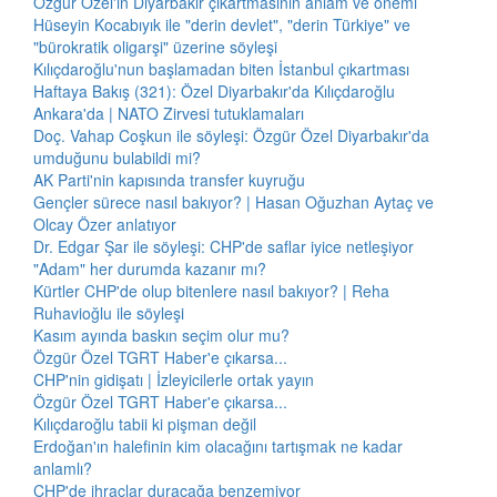
Özgür Özel'in Diyarbakır çıkartmasının anlam ve önemi
Hüseyin Kocabıyık ile "derin devlet", "derin Türkiye" ve
"bürokratik oligarşi" üzerine söyleşi
Kılıçdaroğlu'nun başlamadan biten İstanbul çıkartması
Haftaya Bakış (321): Özel Diyarbakır'da Kılıçdaroğlu
Ankara'da | NATO Zirvesi tutuklamaları
Doç. Vahap Coşkun ile söyleşi: Özgür Özel Diyarbakır'da
umduğunu bulabildi mi?
AK Parti'nin kapısında transfer kuyruğu
Gençler sürece nasıl bakıyor? | Hasan Oğuzhan Aytaç ve
Olcay Özer anlatıyor
Dr. Edgar Şar ile söyleşi: CHP'de saflar iyice netleşiyor
"Adam" her durumda kazanır mı?
Kürtler CHP'de olup bitenlere nasıl bakıyor? | Reha
Ruhavioğlu ile söyleşi
Kasım ayında baskın seçim olur mu?
Özgür Özel TGRT Haber'e çıkarsa...
CHP'nin gidişatı | İzleyicilerle ortak yayın
Özgür Özel TGRT Haber'e çıkarsa...
Kılıçdaroğlu tabii ki pişman değil
Erdoğan'ın halefinin kim olacağını tartışmak ne kadar
anlamlı?
CHP'de ihraçlar duracağa benzemiyor