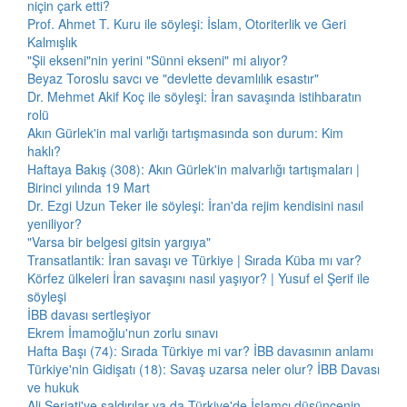
niçin çark etti?
Prof. Ahmet T. Kuru ile söyleşi: İslam, Otoriterlik ve Geri
Kalmışlık
"Şii ekseni"nin yerini "Sünni ekseni" mi alıyor?
Beyaz Toroslu savcı ve "devlette devamlılık esastır"
Dr. Mehmet Akif Koç ile söyleşi: İran savaşında istihbaratın
rolü
Akın Gürlek'in mal varlığı tartışmasında son durum: Kim
haklı?
Haftaya Bakış (308): Akın Gürlek'in malvarlığı tartışmaları |
Birinci yılında 19 Mart
Dr. Ezgi Uzun Teker ile söyleşi: İran'da rejim kendisini nasıl
yeniliyor?
"Varsa bir belgesi gitsin yargıya"
Transatlantik: İran savaşı ve Türkiye | Sırada Küba mı var?
Körfez ülkeleri İran savaşını nasıl yaşıyor? | Yusuf el Şerif ile
söyleşi
İBB davası sertleşiyor
Ekrem İmamoğlu'nun zorlu sınavı
Hafta Başı (74): Sırada Türkiye mi var? İBB davasının anlamı
Türkiye'nin Gidişatı (18): Savaş uzarsa neler olur? İBB Davası
ve hukuk
Ali Şeriati'ye saldırılar ya da Türkiye'de İslamcı düşüncenin