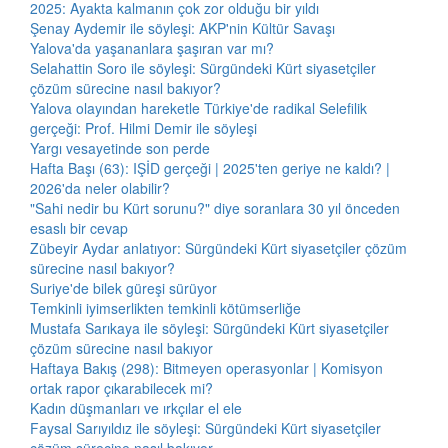
2025: Ayakta kalmanın çok zor olduğu bir yıldı
Şenay Aydemir ile söyleşi: AKP'nin Kültür Savaşı
Yalova'da yaşananlara şaşıran var mı?
Selahattin Soro ile söyleşi: Sürgündeki Kürt siyasetçiler
çözüm sürecine nasıl bakıyor?
Yalova olayından hareketle Türkiye'de radikal Selefilik
gerçeği: Prof. Hilmi Demir ile söyleşi
Yargı vesayetinde son perde
Hafta Başı (63): IŞİD gerçeği | 2025'ten geriye ne kaldı? |
2026'da neler olabilir?
"Sahi nedir bu Kürt sorunu?" diye soranlara 30 yıl önceden
esaslı bir cevap
Zübeyir Aydar anlatıyor: Sürgündeki Kürt siyasetçiler çözüm
sürecine nasıl bakıyor?
Suriye'de bilek güreşi sürüyor
Temkinli iyimserlikten temkinli kötümserliğe
Mustafa Sarıkaya ile söyleşi: Sürgündeki Kürt siyasetçiler
çözüm sürecine nasıl bakıyor
Haftaya Bakış (298): Bitmeyen operasyonlar | Komisyon
ortak rapor çıkarabilecek mi?
Kadın düşmanları ve ırkçılar el ele
Faysal Sarıyıldız ile söyleşi: Sürgündeki Kürt siyasetçiler