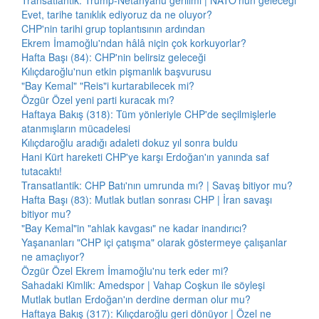
Transatlantik: Trump-Netanyahu gerilimi | NATO'nun geleceği
Evet, tarihe tanıklık ediyoruz da ne oluyor?
CHP'nin tarihi grup toplantısının ardından
Ekrem İmamoğlu'ndan hâlâ niçin çok korkuyorlar?
Hafta Başı (84): CHP'nin belirsiz geleceği
Kılıçdaroğlu'nun etkin pişmanlık başvurusu
"Bay Kemal" "Reis"i kurtarabilecek mi?
Özgür Özel yeni parti kuracak mı?
Haftaya Bakış (318): Tüm yönleriyle CHP'de seçilmişlerle
atanmışların mücadelesi
Kılıçdaroğlu aradığı adaleti dokuz yıl sonra buldu
Hani Kürt hareketi CHP'ye karşı Erdoğan'ın yanında saf
tutacaktı!
Transatlantik: CHP Batı'nın umrunda mı? | Savaş bitiyor mu?
Hafta Başı (83): Mutlak butlan sonrası CHP | İran savaşı
bitiyor mu?
"Bay Kemal"in "ahlak kavgası" ne kadar inandırıcı?
Yaşananları "CHP içi çatışma" olarak göstermeye çalışanlar
ne amaçlıyor?
Özgür Özel Ekrem İmamoğlu'nu terk eder mi?
Sahadaki Kimlik: Amedspor | Vahap Coşkun ile söyleşi
Mutlak butlan Erdoğan'ın derdine derman olur mu?
Haftaya Bakış (317): Kılıçdaroğlu geri dönüyor | Özel ne