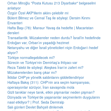
Orhan Miroğlu "Posta Kutusu 213 Diyarbakır" belgeselini
anlatıyor
Özgür Özel AKP'lilerin aklını çelebilir mi
Bülent Bilmez ve Cemal Taş ile söyleşi: Dersim Kırımı
Envanteri
Hafta Başı (78): Mansur Yavaş da hedefte | Macaristan
dersleri
Transatlantik: Müzakereler neden durdu? İsrail’in hedefinde
Erdoğan var, Orban’ın yaşadığı hezimet
Netanyahu ve diğer İsrail yöneticileri niçin Erdoğan'ı hedef
alıyor?
Türkiye normalleşebilecek mi?
Sürecin ve Türkiye'nin Demirtaş'a ihtiyacı var
Reza Talebi ile söyleşi: Ateşkes İran'ın zaferi mi?
Müzakerelerden barış çıkar mı?
İktidar CHP'ye yönelik saldırılarını şiddetlendiriyor
Haftaya Bakış (311): CHP'nin ara seçim kampanyası,
operasyonlar sürüyor, İran savaşında mola
Gizli tanıklar neye tanık, etkin pişmanlar neden pişman?
Dünyada ve Türkiye'de yaşananlar seçmenlerin duygularını
nasıl etkiliyor? | Prof. Seda Demiralp
Salı günleri Devlet Bahçeli dinlemek