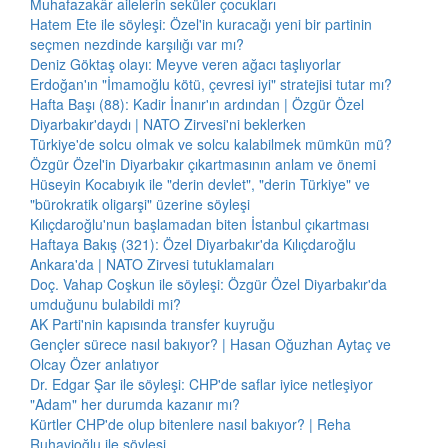
Muhafazakâr ailelerin seküler çocukları
Hatem Ete ile söyleşi: Özel'in kuracağı yeni bir partinin
seçmen nezdinde karşılığı var mı?
Deniz Göktaş olayı: Meyve veren ağacı taşlıyorlar
Erdoğan'ın "İmamoğlu kötü, çevresi iyi" stratejisi tutar mı?
Hafta Başı (88): Kadir İnanır'ın ardından | Özgür Özel
Diyarbakır'daydı | NATO Zirvesi'ni beklerken
Türkiye'de solcu olmak ve solcu kalabilmek mümkün mü?
Özgür Özel'in Diyarbakır çıkartmasının anlam ve önemi
Hüseyin Kocabıyık ile "derin devlet", "derin Türkiye" ve
"bürokratik oligarşi" üzerine söyleşi
Kılıçdaroğlu'nun başlamadan biten İstanbul çıkartması
Haftaya Bakış (321): Özel Diyarbakır'da Kılıçdaroğlu
Ankara'da | NATO Zirvesi tutuklamaları
Doç. Vahap Coşkun ile söyleşi: Özgür Özel Diyarbakır'da
umduğunu bulabildi mi?
AK Parti'nin kapısında transfer kuyruğu
Gençler sürece nasıl bakıyor? | Hasan Oğuzhan Aytaç ve
Olcay Özer anlatıyor
Dr. Edgar Şar ile söyleşi: CHP'de saflar iyice netleşiyor
"Adam" her durumda kazanır mı?
Kürtler CHP'de olup bitenlere nasıl bakıyor? | Reha
Ruhavioğlu ile söyleşi