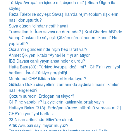
Türkiye Avrupa'nın içinde mi, dışında mı? | Sinan Ülgen ile
söyleşi
Reza Talebi ile söyleşi: Savaş İran'da rejim-toplum ilişkilerini
nasıl dönüştürdü?
Suya düşen "dindar nesil" hayali
Transatlantik: İran savaşı ne durumda? | Kral Charles ABD'de
Vahap Coşkun ile söyleşi: Çözüm süreci neden tıkandı? Ne
yapılabilir?
Öcalan'ın gündeminde niçin hep İsrail var?
Ahmet Şık yeni kitabı "Ayna/Heli" yi anlatıyor
İBB Davası canlı yayınlansa neler olurdu?
Hafta Başı (80): Türkiye Avrupalı değil mi? | CHP'nin yeni yol
haritası | İsrail-Türkiye gerginliği
Muhtemel CHP iktidarı kimleri korkutuyor?
Gülistan Doku cinayetinin zamanında aydınlatılmasını kimler
nasıl engelledi?
Çözüm sürecini Erdoğan mı tıkıyor?
CHP ne yapabilir? İzleyicilerin katılımıyla ortak yayın
Haftaya Bakış (313): Erdoğan sürece mührünü vuracak mı? |
CHP'nin yeni yol haritası
23 Nisan arifesinde Silivri'de olmak
Artık Avrupalı sayılmıyor muyuz?