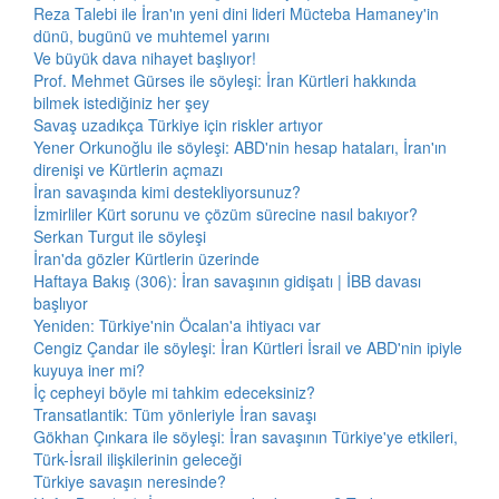
Reza Talebi ile İran'ın yeni dini lideri Mücteba Hamaney'in
dünü, bugünü ve muhtemel yarını
Ve büyük dava nihayet başlıyor!
Prof. Mehmet Gürses ile söyleşi: İran Kürtleri hakkında
bilmek istediğiniz her şey
Savaş uzadıkça Türkiye için riskler artıyor
Yener Orkunoğlu ile söyleşi: ABD'nin hesap hataları, İran'ın
direnişi ve Kürtlerin açmazı
İran savaşında kimi destekliyorsunuz?
İzmirliler Kürt sorunu ve çözüm sürecine nasıl bakıyor?
Serkan Turgut ile söyleşi
İran'da gözler Kürtlerin üzerinde
Haftaya Bakış (306): İran savaşının gidişatı | İBB davası
başlıyor
Yeniden: Türkiye'nin Öcalan'a ihtiyacı var
Cengiz Çandar ile söyleşi: İran Kürtleri İsrail ve ABD'nin ipiyle
kuyuya iner mi?
İç cepheyi böyle mi tahkim edeceksiniz?
Transatlantik: Tüm yönleriyle İran savaşı
Gökhan Çınkara ile söyleşi: İran savaşının Türkiye'ye etkileri,
Türk-İsrail ilişkilerinin geleceği
Türkiye savaşın neresinde?