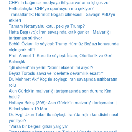
CHP'nin bağımsız medyaya ihtiyacı var ama işi çok zor
Fethullahçılar CHP'ye operasyon mu çekiyor?
Transatlantik: Hürmüz Boğazı bilmecesi | Savaşın ABD'ye
etkileri
Tamam Netanyahu kötü, peki ya Trump?
Hafta Başı (75): İran savaşında kritik günler | Malvarlığı
tartışması sürüyor
Behlül Özkan ile söyleşi: Trump Hürmüz Boğazı konusunda
niçin çark etti?
Prof. Ahmet T. Kuru ile söyleşi: İslam, Otoriterlik ve Geri
Kalmışlık
"Şii ekseni"nin yerini "Sünni ekseni" mi alıyor?
Beyaz Toroslu savcı ve "devlette devamlılık esastır"
Dr. Mehmet Akif Koç ile söyleşi: İran savaşında istihbaratın
rolü
Akın Gürlek'in mal varlığı tartışmasında son durum: Kim
haklı?
Haftaya Bakış (308): Akın Gürlek'in malvarlığı tartışmaları |
Birinci yılında 19 Mart
Dr. Ezgi Uzun Teker ile söyleşi: İran'da rejim kendisini nasıl
yeniliyor?
"Varsa bir belgesi gitsin yargıya"