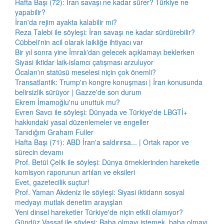
Hafta Başı (72): İran savaşı ne kadar sürer? Türkiye ne
yapabilir?
İran'da rejim ayakta kalabilir mi?
Reza Talebi ile söyleşi: İran savaşı ne kadar sürdürebilir?
Cübbeli'nin acil olarak laikliğe ihtiyacı var
Bir yıl sonra yine İmralı'dan gelecek açıklamayı beklerken
Siyasi iktidar laik-islamcı çatışması arzuluyor
Öcalan'ın statüsü meselesi niçin çok önemli?
Transatlantik: Trump'ın kongre konuşması | İran konusunda
belirsizlik sürüyor | Gazze'de son durum
Ekrem İmamoğlu'nu unuttuk mu?
Evren Savcı ile söyleşi: Dünyada ve Türkiye'de LBGTİ+
hakkındaki yasal düzenlemeler ve engeller
Tanıdığım Graham Fuller
Hafta Başı (71): ABD İran'a saldırırsa... | Ortak rapor ve
sürecin devamı
Prof. Betül Çelik ile söyleşi: Dünya örneklerinden hareketle
komisyon raporunun artıları ve eksileri
Evet, gazetecilik suçtur!
Prof. Yaman Akdeniz ile söyleşi: Siyasi iktidarın sosyal
medyayı mutlak denetim arayışları
Yeni dinsel hareketler Türkiye'de niçin etkili olamıyor?
Gündüz Vassaf ile söyleşi: Baba olmayı istemek, baba olmayı