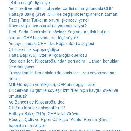
"Baba ocağı" diye diye...
Yeni "yerli ve milli" muhalefet partisi olma yolundaki CHP
Haftaya Bakış (319): CHP’de değişimciler için tercih zamanı
Fatoş Pınar Türker'in onuru işkenceyi yendi
Kılıçdaroğlu tam olarak ne yapmak istiyor?
Prof. Seda Demiralp ile söyleşi: Seçmen mutlak butlan
sonrası CHP hakkında ne düşünüyor?
Yol ayrımındaki CHP | Dr. Edgar Şar ile söyleşi
CHP son hız kopuşa gidiyor
Hafta Başı (85): Özel-Kılıçdaroğlu düellosu
Özel'den ileri, Kılıçdaroğlu'ndan geri adım | Uzman konuklar
ile ortak yayın
Transatlantik: Ermenistan'da seçimler | İran savaşında son
durum
Milli Görüş'ün yenilikçileri, CHP'nin değişimcileri
Dr. Serkan Turgut ile söyleşi: İzmirliler niçin kaygılı, öfkeli ve
umutsuz?
Ve Bahçeli de Kılıçdaroğlu dedi
CHP'de taraflar anlaşabilir mi?
Haftaya Bakış (319): CHP krizi sürüyor
Hüseyin Çelik ve Figen Çalıkuşu "Adalet Hemen Şimdi!"
toplantısını anlatıyor