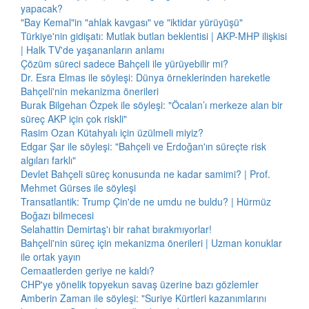
yapacak?
"Bay Kemal"in "ahlak kavgası" ve "iktidar yürüyüşü"
Türkiye'nin gidişatı: Mutlak butlan beklentisi | AKP-MHP ilişkisi
| Halk TV'de yaşananların anlamı
Çözüm süreci sadece Bahçeli ile yürüyebilir mi?
Dr. Esra Elmas ile söyleşi: Dünya örneklerinden hareketle
Bahçeli'nin mekanizma önerileri
Burak Bilgehan Özpek ile söyleşi: "Öcalan’ı merkeze alan bir
süreç AKP için çok riskli"
Rasim Ozan Kütahyalı için üzülmeli miyiz?
Edgar Şar ile söyleşi: "Bahçeli ve Erdoğan'ın süreçte risk
algıları farklı"
Devlet Bahçeli süreç konusunda ne kadar samimi? | Prof.
Mehmet Gürses ile söyleşi
Transatlantik: Trump Çin'de ne umdu ne buldu? | Hürmüz
Boğazı bilmecesi
Selahattin Demirtaş'ı bir rahat bırakmıyorlar!
Bahçeli'nin süreç için mekanizma önerileri | Uzman konuklar
ile ortak yayın
Cemaatlerden geriye ne kaldı?
CHP'ye yönelik topyekun savaş üzerine bazı gözlemler
Amberin Zaman ile söyleşi: "Suriye Kürtleri kazanımlarını