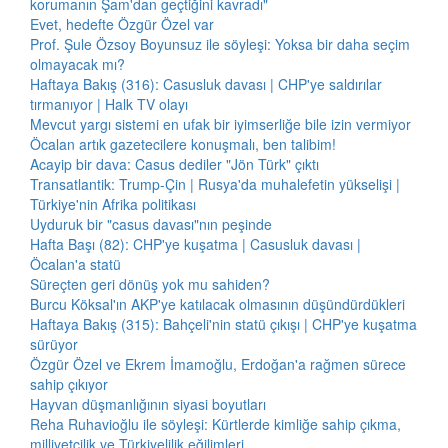
korumanın Şam'dan geçtiğini kavradı"
Evet, hedefte Özgür Özel var
Prof. Şule Özsoy Boyunsuz ile söyleşi: Yoksa bir daha seçim
olmayacak mı?
Haftaya Bakış (316): Casusluk davası | CHP'ye saldırılar
tırmanıyor | Halk TV olayı
Mevcut yargı sistemi en ufak bir iyimserliğe bile izin vermiyor
Öcalan artık gazetecilere konuşmalı, ben talibim!
Acayip bir dava: Casus dediler "Jön Türk" çıktı
Transatlantik: Trump-Çin | Rusya'da muhalefetin yükselişi |
Türkiye'nin Afrika politikası
Uyduruk bir "casus davası"nın peşinde
Hafta Başı (82): CHP'ye kuşatma | Casusluk davası |
Öcalan'a statü
Süreçten geri dönüş yok mu sahiden?
Burcu Köksal'ın AKP'ye katılacak olmasının düşündürdükleri
Haftaya Bakış (315): Bahçeli'nin statü çıkışı | CHP'ye kuşatma
sürüyor
Özgür Özel ve Ekrem İmamoğlu, Erdoğan'a rağmen sürece
sahip çıkıyor
Hayvan düşmanlığının siyasi boyutları
Reha Ruhavioğlu ile söyleşi: Kürtlerde kimliğe sahip çıkma,
milliyetçilik ve Türkiyelilik eğilimleri