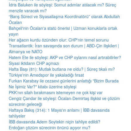
İdris Baluken ile söyleşi: Somut adımlar atılacak mı? Süreç
menzile varacak mı?
“Barış Süreci ve Siyasallaşma Koordinatörü” olarak Abdullah
Öcalan
Bahçeli'nin Öcalan'a statü önerisi | Uzman konuklarla ortak
yayın
Her ağacın kurdu özünden olur: CHP'nin temel sorunu
Transatlantik: İran savaşında son durum | ABD-Çin ilişkileri |
Almanya ve NATO
Hatem Ete ile söyleşi: AKP ve CHP oylarını nasıl artırabilirler?
Siyasi iktidarın CHP açmazı
Hafta Başı (81): Mutlak butlana ne oldu? | Süreç tıkalı mı?
Türkiye'nin Amedspor ile yakaladığı fırsat
Furkan Karabay ile cezaevi günlerini anlattığı "Bizim Burada
Ne İşimiz Var?" kitabı üzerine söyleşi
PKK'nın silah bırakmasını istemeyen ne çok kişi var
Cengiz Çandar ile söyleşi: Öcalan-Demirtaş ilişkisi ve çözüm
sürecinin geleceği
Haftaya Bakış (314): 1 Mayıs'ın anlamı | İBB davasında
tahliyeler
İBB davasında Adem Soytekin niçin tahliye edildi?
Erdoğan çözüm sürecinin önünü açıyor mu?