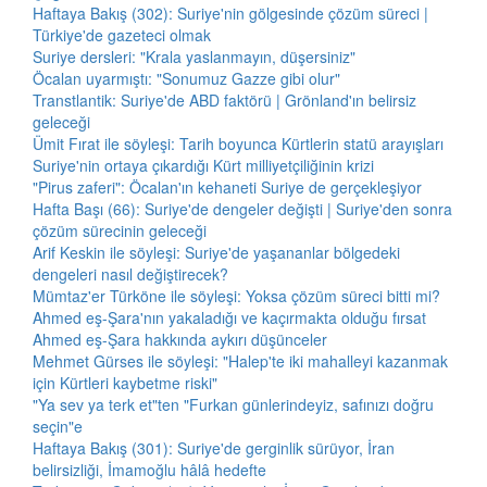
Haftaya Bakış (302): Suriye'nin gölgesinde çözüm süreci |
Türkiye'de gazeteci olmak
Suriye dersleri: "Krala yaslanmayın, düşersiniz"
Öcalan uyarmıştı: "Sonumuz Gazze gibi olur"
Transtlantik: Suriye'de ABD faktörü | Grönland'ın belirsiz
geleceği
Ümit Fırat ile söyleşi: Tarih boyunca Kürtlerin statü arayışları
Suriye'nin ortaya çıkardığı Kürt milliyetçiliğinin krizi
"Pirus zaferi": Öcalan'ın kehaneti Suriye de gerçekleşiyor
Hafta Başı (66): Suriye'de dengeler değişti | Suriye'den sonra
çözüm sürecinin geleceği
Arif Keskin ile söyleşi: Suriye'de yaşananlar bölgedeki
dengeleri nasıl değiştirecek?
Mümtaz'er Türköne ile söyleşi: Yoksa çözüm süreci bitti mi?
Ahmed eş-Şara'nın yakaladığı ve kaçırmakta olduğu fırsat
Ahmed eş-Şara hakkında aykırı düşünceler
Mehmet Gürses ile söyleşi: "Halep'te iki mahalleyi kazanmak
için Kürtleri kaybetme riski"
"Ya sev ya terk et"ten "Furkan günlerindeyiz, safınızı doğru
seçin"e
Haftaya Bakış (301): Suriye'de gerginlik sürüyor, İran
belirsizliği, İmamoğlu hâlâ hedefte