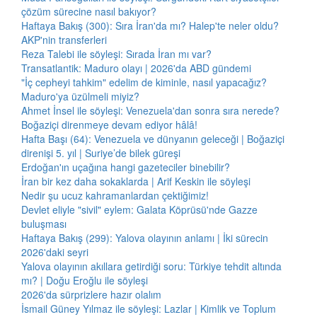
çözüm sürecine nasıl bakıyor?
Haftaya Bakış (300): Sıra İran'da mı? Halep'te neler oldu?
AKP'nin transferleri
Reza Talebi ile söyleşi: Sırada İran mı var?
Transatlantik: Maduro olayı | 2026'da ABD gündemi
"İç cepheyi tahkim" edelim de kiminle, nasıl yapacağız?
Maduro'ya üzülmeli miyiz?
Ahmet İnsel ile söyleşi: Venezuela'dan sonra sıra nerede?
Boğaziçi direnmeye devam ediyor hâlâ!
Hafta Başı (64): Venezuela ve dünyanın geleceği | Boğaziçi
direnişi 5. yıl | Suriye’de bilek güreşi
Erdoğan'ın uçağına hangi gazeteciler binebilir?
İran bir kez daha sokaklarda | Arif Keskin ile söyleşi
Nedir şu ucuz kahramanlardan çektiğimiz!
Devlet eliyle "sivil" eylem: Galata Köprüsü'nde Gazze
buluşması
Haftaya Bakış (299): Yalova olayının anlamı | İki sürecin
2026'daki seyri
Yalova olayının akıllara getirdiği soru: Türkiye tehdit altında
mı? | Doğu Eroğlu ile söyleşi
2026'da sürprizlere hazır olalım
İsmail Güney Yılmaz ile söyleşi: Lazlar | Kimlik ve Toplum