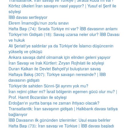
Transatlantik: İran savaşı ve Türkiye | Sırada Küba mı var?
Körfez ülkeleri İran savaşını nasıl yaşıyor? | Yusuf el Şerif ile
söyleşi
İBB davası sertleşiyor
Ekrem İmamoğlu'nun zorlu sınavı
Hafta Başı (74): Sırada Türkiye mi var? İBB davasının anlamı
Türkiye'nin Gidişatı (18): Savaş uzarsa neler olur? İBB Davası
ve hukuk
Ali Şeriati'ye saldırılar ya da Türkiye'de İslamcı düşüncenin
yükseliş ve çöküşü
Ankara savaşa dahil olmamak için elinden geleni yapıyor
İran Savaşı ve Irak Kürtleri: Zıryan Rojhılati ile söyleşi
Duran Kalkan ile Devlet Bahçeli'yi buluşturan savaş
Haftaya Bakış (307): Türkiye savaşın neresinde? | İBB
davasının gidişatı
Türkiye'de sahiden Sünni-Şii ayrımı yok mu?
İran rejimi çöker mi? İsrail bölgenin egemen gücü olur mu? |
Prof. Hamit Bozarslan ile söyleşi
Erdoğan'ın yurtta barışa ne zaman ihtiyacı olacak?
Transatlantik: İran savaşının gidişatı | Halkbank davası tatlıya
bağlanıyor
İBB Davasının ilk gününden izlenimler: Usul esası belirler
Hafta Başı (73): İran savaşı ve Türkiye | İBB davası başladı