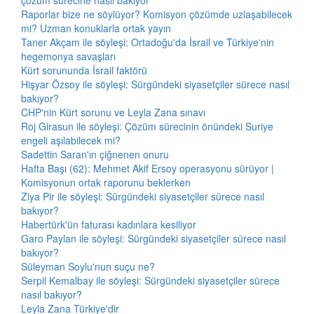
çözüm sürecine nasıl bakıyor
Raporlar bize ne söylüyor? Komisyon çözümde uzlaşabilecek
mi? Uzman konuklarla ortak yayın
Taner Akçam ile söyleşi: Ortadoğu'da İsrail ve Türkiye'nin
hegemonya savaşları
Kürt sorununda İsrail faktörü
Hişyar Özsoy ile söyleşi: Sürgündeki siyasetçiler sürece nasıl
bakıyor?
CHP'nin Kürt sorunu ve Leyla Zana sınavı
Roj Girasun ile söyleşi: Çözüm sürecinin önündeki Suriye
engeli aşılabilecek mi?
Sadettin Saran'ın çiğnenen onuru
Hafta Başı (62): Mehmet Akif Ersoy operasyonu sürüyor |
Komisyonun ortak raporunu beklerken
Ziya Pir ile söyleşi: Sürgündeki siyasetçiler sürece nasıl
bakıyor?
Habertürk'ün faturası kadınlara kesiliyor
Garo Paylan ile söyleşi: Sürgündeki siyasetçiler sürece nasıl
bakıyor?
Süleyman Soylu'nun suçu ne?
Serpil Kemalbay ile söyleşi: Sürgündeki siyasetçiler sürece
nasıl bakıyor?
Leyla Zana Türkiye'dir