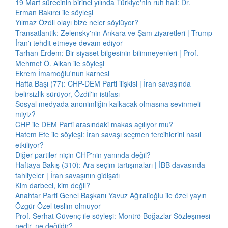
19 Mart sürecinin birinci yılında Türkiye'nin ruh hali: Dr.
Erman Bakırcı ile söyleşi
Yılmaz Özdil olayı bize neler söylüyor?
Transatlantik: Zelensky'nin Ankara ve Şam ziyaretleri | Trump
İran'ı tehdit etmeye devam ediyor
Tarhan Erdem: Bir siyaset bilgesinin bilinmeyenleri | Prof.
Mehmet Ö. Alkan ile söyleşi
Ekrem İmamoğlu'nun karnesi
Hafta Başı (77): CHP-DEM Parti ilişkisi | İran savaşında
belirsizlik sürüyor, Özdil'in istifası
Sosyal medyada anonimliğin kalkacak olmasına sevinmeli
miyiz?
CHP ile DEM Parti arasındaki makas açılıyor mu?
Hatem Ete ile söyleşi: İran savaşı seçmen tercihlerini nasıl
etkiliyor?
Diğer partiler niçin CHP'nin yanında değil?
Haftaya Bakış (310): Ara seçim tartışmaları | İBB davasında
tahliyeler | İran savaşının gidişatı
Kim darbeci, kim değil?
Anahtar Parti Genel Başkanı Yavuz Ağıralioğlu ile özel yayın
Özgür Özel teslim olmuyor
Prof. Serhat Güvenç ile söyleşi: Montrö Boğazlar Sözleşmesi
nedir, ne değildir?