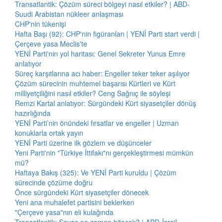
Transatlantik: Çözüm süreci bölgeyi nasıl etkiler? | ABD-
Suudi Arabistan nükleer anlaşması
CHP'nin tükenişi
Hafta Başı (92): CHP'nin figüranları | YENİ Parti start verdi |
Çerçeve yasa Meclis'te
YENİ Parti'nin yol haritası: Genel Sekreter Yunus Emre
anlatıyor
Süreç karşıtlarına acı haber: Engeller teker teker aşılıyor
Çözüm sürecinin muhtemel başarısı Kürtleri ve Kürt
milliyetçiliğini nasıl etkiler? Ceng Sağnıç ile söyleşi
Remzi Kartal anlatıyor: Sürgündeki Kürt siyasetçiler dönüş
hazırlığında
YENİ Parti’nin önündeki fırsatlar ve engeller | Uzman
konuklarla ortak yayın
YENİ Parti üzerine ilk gözlem ve düşünceler
Yeni Parti'nin "Türkiye İttifakı"nı gerçekleştirmesi mümkün
mü?
Haftaya Bakış (325): Ve YENİ Parti kuruldu | Çözüm
sürecinde çözüme doğru
Önce sürgündeki Kürt siyasetçiler dönecek
Yeni ana muhalefet partisini beklerken
"Çerçeve yasa"nın eli kulağında