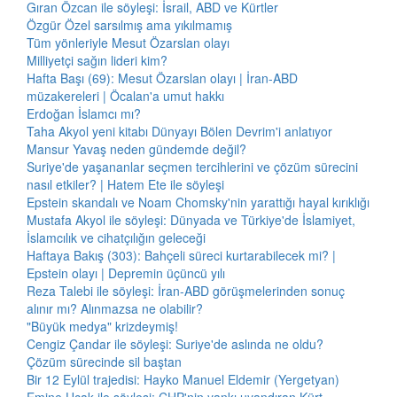
Gıran Özcan ile söyleşi: İsrail, ABD ve Kürtler
Özgür Özel sarsılmış ama yıkılmamış
Tüm yönleriyle Mesut Özarslan olayı
Milliyetçi sağın lideri kim?
Hafta Başı (69): Mesut Özarslan olayı | İran-ABD
müzakereleri | Öcalan'a umut hakkı
Erdoğan İslamcı mı?
Taha Akyol yeni kitabı Dünyayı Bölen Devrim'i anlatıyor
Mansur Yavaş neden gündemde değil?
Suriye'de yaşananlar seçmen tercihlerini ve çözüm sürecini
nasıl etkiler? | Hatem Ete ile söyleşi
Epstein skandalı ve Noam Chomsky'nin yarattığı hayal kırıklığı
Mustafa Akyol ile söyleşi: Dünyada ve Türkiye'de İslamiyet,
İslamcılık ve cihatçılığın geleceği
Haftaya Bakış (303): Bahçeli süreci kurtarabilecek mi? |
Epstein olayı | Depremin üçüncü yılı
Reza Talebi ile söyleşi: İran-ABD görüşmelerinden sonuç
alınır mı? Alınmazsa ne olabilir?
"Büyük medya" krizdeymiş!
Cengiz Çandar ile söyleşi: Suriye'de aslında ne oldu?
Çözüm sürecinde sil baştan
Bir 12 Eylül trajedisi: Hayko Manuel Eldemir (Yergetyan)