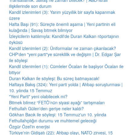
Transatlantik: Savaş ne zaman bitecek? | ABD-İsrail
ilişkilerinde son durum
Kandil izlenimleri (3): Yarım yüzyıllık bir sayfa kapanmak
üzere
Hafta Başı (91): Süreçte önemli aşama | Yeni partinin eli
kulağında | Savaş bitmek bilmiyor
İzleyicilerin katılımıyla: Kandil'de Duran Kalkan röportajının
öyküsü
Kandil izlenimleri (2): Üniformalar ne zaman çıkarılacak?
CHP'den "yeni parti"ye süreklilik ve değişim | Dr. Edgar Şar
ile söyleşi
Kandil izlenimleri (1): Cümleler Öcalan ile başlıyor Öcalan ile
bitiyor
Duran Kalkan ile söyleşi: Bu süreç batmayacak!
Haftaya Bakış (324): Yeni parti yolda | Ahbap soruşturması |
10. yılında 15 Temmuz
"Yeni Parti" yeni olabilecek mi?
Bitmek bilmez “FETÖ’nün siyasi ayağı” tartışmaları
Fethullah Gülen'den geriye neler kaldı?
Gökhan Bacık ile söyleşi: 15 Temmuz'un 10. yılında
Fethullahçılığın durumu ve muhtemel geleceği
Özgür Özel'in enerjisi
Türkiye'nin Gidişatı (22): Ahbap olayı, NATO zirvesi, 15