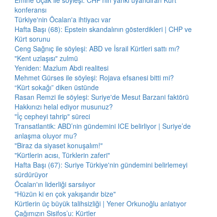
Emine Uçak ile söyleşi: CHP'nin yankı uyandıran Kürt
konferansı
Türkiye'nin Öcalan'a ihtiyacı var
Hafta Başı (68): Epstein skandalının gösterdikleri | CHP ve
Kürt sorunu
Ceng Sağnıç ile söyleşi: ABD ve İsrail Kürtleri sattı mı?
"Kent uzlaşısı" zulmü
Yeniden: Mazlum Abdi realitesi
Mehmet Gürses ile söyleşi: Rojava efsanesi bitti mi?
“Kürt sokağı” diken üstünde
Rasan Remzi ile söyleşi: Suriye'de Mesut Barzani faktörü
Hakkınızı helal ediyor musunuz?
"İç cepheyi tahrip" süreci
Transatlantik: ABD’nin gündemini ICE belirliyor | Suriye’de
anlaşma oluyor mu?
"Biraz da siyaset konuşalım!"
"Kürtlerin acısı, Türklerin zaferi"
Hafta Başı (67): Suriye Türkiye'nin gündemini belirlemeyi
sürdürüyor
Öcalan'ın liderliği sarsılıyor
"Hüzün ki en çok yakışandır bize"
Kürtlerin üç büyük talihsizliği | Yener Orkunoğlu anlatıyor
Çağımızın Sisifos’u: Kürtler