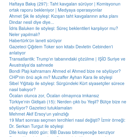
Haftaya Bakış (297): Taht kavgaları sürüyor | Komisyonun
ortak raporu bekleniyor | Medyaya operasyonlar
Ahmet Şık ile söyleşi: Kızışan taht kavgalarının arka planı
Dindar nesil diye diye...
İdris Baluken ile söyleşi: Süreç beklentileri karşılıyor mu?
Neler yapılmalı?
Habertürk'ün laneti sürüyor
Gazeteci Çiğdem Toker son kitabı Devletin Cebinden'i
anlatıyor
Transatlantik: Trump'ın tabanındaki çözülme | IŞİD Suriye ve
Avustralya'da sahnede
Bondi Plajı kahramanı Ahmed el Ahmed bize ne söylüyor?
CHP'nin önü açık mı? Muzaffer Ayhan Kara ile söyleşi
Sibel Yiğitalp ile söyleşi: Sürgündeki Kürt siyasetçiler sürece
nasıl bakıyor?
Öcalan olunca zor, Öcalan olmayınca imkansız
Türkiye'nin Gidişatı (15): Nerden çıktı bu Yeşil? Bütçe bize ne
söylüyor? Gazeteci tutuklamaları
Mehmet Akif Ersoy'un yalnızlığı
19 Mart sonrası seçmen tercihleri nasıl değişti? İzmir örneği:
Dr. Serkan Turgut ile söyleşi
Dile kolay 4600 gün: İBB Davası bitmeyeceğe benziyor