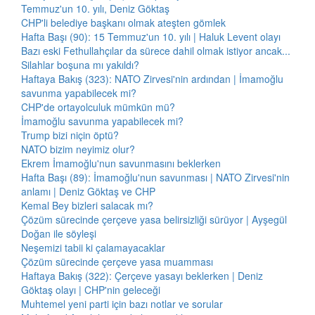
Temmuz'un 10. yılı, Deniz Göktaş
CHP'li belediye başkanı olmak ateşten gömlek
Hafta Başı (90): 15 Temmuz'un 10. yılı | Haluk Levent olayı
Bazı eski Fethullahçılar da sürece dahil olmak istiyor ancak...
Silahlar boşuna mı yakıldı?
Haftaya Bakış (323): NATO Zirvesi'nin ardından | İmamoğlu
savunma yapabilecek mi?
CHP'de ortayolculuk mümkün mü?
İmamoğlu savunma yapabilecek mi?
Trump bizi niçin öptü?
NATO bizim neyimiz olur?
Ekrem İmamoğlu'nun savunmasını beklerken
Hafta Başı (89): İmamoğlu'nun savunması | NATO Zirvesi'nin
anlamı | Deniz Göktaş ve CHP
Kemal Bey bizleri salacak mı?
Çözüm sürecinde çerçeve yasa belirsizliği sürüyor | Ayşegül
Doğan ile söyleşi
Neşemizi tabii ki çalamayacaklar
Çözüm sürecinde çerçeve yasa muamması
Haftaya Bakış (322): Çerçeve yasayı beklerken | Deniz
Göktaş olayı | CHP'nin geleceği
Muhtemel yeni parti için bazı notlar ve sorular