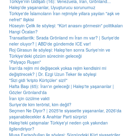
Türkiye'nin Gidişatı (16): Venezuela, İran, Grönland...
Halep'de yaşananlar, Uyuşturucu sorunumuz
Türkiye'de İslamcıların İran rejimiyle yıllara yayılan "aşk ve
nefret" ilişkisi
Hüseyin Çelik ile söyleşi: "Kürt anasını görmesin" politikaları
Hangi Öcalan?
Transatlantik: Sırada Grönland mı İran mı var? | Suriye'de
neler oluyor? | ABD'de gündemde ICE var!
Roj Girasun ile söyleşi: Halep'ten sonra Suriye'nin ve
Türkiye'deki çözüm sürecinin geleceği
"Palyaço Ruşen"
İran'da rejim mi değişecek yoksa rejim kendisini mi
değiştirecek? | Dr. Ezgi Uzun Teker ile söyleşi
"Sizi gidi 'kripto Kürtçüler' sizi!"
Hafta Başı (65): İran'ın geleceği | Halep'te yaşananlar |
Gözler Grönland'da
İran için üzülme vakti
Suriye'de kim terörist, kim değil?
Seçmen Ne Diyor? | 2025'te siyasette yaşananlar, 2026'da
yaşanabilecekler & Anahtar Parti sürprizi
Halep'teki çatışmalar Türkiye'yi neden çok yakından
ilgilendiriyor?
Musa Farisoğulları ile söyleşi: Sürgündeki Kürt siyasetçiler