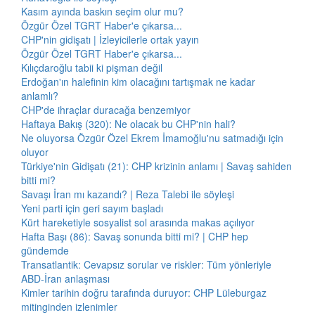
Kasım ayında baskın seçim olur mu?
Özgür Özel TGRT Haber'e çıkarsa...
CHP'nin gidişatı | İzleyicilerle ortak yayın
Özgür Özel TGRT Haber'e çıkarsa...
Kılıçdaroğlu tabii ki pişman değil
Erdoğan'ın halefinin kim olacağını tartışmak ne kadar
anlamlı?
CHP'de ihraçlar duracağa benzemiyor
Haftaya Bakış (320): Ne olacak bu CHP'nin hali?
Ne oluyorsa Özgür Özel Ekrem İmamoğlu'nu satmadığı için
oluyor
Türkiye'nin Gidişatı (21): CHP krizinin anlamı | Savaş sahiden
bitti mi?
Savaşı İran mı kazandı? | Reza Talebi ile söyleşi
Yeni parti için geri sayım başladı
Kürt hareketiyle sosyalist sol arasında makas açılıyor
Hafta Başı (86): Savaş sonunda bitti mi? | CHP hep
gündemde
Transatlantik: Cevapsız sorular ve riskler: Tüm yönleriyle
ABD-İran anlaşması
Kimler tarihin doğru tarafında duruyor: CHP Lüleburgaz
mitinginden izlenimler