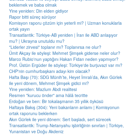
beklemek ve baba olmak
Yine yeniden: Din elden gidiyor
Rapor bitti süreç sürüyor
Komisyon raporu çözüm için yeterli mi? | Uzman konuklarla
ortak yayın
Transatlantik: Türkiye-AB yeniden | İran ile ABD anlaşıyor
mu? | Ukrayna unutuldu mu?
"Liderler zirvesi" toplanır mı? Toplanırsa ne olur?
Ümit Akçay ile söyleşi: Mehmet Şimşek giderse neler olur?
Marco Rubio'nun yaptığını Hakan Fidan neden yapmıyor?
Prof. Üstün Ergüder ile söyleşi: Türkiye'de burjuvazi var mı?
CHP'nin cumhurbaşkanı adayı kim olacak?
Hafta Başı (70): SDG Münih’te, Heyet İmralı’da, Akın Gürlek
ile yeni dönem, Mehmet Şimşek gidici mi?
Yine yeniden: Mazlum Abdi realitesi
Resmen "kurucu önder" ama hâlâ tecritte
Erdoğan ve ben: Bir tokalaşmanın 35 yıllık öyküsü
Haftaya Bakış (304): Yeni bakanların anlamı | Komisyonun
ortak raporunu beklerken
Akın Gürlek ile yeni dönem: Sert başladı, sert sürecek
Transatlantik: Trump-Netanyahu işbirliğinin sınırları | Türkiye,
Yunanistan ve Doğu Akdeniz