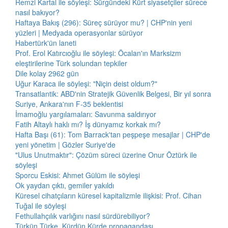
Remzi Kartal ile söyleşi: Sürgündeki Kürt siyasetçiler sürece
nasıl bakıyor?
Haftaya Bakış (296): Süreç sürüyor mu? | CHP'nin yeni
yüzleri | Medyada operasyonlar sürüyor
Habertürk'ün laneti
Prof. Erol Katırcıoğlu ile söyleşi: Öcalan'ın Marksizm
eleştirilerine Türk solundan tepkiler
Dile kolay 2962 gün
Uğur Karaca ile söyleşi: "Niçin deist oldum?"
Transatlantik: ABD'nin Stratejik Güvenlik Belgesi, Bir yıl sonra
Suriye, Ankara'nın F-35 beklentisi
İmamoğlu yargılamaları: Savunma saldırıyor
Fatih Altaylı haklı mı? İş dünyamız korkak mı?
Hafta Başı (61): Tom Barrack'tan peşpeşe mesajlar | CHP'de
yeni yönetim | Gözler Suriye'de
"Ulus Unutmaktır": Çözüm süreci üzerine Onur Öztürk ile
söyleşi
Sporcu Eskisi: Ahmet Gülüm ile söyleşi
Ok yaydan çıktı, gemiler yakıldı
Küresel cihatçıların küresel kapitalizmle ilişkisi: Prof. Cihan
Tuğal ile söyleşi
Fethullahçılık varlığını nasıl sürdürebiliyor?
Türkün Türke, Kürdün Kürde propagandası