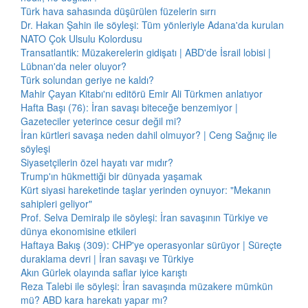
Türk hava sahasında düşürülen füzelerin sırrı
Dr. Hakan Şahin ile söyleşi: Tüm yönleriyle Adana'da kurulan
NATO Çok Ulsulu Kolordusu
Transatlantik: Müzakerelerin gidişatı | ABD'de İsrail lobisi |
Lübnan'da neler oluyor?
Türk solundan geriye ne kaldı?
Mahir Çayan Kitabı'nı editörü Emir Ali Türkmen anlatıyor
Hafta Başı (76): İran savaşı biteceğe benzemiyor |
Gazeteciler yeterince cesur değil mi?
İran kürtleri savaşa neden dahil olmuyor? | Ceng Sağnıç ile
söyleşi
Siyasetçilerin özel hayatı var mıdır?
Trump'ın hükmettiği bir dünyada yaşamak
Kürt siyasi hareketinde taşlar yerinden oynuyor: "Mekanın
sahipleri geliyor"
Prof. Selva Demiralp ile söyleşi: İran savaşının Türkiye ve
dünya ekonomisine etkileri
Haftaya Bakış (309): CHP'ye operasyonlar sürüyor | Süreçte
duraklama devri | İran savaşı ve Türkiye
Akın Gürlek olayında saflar iyice karıştı
Reza Talebi ile söyleşi: İran savaşında müzakere mümkün
mü? ABD kara harekatı yapar mı?