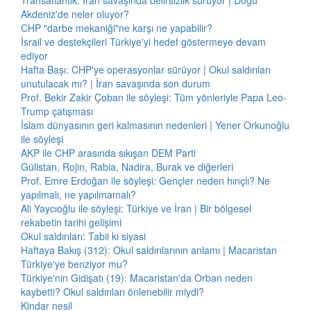
Transatlantik: İran savaşında belirsizlik sürüyor | Doğu
Akdeniz'de neler oluyor?
CHP "darbe mekaniği"ne karşı ne yapabilir?
İsrail ve destekçileri Türkiye'yi hedef göstermeye devam
ediyor
Hafta Başı: CHP'ye operasyonlar sürüyor | Okul saldırıları
unutulacak mı? | İran savaşında son durum
Prof. Bekir Zakir Çoban ile söyleşi: Tüm yönleriyle Papa Leo-
Trump çatışması
İslam dünyasının geri kalmasının nedenleri | Yener Orkunoğlu
ile söyleşi
AKP ile CHP arasında sıkışan DEM Parti
Gülistan, Rojin, Rabia, Nadira, Burak ve diğerleri
Prof. Emre Erdoğan ile söyleşi: Gençler neden hınçlı? Ne
yapılmalı, ne yapılmamalı?
Ali Yaycıoğlu ile söyleşi: Türkiye ve İran | Bir bölgesel
rekabetin tarihi gelişimi
Okul saldırıları: Tabii ki siyasi
Haftaya Bakış (312): Okul saldırılarının anlamı | Macaristan
Türkiye'ye benziyor mu?
Türkiye'nin Gidişatı (19): Macaristan'da Orban neden
kaybetti? Okul saldırıları önlenebilir miydi?
Kindar nesil