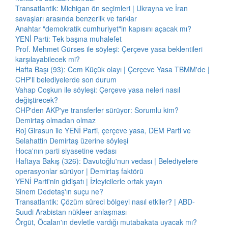
Transatlantik: Michigan ön seçimleri | Ukrayna ve İran
savaşları arasında benzerlik ve farklar
Anahtar "demokratik cumhuriyet"in kapısını açacak mı?
YENİ Parti: Tek başına muhalefet
Prof. Mehmet Gürses ile söyleşi: Çerçeve yasa beklentileri
karşılayabilecek mi?
Hafta Başı (93): Cem Küçük olayı | Çerçeve Yasa TBMM'de |
CHP'li belediyelerde son durum
Vahap Coşkun ile söyleşi: Çerçeve yasa neleri nasıl
değiştirecek?
CHP'den AKP'ye transferler sürüyor: Sorumlu kim?
Demirtaş olmadan olmaz
Roj Girasun ile YENİ Parti, çerçeve yasa, DEM Parti ve
Selahattin Demirtaş üzerine söyleşi
Hoca'nın parti siyasetine vedası
Haftaya Bakış (326): Davutoğlu'nun vedası | Belediyelere
operasyonlar sürüyor | Demirtaş faktörü
YENİ Parti'nin gidişatı | İzleyicilerle ortak yayın
Sinem Dedetaş'ın suçu ne?
Transatlantik: Çözüm süreci bölgeyi nasıl etkiler? | ABD-
Suudi Arabistan nükleer anlaşması
Örgüt, Öcalan'ın devletle vardığı mutabakata uyacak mı?