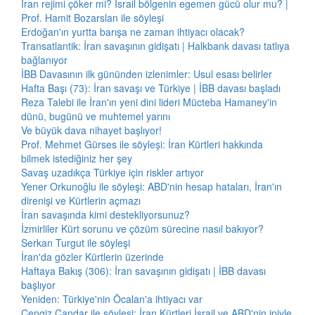
İran rejimi çöker mi? İsrail bölgenin egemen gücü olur mu? |
Prof. Hamit Bozarslan ile söyleşi
Erdoğan'ın yurtta barışa ne zaman ihtiyacı olacak?
Transatlantik: İran savaşının gidişatı | Halkbank davası tatlıya
bağlanıyor
İBB Davasının ilk gününden izlenimler: Usul esası belirler
Hafta Başı (73): İran savaşı ve Türkiye | İBB davası başladı
Reza Talebi ile İran'ın yeni dini lideri Mücteba Hamaney'in
dünü, bugünü ve muhtemel yarını
Ve büyük dava nihayet başlıyor!
Prof. Mehmet Gürses ile söyleşi: İran Kürtleri hakkında
bilmek istediğiniz her şey
Savaş uzadıkça Türkiye için riskler artıyor
Yener Orkunoğlu ile söyleşi: ABD'nin hesap hataları, İran'ın
direnişi ve Kürtlerin açmazı
İran savaşında kimi destekliyorsunuz?
İzmirliler Kürt sorunu ve çözüm sürecine nasıl bakıyor?
Serkan Turgut ile söyleşi
İran'da gözler Kürtlerin üzerinde
Haftaya Bakış (306): İran savaşının gidişatı | İBB davası
başlıyor
Yeniden: Türkiye'nin Öcalan'a ihtiyacı var
Cengiz Çandar ile söyleşi: İran Kürtleri İsrail ve ABD'nin ipiyle