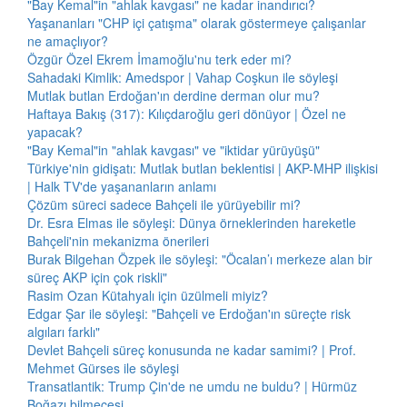
"Bay Kemal"in "ahlak kavgası" ne kadar inandırıcı?
Yaşananları "CHP içi çatışma" olarak göstermeye çalışanlar
ne amaçlıyor?
Özgür Özel Ekrem İmamoğlu'nu terk eder mi?
Sahadaki Kimlik: Amedspor | Vahap Coşkun ile söyleşi
Mutlak butlan Erdoğan'ın derdine derman olur mu?
Haftaya Bakış (317): Kılıçdaroğlu geri dönüyor | Özel ne
yapacak?
"Bay Kemal"in "ahlak kavgası" ve "iktidar yürüyüşü"
Türkiye'nin gidişatı: Mutlak butlan beklentisi | AKP-MHP ilişkisi
| Halk TV'de yaşananların anlamı
Çözüm süreci sadece Bahçeli ile yürüyebilir mi?
Dr. Esra Elmas ile söyleşi: Dünya örneklerinden hareketle
Bahçeli'nin mekanizma önerileri
Burak Bilgehan Özpek ile söyleşi: "Öcalan’ı merkeze alan bir
süreç AKP için çok riskli"
Rasim Ozan Kütahyalı için üzülmeli miyiz?
Edgar Şar ile söyleşi: "Bahçeli ve Erdoğan'ın süreçte risk
algıları farklı"
Devlet Bahçeli süreç konusunda ne kadar samimi? | Prof.
Mehmet Gürses ile söyleşi
Transatlantik: Trump Çin'de ne umdu ne buldu? | Hürmüz
Boğazı bilmecesi