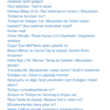
rekabetin tarihi gelişimi
Okul saldırıları: Tabii ki siyasi
Haftaya Bakış (312): Okul saldırılarının anlamı | Macaristan
Türkiye'ye benziyor mu?
Türkiye'nin Gidişatı (19): Macaristan'da Orban neden
kaybetti? Okul saldırıları önlenebilir miydi?
Kindar nesil
Orhan Miroğlu "Posta Kutusu 213 Diyarbakır" belgeselini
anlatıyor
Özgür Özel AKP'lilerin aklını çelebilir mi
Bülent Bilmez ve Cemal Taş ile söyleşi: Dersim Kırımı
Envanteri
Hafta Başı (78): Mansur Yavaş da hedefte | Macaristan
dersleri
Transatlantik: Müzakereler neden durdu? İsrail’in hedefinde
Erdoğan var, Orban’ın yaşadığı hezimet
Netanyahu ve diğer İsrail yöneticileri niçin Erdoğan'ı hedef
alıyor?
Türkiye normalleşebilecek mi?
Sürecin ve Türkiye'nin Demirtaş'a ihtiyacı var
Reza Talebi ile söyleşi: Ateşkes İran'ın zaferi mi?
Müzakerelerden barış çıkar mı?
İktidar CHP'ye yönelik saldırılarını şiddetlendiriyor