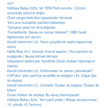
mü?
Haftaya Bakış (325): Ve YENİ Parti kuruldu | Çözüm
sürecinde çözüme doğru
Önce sürgündeki Kürt siyasetçiler dönecek
Yeni ana muhalefet partisini beklerken
"Çerçeve yasa"nın eli kulağında
Transatlantik: Savaş ne zaman bitecek? | ABD-İsrail
ilişkilerinde son durum
Kandil izlenimleri (3): Yarım yüzyıllık bir sayfa kapanmak
üzere
Hafta Başı (91): Süreçte önemli aşama | Yeni partinin eli
kulağında | Savaş bitmek bilmiyor
İzleyicilerin katılımıyla: Kandil'de Duran Kalkan röportajının
öyküsü
Kandil izlenimleri (2): Üniformalar ne zaman çıkarılacak?
CHP'den "yeni parti"ye süreklilik ve değişim | Dr. Edgar Şar
ile söyleşi
Kandil izlenimleri (1): Cümleler Öcalan ile başlıyor Öcalan ile
bitiyor
Duran Kalkan ile söyleşi: Bu süreç batmayacak!
Haftaya Bakış (324): Yeni parti yolda | Ahbap soruşturması |
10. yılında 15 Temmuz