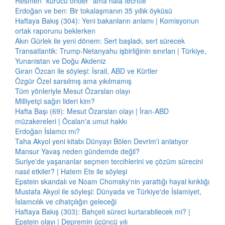
Resmen "kurucu önder" ama hâlâ tecritte
Erdoğan ve ben: Bir tokalaşmanın 35 yıllık öyküsü
Haftaya Bakış (304): Yeni bakanların anlamı | Komisyonun
ortak raporunu beklerken
Akın Gürlek ile yeni dönem: Sert başladı, sert sürecek
Transatlantik: Trump-Netanyahu işbirliğinin sınırları | Türkiye,
Yunanistan ve Doğu Akdeniz
Gıran Özcan ile söyleşi: İsrail, ABD ve Kürtler
Özgür Özel sarsılmış ama yıkılmamış
Tüm yönleriyle Mesut Özarslan olayı
Milliyetçi sağın lideri kim?
Hafta Başı (69): Mesut Özarslan olayı | İran-ABD
müzakereleri | Öcalan'a umut hakkı
Erdoğan İslamcı mı?
Taha Akyol yeni kitabı Dünyayı Bölen Devrim'i anlatıyor
Mansur Yavaş neden gündemde değil?
Suriye'de yaşananlar seçmen tercihlerini ve çözüm sürecini
nasıl etkiler? | Hatem Ete ile söyleşi
Epstein skandalı ve Noam Chomsky'nin yarattığı hayal kırıklığı
Mustafa Akyol ile söyleşi: Dünyada ve Türkiye'de İslamiyet,
İslamcılık ve cihatçılığın geleceği
Haftaya Bakış (303): Bahçeli süreci kurtarabilecek mi? |
Epstein olayı | Depremin üçüncü yılı