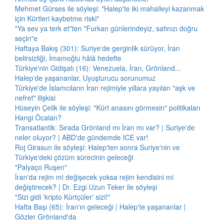
Mehmet Gürses ile söyleşi: "Halep'te iki mahalleyi kazanmak
için Kürtleri kaybetme riski"
"Ya sev ya terk et"ten "Furkan günlerindeyiz, safınızı doğru
seçin"e
Haftaya Bakış (301): Suriye'de gerginlik sürüyor, İran
belirsizliği, İmamoğlu hâlâ hedefte
Türkiye'nin Gidişatı (16): Venezuela, İran, Grönland...
Halep'de yaşananlar, Uyuşturucu sorunumuz
Türkiye'de İslamcıların İran rejimiyle yıllara yayılan "aşk ve
nefret" ilişkisi
Hüseyin Çelik ile söyleşi: "Kürt anasını görmesin" politikaları
Hangi Öcalan?
Transatlantik: Sırada Grönland mı İran mı var? | Suriye'de
neler oluyor? | ABD'de gündemde ICE var!
Roj Girasun ile söyleşi: Halep'ten sonra Suriye'nin ve
Türkiye'deki çözüm sürecinin geleceği
"Palyaço Ruşen"
İran'da rejim mi değişecek yoksa rejim kendisini mi
değiştirecek? | Dr. Ezgi Uzun Teker ile söyleşi
"Sizi gidi 'kripto Kürtçüler' sizi!"
Hafta Başı (65): İran'ın geleceği | Halep'te yaşananlar |
Gözler Grönland'da