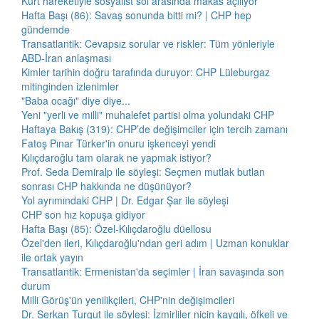
Kürt hareketiyle sosyalist sol arasında makas açılıyor
Hafta Başı (86): Savaş sonunda bitti mi? | CHP hep
gündemde
Transatlantik: Cevapsız sorular ve riskler: Tüm yönleriyle
ABD-İran anlaşması
Kimler tarihin doğru tarafında duruyor: CHP Lüleburgaz
mitinginden izlenimler
"Baba ocağı" diye diye...
Yeni "yerli ve milli" muhalefet partisi olma yolundaki CHP
Haftaya Bakış (319): CHP’de değişimciler için tercih zamanı
Fatoş Pınar Türker'in onuru işkenceyi yendi
Kılıçdaroğlu tam olarak ne yapmak istiyor?
Prof. Seda Demiralp ile söyleşi: Seçmen mutlak butlan
sonrası CHP hakkında ne düşünüyor?
Yol ayrımındaki CHP | Dr. Edgar Şar ile söyleşi
CHP son hız kopuşa gidiyor
Hafta Başı (85): Özel-Kılıçdaroğlu düellosu
Özel'den ileri, Kılıçdaroğlu'ndan geri adım | Uzman konuklar
ile ortak yayın
Transatlantik: Ermenistan'da seçimler | İran savaşında son
durum
Milli Görüş'ün yenilikçileri, CHP'nin değişimcileri
Dr. Serkan Turgut ile söyleşi: İzmirliler niçin kaygılı, öfkeli ve