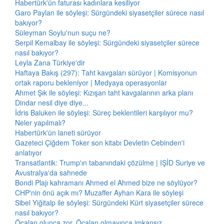
Habertürk'ün faturası kadınlara kesiliyor
Garo Paylan ile söyleşi: Sürgündeki siyasetçiler sürece nasıl
bakıyor?
Süleyman Soylu'nun suçu ne?
Serpil Kemalbay ile söyleşi: Sürgündeki siyasetçiler sürece
nasıl bakıyor?
Leyla Zana Türkiye'dir
Haftaya Bakış (297): Taht kavgaları sürüyor | Komisyonun
ortak raporu bekleniyor | Medyaya operasyonlar
Ahmet Şık ile söyleşi: Kızışan taht kavgalarının arka planı
Dindar nesil diye diye...
İdris Baluken ile söyleşi: Süreç beklentileri karşılıyor mu?
Neler yapılmalı?
Habertürk'ün laneti sürüyor
Gazeteci Çiğdem Toker son kitabı Devletin Cebinden'i
anlatıyor
Transatlantik: Trump'ın tabanındaki çözülme | IŞİD Suriye ve
Avustralya'da sahnede
Bondi Plajı kahramanı Ahmed el Ahmed bize ne söylüyor?
CHP'nin önü açık mı? Muzaffer Ayhan Kara ile söyleşi
Sibel Yiğitalp ile söyleşi: Sürgündeki Kürt siyasetçiler sürece
nasıl bakıyor?
Öcalan olunca zor, Öcalan olmayınca imkansız