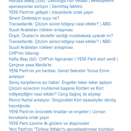
Haftaya Bakış (326): Davutoğlu'nun vedası | Belediyelere
operasyonlar sürüyor | Demirtaş faktörü
YENİ Parti'nin gidişatı | İzleyicilerle ortak yayın
Sinem Dedetaş'ın suçu ne?
Transatlantik: Çözüm süreci bölgeyi nasıl etkiler? | ABD-
Suudi Arabistan nükleer anlaşması
Örgüt, Öcalan'ın devletle vardığı mutabakata uyacak mı?
Transatlantik: Çözüm süreci bölgeyi nasıl etkiler? | ABD-
Suudi Arabistan nükleer anlaşması
CHP'nin tükenişi
Hafta Başı (92): CHP'nin figüranları | YENİ Parti start verdi |
Çerçeve yasa Meclis'te
YENİ Parti'nin yol haritası: Genel Sekreter Yunus Emre
anlatıyor
Süreç karşıtlarına acı haber: Engeller teker teker aşılıyor
Çözüm sürecinin muhtemel başarısı Kürtleri ve Kürt
milliyetçiliğini nasıl etkiler? Ceng Sağnıç ile söyleşi
Remzi Kartal anlatıyor: Sürgündeki Kürt siyasetçiler dönüş
hazırlığında
YENİ Parti’nin önündeki fırsatlar ve engeller | Uzman
konuklarla ortak yayın
YENİ Parti üzerine ilk gözlem ve düşünceler
Yeni Parti'nin "Türkiye İttifakı"nı gerçekleştirmesi mümkün