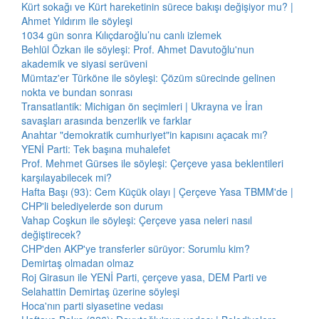
Kürt sokağı ve Kürt hareketinin sürece bakışı değişiyor mu? |
Ahmet Yıldırım ile söyleşi
1034 gün sonra Kılıçdaroğlu’nu canlı izlemek
Behlül Özkan ile söyleşi: Prof. Ahmet Davutoğlu'nun
akademik ve siyasi serüveni
Mümtaz'er Türköne ile söyleşi: Çözüm sürecinde gelinen
nokta ve bundan sonrası
Transatlantik: Michigan ön seçimleri | Ukrayna ve İran
savaşları arasında benzerlik ve farklar
Anahtar "demokratik cumhuriyet"in kapısını açacak mı?
YENİ Parti: Tek başına muhalefet
Prof. Mehmet Gürses ile söyleşi: Çerçeve yasa beklentileri
karşılayabilecek mi?
Hafta Başı (93): Cem Küçük olayı | Çerçeve Yasa TBMM'de |
CHP'li belediyelerde son durum
Vahap Coşkun ile söyleşi: Çerçeve yasa neleri nasıl
değiştirecek?
CHP'den AKP'ye transferler sürüyor: Sorumlu kim?
Demirtaş olmadan olmaz
Roj Girasun ile YENİ Parti, çerçeve yasa, DEM Parti ve
Selahattin Demirtaş üzerine söyleşi
Hoca'nın parti siyasetine vedası