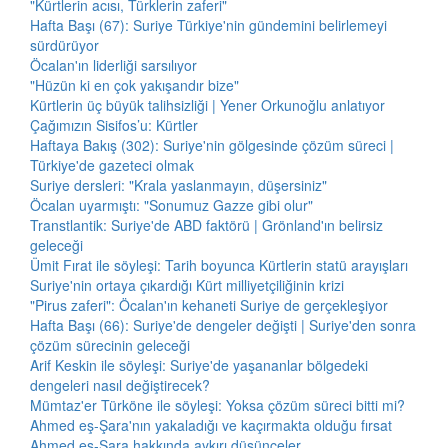
"Kürtlerin acısı, Türklerin zaferi"
Hafta Başı (67): Suriye Türkiye'nin gündemini belirlemeyi
sürdürüyor
Öcalan'ın liderliği sarsılıyor
"Hüzün ki en çok yakışandır bize"
Kürtlerin üç büyük talihsizliği | Yener Orkunoğlu anlatıyor
Çağımızın Sisifos’u: Kürtler
Haftaya Bakış (302): Suriye'nin gölgesinde çözüm süreci |
Türkiye'de gazeteci olmak
Suriye dersleri: "Krala yaslanmayın, düşersiniz"
Öcalan uyarmıştı: "Sonumuz Gazze gibi olur"
Transtlantik: Suriye'de ABD faktörü | Grönland'ın belirsiz
geleceği
Ümit Fırat ile söyleşi: Tarih boyunca Kürtlerin statü arayışları
Suriye'nin ortaya çıkardığı Kürt milliyetçiliğinin krizi
"Pirus zaferi": Öcalan'ın kehaneti Suriye de gerçekleşiyor
Hafta Başı (66): Suriye'de dengeler değişti | Suriye'den sonra
çözüm sürecinin geleceği
Arif Keskin ile söyleşi: Suriye'de yaşananlar bölgedeki
dengeleri nasıl değiştirecek?
Mümtaz'er Türköne ile söyleşi: Yoksa çözüm süreci bitti mi?
Ahmed eş-Şara'nın yakaladığı ve kaçırmakta olduğu fırsat
Ahmed eş-Şara hakkında aykırı düşünceler