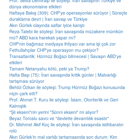
Prof. Selva Demiralp ile söyleşi: İran savaşının Türkiye ve
dünya ekonomisine etkileri
Haftaya Bakış (309): CHP'ye operasyonlar sürüyor | Süreçte
duraklama devri | İran savaşı ve Türkiye
Akın Gürlek olayında saflar iyice karıştı
Reza Talebi ile söyleşi: İran savaşında müzakere mümkün
mü? ABD kara harekatı yapar mı?
CHP'nin bağımsız medyaya ihtiyacı var ama işi çok zor
Fethullahçılar CHP'ye operasyon mu çekiyor?
Transatlantik: Hürmüz Boğazı bilmecesi | Savaşın ABD'ye
etkileri
Tamam Netanyahu kötü, peki ya Trump?
Hafta Başı (75): İran savaşında kritik günler | Malvarlığı
tartışması sürüyor
Behlül Özkan ile söyleşi: Trump Hürmüz Boğazı konusunda
niçin çark etti?
Prof. Ahmet T. Kuru ile söyleşi: İslam, Otoriterlik ve Geri
Kalmışlık
"Şii ekseni"nin yerini "Sünni ekseni" mi alıyor?
Beyaz Toroslu savcı ve "devlette devamlılık esastır"
Dr. Mehmet Akif Koç ile söyleşi: İran savaşında istihbaratın
rolü
Akın Gürlek'in mal varlığı tartışmasında son durum: Kim