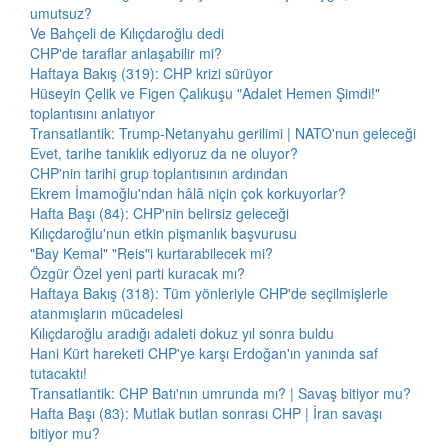
umutsuz?
Ve Bahçeli de Kılıçdaroğlu dedi
CHP'de taraflar anlaşabilir mi?
Haftaya Bakış (319): CHP krizi sürüyor
Hüseyin Çelik ve Figen Çalıkuşu "Adalet Hemen Şimdi!"
toplantısını anlatıyor
Transatlantik: Trump-Netanyahu gerilimi | NATO'nun geleceği
Evet, tarihe tanıklık ediyoruz da ne oluyor?
CHP'nin tarihi grup toplantısının ardından
Ekrem İmamoğlu'ndan hâlâ niçin çok korkuyorlar?
Hafta Başı (84): CHP'nin belirsiz geleceği
Kılıçdaroğlu'nun etkin pişmanlık başvurusu
"Bay Kemal" "Reis"i kurtarabilecek mi?
Özgür Özel yeni parti kuracak mı?
Haftaya Bakış (318): Tüm yönleriyle CHP'de seçilmişlerle
atanmışların mücadelesi
Kılıçdaroğlu aradığı adaleti dokuz yıl sonra buldu
Hani Kürt hareketi CHP'ye karşı Erdoğan'ın yanında saf
tutacaktı!
Transatlantik: CHP Batı'nın umrunda mı? | Savaş bitiyor mu?
Hafta Başı (83): Mutlak butlan sonrası CHP | İran savaşı
bitiyor mu?