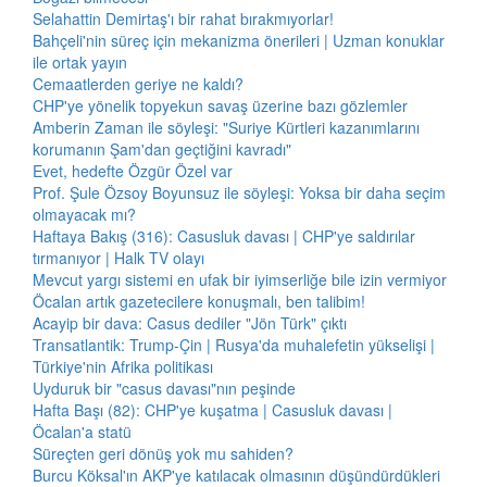
Selahattin Demirtaş'ı bir rahat bırakmıyorlar!
Bahçeli'nin süreç için mekanizma önerileri | Uzman konuklar
ile ortak yayın
Cemaatlerden geriye ne kaldı?
CHP'ye yönelik topyekun savaş üzerine bazı gözlemler
Amberin Zaman ile söyleşi: "Suriye Kürtleri kazanımlarını
korumanın Şam'dan geçtiğini kavradı"
Evet, hedefte Özgür Özel var
Prof. Şule Özsoy Boyunsuz ile söyleşi: Yoksa bir daha seçim
olmayacak mı?
Haftaya Bakış (316): Casusluk davası | CHP'ye saldırılar
tırmanıyor | Halk TV olayı
Mevcut yargı sistemi en ufak bir iyimserliğe bile izin vermiyor
Öcalan artık gazetecilere konuşmalı, ben talibim!
Acayip bir dava: Casus dediler "Jön Türk" çıktı
Transatlantik: Trump-Çin | Rusya'da muhalefetin yükselişi |
Türkiye'nin Afrika politikası
Uyduruk bir "casus davası"nın peşinde
Hafta Başı (82): CHP'ye kuşatma | Casusluk davası |
Öcalan'a statü
Süreçten geri dönüş yok mu sahiden?
Burcu Köksal'ın AKP'ye katılacak olmasının düşündürdükleri