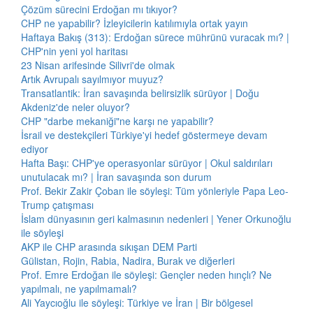
Çözüm sürecini Erdoğan mı tıkıyor?
CHP ne yapabilir? İzleyicilerin katılımıyla ortak yayın
Haftaya Bakış (313): Erdoğan sürece mührünü vuracak mı? |
CHP'nin yeni yol haritası
23 Nisan arifesinde Silivri'de olmak
Artık Avrupalı sayılmıyor muyuz?
Transatlantik: İran savaşında belirsizlik sürüyor | Doğu
Akdeniz'de neler oluyor?
CHP "darbe mekaniği"ne karşı ne yapabilir?
İsrail ve destekçileri Türkiye'yi hedef göstermeye devam
ediyor
Hafta Başı: CHP'ye operasyonlar sürüyor | Okul saldırıları
unutulacak mı? | İran savaşında son durum
Prof. Bekir Zakir Çoban ile söyleşi: Tüm yönleriyle Papa Leo-
Trump çatışması
İslam dünyasının geri kalmasının nedenleri | Yener Orkunoğlu
ile söyleşi
AKP ile CHP arasında sıkışan DEM Parti
Gülistan, Rojin, Rabia, Nadira, Burak ve diğerleri
Prof. Emre Erdoğan ile söyleşi: Gençler neden hınçlı? Ne
yapılmalı, ne yapılmamalı?
Ali Yaycıoğlu ile söyleşi: Türkiye ve İran | Bir bölgesel