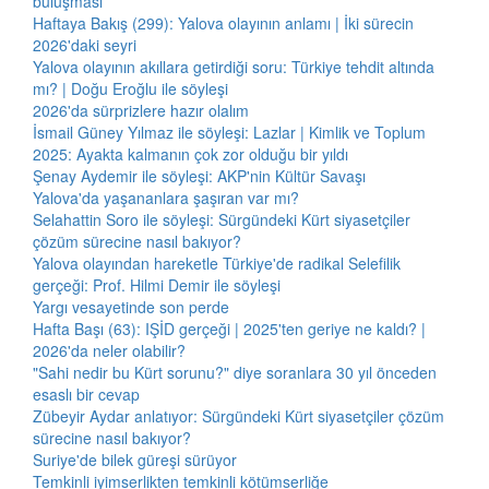
buluşması
Haftaya Bakış (299): Yalova olayının anlamı | İki sürecin
2026'daki seyri
Yalova olayının akıllara getirdiği soru: Türkiye tehdit altında
mı? | Doğu Eroğlu ile söyleşi
2026'da sürprizlere hazır olalım
İsmail Güney Yılmaz ile söyleşi: Lazlar | Kimlik ve Toplum
2025: Ayakta kalmanın çok zor olduğu bir yıldı
Şenay Aydemir ile söyleşi: AKP'nin Kültür Savaşı
Yalova'da yaşananlara şaşıran var mı?
Selahattin Soro ile söyleşi: Sürgündeki Kürt siyasetçiler
çözüm sürecine nasıl bakıyor?
Yalova olayından hareketle Türkiye'de radikal Selefilik
gerçeği: Prof. Hilmi Demir ile söyleşi
Yargı vesayetinde son perde
Hafta Başı (63): IŞİD gerçeği | 2025'ten geriye ne kaldı? |
2026'da neler olabilir?
"Sahi nedir bu Kürt sorunu?" diye soranlara 30 yıl önceden
esaslı bir cevap
Zübeyir Aydar anlatıyor: Sürgündeki Kürt siyasetçiler çözüm
sürecine nasıl bakıyor?
Suriye'de bilek güreşi sürüyor
Temkinli iyimserlikten temkinli kötümserliğe