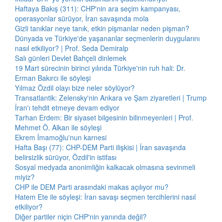
Haftaya Bakış (311): CHP'nin ara seçim kampanyası,
operasyonlar sürüyor, İran savaşında mola
Gizli tanıklar neye tanık, etkin pişmanlar neden pişman?
Dünyada ve Türkiye'de yaşananlar seçmenlerin duygularını
nasıl etkiliyor? | Prof. Seda Demiralp
Salı günleri Devlet Bahçeli dinlemek
19 Mart sürecinin birinci yılında Türkiye'nin ruh hali: Dr.
Erman Bakırcı ile söyleşi
Yılmaz Özdil olayı bize neler söylüyor?
Transatlantik: Zelensky'nin Ankara ve Şam ziyaretleri | Trump
İran'ı tehdit etmeye devam ediyor
Tarhan Erdem: Bir siyaset bilgesinin bilinmeyenleri | Prof.
Mehmet Ö. Alkan ile söyleşi
Ekrem İmamoğlu'nun karnesi
Hafta Başı (77): CHP-DEM Parti ilişkisi | İran savaşında
belirsizlik sürüyor, Özdil'in istifası
Sosyal medyada anonimliğin kalkacak olmasına sevinmeli
miyiz?
CHP ile DEM Parti arasındaki makas açılıyor mu?
Hatem Ete ile söyleşi: İran savaşı seçmen tercihlerini nasıl
etkiliyor?
Diğer partiler niçin CHP'nin yanında değil?