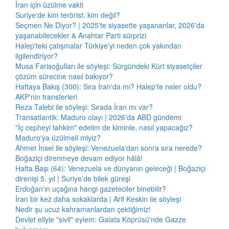
İran için üzülme vakti
Suriye'de kim terörist, kim değil?
Seçmen Ne Diyor? | 2025'te siyasette yaşananlar, 2026'da
yaşanabilecekler & Anahtar Parti sürprizi
Halep'teki çatışmalar Türkiye'yi neden çok yakından
ilgilendiriyor?
Musa Farisoğulları ile söyleşi: Sürgündeki Kürt siyasetçiler
çözüm sürecine nasıl bakıyor?
Haftaya Bakış (300): Sıra İran'da mı? Halep'te neler oldu?
AKP'nin transferleri
Reza Talebi ile söyleşi: Sırada İran mı var?
Transatlantik: Maduro olayı | 2026'da ABD gündemi
"İç cepheyi tahkim" edelim de kiminle, nasıl yapacağız?
Maduro'ya üzülmeli miyiz?
Ahmet İnsel ile söyleşi: Venezuela'dan sonra sıra nerede?
Boğaziçi direnmeye devam ediyor hâlâ!
Hafta Başı (64): Venezuela ve dünyanın geleceği | Boğaziçi
direnişi 5. yıl | Suriye’de bilek güreşi
Erdoğan'ın uçağına hangi gazeteciler binebilir?
İran bir kez daha sokaklarda | Arif Keskin ile söyleşi
Nedir şu ucuz kahramanlardan çektiğimiz!
Devlet eliyle "sivil" eylem: Galata Köprüsü'nde Gazze