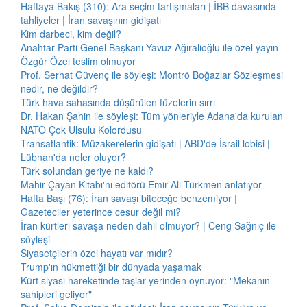
Haftaya Bakış (310): Ara seçim tartışmaları | İBB davasında
tahliyeler | İran savaşının gidişatı
Kim darbeci, kim değil?
Anahtar Parti Genel Başkanı Yavuz Ağıralioğlu ile özel yayın
Özgür Özel teslim olmuyor
Prof. Serhat Güvenç ile söyleşi: Montrö Boğazlar Sözleşmesi
nedir, ne değildir?
Türk hava sahasında düşürülen füzelerin sırrı
Dr. Hakan Şahin ile söyleşi: Tüm yönleriyle Adana'da kurulan
NATO Çok Ulsulu Kolordusu
Transatlantik: Müzakerelerin gidişatı | ABD'de İsrail lobisi |
Lübnan'da neler oluyor?
Türk solundan geriye ne kaldı?
Mahir Çayan Kitabı'nı editörü Emir Ali Türkmen anlatıyor
Hafta Başı (76): İran savaşı biteceğe benzemiyor |
Gazeteciler yeterince cesur değil mi?
İran kürtleri savaşa neden dahil olmuyor? | Ceng Sağnıç ile
söyleşi
Siyasetçilerin özel hayatı var mıdır?
Trump'ın hükmettiği bir dünyada yaşamak
Kürt siyasi hareketinde taşlar yerinden oynuyor: "Mekanın
sahipleri geliyor"