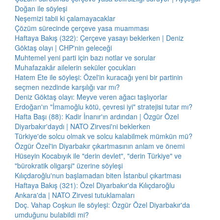
Doğan ile söyleşi
Neşemizi tabii ki çalamayacaklar
Çözüm sürecinde çerçeve yasa muamması
Haftaya Bakış (322): Çerçeve yasayı beklerken | Deniz
Göktaş olayı | CHP'nin geleceği
Muhtemel yeni parti için bazı notlar ve sorular
Muhafazakâr ailelerin seküler çocukları
Hatem Ete ile söyleşi: Özel'in kuracağı yeni bir partinin
seçmen nezdinde karşılığı var mı?
Deniz Göktaş olayı: Meyve veren ağacı taşlıyorlar
Erdoğan'ın "İmamoğlu kötü, çevresi iyi" stratejisi tutar mı?
Hafta Başı (88): Kadir İnanır'ın ardından | Özgür Özel
Diyarbakır'daydı | NATO Zirvesi'ni beklerken
Türkiye'de solcu olmak ve solcu kalabilmek mümkün mü?
Özgür Özel'in Diyarbakır çıkartmasının anlam ve önemi
Hüseyin Kocabıyık ile "derin devlet", "derin Türkiye" ve
"bürokratik oligarşi" üzerine söyleşi
Kılıçdaroğlu'nun başlamadan biten İstanbul çıkartması
Haftaya Bakış (321): Özel Diyarbakır'da Kılıçdaroğlu
Ankara'da | NATO Zirvesi tutuklamaları
Doç. Vahap Coşkun ile söyleşi: Özgür Özel Diyarbakır'da
umduğunu bulabildi mi?