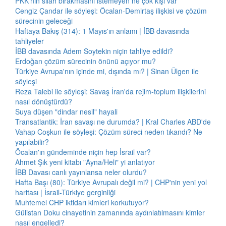
PKK'nın silah bırakmasını istemeyen ne çok kişi var
Cengiz Çandar ile söyleşi: Öcalan-Demirtaş ilişkisi ve çözüm
sürecinin geleceği
Haftaya Bakış (314): 1 Mayıs'ın anlamı | İBB davasında
tahliyeler
İBB davasında Adem Soytekin niçin tahliye edildi?
Erdoğan çözüm sürecinin önünü açıyor mu?
Türkiye Avrupa'nın içinde mi, dışında mı? | Sinan Ülgen ile
söyleşi
Reza Talebi ile söyleşi: Savaş İran'da rejim-toplum ilişkilerini
nasıl dönüştürdü?
Suya düşen "dindar nesil" hayali
Transatlantik: İran savaşı ne durumda? | Kral Charles ABD'de
Vahap Coşkun ile söyleşi: Çözüm süreci neden tıkandı? Ne
yapılabilir?
Öcalan'ın gündeminde niçin hep İsrail var?
Ahmet Şık yeni kitabı "Ayna/Heli" yi anlatıyor
İBB Davası canlı yayınlansa neler olurdu?
Hafta Başı (80): Türkiye Avrupalı değil mi? | CHP'nin yeni yol
haritası | İsrail-Türkiye gerginliği
Muhtemel CHP iktidarı kimleri korkutuyor?
Gülistan Doku cinayetinin zamanında aydınlatılmasını kimler
nasıl engelledi?