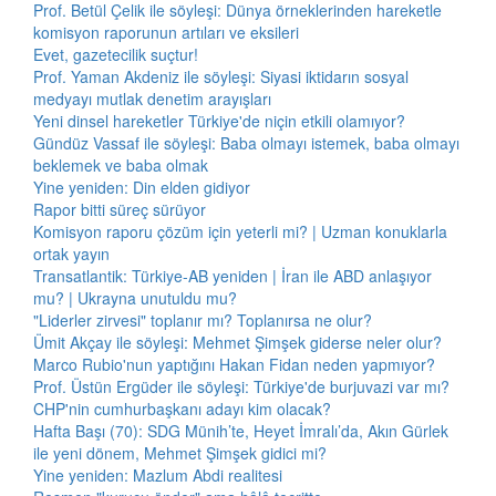
Prof. Betül Çelik ile söyleşi: Dünya örneklerinden hareketle
komisyon raporunun artıları ve eksileri
Evet, gazetecilik suçtur!
Prof. Yaman Akdeniz ile söyleşi: Siyasi iktidarın sosyal
medyayı mutlak denetim arayışları
Yeni dinsel hareketler Türkiye'de niçin etkili olamıyor?
Gündüz Vassaf ile söyleşi: Baba olmayı istemek, baba olmayı
beklemek ve baba olmak
Yine yeniden: Din elden gidiyor
Rapor bitti süreç sürüyor
Komisyon raporu çözüm için yeterli mi? | Uzman konuklarla
ortak yayın
Transatlantik: Türkiye-AB yeniden | İran ile ABD anlaşıyor
mu? | Ukrayna unutuldu mu?
"Liderler zirvesi" toplanır mı? Toplanırsa ne olur?
Ümit Akçay ile söyleşi: Mehmet Şimşek giderse neler olur?
Marco Rubio'nun yaptığını Hakan Fidan neden yapmıyor?
Prof. Üstün Ergüder ile söyleşi: Türkiye'de burjuvazi var mı?
CHP'nin cumhurbaşkanı adayı kim olacak?
Hafta Başı (70): SDG Münih’te, Heyet İmralı’da, Akın Gürlek
ile yeni dönem, Mehmet Şimşek gidici mi?
Yine yeniden: Mazlum Abdi realitesi