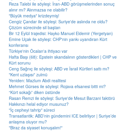
Reza Talebi ile söyleşi: İran-ABD görüşmelerinden sonuç
alınır mı? Alınmazsa ne olabilir?
"Büyük medya" krizdeymiş!
Cengiz Çandar ile söyleşi: Suriye'de aslında ne oldu?
Çözüm sürecinde sil baştan
Bir 12 Eylül trajedisi: Hayko Manuel Eldemir (Yergetyan)
Emine Uçak ile söyleşi: CHP'nin yankı uyandıran Kürt
konferansı
Türkiye'nin Öcalan'a ihtiyacı var
Hafta Başı (68): Epstein skandalının gösterdikleri | CHP ve
Kürt sorunu
Ceng Sağnıç ile söyleşi: ABD ve İsrail Kürtleri sattı mı?
"Kent uzlaşısı" zulmü
Yeniden: Mazlum Abdi realitesi
Mehmet Gürses ile söyleşi: Rojava efsanesi bitti mi?
“Kürt sokağı” diken üstünde
Rasan Remzi ile söyleşi: Suriye'de Mesut Barzani faktörü
Hakkınızı helal ediyor musunuz?
"İç cepheyi tahrip" süreci
Transatlantik: ABD’nin gündemini ICE belirliyor | Suriye’de
anlaşma oluyor mu?
"Biraz da siyaset konuşalım!"