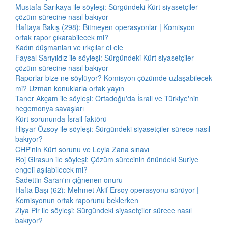
Mustafa Sarıkaya ile söyleşi: Sürgündeki Kürt siyasetçiler
çözüm sürecine nasıl bakıyor
Haftaya Bakış (298): Bitmeyen operasyonlar | Komisyon
ortak rapor çıkarabilecek mi?
Kadın düşmanları ve ırkçılar el ele
Faysal Sarıyıldız ile söyleşi: Sürgündeki Kürt siyasetçiler
çözüm sürecine nasıl bakıyor
Raporlar bize ne söylüyor? Komisyon çözümde uzlaşabilecek
mi? Uzman konuklarla ortak yayın
Taner Akçam ile söyleşi: Ortadoğu'da İsrail ve Türkiye'nin
hegemonya savaşları
Kürt sorununda İsrail faktörü
Hişyar Özsoy ile söyleşi: Sürgündeki siyasetçiler sürece nasıl
bakıyor?
CHP'nin Kürt sorunu ve Leyla Zana sınavı
Roj Girasun ile söyleşi: Çözüm sürecinin önündeki Suriye
engeli aşılabilecek mi?
Sadettin Saran'ın çiğnenen onuru
Hafta Başı (62): Mehmet Akif Ersoy operasyonu sürüyor |
Komisyonun ortak raporunu beklerken
Ziya Pir ile söyleşi: Sürgündeki siyasetçiler sürece nasıl
bakıyor?