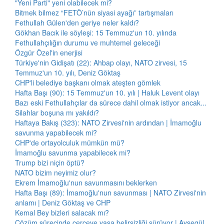
"Yeni Parti" yeni olabilecek mi?
Bitmek bilmez “FETÖ’nün siyasi ayağı” tartışmaları
Fethullah Gülen'den geriye neler kaldı?
Gökhan Bacık ile söyleşi: 15 Temmuz'un 10. yılında
Fethullahçılığın durumu ve muhtemel geleceği
Özgür Özel'in enerjisi
Türkiye'nin Gidişatı (22): Ahbap olayı, NATO zirvesi, 15
Temmuz'un 10. yılı, Deniz Göktaş
CHP'li belediye başkanı olmak ateşten gömlek
Hafta Başı (90): 15 Temmuz'un 10. yılı | Haluk Levent olayı
Bazı eski Fethullahçılar da sürece dahil olmak istiyor ancak...
Silahlar boşuna mı yakıldı?
Haftaya Bakış (323): NATO Zirvesi'nin ardından | İmamoğlu
savunma yapabilecek mi?
CHP'de ortayolculuk mümkün mü?
İmamoğlu savunma yapabilecek mi?
Trump bizi niçin öptü?
NATO bizim neyimiz olur?
Ekrem İmamoğlu'nun savunmasını beklerken
Hafta Başı (89): İmamoğlu'nun savunması | NATO Zirvesi'nin
anlamı | Deniz Göktaş ve CHP
Kemal Bey bizleri salacak mı?
Çözüm sürecinde çerçeve yasa belirsizliği sürüyor | Ayşegül