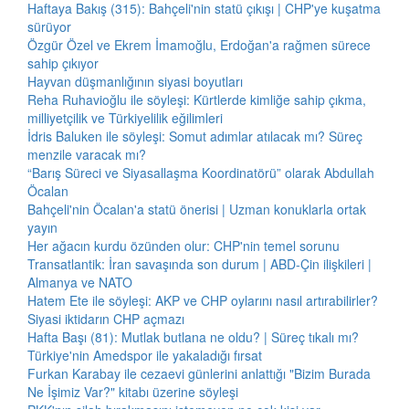
Haftaya Bakış (315): Bahçeli'nin statü çıkışı | CHP'ye kuşatma
sürüyor
Özgür Özel ve Ekrem İmamoğlu, Erdoğan'a rağmen sürece
sahip çıkıyor
Hayvan düşmanlığının siyasi boyutları
Reha Ruhavioğlu ile söyleşi: Kürtlerde kimliğe sahip çıkma,
milliyetçilik ve Türkiyelilik eğilimleri
İdris Baluken ile söyleşi: Somut adımlar atılacak mı? Süreç
menzile varacak mı?
“Barış Süreci ve Siyasallaşma Koordinatörü” olarak Abdullah
Öcalan
Bahçeli'nin Öcalan'a statü önerisi | Uzman konuklarla ortak
yayın
Her ağacın kurdu özünden olur: CHP'nin temel sorunu
Transatlantik: İran savaşında son durum | ABD-Çin ilişkileri |
Almanya ve NATO
Hatem Ete ile söyleşi: AKP ve CHP oylarını nasıl artırabilirler?
Siyasi iktidarın CHP açmazı
Hafta Başı (81): Mutlak butlana ne oldu? | Süreç tıkalı mı?
Türkiye'nin Amedspor ile yakaladığı fırsat
Furkan Karabay ile cezaevi günlerini anlattığı "Bizim Burada
Ne İşimiz Var?" kitabı üzerine söyleşi