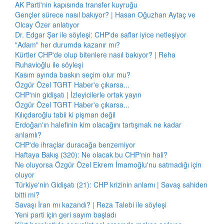
AK Parti'nin kapısında transfer kuyruğu
Gençler sürece nasıl bakıyor? | Hasan Oğuzhan Aytaç ve
Olcay Özer anlatıyor
Dr. Edgar Şar ile söyleşi: CHP'de saflar iyice netleşiyor
"Adam" her durumda kazanır mı?
Kürtler CHP'de olup bitenlere nasıl bakıyor? | Reha
Ruhavioğlu ile söyleşi
Kasım ayında baskın seçim olur mu?
Özgür Özel TGRT Haber'e çıkarsa...
CHP'nin gidişatı | İzleyicilerle ortak yayın
Özgür Özel TGRT Haber'e çıkarsa...
Kılıçdaroğlu tabii ki pişman değil
Erdoğan'ın halefinin kim olacağını tartışmak ne kadar
anlamlı?
CHP'de ihraçlar duracağa benzemiyor
Haftaya Bakış (320): Ne olacak bu CHP'nin hali?
Ne oluyorsa Özgür Özel Ekrem İmamoğlu'nu satmadığı için
oluyor
Türkiye'nin Gidişatı (21): CHP krizinin anlamı | Savaş sahiden
bitti mi?
Savaşı İran mı kazandı? | Reza Talebi ile söyleşi
Yeni parti için geri sayım başladı