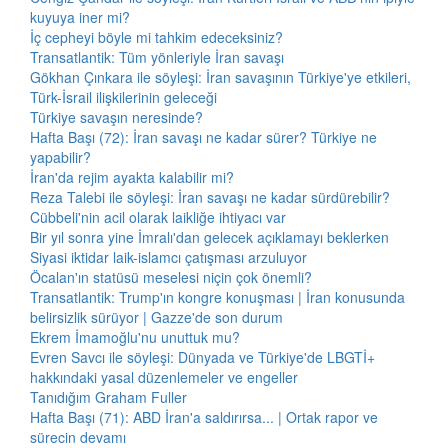
kuyuya iner mi?
İç cepheyi böyle mi tahkim edeceksiniz?
Transatlantik: Tüm yönleriyle İran savaşı
Gökhan Çınkara ile söyleşi: İran savaşının Türkiye'ye etkileri,
Türk-İsrail ilişkilerinin geleceği
Türkiye savaşın neresinde?
Hafta Başı (72): İran savaşı ne kadar sürer? Türkiye ne
yapabilir?
İran'da rejim ayakta kalabilir mi?
Reza Talebi ile söyleşi: İran savaşı ne kadar sürdürebilir?
Cübbeli'nin acil olarak laikliğe ihtiyacı var
Bir yıl sonra yine İmralı'dan gelecek açıklamayı beklerken
Siyasi iktidar laik-islamcı çatışması arzuluyor
Öcalan'ın statüsü meselesi niçin çok önemli?
Transatlantik: Trump'ın kongre konuşması | İran konusunda
belirsizlik sürüyor | Gazze'de son durum
Ekrem İmamoğlu'nu unuttuk mu?
Evren Savcı ile söyleşi: Dünyada ve Türkiye'de LBGTİ+
hakkındaki yasal düzenlemeler ve engeller
Tanıdığım Graham Fuller
Hafta Başı (71): ABD İran'a saldırırsa... | Ortak rapor ve
sürecin devamı