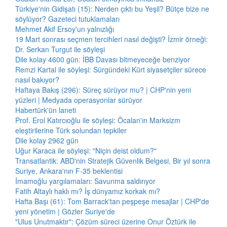
Türkiye'nin Gidişatı (15): Nerden çıktı bu Yeşil? Bütçe bize ne
söylüyor? Gazeteci tutuklamaları
Mehmet Akif Ersoy'un yalnızlığı
19 Mart sonrası seçmen tercihleri nasıl değişti? İzmir örneği:
Dr. Serkan Turgut ile söyleşi
Dile kolay 4600 gün: İBB Davası bitmeyeceğe benziyor
Remzi Kartal ile söyleşi: Sürgündeki Kürt siyasetçiler sürece
nasıl bakıyor?
Haftaya Bakış (296): Süreç sürüyor mu? | CHP'nin yeni
yüzleri | Medyada operasyonlar sürüyor
Habertürk'ün laneti
Prof. Erol Katırcıoğlu ile söyleşi: Öcalan'ın Marksizm
eleştirilerine Türk solundan tepkiler
Dile kolay 2962 gün
Uğur Karaca ile söyleşi: "Niçin deist oldum?"
Transatlantik: ABD'nin Stratejik Güvenlik Belgesi, Bir yıl sonra
Suriye, Ankara'nın F-35 beklentisi
İmamoğlu yargılamaları: Savunma saldırıyor
Fatih Altaylı haklı mı? İş dünyamız korkak mı?
Hafta Başı (61): Tom Barrack'tan peşpeşe mesajlar | CHP'de
yeni yönetim | Gözler Suriye'de
"Ulus Unutmaktır": Çözüm süreci üzerine Onur Öztürk ile