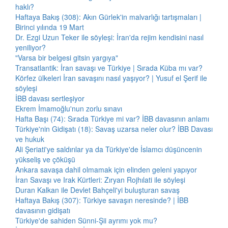
haklı?
Haftaya Bakış (308): Akın Gürlek'in malvarlığı tartışmaları |
Birinci yılında 19 Mart
Dr. Ezgi Uzun Teker ile söyleşi: İran'da rejim kendisini nasıl
yeniliyor?
"Varsa bir belgesi gitsin yargıya"
Transatlantik: İran savaşı ve Türkiye | Sırada Küba mı var?
Körfez ülkeleri İran savaşını nasıl yaşıyor? | Yusuf el Şerif ile
söyleşi
İBB davası sertleşiyor
Ekrem İmamoğlu'nun zorlu sınavı
Hafta Başı (74): Sırada Türkiye mi var? İBB davasının anlamı
Türkiye'nin Gidişatı (18): Savaş uzarsa neler olur? İBB Davası
ve hukuk
Ali Şeriati'ye saldırılar ya da Türkiye'de İslamcı düşüncenin
yükseliş ve çöküşü
Ankara savaşa dahil olmamak için elinden geleni yapıyor
İran Savaşı ve Irak Kürtleri: Zıryan Rojhılati ile söyleşi
Duran Kalkan ile Devlet Bahçeli'yi buluşturan savaş
Haftaya Bakış (307): Türkiye savaşın neresinde? | İBB
davasının gidişatı
Türkiye'de sahiden Sünni-Şii ayrımı yok mu?