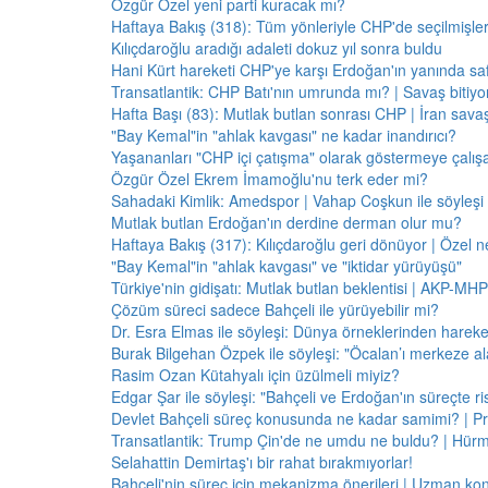
Özgür Özel yeni parti kuracak mı?
Haftaya Bakış (318): Tüm yönleriyle CHP'de seçilmişle
Kılıçdaroğlu aradığı adaleti dokuz yıl sonra buldu
Hani Kürt hareketi CHP'ye karşı Erdoğan'ın yanında saf
Transatlantik: CHP Batı'nın umrunda mı? | Savaş bitiy
Hafta Başı (83): Mutlak butlan sonrası CHP | İran savaş
"Bay Kemal"in "ahlak kavgası" ne kadar inandırıcı?
Yaşananları "CHP içi çatışma" olarak göstermeye çalış
Özgür Özel Ekrem İmamoğlu'nu terk eder mi?
Sahadaki Kimlik: Amedspor | Vahap Coşkun ile söyleşi
Mutlak butlan Erdoğan'ın derdine derman olur mu?
Haftaya Bakış (317): Kılıçdaroğlu geri dönüyor | Özel 
"Bay Kemal"in "ahlak kavgası" ve "iktidar yürüyüşü"
Türkiye'nin gidişatı: Mutlak butlan beklentisi | AKP-MHP
Çözüm süreci sadece Bahçeli ile yürüyebilir mi?
Dr. Esra Elmas ile söyleşi: Dünya örneklerinden hareke
Burak Bilgehan Özpek ile söyleşi: "Öcalan’ı merkeze ala
Rasim Ozan Kütahyalı için üzülmeli miyiz?
Edgar Şar ile söyleşi: "Bahçeli ve Erdoğan'ın süreçte risk
Devlet Bahçeli süreç konusunda ne kadar samimi? | Pr
Transatlantik: Trump Çin'de ne umdu ne buldu? | Hür
Selahattin Demirtaş'ı bir rahat bırakmıyorlar!
Bahçeli'nin süreç için mekanizma önerileri | Uzman konu