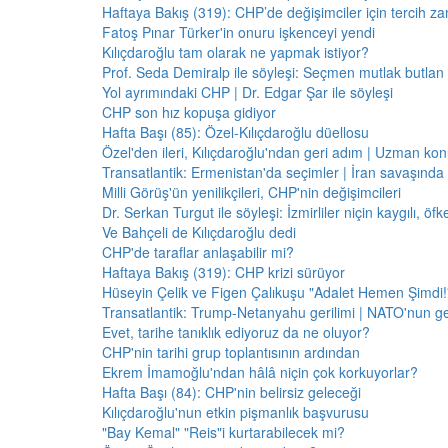
Haftaya Bakış (319): CHP’de değişimciler için tercih z
Fatoş Pınar Türker'in onuru işkenceyi yendi
Kılıçdaroğlu tam olarak ne yapmak istiyor?
Prof. Seda Demiralp ile söyleşi: Seçmen mutlak butla
Yol ayrımındaki CHP | Dr. Edgar Şar ile söyleşi
CHP son hız kopuşa gidiyor
Hafta Başı (85): Özel-Kılıçdaroğlu düellosu
Özel'den ileri, Kılıçdaroğlu'ndan geri adım | Uzman konu
Transatlantik: Ermenistan'da seçimler | İran savaşınd
Milli Görüş'ün yenilikçileri, CHP'nin değişimcileri
Dr. Serkan Turgut ile söyleşi: İzmirliler niçin kaygılı, ö
Ve Bahçeli de Kılıçdaroğlu dedi
CHP'de taraflar anlaşabilir mi?
Haftaya Bakış (319): CHP krizi sürüyor
Hüseyin Çelik ve Figen Çalıkuşu "Adalet Hemen Şimdi!" 
Transatlantik: Trump-Netanyahu gerilimi | NATO'nun g
Evet, tarihe tanıklık ediyoruz da ne oluyor?
CHP'nin tarihi grup toplantısının ardından
Ekrem İmamoğlu'ndan hâlâ niçin çok korkuyorlar?
Hafta Başı (84): CHP'nin belirsiz geleceği
Kılıçdaroğlu'nun etkin pişmanlık başvurusu
"Bay Kemal" "Reis"i kurtarabilecek mi?