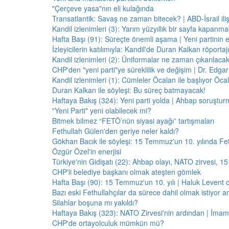
"Çerçeve yasa"nın eli kulağında
Transatlantik: Savaş ne zaman bitecek? | ABD-İsrail il
Kandil izlenimleri (3): Yarım yüzyıllık bir sayfa kapanm
Hafta Başı (91): Süreçte önemli aşama | Yeni partinin e
İzleyicilerin katılımıyla: Kandil'de Duran Kalkan röporta
Kandil izlenimleri (2): Üniformalar ne zaman çıkarılaca
CHP'den "yeni parti"ye süreklilik ve değişim | Dr. Edgar 
Kandil izlenimleri (1): Cümleler Öcalan ile başlıyor Öcala
Duran Kalkan ile söyleşi: Bu süreç batmayacak!
Haftaya Bakış (324): Yeni parti yolda | Ahbap soruştur
"Yeni Parti" yeni olabilecek mi?
Bitmek bilmez “FETÖ’nün siyasi ayağı” tartışmaları
Fethullah Gülen'den geriye neler kaldı?
Gökhan Bacık ile söyleşi: 15 Temmuz'un 10. yılında Fe
Özgür Özel'in enerjisi
Türkiye'nin Gidişatı (22): Ahbap olayı, NATO zirvesi, 1
CHP'li belediye başkanı olmak ateşten gömlek
Hafta Başı (90): 15 Temmuz'un 10. yılı | Haluk Levent o
Bazı eski Fethullahçılar da sürece dahil olmak istiyor a
Silahlar boşuna mı yakıldı?
Haftaya Bakış (323): NATO Zirvesi'nin ardından | İm
CHP'de ortayolculuk mümkün mü?