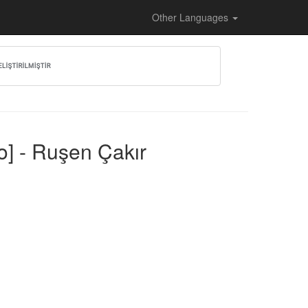
Other Languages
o] - Ruşen Çakır