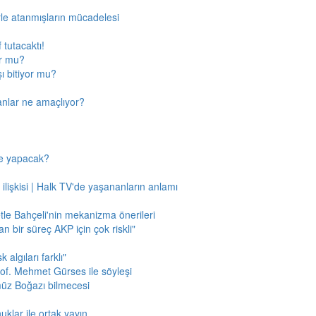
rle atanmışların mücadelesi
 tutacaktı!
or mu?
ı bitiyor mu?
anlar ne amaçlıyor?
ne yapacak?
 ilişkisi | Halk TV'de yaşananların anlamı
tle Bahçeli'nin mekanizma önerileri
n bir süreç AKP için çok riskli"
 algıları farklı"
of. Mehmet Gürses ile söyleşi
müz Boğazı bilmecesi
klar ile ortak yayın