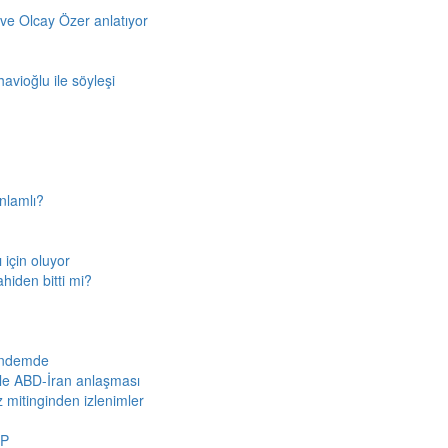
ve Olcay Özer anlatıyor
avioğlu ile söyleşi
nlamlı?
için oluyor
ahiden bitti mi?
gündemde
iyle ABD-İran anlaşması
z mitinginden izlenimler
HP