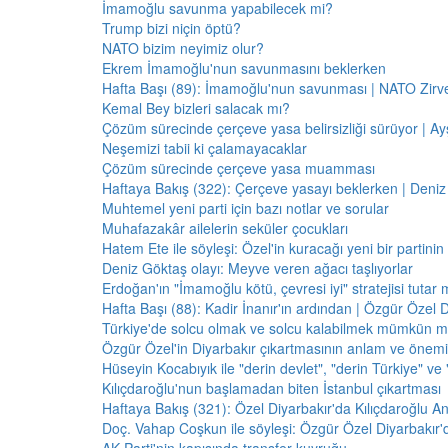
İmamoğlu savunma yapabilecek mi?
Trump bizi niçin öptü?
NATO bizim neyimiz olur?
Ekrem İmamoğlu'nun savunmasını beklerken
Hafta Başı (89): İmamoğlu'nun savunması | NATO Zirve
Kemal Bey bizleri salacak mı?
Çözüm sürecinde çerçeve yasa belirsizliği sürüyor | Ayş
Neşemizi tabii ki çalamayacaklar
Çözüm sürecinde çerçeve yasa muamması
Haftaya Bakış (322): Çerçeve yasayı beklerken | Deniz
Muhtemel yeni parti için bazı notlar ve sorular
Muhafazakâr ailelerin seküler çocukları
Hatem Ete ile söyleşi: Özel'in kuracağı yeni bir partini
Deniz Göktaş olayı: Meyve veren ağacı taşlıyorlar
Erdoğan'ın "İmamoğlu kötü, çevresi iyi" stratejisi tutar 
Hafta Başı (88): Kadir İnanır'ın ardından | Özgür Özel 
Türkiye'de solcu olmak ve solcu kalabilmek mümkün 
Özgür Özel'in Diyarbakır çıkartmasının anlam ve önemi
Hüseyin Kocabıyık ile "derin devlet", "derin Türkiye" ve 
Kılıçdaroğlu'nun başlamadan biten İstanbul çıkartması
Haftaya Bakış (321): Özel Diyarbakır'da Kılıçdaroğlu A
Doç. Vahap Coşkun ile söyleşi: Özgür Özel Diyarbakır