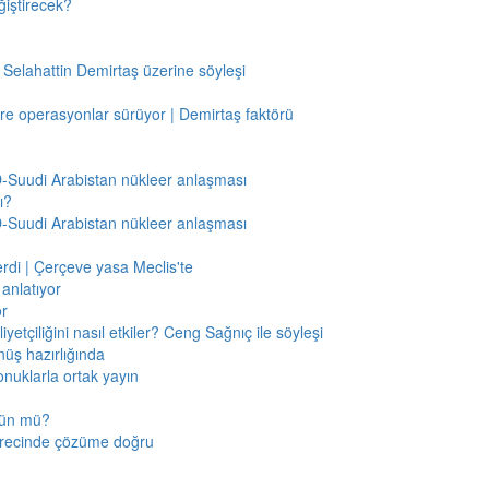
ğiştirecek?
 Selahattin Demirtaş üzerine söyleşi
re operasyonlar sürüyor | Demirtaş faktörü
BD-Suudi Arabistan nükleer anlaşması
ı?
BD-Suudi Arabistan nükleer anlaşması
verdi | Çerçeve yasa Meclis'te
anlatıyor
or
etçiliğini nasıl etkiler? Ceng Sağnıç ile söyleşi
nüş hazırlığında
onuklarla ortak yayın
mkün mü?
sürecinde çözüme doğru