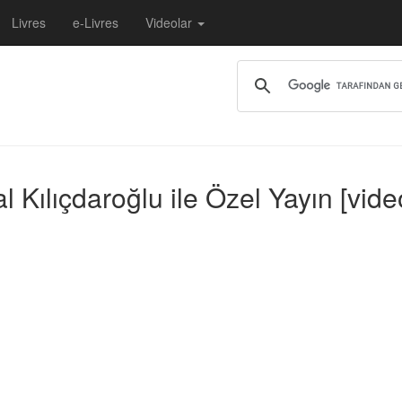
Livres
e-Livres
Videolar
ılıçdaroğlu ile Özel Yayın [vide