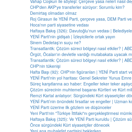
Vahap Coşkun ile söyleşi: Çerçeve yasa neleri nasıl de
CHP'den AKP'ye transferler sürüyor: Sorumlu kim?
Demirtaş olmadan olmaz
Roj Girasun ile YENİ Parti, çerçeve yasa, DEM Parti ve
Hoca'nın parti siyasetine vedası
Haftaya Bakış (326): Davutoğlu'nun vedası | Belediyele
YENİ Parti'nin gidişatı | İzleyicilerle ortak yayın
Sinem Dedetaş'ın suçu ne?
Transatlantik: Çözüm süreci bölgeyi nasıl etkiler? | A
Örgüt, Öcalan'ın devletle vardığı mutabakata uyacak m
Transatlantik: Çözüm süreci bölgeyi nasıl etkiler? | A
CHP'nin tükenişi
Hafta Başı (92): CHP'nin figüranları | YENİ Parti start 
YENİ Parti'nin yol haritası: Genel Sekreter Yunus Emre 
Süreç karşıtlarına acı haber: Engeller teker teker aşılıy
Çözüm sürecinin muhtemel başarısı Kürtleri ve Kürt milliy
Remzi Kartal anlatıyor: Sürgündeki Kürt siyasetçiler dö
YENİ Parti’nin önündeki fırsatlar ve engeller | Uzman k
YENİ Parti üzerine ilk gözlem ve düşünceler
Yeni Parti'nin "Türkiye İttifakı"nı gerçekleştirmesi mü
Haftaya Bakış (325): Ve YENİ Parti kuruldu | Çözüm 
Önce sürgündeki Kürt siyasetçiler dönecek
Yeni ana muhalefet partisini beklerken