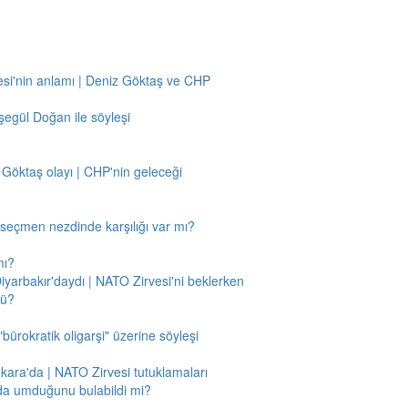
si'nin anlamı | Deniz Göktaş ve CHP
egül Doğan ile söyleşi
 Göktaş olayı | CHP'nin geleceği
n seçmen nezdinde karşılığı var mı?
mı?
Diyarbakır'daydı | NATO Zirvesi'ni beklerken
mü?
"bürokratik oligarşi" üzerine söyleşi
nkara'da | NATO Zirvesi tutuklamaları
'da umduğunu bulabildi mi?