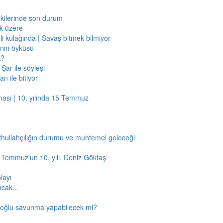
işkilerinde son durum
ak üzere
li kulağında | Savaş bitmek bilmiyor
jının öyküsü
k?
Şar ile söyleşi
n ile bitiyor
ması | 10. yılında 15 Temmuz
thullahçılığın durumu ve muhtemel geleceği
5 Temmuz'un 10. yılı, Deniz Göktaş
layı
ncak...
amoğlu savunma yapabilecek mi?