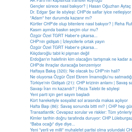
AK Parti'nin kapısında transfer kuyruğu
Gençler sürece nasıl bakıyor? | Hasan Oğuzhan Aytaç 
Dr. Edgar Şar ile söyleşi: CHP'de saflar iyice netleşiyor
"Adam" her durumda kazanır mı?
Kürtler CHP'de olup bitenlere nasıl bakıyor? | Reha Ruh
Kasım ayında baskın seçim olur mu?
Özgür Özel TGRT Haber'e çıkarsa...
CHP'nin gidişatı | İzleyicilerle ortak yayın
Özgür Özel TGRT Haber'e çıkarsa...
Kılıçdaroğlu tabii ki pişman değil
Erdoğan'ın halefinin kim olacağını tartışmak ne kadar a
CHP'de ihraçlar duracağa benzemiyor
Haftaya Bakış (320): Ne olacak bu CHP'nin hali?
Ne oluyorsa Özgür Özel Ekrem İmamoğlu'nu satmadığı 
Türkiye'nin Gidişatı (21): CHP krizinin anlamı | Savaş s
Savaşı İran mı kazandı? | Reza Talebi ile söyleşi
Yeni parti için geri sayım başladı
Kürt hareketiyle sosyalist sol arasında makas açılıyor
Hafta Başı (86): Savaş sonunda bitti mi? | CHP hep 
Transatlantik: Cevapsız sorular ve riskler: Tüm yönler
Kimler tarihin doğru tarafında duruyor: CHP Lüleburga
"Baba ocağı" diye diye...
Yeni "yerli ve milli" muhalefet partisi olma yolundaki C