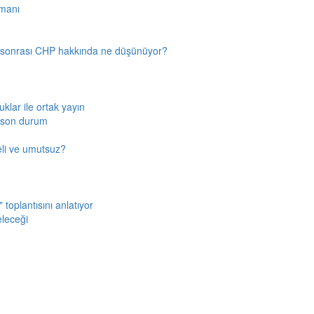
amanı
n sonrası CHP hakkında ne düşünüyor?
klar ile ortak yayın
a son durum
fkeli ve umutsuz?
toplantısını anlatıyor
eleceği