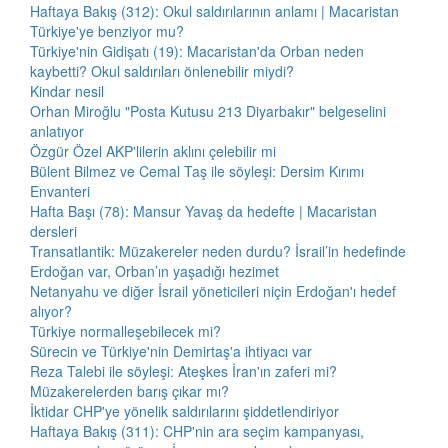
Haftaya Bakış (312): Okul saldırılarının anlamı | Macaristan
Türkiye'ye benziyor mu?
Türkiye'nin Gidişatı (19): Macaristan'da Orban neden
kaybetti? Okul saldırıları önlenebilir miydi?
Kindar nesil
Orhan Miroğlu "Posta Kutusu 213 Diyarbakır" belgeselini
anlatıyor
Özgür Özel AKP'lilerin aklını çelebilir mi
Bülent Bilmez ve Cemal Taş ile söyleşi: Dersim Kırımı
Envanteri
Hafta Başı (78): Mansur Yavaş da hedefte | Macaristan
dersleri
Transatlantik: Müzakereler neden durdu? İsrail’in hedefinde
Erdoğan var, Orban’ın yaşadığı hezimet
Netanyahu ve diğer İsrail yöneticileri niçin Erdoğan'ı hedef
alıyor?
Türkiye normalleşebilecek mi?
Sürecin ve Türkiye'nin Demirtaş'a ihtiyacı var
Reza Talebi ile söyleşi: Ateşkes İran'ın zaferi mi?
Müzakerelerden barış çıkar mı?
İktidar CHP'ye yönelik saldırılarını şiddetlendiriyor
Haftaya Bakış (311): CHP'nin ara seçim kampanyası,