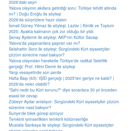
2026'daki seyri
Yalova olayının akıllara getirdiği soru: Türkiye tehdit altında
mı? | Doğu Eroğlu ile söyleşi
2026'da sürprizlere hazır olalım
İsmail Güney Yılmaz ile söyleşi: Lazlar | Kimlik ve Toplum
2025: Ayakta kalmanın çok zor olduğu bir yıldı
Şenay Aydemir ile söyleşi: AKP'nin Kültür Savaşı
Yalova'da yaşananlara şaşıran var mı?
Selahattin Soro ile söyleşi: Sürgündeki Kürt siyasetçiler
çözüm sürecine nasıl bakıyor?
Yalova olayından hareketle Türkiye'de radikal Selefilik
gerçeği: Prof. Hilmi Demir ile söyleşi
Yargı vesayetinde son perde
Hafta Başı (63): IŞİD gerçeği | 2025'ten geriye ne kaldı? |
2026'da neler olabilir?
"Sahi nedir bu Kürt sorunu?" diye soranlara 30 yıl önceden
esaslı bir cevap
Zübeyir Aydar anlatıyor: Sürgündeki Kürt siyasetçiler çözüm
sürecine nasıl bakıyor?
Suriye'de bilek güreşi sürüyor
Temkinli iyimserlikten temkinli kötümserliğe
Mustafa Sarıkaya ile söyleşi: Sürgündeki Kürt siyasetçiler
çözüm sürecine nasıl bakıyor