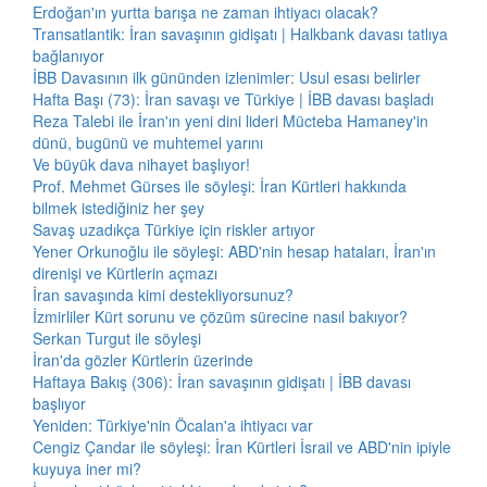
Erdoğan'ın yurtta barışa ne zaman ihtiyacı olacak?
Transatlantik: İran savaşının gidişatı | Halkbank davası tatlıya
bağlanıyor
İBB Davasının ilk gününden izlenimler: Usul esası belirler
Hafta Başı (73): İran savaşı ve Türkiye | İBB davası başladı
Reza Talebi ile İran'ın yeni dini lideri Mücteba Hamaney'in
dünü, bugünü ve muhtemel yarını
Ve büyük dava nihayet başlıyor!
Prof. Mehmet Gürses ile söyleşi: İran Kürtleri hakkında
bilmek istediğiniz her şey
Savaş uzadıkça Türkiye için riskler artıyor
Yener Orkunoğlu ile söyleşi: ABD'nin hesap hataları, İran'ın
direnişi ve Kürtlerin açmazı
İran savaşında kimi destekliyorsunuz?
İzmirliler Kürt sorunu ve çözüm sürecine nasıl bakıyor?
Serkan Turgut ile söyleşi
İran'da gözler Kürtlerin üzerinde
Haftaya Bakış (306): İran savaşının gidişatı | İBB davası
başlıyor
Yeniden: Türkiye'nin Öcalan'a ihtiyacı var
Cengiz Çandar ile söyleşi: İran Kürtleri İsrail ve ABD'nin ipiyle
kuyuya iner mi?