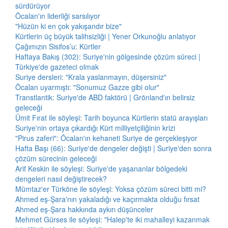
sürdürüyor
Öcalan'ın liderliği sarsılıyor
"Hüzün ki en çok yakışandır bize"
Kürtlerin üç büyük talihsizliği | Yener Orkunoğlu anlatıyor
Çağımızın Sisifos’u: Kürtler
Haftaya Bakış (302): Suriye'nin gölgesinde çözüm süreci |
Türkiye'de gazeteci olmak
Suriye dersleri: "Krala yaslanmayın, düşersiniz"
Öcalan uyarmıştı: "Sonumuz Gazze gibi olur"
Transtlantik: Suriye'de ABD faktörü | Grönland'ın belirsiz
geleceği
Ümit Fırat ile söyleşi: Tarih boyunca Kürtlerin statü arayışları
Suriye'nin ortaya çıkardığı Kürt milliyetçiliğinin krizi
"Pirus zaferi": Öcalan'ın kehaneti Suriye de gerçekleşiyor
Hafta Başı (66): Suriye'de dengeler değişti | Suriye'den sonra
çözüm sürecinin geleceği
Arif Keskin ile söyleşi: Suriye'de yaşananlar bölgedeki
dengeleri nasıl değiştirecek?
Mümtaz'er Türköne ile söyleşi: Yoksa çözüm süreci bitti mi?
Ahmed eş-Şara'nın yakaladığı ve kaçırmakta olduğu fırsat
Ahmed eş-Şara hakkında aykırı düşünceler
Mehmet Gürses ile söyleşi: "Halep'te iki mahalleyi kazanmak