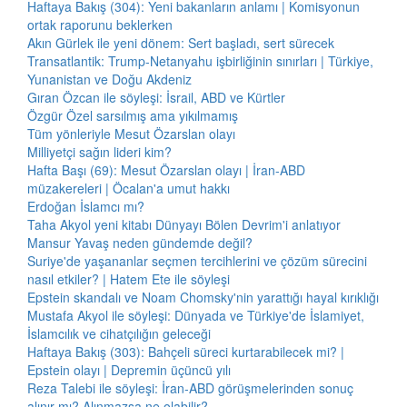
Haftaya Bakış (304): Yeni bakanların anlamı | Komisyonun
ortak raporunu beklerken
Akın Gürlek ile yeni dönem: Sert başladı, sert sürecek
Transatlantik: Trump-Netanyahu işbirliğinin sınırları | Türkiye,
Yunanistan ve Doğu Akdeniz
Gıran Özcan ile söyleşi: İsrail, ABD ve Kürtler
Özgür Özel sarsılmış ama yıkılmamış
Tüm yönleriyle Mesut Özarslan olayı
Milliyetçi sağın lideri kim?
Hafta Başı (69): Mesut Özarslan olayı | İran-ABD
müzakereleri | Öcalan'a umut hakkı
Erdoğan İslamcı mı?
Taha Akyol yeni kitabı Dünyayı Bölen Devrim'i anlatıyor
Mansur Yavaş neden gündemde değil?
Suriye'de yaşananlar seçmen tercihlerini ve çözüm sürecini
nasıl etkiler? | Hatem Ete ile söyleşi
Epstein skandalı ve Noam Chomsky'nin yarattığı hayal kırıklığı
Mustafa Akyol ile söyleşi: Dünyada ve Türkiye'de İslamiyet,
İslamcılık ve cihatçılığın geleceği
Haftaya Bakış (303): Bahçeli süreci kurtarabilecek mi? |
Epstein olayı | Depremin üçüncü yılı
Reza Talebi ile söyleşi: İran-ABD görüşmelerinden sonuç
alınır mı? Alınmazsa ne olabilir?