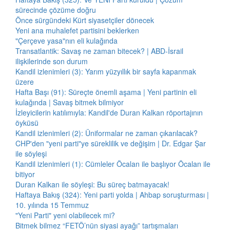
sürecinde çözüme doğru
Önce sürgündeki Kürt siyasetçiler dönecek
Yeni ana muhalefet partisini beklerken
"Çerçeve yasa"nın eli kulağında
Transatlantik: Savaş ne zaman bitecek? | ABD-İsrail
ilişkilerinde son durum
Kandil izlenimleri (3): Yarım yüzyıllık bir sayfa kapanmak
üzere
Hafta Başı (91): Süreçte önemli aşama | Yeni partinin eli
kulağında | Savaş bitmek bilmiyor
İzleyicilerin katılımıyla: Kandil'de Duran Kalkan röportajının
öyküsü
Kandil izlenimleri (2): Üniformalar ne zaman çıkarılacak?
CHP'den "yeni parti"ye süreklilik ve değişim | Dr. Edgar Şar
ile söyleşi
Kandil izlenimleri (1): Cümleler Öcalan ile başlıyor Öcalan ile
bitiyor
Duran Kalkan ile söyleşi: Bu süreç batmayacak!
Haftaya Bakış (324): Yeni parti yolda | Ahbap soruşturması |
10. yılında 15 Temmuz
"Yeni Parti" yeni olabilecek mi?
Bitmek bilmez “FETÖ’nün siyasi ayağı” tartışmaları