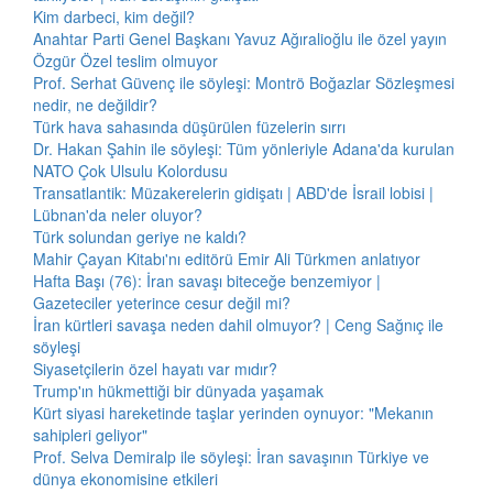
Kim darbeci, kim değil?
Anahtar Parti Genel Başkanı Yavuz Ağıralioğlu ile özel yayın
Özgür Özel teslim olmuyor
Prof. Serhat Güvenç ile söyleşi: Montrö Boğazlar Sözleşmesi
nedir, ne değildir?
Türk hava sahasında düşürülen füzelerin sırrı
Dr. Hakan Şahin ile söyleşi: Tüm yönleriyle Adana'da kurulan
NATO Çok Ulsulu Kolordusu
Transatlantik: Müzakerelerin gidişatı | ABD'de İsrail lobisi |
Lübnan'da neler oluyor?
Türk solundan geriye ne kaldı?
Mahir Çayan Kitabı'nı editörü Emir Ali Türkmen anlatıyor
Hafta Başı (76): İran savaşı biteceğe benzemiyor |
Gazeteciler yeterince cesur değil mi?
İran kürtleri savaşa neden dahil olmuyor? | Ceng Sağnıç ile
söyleşi
Siyasetçilerin özel hayatı var mıdır?
Trump'ın hükmettiği bir dünyada yaşamak
Kürt siyasi hareketinde taşlar yerinden oynuyor: "Mekanın
sahipleri geliyor"
Prof. Selva Demiralp ile söyleşi: İran savaşının Türkiye ve
dünya ekonomisine etkileri