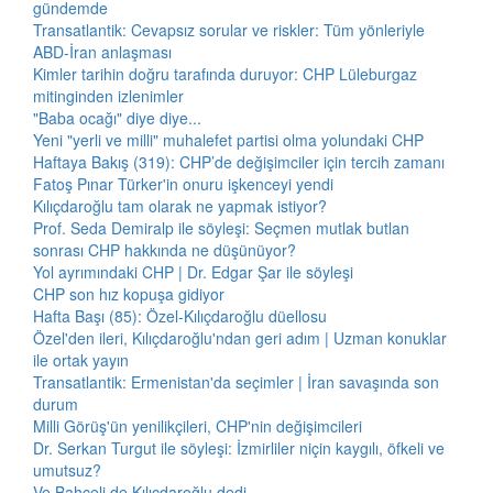
gündemde
Transatlantik: Cevapsız sorular ve riskler: Tüm yönleriyle
ABD-İran anlaşması
Kimler tarihin doğru tarafında duruyor: CHP Lüleburgaz
mitinginden izlenimler
"Baba ocağı" diye diye...
Yeni "yerli ve milli" muhalefet partisi olma yolundaki CHP
Haftaya Bakış (319): CHP’de değişimciler için tercih zamanı
Fatoş Pınar Türker'in onuru işkenceyi yendi
Kılıçdaroğlu tam olarak ne yapmak istiyor?
Prof. Seda Demiralp ile söyleşi: Seçmen mutlak butlan
sonrası CHP hakkında ne düşünüyor?
Yol ayrımındaki CHP | Dr. Edgar Şar ile söyleşi
CHP son hız kopuşa gidiyor
Hafta Başı (85): Özel-Kılıçdaroğlu düellosu
Özel'den ileri, Kılıçdaroğlu'ndan geri adım | Uzman konuklar
ile ortak yayın
Transatlantik: Ermenistan'da seçimler | İran savaşında son
durum
Milli Görüş'ün yenilikçileri, CHP'nin değişimcileri
Dr. Serkan Turgut ile söyleşi: İzmirliler niçin kaygılı, öfkeli ve
umutsuz?
Ve Bahçeli de Kılıçdaroğlu dedi