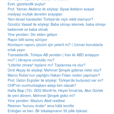
Evet, gazetecilik suçtur!
Prof. Yaman Akdeniz ile söyleşi: Siyasi iktidarın sosyal
medyayı mutlak denetim arayışları
Yeni dinsel hareketler Türkiye'de niçin etkili olamıyor?
Gündüz Vassaf ile söyleşi: Baba olmayı istemek, baba olmayı
beklemek ve baba olmak
Yine yeniden: Din elden gidiyor
Rapor bitti süreç sürüyor
Komisyon raporu çözüm için yeterli mi? | Uzman konuklarla
ortak yayın
Transatlantik: Türkiye-AB yeniden | İran ile ABD anlaşıyor
mu? | Ukrayna unutuldu mu?
"Liderler zirvesi" toplanır mı? Toplanırsa ne olur?
Ümit Akçay ile söyleşi: Mehmet Şimşek giderse neler olur?
Marco Rubio'nun yaptığını Hakan Fidan neden yapmıyor?
Prof. Üstün Ergüder ile söyleşi: Türkiye'de burjuvazi var mı?
CHP'nin cumhurbaşkanı adayı kim olacak?
Hafta Başı (70): SDG Münih’te, Heyet İmralı’da, Akın Gürlek
ile yeni dönem, Mehmet Şimşek gidici mi?
Yine yeniden: Mazlum Abdi realitesi
Resmen "kurucu önder" ama hâlâ tecritte
Erdoğan ve ben: Bir tokalaşmanın 35 yıllık öyküsü