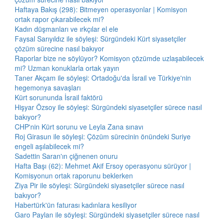
Haftaya Bakış (298): Bitmeyen operasyonlar | Komisyon
ortak rapor çıkarabilecek mi?
Kadın düşmanları ve ırkçılar el ele
Faysal Sarıyıldız ile söyleşi: Sürgündeki Kürt siyasetçiler
çözüm sürecine nasıl bakıyor
Raporlar bize ne söylüyor? Komisyon çözümde uzlaşabilecek
mi? Uzman konuklarla ortak yayın
Taner Akçam ile söyleşi: Ortadoğu'da İsrail ve Türkiye'nin
hegemonya savaşları
Kürt sorununda İsrail faktörü
Hişyar Özsoy ile söyleşi: Sürgündeki siyasetçiler sürece nasıl
bakıyor?
CHP'nin Kürt sorunu ve Leyla Zana sınavı
Roj Girasun ile söyleşi: Çözüm sürecinin önündeki Suriye
engeli aşılabilecek mi?
Sadettin Saran'ın çiğnenen onuru
Hafta Başı (62): Mehmet Akif Ersoy operasyonu sürüyor |
Komisyonun ortak raporunu beklerken
Ziya Pir ile söyleşi: Sürgündeki siyasetçiler sürece nasıl
bakıyor?
Habertürk'ün faturası kadınlara kesiliyor
Garo Paylan ile söyleşi: Sürgündeki siyasetçiler sürece nasıl