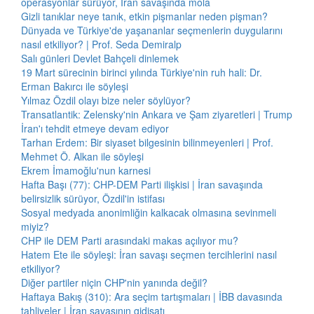
operasyonlar sürüyor, İran savaşında mola
Gizli tanıklar neye tanık, etkin pişmanlar neden pişman?
Dünyada ve Türkiye'de yaşananlar seçmenlerin duygularını
nasıl etkiliyor? | Prof. Seda Demiralp
Salı günleri Devlet Bahçeli dinlemek
19 Mart sürecinin birinci yılında Türkiye'nin ruh hali: Dr.
Erman Bakırcı ile söyleşi
Yılmaz Özdil olayı bize neler söylüyor?
Transatlantik: Zelensky'nin Ankara ve Şam ziyaretleri | Trump
İran'ı tehdit etmeye devam ediyor
Tarhan Erdem: Bir siyaset bilgesinin bilinmeyenleri | Prof.
Mehmet Ö. Alkan ile söyleşi
Ekrem İmamoğlu'nun karnesi
Hafta Başı (77): CHP-DEM Parti ilişkisi | İran savaşında
belirsizlik sürüyor, Özdil'in istifası
Sosyal medyada anonimliğin kalkacak olmasına sevinmeli
miyiz?
CHP ile DEM Parti arasındaki makas açılıyor mu?
Hatem Ete ile söyleşi: İran savaşı seçmen tercihlerini nasıl
etkiliyor?
Diğer partiler niçin CHP'nin yanında değil?
Haftaya Bakış (310): Ara seçim tartışmaları | İBB davasında
tahliyeler | İran savaşının gidişatı