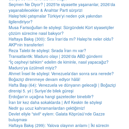
Seçmen Ne Diyor? | 2025'te siyasette yaşananlar, 2026'da
yaşanabilecekler & Anahtar Parti sürprizi
Halep'teki çatışmalar Türkiye'yi neden çok yakından
ilgilendiriyor?
Musa Farisoğulları ile söyleşi: Sürgündeki Kürt siyasetçiler
çözüm sürecine nasıl bakıyor?
Haftaya Bakış (300): Sıra İran'da mı? Halep'te neler oldu?
AKP'nin transferleri
Reza Talebi ile söyleşi: Sırada İran mı var?
Transatlantik: Maduro olayı | 2026'da ABD gündemi
"İç cepheyi tahkim" edelim de kiminle, nasıl yapacağız?
Maduro'ya üzülmeli miyiz?
Ahmet İnsel ile söyleşi: Venezuela'dan sonra sıra nerede?
Boğaziçi direnmeye devam ediyor hâlâ!
Hafta Başı (64): Venezuela ve dünyanın geleceği | Boğaziçi
direnişi 5. yıl | Suriye’de bilek güreşi
Erdoğan'ın uçağına hangi gazeteciler binebilir?
İran bir kez daha sokaklarda | Arif Keskin ile söyleşi
Nedir şu ucuz kahramanlardan çektiğimiz!
Devlet eliyle "sivil" eylem: Galata Köprüsü'nde Gazze
buluşması
Haftaya Bakış (299): Yalova olayının anlamı | İki sürecin