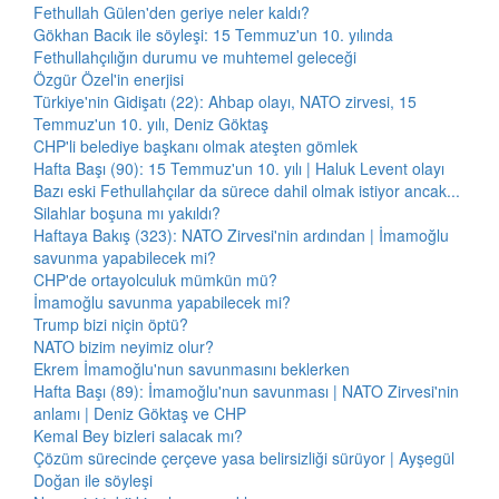
Fethullah Gülen'den geriye neler kaldı?
Gökhan Bacık ile söyleşi: 15 Temmuz'un 10. yılında
Fethullahçılığın durumu ve muhtemel geleceği
Özgür Özel'in enerjisi
Türkiye'nin Gidişatı (22): Ahbap olayı, NATO zirvesi, 15
Temmuz'un 10. yılı, Deniz Göktaş
CHP'li belediye başkanı olmak ateşten gömlek
Hafta Başı (90): 15 Temmuz'un 10. yılı | Haluk Levent olayı
Bazı eski Fethullahçılar da sürece dahil olmak istiyor ancak...
Silahlar boşuna mı yakıldı?
Haftaya Bakış (323): NATO Zirvesi'nin ardından | İmamoğlu
savunma yapabilecek mi?
CHP'de ortayolculuk mümkün mü?
İmamoğlu savunma yapabilecek mi?
Trump bizi niçin öptü?
NATO bizim neyimiz olur?
Ekrem İmamoğlu'nun savunmasını beklerken
Hafta Başı (89): İmamoğlu'nun savunması | NATO Zirvesi'nin
anlamı | Deniz Göktaş ve CHP
Kemal Bey bizleri salacak mı?
Çözüm sürecinde çerçeve yasa belirsizliği sürüyor | Ayşegül
Doğan ile söyleşi