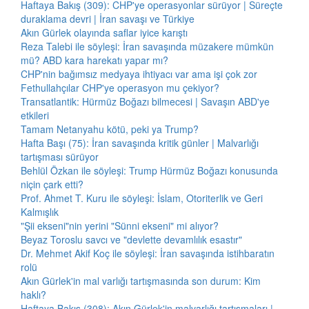
Haftaya Bakış (309): CHP'ye operasyonlar sürüyor | Süreçte
duraklama devri | İran savaşı ve Türkiye
Akın Gürlek olayında saflar iyice karıştı
Reza Talebi ile söyleşi: İran savaşında müzakere mümkün
mü? ABD kara harekatı yapar mı?
CHP'nin bağımsız medyaya ihtiyacı var ama işi çok zor
Fethullahçılar CHP'ye operasyon mu çekiyor?
Transatlantik: Hürmüz Boğazı bilmecesi | Savaşın ABD'ye
etkileri
Tamam Netanyahu kötü, peki ya Trump?
Hafta Başı (75): İran savaşında kritik günler | Malvarlığı
tartışması sürüyor
Behlül Özkan ile söyleşi: Trump Hürmüz Boğazı konusunda
niçin çark etti?
Prof. Ahmet T. Kuru ile söyleşi: İslam, Otoriterlik ve Geri
Kalmışlık
"Şii ekseni"nin yerini "Sünni ekseni" mi alıyor?
Beyaz Toroslu savcı ve "devlette devamlılık esastır"
Dr. Mehmet Akif Koç ile söyleşi: İran savaşında istihbaratın
rolü
Akın Gürlek'in mal varlığı tartışmasında son durum: Kim
haklı?
Haftaya Bakış (308): Akın Gürlek'in malvarlığı tartışmaları |