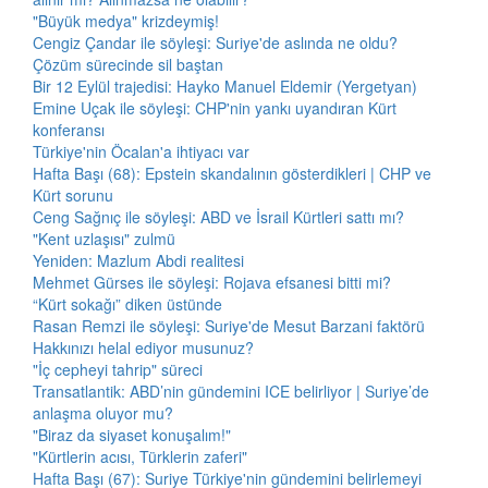
"Büyük medya" krizdeymiş!
Cengiz Çandar ile söyleşi: Suriye'de aslında ne oldu?
Çözüm sürecinde sil baştan
Bir 12 Eylül trajedisi: Hayko Manuel Eldemir (Yergetyan)
Emine Uçak ile söyleşi: CHP'nin yankı uyandıran Kürt
konferansı
Türkiye'nin Öcalan'a ihtiyacı var
Hafta Başı (68): Epstein skandalının gösterdikleri | CHP ve
Kürt sorunu
Ceng Sağnıç ile söyleşi: ABD ve İsrail Kürtleri sattı mı?
"Kent uzlaşısı" zulmü
Yeniden: Mazlum Abdi realitesi
Mehmet Gürses ile söyleşi: Rojava efsanesi bitti mi?
“Kürt sokağı” diken üstünde
Rasan Remzi ile söyleşi: Suriye'de Mesut Barzani faktörü
Hakkınızı helal ediyor musunuz?
"İç cepheyi tahrip" süreci
Transatlantik: ABD’nin gündemini ICE belirliyor | Suriye’de
anlaşma oluyor mu?
"Biraz da siyaset konuşalım!"
"Kürtlerin acısı, Türklerin zaferi"
Hafta Başı (67): Suriye Türkiye'nin gündemini belirlemeyi