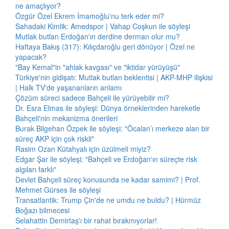
ne amaçlıyor?
Özgür Özel Ekrem İmamoğlu'nu terk eder mi?
Sahadaki Kimlik: Amedspor | Vahap Coşkun ile söyleşi
Mutlak butlan Erdoğan'ın derdine derman olur mu?
Haftaya Bakış (317): Kılıçdaroğlu geri dönüyor | Özel ne
yapacak?
"Bay Kemal"in "ahlak kavgası" ve "iktidar yürüyüşü"
Türkiye'nin gidişatı: Mutlak butlan beklentisi | AKP-MHP ilişkisi
| Halk TV'de yaşananların anlamı
Çözüm süreci sadece Bahçeli ile yürüyebilir mi?
Dr. Esra Elmas ile söyleşi: Dünya örneklerinden hareketle
Bahçeli'nin mekanizma önerileri
Burak Bilgehan Özpek ile söyleşi: "Öcalan’ı merkeze alan bir
süreç AKP için çok riskli"
Rasim Ozan Kütahyalı için üzülmeli miyiz?
Edgar Şar ile söyleşi: "Bahçeli ve Erdoğan'ın süreçte risk
algıları farklı"
Devlet Bahçeli süreç konusunda ne kadar samimi? | Prof.
Mehmet Gürses ile söyleşi
Transatlantik: Trump Çin'de ne umdu ne buldu? | Hürmüz
Boğazı bilmecesi
Selahattin Demirtaş'ı bir rahat bırakmıyorlar!