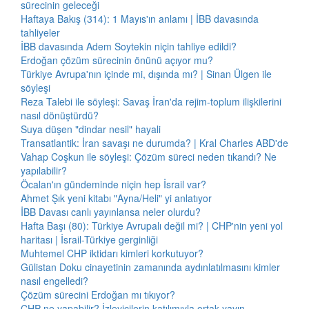
sürecinin geleceği
Haftaya Bakış (314): 1 Mayıs'ın anlamı | İBB davasında
tahliyeler
İBB davasında Adem Soytekin niçin tahliye edildi?
Erdoğan çözüm sürecinin önünü açıyor mu?
Türkiye Avrupa'nın içinde mi, dışında mı? | Sinan Ülgen ile
söyleşi
Reza Talebi ile söyleşi: Savaş İran'da rejim-toplum ilişkilerini
nasıl dönüştürdü?
Suya düşen "dindar nesil" hayali
Transatlantik: İran savaşı ne durumda? | Kral Charles ABD'de
Vahap Coşkun ile söyleşi: Çözüm süreci neden tıkandı? Ne
yapılabilir?
Öcalan'ın gündeminde niçin hep İsrail var?
Ahmet Şık yeni kitabı "Ayna/Heli" yi anlatıyor
İBB Davası canlı yayınlansa neler olurdu?
Hafta Başı (80): Türkiye Avrupalı değil mi? | CHP'nin yeni yol
haritası | İsrail-Türkiye gerginliği
Muhtemel CHP iktidarı kimleri korkutuyor?
Gülistan Doku cinayetinin zamanında aydınlatılmasını kimler
nasıl engelledi?
Çözüm sürecini Erdoğan mı tıkıyor?
CHP ne yapabilir? İzleyicilerin katılımıyla ortak yayın