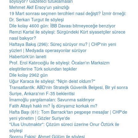
söylüyor? Gazeteci tutuklamaları
Mehmet Akif Ersoy'un yalnızlığı
19 Mart sonrası seçmen tercihleri nasıl değişti? İzmir örneği:
Dr. Serkan Turgut ile söyleşi
Dile kolay 4600 gün: İBB Davası bitmeyeceğe benziyor
Remzi Kartal ile söyleşi: Sürgündeki Kürt siyasetçiler sürece
nasıl bakıyor?
Haftaya Bakış (296): Süreç sürüyor mu? | CHP'nin yeni
yüzleri | Medyada operasyonlar sürüyor
Habertürk'ün laneti
Prof. Erol Katırcıoğlu ile söyleşi: Öcalan'ın Marksizm
eleştirilerine Türk solundan tepkiler
Dile kolay 2962 gün
Uğur Karaca ile söyleşi: "Niçin deist oldum?"
Transatlantik: ABD'nin Stratejik Güvenlik Belgesi, Bir yıl sonra
Suriye, Ankara'nın F-35 beklentisi
İmamoğlu yargılamaları: Savunma saldırıyor
Fatih Altaylı haklı mı? İş dünyamız korkak mı?
Hafta Başı (61): Tom Barrack'tan peşpeşe mesajlar | CHP'de
yeni yönetim | Gözler Suriye'de
"Ulus Unutmaktır": Çözüm süreci üzerine Onur Öztürk ile
söyleşi
Sporcu Eskisi: Ahmet Gülüm ile söyleşi