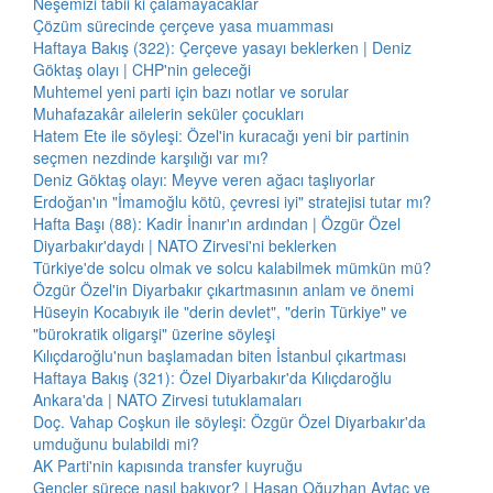
Neşemizi tabii ki çalamayacaklar
Çözüm sürecinde çerçeve yasa muamması
Haftaya Bakış (322): Çerçeve yasayı beklerken | Deniz
Göktaş olayı | CHP'nin geleceği
Muhtemel yeni parti için bazı notlar ve sorular
Muhafazakâr ailelerin seküler çocukları
Hatem Ete ile söyleşi: Özel'in kuracağı yeni bir partinin
seçmen nezdinde karşılığı var mı?
Deniz Göktaş olayı: Meyve veren ağacı taşlıyorlar
Erdoğan'ın "İmamoğlu kötü, çevresi iyi" stratejisi tutar mı?
Hafta Başı (88): Kadir İnanır'ın ardından | Özgür Özel
Diyarbakır'daydı | NATO Zirvesi'ni beklerken
Türkiye'de solcu olmak ve solcu kalabilmek mümkün mü?
Özgür Özel'in Diyarbakır çıkartmasının anlam ve önemi
Hüseyin Kocabıyık ile "derin devlet", "derin Türkiye" ve
"bürokratik oligarşi" üzerine söyleşi
Kılıçdaroğlu'nun başlamadan biten İstanbul çıkartması
Haftaya Bakış (321): Özel Diyarbakır'da Kılıçdaroğlu
Ankara'da | NATO Zirvesi tutuklamaları
Doç. Vahap Coşkun ile söyleşi: Özgür Özel Diyarbakır'da
umduğunu bulabildi mi?
AK Parti'nin kapısında transfer kuyruğu
Gençler sürece nasıl bakıyor? | Hasan Oğuzhan Aytaç ve