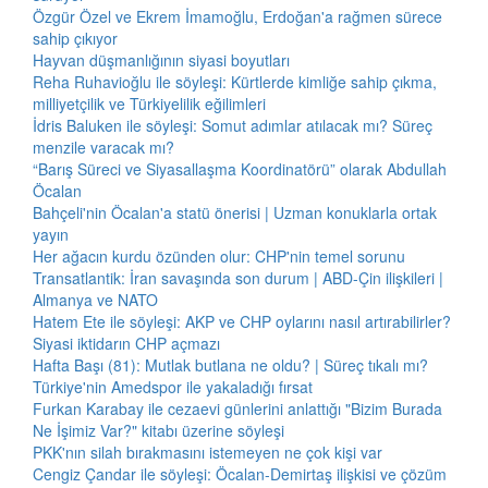
Özgür Özel ve Ekrem İmamoğlu, Erdoğan'a rağmen sürece
sahip çıkıyor
Hayvan düşmanlığının siyasi boyutları
Reha Ruhavioğlu ile söyleşi: Kürtlerde kimliğe sahip çıkma,
milliyetçilik ve Türkiyelilik eğilimleri
İdris Baluken ile söyleşi: Somut adımlar atılacak mı? Süreç
menzile varacak mı?
“Barış Süreci ve Siyasallaşma Koordinatörü” olarak Abdullah
Öcalan
Bahçeli'nin Öcalan'a statü önerisi | Uzman konuklarla ortak
yayın
Her ağacın kurdu özünden olur: CHP'nin temel sorunu
Transatlantik: İran savaşında son durum | ABD-Çin ilişkileri |
Almanya ve NATO
Hatem Ete ile söyleşi: AKP ve CHP oylarını nasıl artırabilirler?
Siyasi iktidarın CHP açmazı
Hafta Başı (81): Mutlak butlana ne oldu? | Süreç tıkalı mı?
Türkiye'nin Amedspor ile yakaladığı fırsat
Furkan Karabay ile cezaevi günlerini anlattığı "Bizim Burada
Ne İşimiz Var?" kitabı üzerine söyleşi
PKK'nın silah bırakmasını istemeyen ne çok kişi var
Cengiz Çandar ile söyleşi: Öcalan-Demirtaş ilişkisi ve çözüm