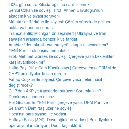
1034 gün sonra Kılıçdaroğlu’nu canlı izlemek
Behlül Özkan ile söyleşi: Prof. Ahmet Davutoğlu'nun
akademik ve siyasi serüveni
Mümtaz'er Türköne ile söyleşi: Çözüm sürecinde gelinen
nokta ve bundan sonrası
Transatlantik: Michigan ön seçimleri | Ukrayna ve İran
savaşları arasında benzerlik ve farklar
Anahtar "demokratik cumhuriyet"in kapısını açacak mı?
YENİ Parti: Tek başına muhalefet
Prof. Mehmet Gürses ile söyleşi: Çerçeve yasa beklentileri
karşılayabilecek mi?
Hafta Başı (93): Cem Küçük olayı | Çerçeve Yasa TBMM'de |
CHP'li belediyelerde son durum
Vahap Coşkun ile söyleşi: Çerçeve yasa neleri nasıl
değiştirecek?
CHP'den AKP'ye transferler sürüyor: Sorumlu kim?
Demirtaş olmadan olmaz
Roj Girasun ile YENİ Parti, çerçeve yasa, DEM Parti ve
Selahattin Demirtaş üzerine söyleşi
Hoca'nın parti siyasetine vedası
Haftaya Bakış (326): Davutoğlu'nun vedası | Belediyelere
operasyonlar sürüyor | Demirtaş faktörü