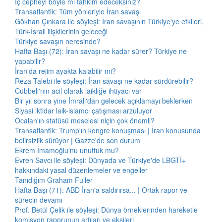
İç cepheyi böyle mi tahkim edeceksiniz?
Transatlantik: Tüm yönleriyle İran savaşı
Gökhan Çınkara ile söyleşi: İran savaşının Türkiye'ye etkileri,
Türk-İsrail ilişkilerinin geleceği
Türkiye savaşın neresinde?
Hafta Başı (72): İran savaşı ne kadar sürer? Türkiye ne
yapabilir?
İran'da rejim ayakta kalabilir mi?
Reza Talebi ile söyleşi: İran savaşı ne kadar sürdürebilir?
Cübbeli'nin acil olarak laikliğe ihtiyacı var
Bir yıl sonra yine İmralı'dan gelecek açıklamayı beklerken
Siyasi iktidar laik-islamcı çatışması arzuluyor
Öcalan'ın statüsü meselesi niçin çok önemli?
Transatlantik: Trump'ın kongre konuşması | İran konusunda
belirsizlik sürüyor | Gazze'de son durum
Ekrem İmamoğlu'nu unuttuk mu?
Evren Savcı ile söyleşi: Dünyada ve Türkiye'de LBGTİ+
hakkındaki yasal düzenlemeler ve engeller
Tanıdığım Graham Fuller
Hafta Başı (71): ABD İran'a saldırırsa... | Ortak rapor ve
sürecin devamı
Prof. Betül Çelik ile söyleşi: Dünya örneklerinden hareketle
komisyon raporunun artıları ve eksileri