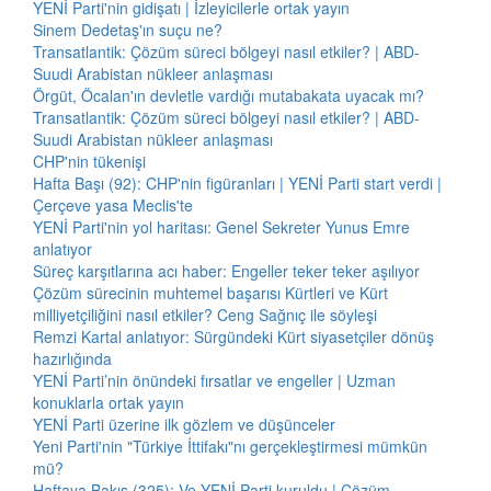
YENİ Parti'nin gidişatı | İzleyicilerle ortak yayın
Sinem Dedetaş'ın suçu ne?
Transatlantik: Çözüm süreci bölgeyi nasıl etkiler? | ABD-
Suudi Arabistan nükleer anlaşması
Örgüt, Öcalan'ın devletle vardığı mutabakata uyacak mı?
Transatlantik: Çözüm süreci bölgeyi nasıl etkiler? | ABD-
Suudi Arabistan nükleer anlaşması
CHP'nin tükenişi
Hafta Başı (92): CHP'nin figüranları | YENİ Parti start verdi |
Çerçeve yasa Meclis'te
YENİ Parti'nin yol haritası: Genel Sekreter Yunus Emre
anlatıyor
Süreç karşıtlarına acı haber: Engeller teker teker aşılıyor
Çözüm sürecinin muhtemel başarısı Kürtleri ve Kürt
milliyetçiliğini nasıl etkiler? Ceng Sağnıç ile söyleşi
Remzi Kartal anlatıyor: Sürgündeki Kürt siyasetçiler dönüş
hazırlığında
YENİ Parti’nin önündeki fırsatlar ve engeller | Uzman
konuklarla ortak yayın
YENİ Parti üzerine ilk gözlem ve düşünceler
Yeni Parti'nin "Türkiye İttifakı"nı gerçekleştirmesi mümkün
mü?
Haftaya Bakış (325): Ve YENİ Parti kuruldu | Çözüm