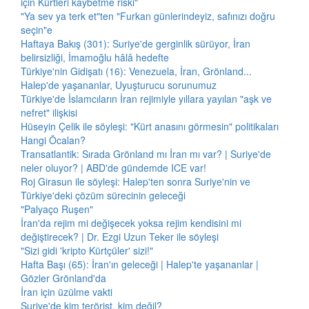
için Kürtleri kaybetme riski"
"Ya sev ya terk et"ten "Furkan günlerindeyiz, safınızı doğru
seçin"e
Haftaya Bakış (301): Suriye'de gerginlik sürüyor, İran
belirsizliği, İmamoğlu hâlâ hedefte
Türkiye'nin Gidişatı (16): Venezuela, İran, Grönland...
Halep'de yaşananlar, Uyuşturucu sorunumuz
Türkiye'de İslamcıların İran rejimiyle yıllara yayılan "aşk ve
nefret" ilişkisi
Hüseyin Çelik ile söyleşi: "Kürt anasını görmesin" politikaları
Hangi Öcalan?
Transatlantik: Sırada Grönland mı İran mı var? | Suriye'de
neler oluyor? | ABD'de gündemde ICE var!
Roj Girasun ile söyleşi: Halep'ten sonra Suriye'nin ve
Türkiye'deki çözüm sürecinin geleceği
"Palyaço Ruşen"
İran'da rejim mi değişecek yoksa rejim kendisini mi
değiştirecek? | Dr. Ezgi Uzun Teker ile söyleşi
"Sizi gidi 'kripto Kürtçüler' sizi!"
Hafta Başı (65): İran'ın geleceği | Halep'te yaşananlar |
Gözler Grönland'da
İran için üzülme vakti
Suriye'de kim terörist, kim değil?