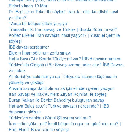
Birinci yılında 19 Mart
Dr. Ezgi Uzun Teker ile söyleşi: İran'da rejim kendisini nasıl
yeniliyor?
"Varsa bir belgesi gitsin yargıya"
Transatlantik: İran savaşı ve Türkiye | Sırada Küba mı var?
Körfez ülkeleri İran savaşını nasıl yaşıyor? | Yusuf el Şerif ile
söyleşi
İBB davası sertleşiyor
Ekrem İmamoğlu'nun zorlu sınavı
Hafta Başı (74): Sırada Türkiye mi var? İBB davasının anlamı
Türkiye'nin Gidişatı (18): Savaş uzarsa neler olur? İBB Davası
ve hukuk
Ali Şeriati'ye saldırılar ya da Türkiye'de İslamcı düşüncenin
yükseliş ve çöküşü
Ankara savaşa dahil olmamak için elinden geleni yapıyor
İran Savaşı ve Irak Kürtleri: Zıryan Rojhılati ile söyleşi
Duran Kalkan ile Devlet Bahçeli'yi buluşturan savaş
Haftaya Bakış (307): Türkiye savaşın neresinde? | İBB
davasının gidişatı
Türkiye'de sahiden Sünni-Şii ayrımı yok mu?
İran rejimi çöker mi? İsrail bölgenin egemen gücü olur mu? |
Prof. Hamit Bozarslan ile söyleşi