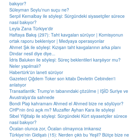
bakıyor?
Süleyman Soylu'nun suçu ne?
Serpil Kemalbay ile söyleşi: Sürgündeki siyasetçiler sürece
nasıl bakıyor?
Leyla Zana Türkiye'dir
Haftaya Bakış (297): Taht kavgaları sürüyor | Komisyonun
ortak raporu bekleniyor | Medyaya operasyonlar
Ahmet Şık ile söyleşi: Kızışan taht kavgalarının arka planı
Dindar nesil diye diye...
İdris Baluken ile söyleşi: Süreç beklentileri karşılıyor mu?
Neler yapılmalı?
Habertürk'ün laneti sürüyor
Gazeteci Çiğdem Toker son kitabı Devletin Cebinden'i
anlatıyor
Transatlantik: Trump'ın tabanındaki çözülme | IŞİD Suriye ve
Avustralya'da sahnede
Bondi Plajı kahramanı Ahmed el Ahmed bize ne söylüyor?
CHP'nin önü açık mı? Muzaffer Ayhan Kara ile söyleşi
Sibel Yiğitalp ile söyleşi: Sürgündeki Kürt siyasetçiler sürece
nasıl bakıyor?
Öcalan olunca zor, Öcalan olmayınca imkansız
Türkiye'nin Gidişatı (15): Nerden çıktı bu Yeşil? Bütçe bize ne