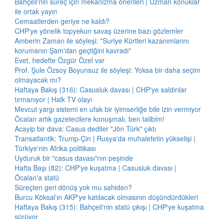
Bahçeli'nin süreç için mekanizma önerileri | Uzman konuklar
ile ortak yayın
Cemaatlerden geriye ne kaldı?
CHP'ye yönelik topyekun savaş üzerine bazı gözlemler
Amberin Zaman ile söyleşi: "Suriye Kürtleri kazanımlarını
korumanın Şam'dan geçtiğini kavradı"
Evet, hedefte Özgür Özel var
Prof. Şule Özsoy Boyunsuz ile söyleşi: Yoksa bir daha seçim
olmayacak mı?
Haftaya Bakış (316): Casusluk davası | CHP'ye saldırılar
tırmanıyor | Halk TV olayı
Mevcut yargı sistemi en ufak bir iyimserliğe bile izin vermiyor
Öcalan artık gazetecilere konuşmalı, ben talibim!
Acayip bir dava: Casus dediler "Jön Türk" çıktı
Transatlantik: Trump-Çin | Rusya'da muhalefetin yükselişi |
Türkiye'nin Afrika politikası
Uyduruk bir "casus davası"nın peşinde
Hafta Başı (82): CHP'ye kuşatma | Casusluk davası |
Öcalan'a statü
Süreçten geri dönüş yok mu sahiden?
Burcu Köksal'ın AKP'ye katılacak olmasının düşündürdükleri
Haftaya Bakış (315): Bahçeli'nin statü çıkışı | CHP'ye kuşatma
sürüyor