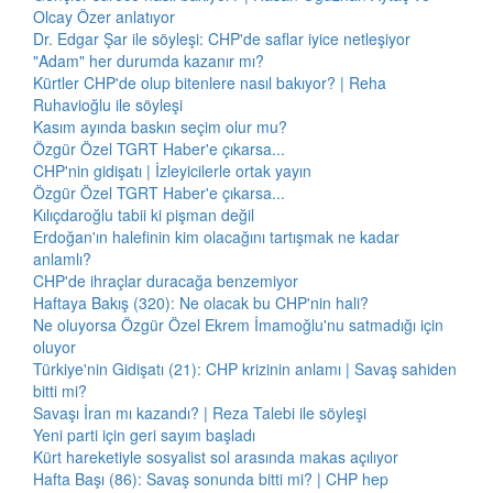
Olcay Özer anlatıyor
Dr. Edgar Şar ile söyleşi: CHP'de saflar iyice netleşiyor
"Adam" her durumda kazanır mı?
Kürtler CHP'de olup bitenlere nasıl bakıyor? | Reha
Ruhavioğlu ile söyleşi
Kasım ayında baskın seçim olur mu?
Özgür Özel TGRT Haber'e çıkarsa...
CHP'nin gidişatı | İzleyicilerle ortak yayın
Özgür Özel TGRT Haber'e çıkarsa...
Kılıçdaroğlu tabii ki pişman değil
Erdoğan'ın halefinin kim olacağını tartışmak ne kadar
anlamlı?
CHP'de ihraçlar duracağa benzemiyor
Haftaya Bakış (320): Ne olacak bu CHP'nin hali?
Ne oluyorsa Özgür Özel Ekrem İmamoğlu'nu satmadığı için
oluyor
Türkiye'nin Gidişatı (21): CHP krizinin anlamı | Savaş sahiden
bitti mi?
Savaşı İran mı kazandı? | Reza Talebi ile söyleşi
Yeni parti için geri sayım başladı
Kürt hareketiyle sosyalist sol arasında makas açılıyor
Hafta Başı (86): Savaş sonunda bitti mi? | CHP hep