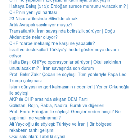
Haftaya Bakış (313): Erdoğan sürece mührünü vuracak mı? |
CHP'nin yeni yol haritası
23 Nisan arifesinde Silivri'de olmak
Artık Avrupalı sayılmıyor muyuz?
Transatlantik: İran savaşında belirsizlik sürüyor | Doğu
Akdeniz'de neler oluyor?
CHP "darbe mekaniği"ne karşı ne yapabilir?
İsrail ve destekçileri Türkiye'yi hedef göstermeye devam
ediyor
Hafta Başı: CHP'ye operasyonlar sürüyor | Okul saldırıları
unutulacak mı? | İran savaşında son durum
Prof. Bekir Zakir Çoban ile söyleşi: Tüm yönleriyle Papa Leo-
Trump çatışması
İslam dünyasının geri kalmasının nedenleri | Yener Orkunoğlu
ile söyleşi
AKP ile CHP arasında sıkışan DEM Parti
Gülistan, Rojin, Rabia, Nadira, Burak ve diğerleri
Prof. Emre Erdoğan ile söyleşi: Gençler neden hınçlı? Ne
yapılmalı, ne yapılmamalı?
Ali Yaycıoğlu ile söyleşi: Türkiye ve İran | Bir bölgesel
rekabetin tarihi gelişimi
Okul saldırıları: Tabii ki siyasi