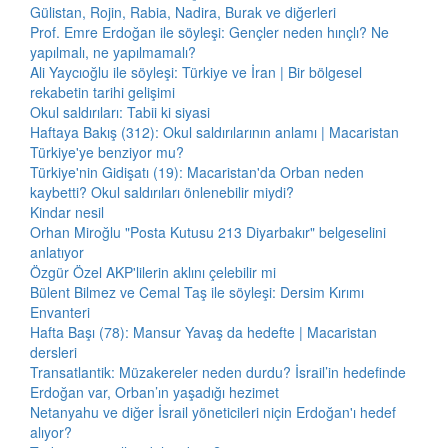
Gülistan, Rojin, Rabia, Nadira, Burak ve diğerleri
Prof. Emre Erdoğan ile söyleşi: Gençler neden hınçlı? Ne
yapılmalı, ne yapılmamalı?
Ali Yaycıoğlu ile söyleşi: Türkiye ve İran | Bir bölgesel
rekabetin tarihi gelişimi
Okul saldırıları: Tabii ki siyasi
Haftaya Bakış (312): Okul saldırılarının anlamı | Macaristan
Türkiye'ye benziyor mu?
Türkiye'nin Gidişatı (19): Macaristan'da Orban neden
kaybetti? Okul saldırıları önlenebilir miydi?
Kindar nesil
Orhan Miroğlu "Posta Kutusu 213 Diyarbakır" belgeselini
anlatıyor
Özgür Özel AKP'lilerin aklını çelebilir mi
Bülent Bilmez ve Cemal Taş ile söyleşi: Dersim Kırımı
Envanteri
Hafta Başı (78): Mansur Yavaş da hedefte | Macaristan
dersleri
Transatlantik: Müzakereler neden durdu? İsrail’in hedefinde
Erdoğan var, Orban’ın yaşadığı hezimet
Netanyahu ve diğer İsrail yöneticileri niçin Erdoğan'ı hedef
alıyor?