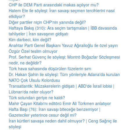
CHP ile DEM Parti arasındaki makas açılıyor mu?
Hatem Ete ile söyleşi: İran savaşı seçmen tercihlerini nasıl
etkiliyor?
Diğer partiler niçin CHP'nin yanında değil?
Haftaya Bakış (310): Ara seçim tartışmaları | İBB davasında
tahliyeler | İran savaşının gidişatı
Kim darbeci, kim değil?
Anahtar Parti Genel Başkanı Yavuz Ağıralioğlu ile özel yayın
Özgür Özel teslim olmuyor
Prof. Serhat Güvenç ile söyleşi: Montrö Boğazlar Sözleşmesi
nedir, ne değildir?
Türk hava sahasında düşürülen füzelerin sırrı
Dr. Hakan Şahin ile söyleşi: Tüm yönleriyle Adana'da kurulan
NATO Çok Ulsulu Kolordusu
Transatlantik: Müzakerelerin gidişatı | ABD'de İsrail lobisi |
Lübnan'da neler oluyor?
Türk solundan geriye ne kaldı?
Mahir Çayan Kitabı'nı editörü Emir Ali Türkmen anlatıyor
Hafta Başı (76): İran savaşı biteceğe benzemiyor |
Gazeteciler yeterince cesur değil mi?
İran kürtleri savaşa neden dahil olmuyor? | Ceng Sağnıç ile
söyleşi