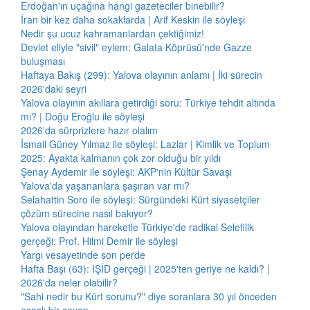
Erdoğan'ın uçağına hangi gazeteciler binebilir?
İran bir kez daha sokaklarda | Arif Keskin ile söyleşi
Nedir şu ucuz kahramanlardan çektiğimiz!
Devlet eliyle "sivil" eylem: Galata Köprüsü'nde Gazze
buluşması
Haftaya Bakış (299): Yalova olayının anlamı | İki sürecin
2026'daki seyri
Yalova olayının akıllara getirdiği soru: Türkiye tehdit altında
mı? | Doğu Eroğlu ile söyleşi
2026'da sürprizlere hazır olalım
İsmail Güney Yılmaz ile söyleşi: Lazlar | Kimlik ve Toplum
2025: Ayakta kalmanın çok zor olduğu bir yıldı
Şenay Aydemir ile söyleşi: AKP'nin Kültür Savaşı
Yalova'da yaşananlara şaşıran var mı?
Selahattin Soro ile söyleşi: Sürgündeki Kürt siyasetçiler
çözüm sürecine nasıl bakıyor?
Yalova olayından hareketle Türkiye'de radikal Selefilik
gerçeği: Prof. Hilmi Demir ile söyleşi
Yargı vesayetinde son perde
Hafta Başı (63): IŞİD gerçeği | 2025'ten geriye ne kaldı? |
2026'da neler olabilir?
"Sahi nedir bu Kürt sorunu?" diye soranlara 30 yıl önceden