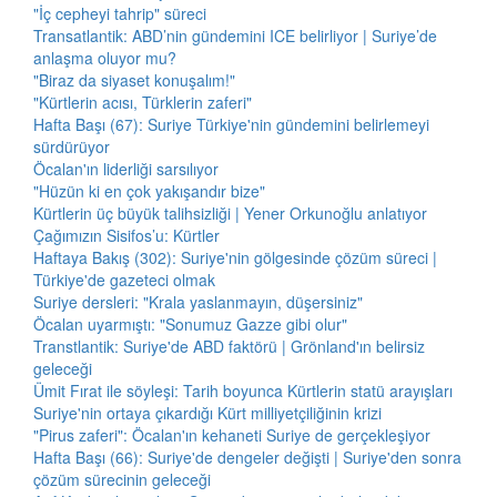
"İç cepheyi tahrip" süreci
Transatlantik: ABD’nin gündemini ICE belirliyor | Suriye’de
anlaşma oluyor mu?
"Biraz da siyaset konuşalım!"
"Kürtlerin acısı, Türklerin zaferi"
Hafta Başı (67): Suriye Türkiye'nin gündemini belirlemeyi
sürdürüyor
Öcalan'ın liderliği sarsılıyor
"Hüzün ki en çok yakışandır bize"
Kürtlerin üç büyük talihsizliği | Yener Orkunoğlu anlatıyor
Çağımızın Sisifos’u: Kürtler
Haftaya Bakış (302): Suriye'nin gölgesinde çözüm süreci |
Türkiye'de gazeteci olmak
Suriye dersleri: "Krala yaslanmayın, düşersiniz"
Öcalan uyarmıştı: "Sonumuz Gazze gibi olur"
Transtlantik: Suriye'de ABD faktörü | Grönland'ın belirsiz
geleceği
Ümit Fırat ile söyleşi: Tarih boyunca Kürtlerin statü arayışları
Suriye'nin ortaya çıkardığı Kürt milliyetçiliğinin krizi
"Pirus zaferi": Öcalan'ın kehaneti Suriye de gerçekleşiyor
Hafta Başı (66): Suriye'de dengeler değişti | Suriye'den sonra
çözüm sürecinin geleceği