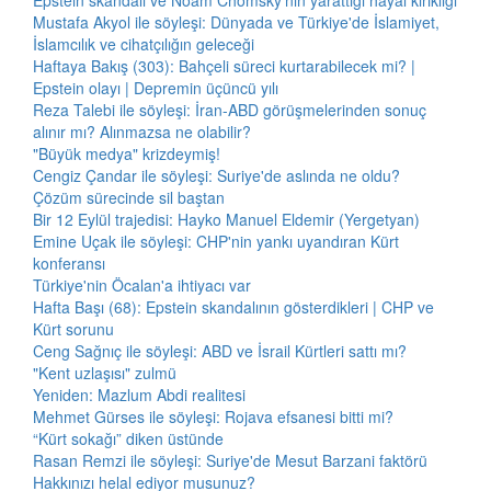
Epstein skandalı ve Noam Chomsky'nin yarattığı hayal kırıklığı
Mustafa Akyol ile söyleşi: Dünyada ve Türkiye'de İslamiyet,
İslamcılık ve cihatçılığın geleceği
Haftaya Bakış (303): Bahçeli süreci kurtarabilecek mi? |
Epstein olayı | Depremin üçüncü yılı
Reza Talebi ile söyleşi: İran-ABD görüşmelerinden sonuç
alınır mı? Alınmazsa ne olabilir?
"Büyük medya" krizdeymiş!
Cengiz Çandar ile söyleşi: Suriye'de aslında ne oldu?
Çözüm sürecinde sil baştan
Bir 12 Eylül trajedisi: Hayko Manuel Eldemir (Yergetyan)
Emine Uçak ile söyleşi: CHP'nin yankı uyandıran Kürt
konferansı
Türkiye'nin Öcalan'a ihtiyacı var
Hafta Başı (68): Epstein skandalının gösterdikleri | CHP ve
Kürt sorunu
Ceng Sağnıç ile söyleşi: ABD ve İsrail Kürtleri sattı mı?
"Kent uzlaşısı" zulmü
Yeniden: Mazlum Abdi realitesi
Mehmet Gürses ile söyleşi: Rojava efsanesi bitti mi?
“Kürt sokağı” diken üstünde
Rasan Remzi ile söyleşi: Suriye'de Mesut Barzani faktörü
Hakkınızı helal ediyor musunuz?