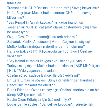
tutacaktı!
Transatlantik: CHP Batı'nın umrunda mı? | Savaş bitiyor mu?
Hafta Başı (83): Mutlak butlan sonrası CHP | İran savaşı
bitiyor mu?
"Bay Kemal"in "ahlak kavgası" ne kadar inandırıcı?
Yaşananları "CHP içi çatışma" olarak göstermeye çalışanlar
ne amaçlıyor?
Özgür Özel Ekrem İmamoğlu'nu terk eder mi?
Sahadaki Kimlik: Amedspor | Vahap Coşkun ile söyleşi
Mutlak butlan Erdoğan'ın derdine derman olur mu?
Haftaya Bakış (317): Kılıçdaroğlu geri dönüyor | Özel ne
yapacak?
"Bay Kemal"in "ahlak kavgası" ve "iktidar yürüyüşü"
Türkiye'nin gidişatı: Mutlak butlan beklentisi | AKP-MHP ilişkisi
| Halk TV'de yaşananların anlamı
Çözüm süreci sadece Bahçeli ile yürüyebilir mi?
Dr. Esra Elmas ile söyleşi: Dünya örneklerinden hareketle
Bahçeli'nin mekanizma önerileri
Burak Bilgehan Özpek ile söyleşi: "Öcalan’ı merkeze alan bir
süreç AKP için çok riskli"
Rasim Ozan Kütahyalı için üzülmeli miyiz?
Edgar Şar ile söyleşi: "Bahçeli ve Erdoğan'ın süreçte risk