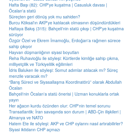
Hafta Başı (82): CHP'ye kuşatma | Casusluk davası |
Öcalan'a statü
Süreçten geri dönüş yok mu sahiden?
Burcu Köksal'ın AKP'ye katılacak olmasının düşündürdükleri
Haftaya Bakış (315): Bahçeli'nin statü çıkışı | CHP'ye kuşatma
sürüyor
Özgür Özel ve Ekrem İmamoğlu, Erdoğan'a rağmen sürece
sahip çıkıyor
Hayvan düşmanlığının siyasi boyutları
Reha Ruhavioğlu ile söyleşi: Kürtlerde kimliğe sahip çıkma,
milliyetçilik ve Türkiyelilik eğilimleri
İdris Baluken ile söyleşi: Somut adımlar atılacak mı? Süreç
menzile varacak mı?
“Barış Süreci ve Siyasallaşma Koordinatörü” olarak Abdullah
Öcalan
Bahçeli'nin Öcalan'a statü önerisi | Uzman konuklarla ortak
yayın
Her ağacın kurdu özünden olur: CHP'nin temel sorunu
Transatlantik: İran savaşında son durum | ABD-Çin ilişkileri |
Almanya ve NATO
Hatem Ete ile söyleşi: AKP ve CHP oylarını nasıl artırabilirler?
Siyasi iktidarın CHP açmazı