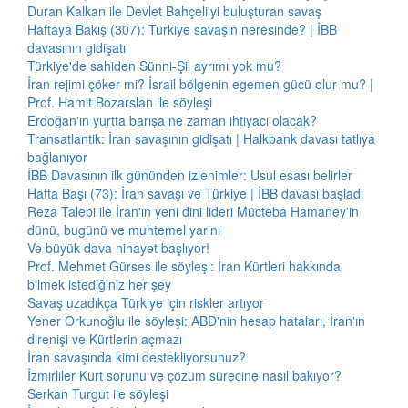
Duran Kalkan ile Devlet Bahçeli'yi buluşturan savaş
Haftaya Bakış (307): Türkiye savaşın neresinde? | İBB
davasının gidişatı
Türkiye'de sahiden Sünni-Şii ayrımı yok mu?
İran rejimi çöker mi? İsrail bölgenin egemen gücü olur mu? |
Prof. Hamit Bozarslan ile söyleşi
Erdoğan'ın yurtta barışa ne zaman ihtiyacı olacak?
Transatlantik: İran savaşının gidişatı | Halkbank davası tatlıya
bağlanıyor
İBB Davasının ilk gününden izlenimler: Usul esası belirler
Hafta Başı (73): İran savaşı ve Türkiye | İBB davası başladı
Reza Talebi ile İran'ın yeni dini lideri Mücteba Hamaney'in
dünü, bugünü ve muhtemel yarını
Ve büyük dava nihayet başlıyor!
Prof. Mehmet Gürses ile söyleşi: İran Kürtleri hakkında
bilmek istediğiniz her şey
Savaş uzadıkça Türkiye için riskler artıyor
Yener Orkunoğlu ile söyleşi: ABD'nin hesap hataları, İran'ın
direnişi ve Kürtlerin açmazı
İran savaşında kimi destekliyorsunuz?
İzmirliler Kürt sorunu ve çözüm sürecine nasıl bakıyor?
Serkan Turgut ile söyleşi