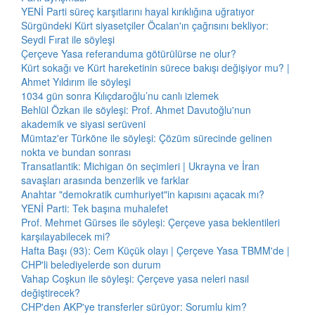
YENİ Parti süreç karşıtlarını hayal kırıklığına uğratıyor
Sürgündeki Kürt siyasetçiler Öcalan'ın çağrısını bekliyor:
Seydi Fırat ile söyleşi
Çerçeve Yasa referanduma götürülürse ne olur?
Kürt sokağı ve Kürt hareketinin sürece bakışı değişiyor mu? |
Ahmet Yıldırım ile söyleşi
1034 gün sonra Kılıçdaroğlu’nu canlı izlemek
Behlül Özkan ile söyleşi: Prof. Ahmet Davutoğlu'nun
akademik ve siyasi serüveni
Mümtaz'er Türköne ile söyleşi: Çözüm sürecinde gelinen
nokta ve bundan sonrası
Transatlantik: Michigan ön seçimleri | Ukrayna ve İran
savaşları arasında benzerlik ve farklar
Anahtar "demokratik cumhuriyet"in kapısını açacak mı?
YENİ Parti: Tek başına muhalefet
Prof. Mehmet Gürses ile söyleşi: Çerçeve yasa beklentileri
karşılayabilecek mi?
Hafta Başı (93): Cem Küçük olayı | Çerçeve Yasa TBMM'de |
CHP'li belediyelerde son durum
Vahap Coşkun ile söyleşi: Çerçeve yasa neleri nasıl
değiştirecek?
CHP'den AKP'ye transferler sürüyor: Sorumlu kim?