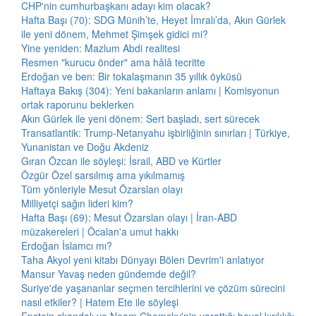
CHP'nin cumhurbaşkanı adayı kim olacak?
Hafta Başı (70): SDG Münih’te, Heyet İmralı’da, Akın Gürlek
ile yeni dönem, Mehmet Şimşek gidici mi?
Yine yeniden: Mazlum Abdi realitesi
Resmen "kurucu önder" ama hâlâ tecritte
Erdoğan ve ben: Bir tokalaşmanın 35 yıllık öyküsü
Haftaya Bakış (304): Yeni bakanların anlamı | Komisyonun
ortak raporunu beklerken
Akın Gürlek ile yeni dönem: Sert başladı, sert sürecek
Transatlantik: Trump-Netanyahu işbirliğinin sınırları | Türkiye,
Yunanistan ve Doğu Akdeniz
Gıran Özcan ile söyleşi: İsrail, ABD ve Kürtler
Özgür Özel sarsılmış ama yıkılmamış
Tüm yönleriyle Mesut Özarslan olayı
Milliyetçi sağın lideri kim?
Hafta Başı (69): Mesut Özarslan olayı | İran-ABD
müzakereleri | Öcalan'a umut hakkı
Erdoğan İslamcı mı?
Taha Akyol yeni kitabı Dünyayı Bölen Devrim'i anlatıyor
Mansur Yavaş neden gündemde değil?
Suriye'de yaşananlar seçmen tercihlerini ve çözüm sürecini
nasıl etkiler? | Hatem Ete ile söyleşi