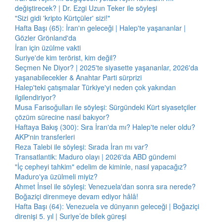
değiştirecek? | Dr. Ezgi Uzun Teker ile söyleşi
"Sizi gidi 'kripto Kürtçüler' sizi!"
Hafta Başı (65): İran'ın geleceği | Halep'te yaşananlar |
Gözler Grönland'da
İran için üzülme vakti
Suriye'de kim terörist, kim değil?
Seçmen Ne Diyor? | 2025'te siyasette yaşananlar, 2026'da
yaşanabilecekler & Anahtar Parti sürprizi
Halep'teki çatışmalar Türkiye'yi neden çok yakından
ilgilendiriyor?
Musa Farisoğulları ile söyleşi: Sürgündeki Kürt siyasetçiler
çözüm sürecine nasıl bakıyor?
Haftaya Bakış (300): Sıra İran'da mı? Halep'te neler oldu?
AKP'nin transferleri
Reza Talebi ile söyleşi: Sırada İran mı var?
Transatlantik: Maduro olayı | 2026'da ABD gündemi
"İç cepheyi tahkim" edelim de kiminle, nasıl yapacağız?
Maduro'ya üzülmeli miyiz?
Ahmet İnsel ile söyleşi: Venezuela'dan sonra sıra nerede?
Boğaziçi direnmeye devam ediyor hâlâ!
Hafta Başı (64): Venezuela ve dünyanın geleceği | Boğaziçi
direnişi 5. yıl | Suriye’de bilek güreşi