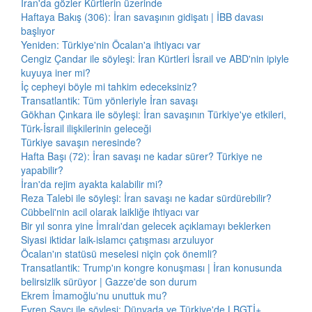
İran'da gözler Kürtlerin üzerinde
Haftaya Bakış (306): İran savaşının gidişatı | İBB davası
başlıyor
Yeniden: Türkiye'nin Öcalan'a ihtiyacı var
Cengiz Çandar ile söyleşi: İran Kürtleri İsrail ve ABD'nin ipiyle
kuyuya iner mi?
İç cepheyi böyle mi tahkim edeceksiniz?
Transatlantik: Tüm yönleriyle İran savaşı
Gökhan Çınkara ile söyleşi: İran savaşının Türkiye'ye etkileri,
Türk-İsrail ilişkilerinin geleceği
Türkiye savaşın neresinde?
Hafta Başı (72): İran savaşı ne kadar sürer? Türkiye ne
yapabilir?
İran'da rejim ayakta kalabilir mi?
Reza Talebi ile söyleşi: İran savaşı ne kadar sürdürebilir?
Cübbeli'nin acil olarak laikliğe ihtiyacı var
Bir yıl sonra yine İmralı'dan gelecek açıklamayı beklerken
Siyasi iktidar laik-islamcı çatışması arzuluyor
Öcalan'ın statüsü meselesi niçin çok önemli?
Transatlantik: Trump'ın kongre konuşması | İran konusunda
belirsizlik sürüyor | Gazze'de son durum
Ekrem İmamoğlu'nu unuttuk mu?
Evren Savcı ile söyleşi: Dünyada ve Türkiye'de LBGTİ+