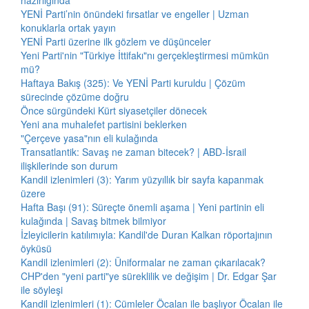
hazırlığında
YENİ Parti’nin önündeki fırsatlar ve engeller | Uzman
konuklarla ortak yayın
YENİ Parti üzerine ilk gözlem ve düşünceler
Yeni Parti'nin "Türkiye İttifakı"nı gerçekleştirmesi mümkün
mü?
Haftaya Bakış (325): Ve YENİ Parti kuruldu | Çözüm
sürecinde çözüme doğru
Önce sürgündeki Kürt siyasetçiler dönecek
Yeni ana muhalefet partisini beklerken
"Çerçeve yasa"nın eli kulağında
Transatlantik: Savaş ne zaman bitecek? | ABD-İsrail
ilişkilerinde son durum
Kandil izlenimleri (3): Yarım yüzyıllık bir sayfa kapanmak
üzere
Hafta Başı (91): Süreçte önemli aşama | Yeni partinin eli
kulağında | Savaş bitmek bilmiyor
İzleyicilerin katılımıyla: Kandil'de Duran Kalkan röportajının
öyküsü
Kandil izlenimleri (2): Üniformalar ne zaman çıkarılacak?
CHP'den "yeni parti"ye süreklilik ve değişim | Dr. Edgar Şar
ile söyleşi
Kandil izlenimleri (1): Cümleler Öcalan ile başlıyor Öcalan ile