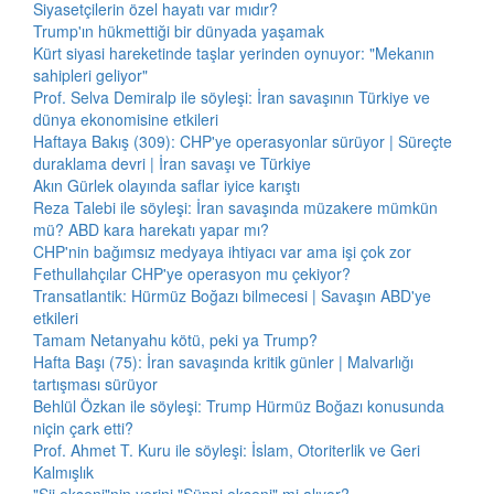
Siyasetçilerin özel hayatı var mıdır?
Trump'ın hükmettiği bir dünyada yaşamak
Kürt siyasi hareketinde taşlar yerinden oynuyor: "Mekanın
sahipleri geliyor"
Prof. Selva Demiralp ile söyleşi: İran savaşının Türkiye ve
dünya ekonomisine etkileri
Haftaya Bakış (309): CHP'ye operasyonlar sürüyor | Süreçte
duraklama devri | İran savaşı ve Türkiye
Akın Gürlek olayında saflar iyice karıştı
Reza Talebi ile söyleşi: İran savaşında müzakere mümkün
mü? ABD kara harekatı yapar mı?
CHP'nin bağımsız medyaya ihtiyacı var ama işi çok zor
Fethullahçılar CHP'ye operasyon mu çekiyor?
Transatlantik: Hürmüz Boğazı bilmecesi | Savaşın ABD'ye
etkileri
Tamam Netanyahu kötü, peki ya Trump?
Hafta Başı (75): İran savaşında kritik günler | Malvarlığı
tartışması sürüyor
Behlül Özkan ile söyleşi: Trump Hürmüz Boğazı konusunda
niçin çark etti?
Prof. Ahmet T. Kuru ile söyleşi: İslam, Otoriterlik ve Geri
Kalmışlık