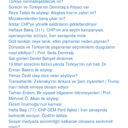
Türkiye normalleşebilecek mi?
Sürecin ve Türkiye'nin Demirtaş'a ihtiyacı var
Reza Talebi ile söyleşi: Ateşkes İran'ın zaferi mi?
Müzakerelerden barış çıkar mı?
İktidar CHP'ye yönelik saldırılarını şiddetlendiriyor
Haftaya Bakış (311): CHP'nin ara seçim kampanyası,
operasyonlar sürüyor, İran savaşında mola
Gizli tanıklar neye tanık, etkin pişmanlar neden pişman?
Dünyada ve Türkiye'de yaşananlar seçmenlerin duygularını
nasıl etkiliyor? | Prof. Seda Demiralp
Salı günleri Devlet Bahçeli dinlemek
19 Mart sürecinin birinci yılında Türkiye'nin ruh hali: Dr.
Erman Bakırcı ile söyleşi
Yılmaz Özdil olayı bize neler söylüyor?
Transatlantik: Zelensky'nin Ankara ve Şam ziyaretleri | Trump
İran'ı tehdit etmeye devam ediyor
Tarhan Erdem: Bir siyaset bilgesinin bilinmeyenleri | Prof.
Mehmet Ö. Alkan ile söyleşi
Ekrem İmamoğlu'nun karnesi
Hafta Başı (77): CHP-DEM Parti ilişkisi | İran savaşında
belirsizlik sürüyor, Özdil'in istifası
Sosyal medyada anonimliğin kalkacak olmasına sevinmeli
miyiz?