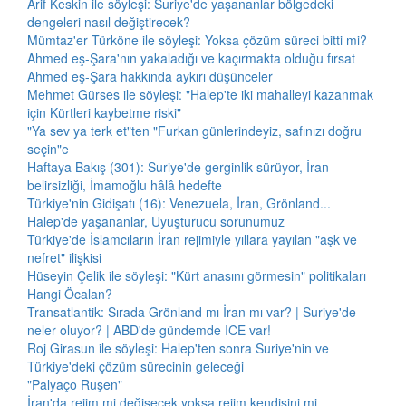
Arif Keskin ile söyleşi: Suriye'de yaşananlar bölgedeki
dengeleri nasıl değiştirecek?
Mümtaz'er Türköne ile söyleşi: Yoksa çözüm süreci bitti mi?
Ahmed eş-Şara'nın yakaladığı ve kaçırmakta olduğu fırsat
Ahmed eş-Şara hakkında aykırı düşünceler
Mehmet Gürses ile söyleşi: "Halep'te iki mahalleyi kazanmak
için Kürtleri kaybetme riski"
"Ya sev ya terk et"ten "Furkan günlerindeyiz, safınızı doğru
seçin"e
Haftaya Bakış (301): Suriye'de gerginlik sürüyor, İran
belirsizliği, İmamoğlu hâlâ hedefte
Türkiye'nin Gidişatı (16): Venezuela, İran, Grönland...
Halep'de yaşananlar, Uyuşturucu sorunumuz
Türkiye'de İslamcıların İran rejimiyle yıllara yayılan "aşk ve
nefret" ilişkisi
Hüseyin Çelik ile söyleşi: "Kürt anasını görmesin" politikaları
Hangi Öcalan?
Transatlantik: Sırada Grönland mı İran mı var? | Suriye'de
neler oluyor? | ABD'de gündemde ICE var!
Roj Girasun ile söyleşi: Halep'ten sonra Suriye'nin ve
Türkiye'deki çözüm sürecinin geleceği
"Palyaço Ruşen"
İran'da rejim mi değişecek yoksa rejim kendisini mi