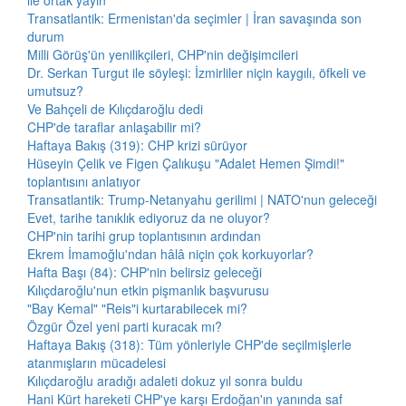
ile ortak yayın
Transatlantik: Ermenistan'da seçimler | İran savaşında son
durum
Milli Görüş'ün yenilikçileri, CHP'nin değişimcileri
Dr. Serkan Turgut ile söyleşi: İzmirliler niçin kaygılı, öfkeli ve
umutsuz?
Ve Bahçeli de Kılıçdaroğlu dedi
CHP'de taraflar anlaşabilir mi?
Haftaya Bakış (319): CHP krizi sürüyor
Hüseyin Çelik ve Figen Çalıkuşu "Adalet Hemen Şimdi!"
toplantısını anlatıyor
Transatlantik: Trump-Netanyahu gerilimi | NATO'nun geleceği
Evet, tarihe tanıklık ediyoruz da ne oluyor?
CHP'nin tarihi grup toplantısının ardından
Ekrem İmamoğlu'ndan hâlâ niçin çok korkuyorlar?
Hafta Başı (84): CHP'nin belirsiz geleceği
Kılıçdaroğlu'nun etkin pişmanlık başvurusu
"Bay Kemal" "Reis"i kurtarabilecek mi?
Özgür Özel yeni parti kuracak mı?
Haftaya Bakış (318): Tüm yönleriyle CHP'de seçilmişlerle
atanmışların mücadelesi
Kılıçdaroğlu aradığı adaleti dokuz yıl sonra buldu
Hani Kürt hareketi CHP'ye karşı Erdoğan'ın yanında saf