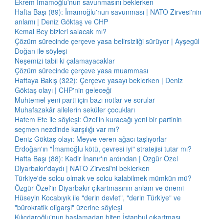
Ekrem İmamoğlu'nun savunmasını beklerken
Hafta Başı (89): İmamoğlu'nun savunması | NATO Zirvesi'nin
anlamı | Deniz Göktaş ve CHP
Kemal Bey bizleri salacak mı?
Çözüm sürecinde çerçeve yasa belirsizliği sürüyor | Ayşegül
Doğan ile söyleşi
Neşemizi tabii ki çalamayacaklar
Çözüm sürecinde çerçeve yasa muamması
Haftaya Bakış (322): Çerçeve yasayı beklerken | Deniz
Göktaş olayı | CHP'nin geleceği
Muhtemel yeni parti için bazı notlar ve sorular
Muhafazakâr ailelerin seküler çocukları
Hatem Ete ile söyleşi: Özel'in kuracağı yeni bir partinin
seçmen nezdinde karşılığı var mı?
Deniz Göktaş olayı: Meyve veren ağacı taşlıyorlar
Erdoğan'ın "İmamoğlu kötü, çevresi iyi" stratejisi tutar mı?
Hafta Başı (88): Kadir İnanır'ın ardından | Özgür Özel
Diyarbakır'daydı | NATO Zirvesi'ni beklerken
Türkiye'de solcu olmak ve solcu kalabilmek mümkün mü?
Özgür Özel'in Diyarbakır çıkartmasının anlam ve önemi
Hüseyin Kocabıyık ile "derin devlet", "derin Türkiye" ve
"bürokratik oligarşi" üzerine söyleşi
Kılıçdaroğlu'nun başlamadan biten İstanbul çıkartması