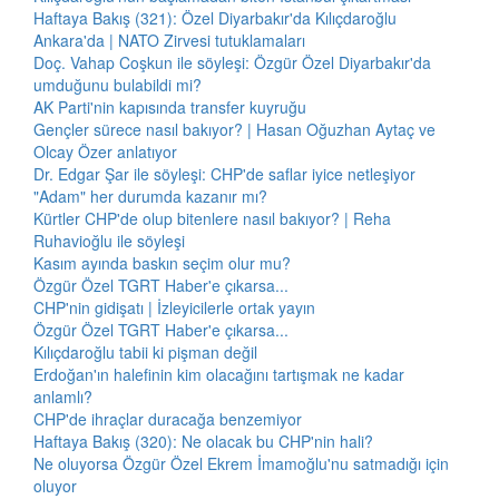
Haftaya Bakış (321): Özel Diyarbakır'da Kılıçdaroğlu
Ankara'da | NATO Zirvesi tutuklamaları
Doç. Vahap Coşkun ile söyleşi: Özgür Özel Diyarbakır'da
umduğunu bulabildi mi?
AK Parti'nin kapısında transfer kuyruğu
Gençler sürece nasıl bakıyor? | Hasan Oğuzhan Aytaç ve
Olcay Özer anlatıyor
Dr. Edgar Şar ile söyleşi: CHP'de saflar iyice netleşiyor
"Adam" her durumda kazanır mı?
Kürtler CHP'de olup bitenlere nasıl bakıyor? | Reha
Ruhavioğlu ile söyleşi
Kasım ayında baskın seçim olur mu?
Özgür Özel TGRT Haber'e çıkarsa...
CHP'nin gidişatı | İzleyicilerle ortak yayın
Özgür Özel TGRT Haber'e çıkarsa...
Kılıçdaroğlu tabii ki pişman değil
Erdoğan'ın halefinin kim olacağını tartışmak ne kadar
anlamlı?
CHP'de ihraçlar duracağa benzemiyor
Haftaya Bakış (320): Ne olacak bu CHP'nin hali?
Ne oluyorsa Özgür Özel Ekrem İmamoğlu'nu satmadığı için
oluyor