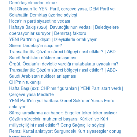
Demirtaş olmadan olmaz
Roj Girasun ile YENİ Parti, çerçeve yasa, DEM Parti ve
Selahattin Demirtaş üzerine söyleşi
Hoca'nın parti siyasetine vedası
Haftaya Bakış (326): Davutoğlu'nun vedası | Belediyelere
operasyonlar sürüyor | Demirtaş faktörü
YENİ Parti'nin gidişatı | İzleyicilerle ortak yayın
Sinem Dedetaş'ın suçu ne?
Transatlantik: Çözüm süreci bölgeyi nasıl etkiler? | ABD-
Suudi Arabistan nükleer anlaşması
Örgüt, Öcalan'ın devletle vardığı mutabakata uyacak mı?
Transatlantik: Çözüm süreci bölgeyi nasıl etkiler? | ABD-
Suudi Arabistan nükleer anlaşması
CHP'nin tükenişi
Hafta Başı (92): CHP'nin figüranları | YENİ Parti start verdi |
Çerçeve yasa Meclis'te
YENİ Parti'nin yol haritası: Genel Sekreter Yunus Emre
anlatıyor
Süreç karşıtlarına acı haber: Engeller teker teker aşılıyor
Çözüm sürecinin muhtemel başarısı Kürtleri ve Kürt
milliyetçiliğini nasıl etkiler? Ceng Sağnıç ile söyleşi
Remzi Kartal anlatıyor: Sürgündeki Kürt siyasetçiler dönüş