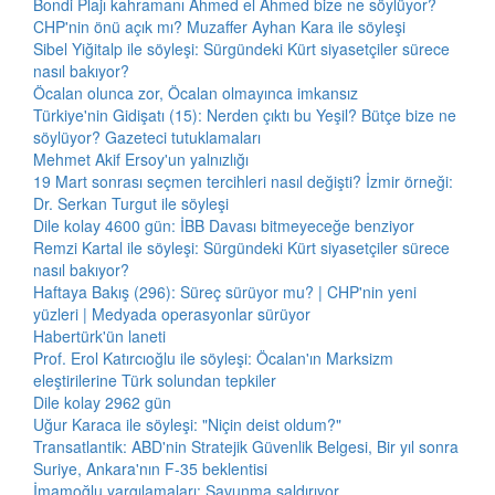
Bondi Plajı kahramanı Ahmed el Ahmed bize ne söylüyor?
CHP'nin önü açık mı? Muzaffer Ayhan Kara ile söyleşi
Sibel Yiğitalp ile söyleşi: Sürgündeki Kürt siyasetçiler sürece
nasıl bakıyor?
Öcalan olunca zor, Öcalan olmayınca imkansız
Türkiye'nin Gidişatı (15): Nerden çıktı bu Yeşil? Bütçe bize ne
söylüyor? Gazeteci tutuklamaları
Mehmet Akif Ersoy'un yalnızlığı
19 Mart sonrası seçmen tercihleri nasıl değişti? İzmir örneği:
Dr. Serkan Turgut ile söyleşi
Dile kolay 4600 gün: İBB Davası bitmeyeceğe benziyor
Remzi Kartal ile söyleşi: Sürgündeki Kürt siyasetçiler sürece
nasıl bakıyor?
Haftaya Bakış (296): Süreç sürüyor mu? | CHP'nin yeni
yüzleri | Medyada operasyonlar sürüyor
Habertürk'ün laneti
Prof. Erol Katırcıoğlu ile söyleşi: Öcalan'ın Marksizm
eleştirilerine Türk solundan tepkiler
Dile kolay 2962 gün
Uğur Karaca ile söyleşi: "Niçin deist oldum?"
Transatlantik: ABD'nin Stratejik Güvenlik Belgesi, Bir yıl sonra
Suriye, Ankara'nın F-35 beklentisi
İmamoğlu yargılamaları: Savunma saldırıyor