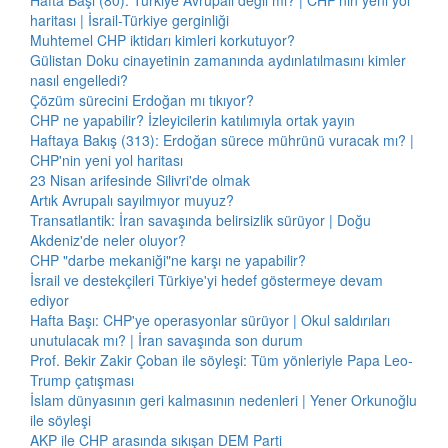
Hafta Başı (80): Türkiye Avrupalı değil mi? | CHP'nin yeni yol
haritası | İsrail-Türkiye gerginliği
Muhtemel CHP iktidarı kimleri korkutuyor?
Gülistan Doku cinayetinin zamanında aydınlatılmasını kimler
nasıl engelledi?
Çözüm sürecini Erdoğan mı tıkıyor?
CHP ne yapabilir? İzleyicilerin katılımıyla ortak yayın
Haftaya Bakış (313): Erdoğan sürece mührünü vuracak mı? |
CHP'nin yeni yol haritası
23 Nisan arifesinde Silivri'de olmak
Artık Avrupalı sayılmıyor muyuz?
Transatlantik: İran savaşında belirsizlik sürüyor | Doğu
Akdeniz'de neler oluyor?
CHP "darbe mekaniği"ne karşı ne yapabilir?
İsrail ve destekçileri Türkiye'yi hedef göstermeye devam
ediyor
Hafta Başı: CHP'ye operasyonlar sürüyor | Okul saldırıları
unutulacak mı? | İran savaşında son durum
Prof. Bekir Zakir Çoban ile söyleşi: Tüm yönleriyle Papa Leo-
Trump çatışması
İslam dünyasının geri kalmasının nedenleri | Yener Orkunoğlu
ile söyleşi
AKP ile CHP arasında sıkışan DEM Parti