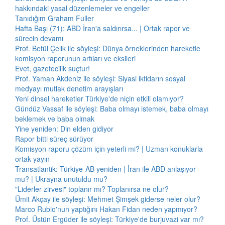
hakkındaki yasal düzenlemeler ve engeller
Tanıdığım Graham Fuller
Hafta Başı (71): ABD İran'a saldırırsa... | Ortak rapor ve
sürecin devamı
Prof. Betül Çelik ile söyleşi: Dünya örneklerinden hareketle
komisyon raporunun artıları ve eksileri
Evet, gazetecilik suçtur!
Prof. Yaman Akdeniz ile söyleşi: Siyasi iktidarın sosyal
medyayı mutlak denetim arayışları
Yeni dinsel hareketler Türkiye'de niçin etkili olamıyor?
Gündüz Vassaf ile söyleşi: Baba olmayı istemek, baba olmayı
beklemek ve baba olmak
Yine yeniden: Din elden gidiyor
Rapor bitti süreç sürüyor
Komisyon raporu çözüm için yeterli mi? | Uzman konuklarla
ortak yayın
Transatlantik: Türkiye-AB yeniden | İran ile ABD anlaşıyor
mu? | Ukrayna unutuldu mu?
"Liderler zirvesi" toplanır mı? Toplanırsa ne olur?
Ümit Akçay ile söyleşi: Mehmet Şimşek giderse neler olur?
Marco Rubio'nun yaptığını Hakan Fidan neden yapmıyor?
Prof. Üstün Ergüder ile söyleşi: Türkiye'de burjuvazi var mı?