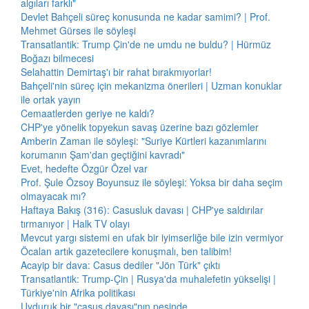
algıları farklı"
Devlet Bahçeli süreç konusunda ne kadar samimi? | Prof.
Mehmet Gürses ile söyleşi
Transatlantik: Trump Çin'de ne umdu ne buldu? | Hürmüz
Boğazı bilmecesi
Selahattin Demirtaş'ı bir rahat bırakmıyorlar!
Bahçeli'nin süreç için mekanizma önerileri | Uzman konuklar
ile ortak yayın
Cemaatlerden geriye ne kaldı?
CHP'ye yönelik topyekun savaş üzerine bazı gözlemler
Amberin Zaman ile söyleşi: "Suriye Kürtleri kazanımlarını
korumanın Şam'dan geçtiğini kavradı"
Evet, hedefte Özgür Özel var
Prof. Şule Özsoy Boyunsuz ile söyleşi: Yoksa bir daha seçim
olmayacak mı?
Haftaya Bakış (316): Casusluk davası | CHP'ye saldırılar
tırmanıyor | Halk TV olayı
Mevcut yargı sistemi en ufak bir iyimserliğe bile izin vermiyor
Öcalan artık gazetecilere konuşmalı, ben talibim!
Acayip bir dava: Casus dediler "Jön Türk" çıktı
Transatlantik: Trump-Çin | Rusya'da muhalefetin yükselişi |
Türkiye'nin Afrika politikası
Uyduruk bir "casus davası"nın peşinde