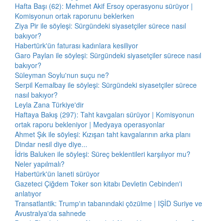
Hafta Başı (62): Mehmet Akif Ersoy operasyonu sürüyor |
Komisyonun ortak raporunu beklerken
Ziya Pir ile söyleşi: Sürgündeki siyasetçiler sürece nasıl
bakıyor?
Habertürk'ün faturası kadınlara kesiliyor
Garo Paylan ile söyleşi: Sürgündeki siyasetçiler sürece nasıl
bakıyor?
Süleyman Soylu'nun suçu ne?
Serpil Kemalbay ile söyleşi: Sürgündeki siyasetçiler sürece
nasıl bakıyor?
Leyla Zana Türkiye'dir
Haftaya Bakış (297): Taht kavgaları sürüyor | Komisyonun
ortak raporu bekleniyor | Medyaya operasyonlar
Ahmet Şık ile söyleşi: Kızışan taht kavgalarının arka planı
Dindar nesil diye diye...
İdris Baluken ile söyleşi: Süreç beklentileri karşılıyor mu?
Neler yapılmalı?
Habertürk'ün laneti sürüyor
Gazeteci Çiğdem Toker son kitabı Devletin Cebinden'i
anlatıyor
Transatlantik: Trump'ın tabanındaki çözülme | IŞİD Suriye ve
Avustralya'da sahnede