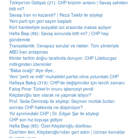
Türkiye'nin Gidişatı (21): CHP krizinin anlamı | Savaş sahiden
bitti mi?
Savaşı İran mı kazandı? | Reza Talebi ile söyleşi
Yeni parti için geri sayım başladı
Kürt hareketiyle sosyalist sol arasında makas açılıyor
Hafta Başı (86): Savaş sonunda bitti mi? | CHP hep
gündemde
Transatlantik: Cevapsız sorular ve riskler: Tüm yönleriyle
ABD-İran anlaşması
Kimler tarihin doğru tarafında duruyor: CHP Lüleburgaz
mitinginden izlenimler
"Baba ocağı" diye diye...
Yeni "yerli ve milli" muhalefet partisi olma yolundaki CHP
Haftaya Bakış (319): CHP’de değişimciler için tercih zamanı
Fatoş Pınar Türker'in onuru işkenceyi yendi
Kılıçdaroğlu tam olarak ne yapmak istiyor?
Prof. Seda Demiralp ile söyleşi: Seçmen mutlak butlan
sonrası CHP hakkında ne düşünüyor?
Yol ayrımındaki CHP | Dr. Edgar Şar ile söyleşi
CHP son hız kopuşa gidiyor
Hafta Başı (85): Özel-Kılıçdaroğlu düellosu
Özel'den ileri, Kılıçdaroğlu'ndan geri adım | Uzman konuklar