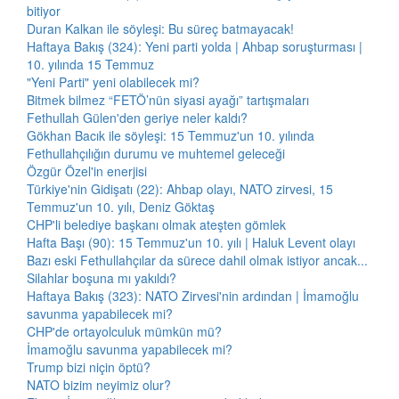
bitiyor
Duran Kalkan ile söyleşi: Bu süreç batmayacak!
Haftaya Bakış (324): Yeni parti yolda | Ahbap soruşturması |
10. yılında 15 Temmuz
"Yeni Parti" yeni olabilecek mi?
Bitmek bilmez “FETÖ’nün siyasi ayağı” tartışmaları
Fethullah Gülen'den geriye neler kaldı?
Gökhan Bacık ile söyleşi: 15 Temmuz'un 10. yılında
Fethullahçılığın durumu ve muhtemel geleceği
Özgür Özel'in enerjisi
Türkiye'nin Gidişatı (22): Ahbap olayı, NATO zirvesi, 15
Temmuz'un 10. yılı, Deniz Göktaş
CHP'li belediye başkanı olmak ateşten gömlek
Hafta Başı (90): 15 Temmuz'un 10. yılı | Haluk Levent olayı
Bazı eski Fethullahçılar da sürece dahil olmak istiyor ancak...
Silahlar boşuna mı yakıldı?
Haftaya Bakış (323): NATO Zirvesi'nin ardından | İmamoğlu
savunma yapabilecek mi?
CHP'de ortayolculuk mümkün mü?
İmamoğlu savunma yapabilecek mi?
Trump bizi niçin öptü?
NATO bizim neyimiz olur?