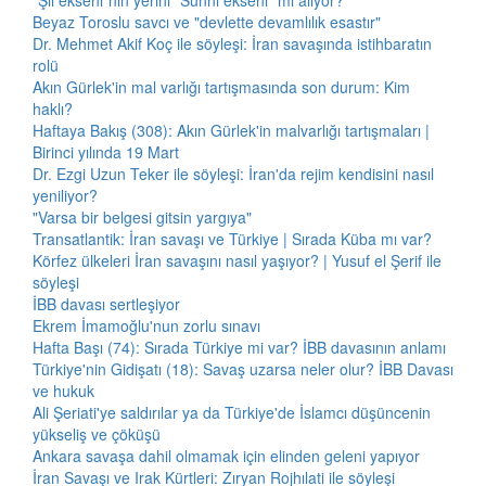
"Şii ekseni"nin yerini "Sünni ekseni" mi alıyor?
Beyaz Toroslu savcı ve "devlette devamlılık esastır"
Dr. Mehmet Akif Koç ile söyleşi: İran savaşında istihbaratın
rolü
Akın Gürlek'in mal varlığı tartışmasında son durum: Kim
haklı?
Haftaya Bakış (308): Akın Gürlek'in malvarlığı tartışmaları |
Birinci yılında 19 Mart
Dr. Ezgi Uzun Teker ile söyleşi: İran'da rejim kendisini nasıl
yeniliyor?
"Varsa bir belgesi gitsin yargıya"
Transatlantik: İran savaşı ve Türkiye | Sırada Küba mı var?
Körfez ülkeleri İran savaşını nasıl yaşıyor? | Yusuf el Şerif ile
söyleşi
İBB davası sertleşiyor
Ekrem İmamoğlu'nun zorlu sınavı
Hafta Başı (74): Sırada Türkiye mi var? İBB davasının anlamı
Türkiye'nin Gidişatı (18): Savaş uzarsa neler olur? İBB Davası
ve hukuk
Ali Şeriati'ye saldırılar ya da Türkiye'de İslamcı düşüncenin
yükseliş ve çöküşü
Ankara savaşa dahil olmamak için elinden geleni yapıyor
İran Savaşı ve Irak Kürtleri: Zıryan Rojhılati ile söyleşi