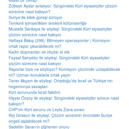
esaslı bir cevap
Zübeyir Aydar anlatıyor: Sürgündeki Kürt siyasetçiler çözüm
sürecine nasıl bakıyor?
Suriye'de bilek güreşi sürüyor
Temkinli iyimserlikten temkinli kötümserliğe
Mustafa Sarıkaya ile söyleşi: Sürgündeki Kürt siyasetçiler
çözüm sürecine nasıl bakıyor
Haftaya Bakış (298): Bitmeyen operasyonlar | Komisyon
ortak rapor çıkarabilecek mi?
Kadın düşmanları ve ırkçılar el ele
Faysal Sarıyıldız ile söyleşi: Sürgündeki Kürt siyasetçiler
çözüm sürecine nasıl bakıyor
Raporlar bize ne söylüyor? Komisyon çözümde uzlaşabilecek
mi? Uzman konuklarla ortak yayın
Taner Akçam ile söyleşi: Ortadoğu'da İsrail ve Türkiye'nin
hegemonya savaşları
Kürt sorununda İsrail faktörü
Hişyar Özsoy ile söyleşi: Sürgündeki siyasetçiler sürece nasıl
bakıyor?
CHP'nin Kürt sorunu ve Leyla Zana sınavı
Roj Girasun ile söyleşi: Çözüm sürecinin önündeki Suriye
engeli aşılabilecek mi?
Sadettin Saran'ın çiğnenen onuru