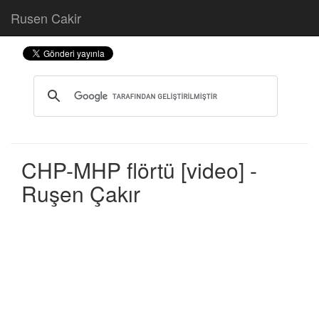
Rusen Cakir
CHP-MHP flörtü [video] -
Ruşen Çakır