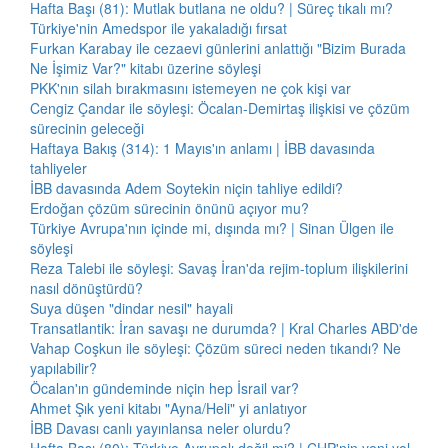
Hafta Başı (81): Mutlak butlana ne oldu? | Süreç tıkalı mı?
Türkiye'nin Amedspor ile yakaladığı fırsat
Furkan Karabay ile cezaevi günlerini anlattığı "Bizim Burada
Ne İşimiz Var?" kitabı üzerine söyleşi
PKK'nın silah bırakmasını istemeyen ne çok kişi var
Cengiz Çandar ile söyleşi: Öcalan-Demirtaş ilişkisi ve çözüm
sürecinin geleceği
Haftaya Bakış (314): 1 Mayıs'ın anlamı | İBB davasında
tahliyeler
İBB davasında Adem Soytekin niçin tahliye edildi?
Erdoğan çözüm sürecinin önünü açıyor mu?
Türkiye Avrupa'nın içinde mi, dışında mı? | Sinan Ülgen ile
söyleşi
Reza Talebi ile söyleşi: Savaş İran'da rejim-toplum ilişkilerini
nasıl dönüştürdü?
Suya düşen "dindar nesil" hayali
Transatlantik: İran savaşı ne durumda? | Kral Charles ABD'de
Vahap Coşkun ile söyleşi: Çözüm süreci neden tıkandı? Ne
yapılabilir?
Öcalan'ın gündeminde niçin hep İsrail var?
Ahmet Şık yeni kitabı "Ayna/Heli" yi anlatıyor
İBB Davası canlı yayınlansa neler olurdu?