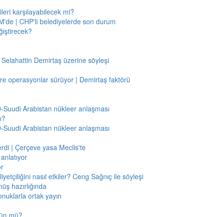
leri karşılayabilecek mi?
'de | CHP'li belediyelerde son durum
ğiştirecek?
 Selahattin Demirtaş üzerine söyleşi
re operasyonlar sürüyor | Demirtaş faktörü
BD-Suudi Arabistan nükleer anlaşması
ı?
BD-Suudi Arabistan nükleer anlaşması
verdi | Çerçeve yasa Meclis'te
anlatıyor
or
etçiliğini nasıl etkiler? Ceng Sağnıç ile söyleşi
nüş hazırlığında
onuklarla ortak yayın
mkün mü?