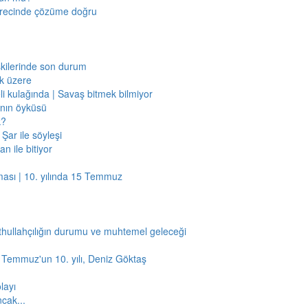
sürecinde çözüme doğru
işkilerinde son durum
ak üzere
li kulağında | Savaş bitmek bilmiyor
jının öyküsü
k?
Şar ile söyleşi
n ile bitiyor
ması | 10. yılında 15 Temmuz
thullahçılığın durumu ve muhtemel geleceği
5 Temmuz'un 10. yılı, Deniz Göktaş
layı
ncak...