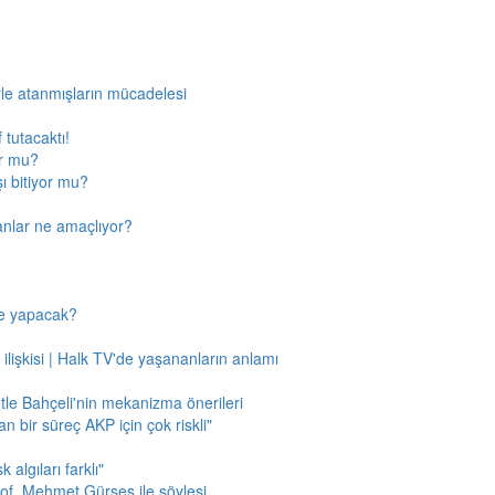
rle atanmışların mücadelesi
 tutacaktı!
or mu?
ı bitiyor mu?
anlar ne amaçlıyor?
ne yapacak?
 ilişkisi | Halk TV'de yaşananların anlamı
tle Bahçeli'nin mekanizma önerileri
n bir süreç AKP için çok riskli"
 algıları farklı"
of. Mehmet Gürses ile söyleşi