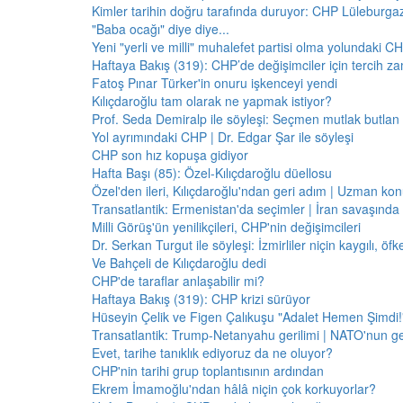
Kimler tarihin doğru tarafında duruyor: CHP Lüleburga
"Baba ocağı" diye diye...
Yeni "yerli ve milli" muhalefet partisi olma yolundaki C
Haftaya Bakış (319): CHP’de değişimciler için tercih z
Fatoş Pınar Türker'in onuru işkenceyi yendi
Kılıçdaroğlu tam olarak ne yapmak istiyor?
Prof. Seda Demiralp ile söyleşi: Seçmen mutlak butla
Yol ayrımındaki CHP | Dr. Edgar Şar ile söyleşi
CHP son hız kopuşa gidiyor
Hafta Başı (85): Özel-Kılıçdaroğlu düellosu
Özel'den ileri, Kılıçdaroğlu'ndan geri adım | Uzman konu
Transatlantik: Ermenistan'da seçimler | İran savaşınd
Milli Görüş'ün yenilikçileri, CHP'nin değişimcileri
Dr. Serkan Turgut ile söyleşi: İzmirliler niçin kaygılı, ö
Ve Bahçeli de Kılıçdaroğlu dedi
CHP'de taraflar anlaşabilir mi?
Haftaya Bakış (319): CHP krizi sürüyor
Hüseyin Çelik ve Figen Çalıkuşu "Adalet Hemen Şimdi!" 
Transatlantik: Trump-Netanyahu gerilimi | NATO'nun g
Evet, tarihe tanıklık ediyoruz da ne oluyor?
CHP'nin tarihi grup toplantısının ardından
Ekrem İmamoğlu'ndan hâlâ niçin çok korkuyorlar?