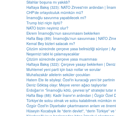
Silahlar boşuna mı yakıldı?
Haftaya Bakış (323): NATO Zirvesi'nin ardından | İm
CHP'de ortayolculuk mümkün mü?
İmamoğlu savunma yapabilecek mi?
Trump bizi niçin öptü?
NATO bizim neyimiz olur?
Ekrem İmamoğlu'nun savunmasını beklerken
Hafta Başı (89): İmamoğlu'nun savunması | NATO Zirve
Kemal Bey bizleri salacak mı?
Çözüm sürecinde çerçeve yasa belirsizliği sürüyor | Ayş
Neşemizi tabii ki çalamayacaklar
Çözüm sürecinde çerçeve yasa muamması
Haftaya Bakış (322): Çerçeve yasayı beklerken | Deniz
Muhtemel yeni parti için bazı notlar ve sorular
Muhafazakâr ailelerin seküler çocukları
Hatem Ete ile söyleşi: Özel'in kuracağı yeni bir partini
Deniz Göktaş olayı: Meyve veren ağacı taşlıyorlar
Erdoğan'ın "İmamoğlu kötü, çevresi iyi" stratejisi tutar 
Hafta Başı (88): Kadir İnanır'ın ardından | Özgür Özel 
Türkiye'de solcu olmak ve solcu kalabilmek mümkün 
Özgür Özel'in Diyarbakır çıkartmasının anlam ve önemi
Hüseyin Kocabıyık ile "derin devlet", "derin Türkiye" ve 