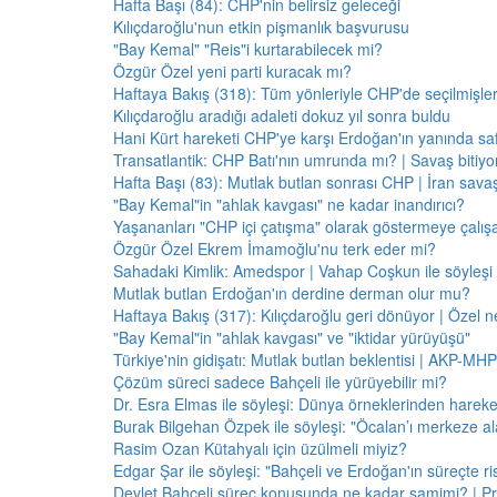
Hafta Başı (84): CHP'nin belirsiz geleceği
Kılıçdaroğlu'nun etkin pişmanlık başvurusu
"Bay Kemal" "Reis"i kurtarabilecek mi?
Özgür Özel yeni parti kuracak mı?
Haftaya Bakış (318): Tüm yönleriyle CHP'de seçilmişle
Kılıçdaroğlu aradığı adaleti dokuz yıl sonra buldu
Hani Kürt hareketi CHP'ye karşı Erdoğan'ın yanında saf
Transatlantik: CHP Batı'nın umrunda mı? | Savaş bitiy
Hafta Başı (83): Mutlak butlan sonrası CHP | İran savaş
"Bay Kemal"in "ahlak kavgası" ne kadar inandırıcı?
Yaşananları "CHP içi çatışma" olarak göstermeye çalış
Özgür Özel Ekrem İmamoğlu'nu terk eder mi?
Sahadaki Kimlik: Amedspor | Vahap Coşkun ile söyleşi
Mutlak butlan Erdoğan'ın derdine derman olur mu?
Haftaya Bakış (317): Kılıçdaroğlu geri dönüyor | Özel 
"Bay Kemal"in "ahlak kavgası" ve "iktidar yürüyüşü"
Türkiye'nin gidişatı: Mutlak butlan beklentisi | AKP-MHP
Çözüm süreci sadece Bahçeli ile yürüyebilir mi?
Dr. Esra Elmas ile söyleşi: Dünya örneklerinden hareke
Burak Bilgehan Özpek ile söyleşi: "Öcalan’ı merkeze ala
Rasim Ozan Kütahyalı için üzülmeli miyiz?
Edgar Şar ile söyleşi: "Bahçeli ve Erdoğan'ın süreçte risk
Devlet Bahçeli süreç konusunda ne kadar samimi? | Pr