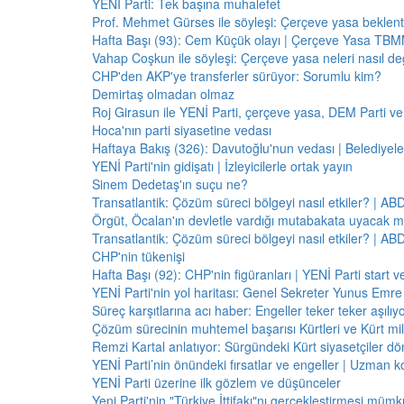
YENİ Parti: Tek başına muhalefet
Prof. Mehmet Gürses ile söyleşi: Çerçeve yasa beklenti
Hafta Başı (93): Cem Küçük olayı | Çerçeve Yasa TBMM
Vahap Coşkun ile söyleşi: Çerçeve yasa neleri nasıl de
CHP'den AKP'ye transferler sürüyor: Sorumlu kim?
Demirtaş olmadan olmaz
Roj Girasun ile YENİ Parti, çerçeve yasa, DEM Parti ve
Hoca'nın parti siyasetine vedası
Haftaya Bakış (326): Davutoğlu'nun vedası | Belediyele
YENİ Parti'nin gidişatı | İzleyicilerle ortak yayın
Sinem Dedetaş'ın suçu ne?
Transatlantik: Çözüm süreci bölgeyi nasıl etkiler? | A
Örgüt, Öcalan'ın devletle vardığı mutabakata uyacak m
Transatlantik: Çözüm süreci bölgeyi nasıl etkiler? | A
CHP'nin tükenişi
Hafta Başı (92): CHP'nin figüranları | YENİ Parti start 
YENİ Parti'nin yol haritası: Genel Sekreter Yunus Emre 
Süreç karşıtlarına acı haber: Engeller teker teker aşılıy
Çözüm sürecinin muhtemel başarısı Kürtleri ve Kürt milliy
Remzi Kartal anlatıyor: Sürgündeki Kürt siyasetçiler dö
YENİ Parti’nin önündeki fırsatlar ve engeller | Uzman k
YENİ Parti üzerine ilk gözlem ve düşünceler
Yeni Parti'nin "Türkiye İttifakı"nı gerçekleştirmesi mü