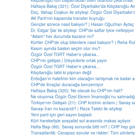
Kılıçdaroğlu'nun başlamadan biten İstanbul çıkartması
Haftaya Bakış (321): Özel Diyarbakır'da Kılıçdaroğlu A
Doç. Vahap Coşkun ile söyleşi: Özgür Özel Diyarbakır
AK Parti'nin kapısında transfer kuyruğu
Gençler sürece nasıl bakıyor? | Hasan Oğuzhan Aytaç 
Dr. Edgar Şar ile söyleşi: CHP'de saflar iyice netleşiyor
"Adam" her durumda kazanır mı?
Kürtler CHP'de olup bitenlere nasıl bakıyor? | Reha Ruh
Kasım ayında baskın seçim olur mu?
Özgür Özel TGRT Haber'e çıkarsa...
CHP'nin gidişatı | İzleyicilerle ortak yayın
Özgür Özel TGRT Haber'e çıkarsa...
Kılıçdaroğlu tabii ki pişman değil
Erdoğan'ın halefinin kim olacağını tartışmak ne kadar a
CHP'de ihraçlar duracağa benzemiyor
Haftaya Bakış (320): Ne olacak bu CHP'nin hali?
Ne oluyorsa Özgür Özel Ekrem İmamoğlu'nu satmadığı 
Türkiye'nin Gidişatı (21): CHP krizinin anlamı | Savaş s
Savaşı İran mı kazandı? | Reza Talebi ile söyleşi
Yeni parti için geri sayım başladı
Kürt hareketiyle sosyalist sol arasında makas açılıyor
Hafta Başı (86): Savaş sonunda bitti mi? | CHP hep 
Transatlantik: Cevapsız sorular ve riskler: Tüm yönler