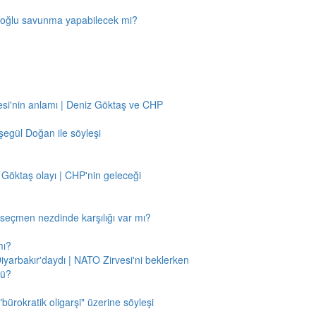
amoğlu savunma yapabilecek mi?
si'nin anlamı | Deniz Göktaş ve CHP
egül Doğan ile söyleşi
 Göktaş olayı | CHP'nin geleceği
n seçmen nezdinde karşılığı var mı?
mı?
Diyarbakır'daydı | NATO Zirvesi'ni beklerken
mü?
"bürokratik oligarşi" üzerine söyleşi