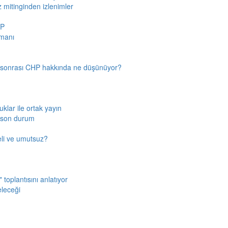
z mitinginden izlenimler
HP
amanı
n sonrası CHP hakkında ne düşünüyor?
klar ile ortak yayın
a son durum
fkeli ve umutsuz?
toplantısını anlatıyor
eleceği