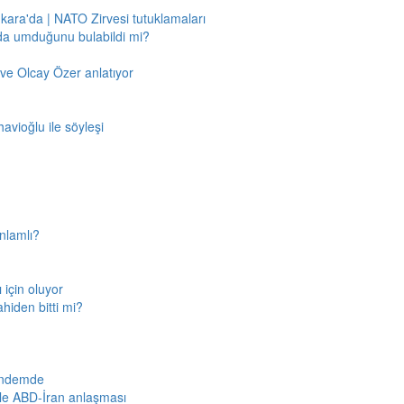
nkara'da | NATO Zirvesi tutuklamaları
'da umduğunu bulabildi mi?
ve Olcay Özer anlatıyor
avioğlu ile söyleşi
nlamlı?
için oluyor
ahiden bitti mi?
gündemde
iyle ABD-İran anlaşması