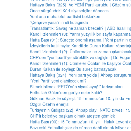
Haftaya Bakış (325): Ve YENİ Parti kuruldu | Çözüm 
Önce sürgündeki Kürt siyasetçiler dönecek
Yeni ana muhalefet partisini beklerken
"Çerçeve yasa"nın eli kulağında
Transatlantik: Savaş ne zaman bitecek? | ABD-İsrail il
Kandil izlenimleri (3): Yarım yüzyıllık bir sayfa kapanm
Hafta Başı (91): Süreçte önemli aşama | Yeni partinin e
İzleyicilerin katılımıyla: Kandil'de Duran Kalkan röporta
Kandil izlenimleri (2): Üniformalar ne zaman çıkarılaca
CHP'den "yeni parti"ye süreklilik ve değişim | Dr. Edgar 
Kandil izlenimleri (1): Cümleler Öcalan ile başlıyor Öcala
Duran Kalkan ile söyleşi: Bu süreç batmayacak!
Haftaya Bakış (324): Yeni parti yolda | Ahbap soruştur
"Yeni Parti" yeni olabilecek mi?
Bitmek bilmez “FETÖ’nün siyasi ayağı” tartışmaları
Fethullah Gülen'den geriye neler kaldı?
Gökhan Bacık ile söyleşi: 15 Temmuz'un 10. yılında Fe
Özgür Özel'in enerjisi
Türkiye'nin Gidişatı (22): Ahbap olayı, NATO zirvesi, 1
CHP'li belediye başkanı olmak ateşten gömlek
Hafta Başı (90): 15 Temmuz'un 10. yılı | Haluk Levent o
Bazı eski Fethullahçılar da sürece dahil olmak istiyor a