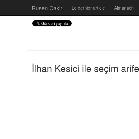
Rusen Cakir
Le dernier article
Almanach
İlhan Kesici ile seçim ari