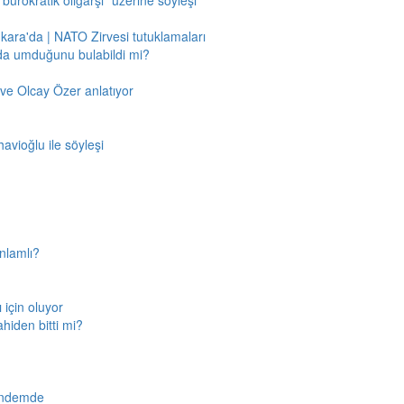
"bürokratik oligarşi" üzerine söyleşi
nkara'da | NATO Zirvesi tutuklamaları
'da umduğunu bulabildi mi?
ve Olcay Özer anlatıyor
avioğlu ile söyleşi
nlamlı?
için oluyor
ahiden bitti mi?
gündemde