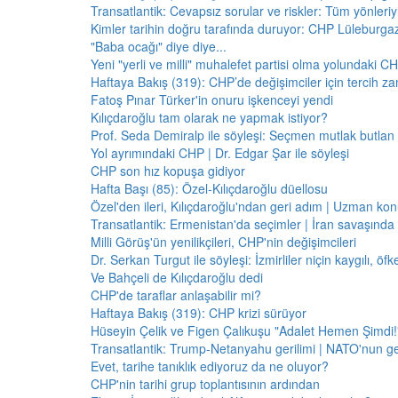
Transatlantik: Cevapsız sorular ve riskler: Tüm yönler
Kimler tarihin doğru tarafında duruyor: CHP Lüleburga
"Baba ocağı" diye diye...
Yeni "yerli ve milli" muhalefet partisi olma yolundaki C
Haftaya Bakış (319): CHP’de değişimciler için tercih z
Fatoş Pınar Türker'in onuru işkenceyi yendi
Kılıçdaroğlu tam olarak ne yapmak istiyor?
Prof. Seda Demiralp ile söyleşi: Seçmen mutlak butla
Yol ayrımındaki CHP | Dr. Edgar Şar ile söyleşi
CHP son hız kopuşa gidiyor
Hafta Başı (85): Özel-Kılıçdaroğlu düellosu
Özel'den ileri, Kılıçdaroğlu'ndan geri adım | Uzman konu
Transatlantik: Ermenistan'da seçimler | İran savaşınd
Milli Görüş'ün yenilikçileri, CHP'nin değişimcileri
Dr. Serkan Turgut ile söyleşi: İzmirliler niçin kaygılı, ö
Ve Bahçeli de Kılıçdaroğlu dedi
CHP'de taraflar anlaşabilir mi?
Haftaya Bakış (319): CHP krizi sürüyor
Hüseyin Çelik ve Figen Çalıkuşu "Adalet Hemen Şimdi!" 
Transatlantik: Trump-Netanyahu gerilimi | NATO'nun g
Evet, tarihe tanıklık ediyoruz da ne oluyor?
CHP'nin tarihi grup toplantısının ardından