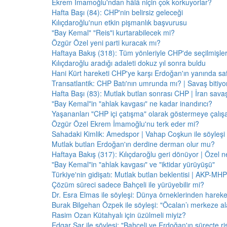
Ekrem İmamoğlu'ndan hâlâ niçin çok korkuyorlar?
Hafta Başı (84): CHP'nin belirsiz geleceği
Kılıçdaroğlu'nun etkin pişmanlık başvurusu
"Bay Kemal" "Reis"i kurtarabilecek mi?
Özgür Özel yeni parti kuracak mı?
Haftaya Bakış (318): Tüm yönleriyle CHP'de seçilmişle
Kılıçdaroğlu aradığı adaleti dokuz yıl sonra buldu
Hani Kürt hareketi CHP'ye karşı Erdoğan'ın yanında saf
Transatlantik: CHP Batı'nın umrunda mı? | Savaş bitiy
Hafta Başı (83): Mutlak butlan sonrası CHP | İran savaş
"Bay Kemal"in "ahlak kavgası" ne kadar inandırıcı?
Yaşananları "CHP içi çatışma" olarak göstermeye çalış
Özgür Özel Ekrem İmamoğlu'nu terk eder mi?
Sahadaki Kimlik: Amedspor | Vahap Coşkun ile söyleşi
Mutlak butlan Erdoğan'ın derdine derman olur mu?
Haftaya Bakış (317): Kılıçdaroğlu geri dönüyor | Özel 
"Bay Kemal"in "ahlak kavgası" ve "iktidar yürüyüşü"
Türkiye'nin gidişatı: Mutlak butlan beklentisi | AKP-MHP
Çözüm süreci sadece Bahçeli ile yürüyebilir mi?
Dr. Esra Elmas ile söyleşi: Dünya örneklerinden hareke
Burak Bilgehan Özpek ile söyleşi: "Öcalan’ı merkeze ala
Rasim Ozan Kütahyalı için üzülmeli miyiz?
Edgar Şar ile söyleşi: "Bahçeli ve Erdoğan'ın süreçte risk