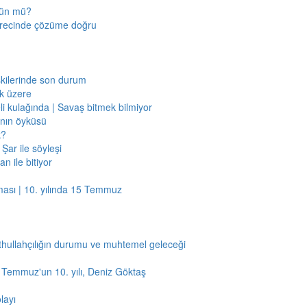
mkün mü?
sürecinde çözüme doğru
işkilerinde son durum
ak üzere
li kulağında | Savaş bitmek bilmiyor
jının öyküsü
k?
Şar ile söyleşi
n ile bitiyor
ması | 10. yılında 15 Temmuz
thullahçılığın durumu ve muhtemel geleceği
5 Temmuz'un 10. yılı, Deniz Göktaş
layı