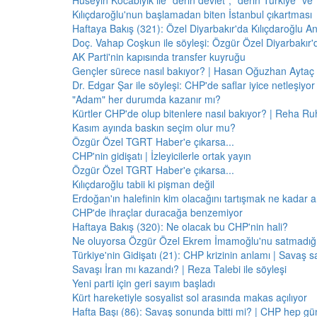
Hüseyin Kocabıyık ile "derin devlet", "derin Türkiye" ve 
Kılıçdaroğlu'nun başlamadan biten İstanbul çıkartması
Haftaya Bakış (321): Özel Diyarbakır'da Kılıçdaroğlu A
Doç. Vahap Coşkun ile söyleşi: Özgür Özel Diyarbakır
AK Parti'nin kapısında transfer kuyruğu
Gençler sürece nasıl bakıyor? | Hasan Oğuzhan Aytaç 
Dr. Edgar Şar ile söyleşi: CHP'de saflar iyice netleşiyor
"Adam" her durumda kazanır mı?
Kürtler CHP'de olup bitenlere nasıl bakıyor? | Reha Ruh
Kasım ayında baskın seçim olur mu?
Özgür Özel TGRT Haber'e çıkarsa...
CHP'nin gidişatı | İzleyicilerle ortak yayın
Özgür Özel TGRT Haber'e çıkarsa...
Kılıçdaroğlu tabii ki pişman değil
Erdoğan'ın halefinin kim olacağını tartışmak ne kadar a
CHP'de ihraçlar duracağa benzemiyor
Haftaya Bakış (320): Ne olacak bu CHP'nin hali?
Ne oluyorsa Özgür Özel Ekrem İmamoğlu'nu satmadığı 
Türkiye'nin Gidişatı (21): CHP krizinin anlamı | Savaş s
Savaşı İran mı kazandı? | Reza Talebi ile söyleşi
Yeni parti için geri sayım başladı
Kürt hareketiyle sosyalist sol arasında makas açılıyor
Hafta Başı (86): Savaş sonunda bitti mi? | CHP hep 