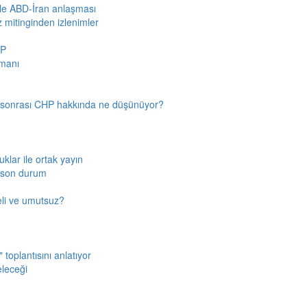
iyle ABD-İran anlaşması
z mitinginden izlenimler
HP
amanı
n sonrası CHP hakkında ne düşünüyor?
klar ile ortak yayın
a son durum
fkeli ve umutsuz?
toplantısını anlatıyor
eleceği