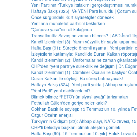
Yeni Parti'nin "Türkiye İttifakı"nı gerçekleştirmesi mü
Haftaya Bakış (325): Ve YENİ Parti kuruldu | Çözüm 
Önce sürgündeki Kürt siyasetçiler dönecek
Yeni ana muhalefet partisini beklerken
"Çerçeve yasa"nın eli kulağında
Transatlantik: Savaş ne zaman bitecek? | ABD-İsrail il
Kandil izlenimleri (3): Yarım yüzyıllık bir sayfa kapanm
Hafta Başı (91): Süreçte önemli aşama | Yeni partinin e
İzleyicilerin katılımıyla: Kandil'de Duran Kalkan röporta
Kandil izlenimleri (2): Üniformalar ne zaman çıkarılaca
CHP'den "yeni parti"ye süreklilik ve değişim | Dr. Edgar 
Kandil izlenimleri (1): Cümleler Öcalan ile başlıyor Öcala
Duran Kalkan ile söyleşi: Bu süreç batmayacak!
Haftaya Bakış (324): Yeni parti yolda | Ahbap soruştur
"Yeni Parti" yeni olabilecek mi?
Bitmek bilmez “FETÖ’nün siyasi ayağı” tartışmaları
Fethullah Gülen'den geriye neler kaldı?
Gökhan Bacık ile söyleşi: 15 Temmuz'un 10. yılında Fe
Özgür Özel'in enerjisi
Türkiye'nin Gidişatı (22): Ahbap olayı, NATO zirvesi, 1
CHP'li belediye başkanı olmak ateşten gömlek
Hafta Başı (90): 15 Temmuz'un 10. yılı | Haluk Levent o