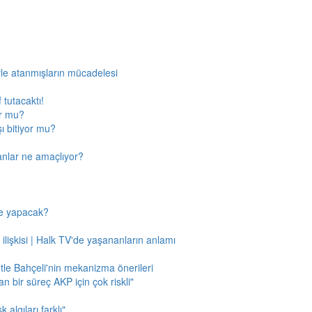
rle atanmışların mücadelesi
 tutacaktı!
or mu?
ı bitiyor mu?
anlar ne amaçlıyor?
ne yapacak?
 ilişkisi | Halk TV'de yaşananların anlamı
tle Bahçeli'nin mekanizma önerileri
n bir süreç AKP için çok riskli"
 algıları farklı"