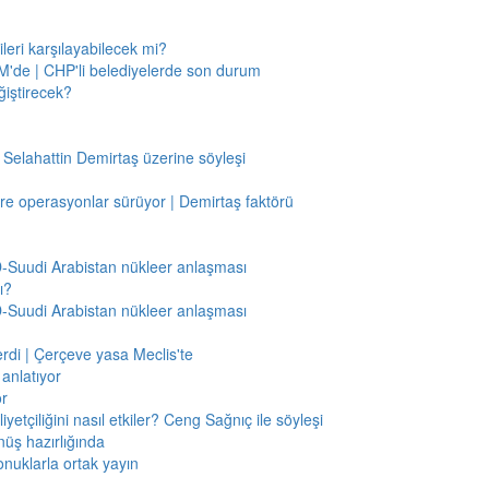
leri karşılayabilecek mi?
'de | CHP'li belediyelerde son durum
ğiştirecek?
 Selahattin Demirtaş üzerine söyleşi
re operasyonlar sürüyor | Demirtaş faktörü
BD-Suudi Arabistan nükleer anlaşması
ı?
BD-Suudi Arabistan nükleer anlaşması
verdi | Çerçeve yasa Meclis'te
anlatıyor
or
etçiliğini nasıl etkiler? Ceng Sağnıç ile söyleşi
nüş hazırlığında
onuklarla ortak yayın