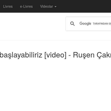
Livres
e-Livres
Videolar
başlayabiliriz [video] - Ruşen Çak