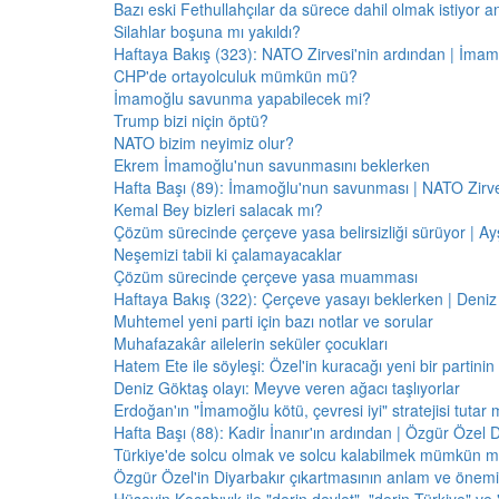
Bazı eski Fethullahçılar da sürece dahil olmak istiyor a
Silahlar boşuna mı yakıldı?
Haftaya Bakış (323): NATO Zirvesi'nin ardından | İm
CHP'de ortayolculuk mümkün mü?
İmamoğlu savunma yapabilecek mi?
Trump bizi niçin öptü?
NATO bizim neyimiz olur?
Ekrem İmamoğlu'nun savunmasını beklerken
Hafta Başı (89): İmamoğlu'nun savunması | NATO Zirve
Kemal Bey bizleri salacak mı?
Çözüm sürecinde çerçeve yasa belirsizliği sürüyor | Ayş
Neşemizi tabii ki çalamayacaklar
Çözüm sürecinde çerçeve yasa muamması
Haftaya Bakış (322): Çerçeve yasayı beklerken | Deniz
Muhtemel yeni parti için bazı notlar ve sorular
Muhafazakâr ailelerin seküler çocukları
Hatem Ete ile söyleşi: Özel'in kuracağı yeni bir partini
Deniz Göktaş olayı: Meyve veren ağacı taşlıyorlar
Erdoğan'ın "İmamoğlu kötü, çevresi iyi" stratejisi tutar 
Hafta Başı (88): Kadir İnanır'ın ardından | Özgür Özel 
Türkiye'de solcu olmak ve solcu kalabilmek mümkün 
Özgür Özel'in Diyarbakır çıkartmasının anlam ve önemi