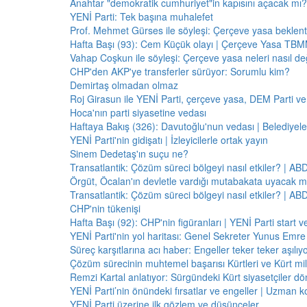
Anahtar "demokratik cumhuriyet"in kapısını açacak mı?
YENİ Parti: Tek başına muhalefet
Prof. Mehmet Gürses ile söyleşi: Çerçeve yasa beklenti
Hafta Başı (93): Cem Küçük olayı | Çerçeve Yasa TBMM
Vahap Coşkun ile söyleşi: Çerçeve yasa neleri nasıl de
CHP'den AKP'ye transferler sürüyor: Sorumlu kim?
Demirtaş olmadan olmaz
Roj Girasun ile YENİ Parti, çerçeve yasa, DEM Parti ve
Hoca'nın parti siyasetine vedası
Haftaya Bakış (326): Davutoğlu'nun vedası | Belediyele
YENİ Parti'nin gidişatı | İzleyicilerle ortak yayın
Sinem Dedetaş'ın suçu ne?
Transatlantik: Çözüm süreci bölgeyi nasıl etkiler? | A
Örgüt, Öcalan'ın devletle vardığı mutabakata uyacak m
Transatlantik: Çözüm süreci bölgeyi nasıl etkiler? | A
CHP'nin tükenişi
Hafta Başı (92): CHP'nin figüranları | YENİ Parti start 
YENİ Parti'nin yol haritası: Genel Sekreter Yunus Emre 
Süreç karşıtlarına acı haber: Engeller teker teker aşılıy
Çözüm sürecinin muhtemel başarısı Kürtleri ve Kürt milliy
Remzi Kartal anlatıyor: Sürgündeki Kürt siyasetçiler dö
YENİ Parti’nin önündeki fırsatlar ve engeller | Uzman k
YENİ Parti üzerine ilk gözlem ve düşünceler