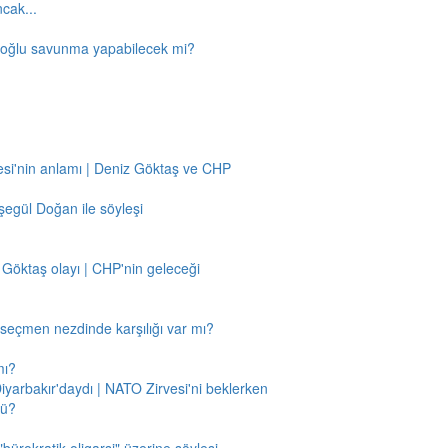
ncak...
amoğlu savunma yapabilecek mi?
si'nin anlamı | Deniz Göktaş ve CHP
egül Doğan ile söyleşi
 Göktaş olayı | CHP'nin geleceği
n seçmen nezdinde karşılığı var mı?
mı?
Diyarbakır'daydı | NATO Zirvesi'ni beklerken
mü?