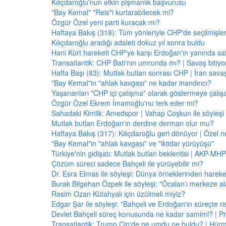
Kılıçdaroğlu'nun etkin pişmanlık başvurusu
"Bay Kemal" "Reis"i kurtarabilecek mi?
Özgür Özel yeni parti kuracak mı?
Haftaya Bakış (318): Tüm yönleriyle CHP'de seçilmişle
Kılıçdaroğlu aradığı adaleti dokuz yıl sonra buldu
Hani Kürt hareketi CHP'ye karşı Erdoğan'ın yanında saf
Transatlantik: CHP Batı'nın umrunda mı? | Savaş bitiy
Hafta Başı (83): Mutlak butlan sonrası CHP | İran savaş
"Bay Kemal"in "ahlak kavgası" ne kadar inandırıcı?
Yaşananları "CHP içi çatışma" olarak göstermeye çalış
Özgür Özel Ekrem İmamoğlu'nu terk eder mi?
Sahadaki Kimlik: Amedspor | Vahap Coşkun ile söyleşi
Mutlak butlan Erdoğan'ın derdine derman olur mu?
Haftaya Bakış (317): Kılıçdaroğlu geri dönüyor | Özel 
"Bay Kemal"in "ahlak kavgası" ve "iktidar yürüyüşü"
Türkiye'nin gidişatı: Mutlak butlan beklentisi | AKP-MHP
Çözüm süreci sadece Bahçeli ile yürüyebilir mi?
Dr. Esra Elmas ile söyleşi: Dünya örneklerinden hareke
Burak Bilgehan Özpek ile söyleşi: "Öcalan’ı merkeze ala
Rasim Ozan Kütahyalı için üzülmeli miyiz?
Edgar Şar ile söyleşi: "Bahçeli ve Erdoğan'ın süreçte risk
Devlet Bahçeli süreç konusunda ne kadar samimi? | Pr
Transatlantik: Trump Çin'de ne umdu ne buldu? | Hür