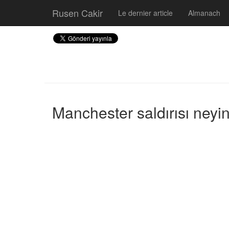
Rusen Cakir
Le dernier article
Almanach
Manchester saldırısı neyin