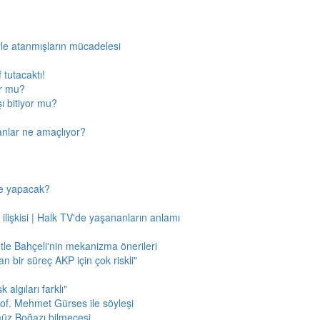
rle atanmışların mücadelesi
 tutacaktı!
or mu?
ı bitiyor mu?
anlar ne amaçlıyor?
ne yapacak?
 ilişkisi | Halk TV'de yaşananların anlamı
tle Bahçeli'nin mekanizma önerileri
n bir süreç AKP için çok riskli"
 algıları farklı"
of. Mehmet Gürses ile söyleşi
müz Boğazı bilmecesi