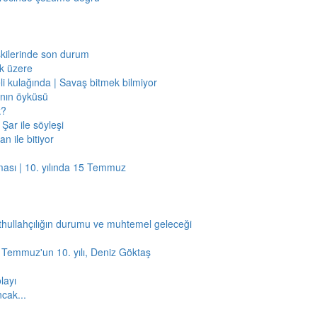
işkilerinde son durum
ak üzere
li kulağında | Savaş bitmek bilmiyor
jının öyküsü
k?
Şar ile söyleşi
n ile bitiyor
ması | 10. yılında 15 Temmuz
thullahçılığın durumu ve muhtemel geleceği
5 Temmuz'un 10. yılı, Deniz Göktaş
layı
ncak...