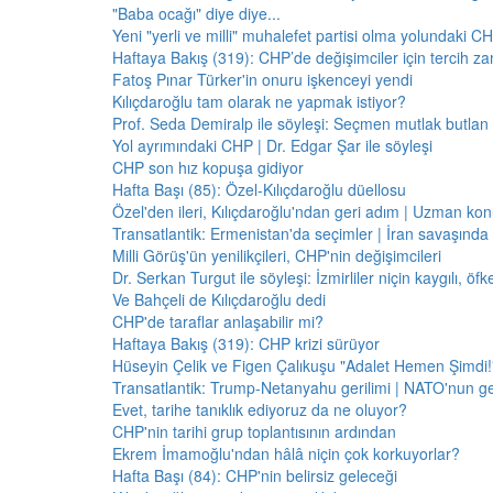
"Baba ocağı" diye diye...
Yeni "yerli ve milli" muhalefet partisi olma yolundaki C
Haftaya Bakış (319): CHP’de değişimciler için tercih z
Fatoş Pınar Türker'in onuru işkenceyi yendi
Kılıçdaroğlu tam olarak ne yapmak istiyor?
Prof. Seda Demiralp ile söyleşi: Seçmen mutlak butla
Yol ayrımındaki CHP | Dr. Edgar Şar ile söyleşi
CHP son hız kopuşa gidiyor
Hafta Başı (85): Özel-Kılıçdaroğlu düellosu
Özel'den ileri, Kılıçdaroğlu'ndan geri adım | Uzman konu
Transatlantik: Ermenistan'da seçimler | İran savaşınd
Milli Görüş'ün yenilikçileri, CHP'nin değişimcileri
Dr. Serkan Turgut ile söyleşi: İzmirliler niçin kaygılı, ö
Ve Bahçeli de Kılıçdaroğlu dedi
CHP'de taraflar anlaşabilir mi?
Haftaya Bakış (319): CHP krizi sürüyor
Hüseyin Çelik ve Figen Çalıkuşu "Adalet Hemen Şimdi!" 
Transatlantik: Trump-Netanyahu gerilimi | NATO'nun g
Evet, tarihe tanıklık ediyoruz da ne oluyor?
CHP'nin tarihi grup toplantısının ardından
Ekrem İmamoğlu'ndan hâlâ niçin çok korkuyorlar?
Hafta Başı (84): CHP'nin belirsiz geleceği