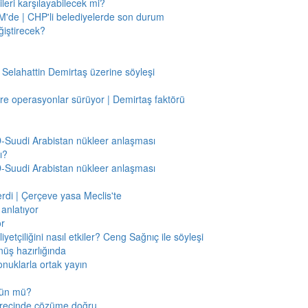
leri karşılayabilecek mi?
'de | CHP'li belediyelerde son durum
ğiştirecek?
 Selahattin Demirtaş üzerine söyleşi
re operasyonlar sürüyor | Demirtaş faktörü
BD-Suudi Arabistan nükleer anlaşması
ı?
BD-Suudi Arabistan nükleer anlaşması
verdi | Çerçeve yasa Meclis'te
anlatıyor
or
etçiliğini nasıl etkiler? Ceng Sağnıç ile söyleşi
nüş hazırlığında
onuklarla ortak yayın
mkün mü?
sürecinde çözüme doğru