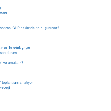
HP
amanı
n sonrası CHP hakkında ne düşünüyor?
klar ile ortak yayın
a son durum
fkeli ve umutsuz?
toplantısını anlatıyor
eleceği