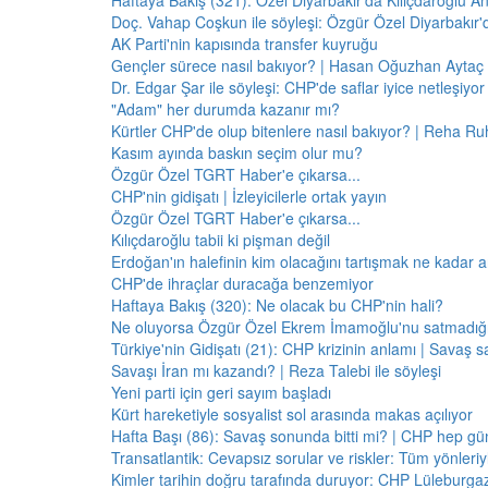
Haftaya Bakış (321): Özel Diyarbakır'da Kılıçdaroğlu A
Doç. Vahap Coşkun ile söyleşi: Özgür Özel Diyarbakır
AK Parti'nin kapısında transfer kuyruğu
Gençler sürece nasıl bakıyor? | Hasan Oğuzhan Aytaç 
Dr. Edgar Şar ile söyleşi: CHP'de saflar iyice netleşiyor
"Adam" her durumda kazanır mı?
Kürtler CHP'de olup bitenlere nasıl bakıyor? | Reha Ruh
Kasım ayında baskın seçim olur mu?
Özgür Özel TGRT Haber'e çıkarsa...
CHP'nin gidişatı | İzleyicilerle ortak yayın
Özgür Özel TGRT Haber'e çıkarsa...
Kılıçdaroğlu tabii ki pişman değil
Erdoğan'ın halefinin kim olacağını tartışmak ne kadar a
CHP'de ihraçlar duracağa benzemiyor
Haftaya Bakış (320): Ne olacak bu CHP'nin hali?
Ne oluyorsa Özgür Özel Ekrem İmamoğlu'nu satmadığı 
Türkiye'nin Gidişatı (21): CHP krizinin anlamı | Savaş s
Savaşı İran mı kazandı? | Reza Talebi ile söyleşi
Yeni parti için geri sayım başladı
Kürt hareketiyle sosyalist sol arasında makas açılıyor
Hafta Başı (86): Savaş sonunda bitti mi? | CHP hep 
Transatlantik: Cevapsız sorular ve riskler: Tüm yönler
Kimler tarihin doğru tarafında duruyor: CHP Lüleburga