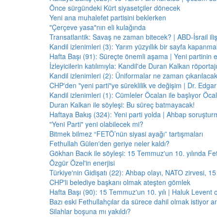
Önce sürgündeki Kürt siyasetçiler dönecek
Yeni ana muhalefet partisini beklerken
"Çerçeve yasa"nın eli kulağında
Transatlantik: Savaş ne zaman bitecek? | ABD-İsrail il
Kandil izlenimleri (3): Yarım yüzyıllık bir sayfa kapanm
Hafta Başı (91): Süreçte önemli aşama | Yeni partinin e
İzleyicilerin katılımıyla: Kandil'de Duran Kalkan röporta
Kandil izlenimleri (2): Üniformalar ne zaman çıkarılaca
CHP'den "yeni parti"ye süreklilik ve değişim | Dr. Edgar 
Kandil izlenimleri (1): Cümleler Öcalan ile başlıyor Öcala
Duran Kalkan ile söyleşi: Bu süreç batmayacak!
Haftaya Bakış (324): Yeni parti yolda | Ahbap soruştur
"Yeni Parti" yeni olabilecek mi?
Bitmek bilmez “FETÖ’nün siyasi ayağı” tartışmaları
Fethullah Gülen'den geriye neler kaldı?
Gökhan Bacık ile söyleşi: 15 Temmuz'un 10. yılında Fe
Özgür Özel'in enerjisi
Türkiye'nin Gidişatı (22): Ahbap olayı, NATO zirvesi, 1
CHP'li belediye başkanı olmak ateşten gömlek
Hafta Başı (90): 15 Temmuz'un 10. yılı | Haluk Levent o
Bazı eski Fethullahçılar da sürece dahil olmak istiyor a
Silahlar boşuna mı yakıldı?