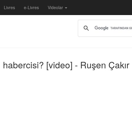
Livres
e-Livres
Videolar
 habercisi? [video] - Ruşen Çakır