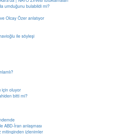
nkara'da | NATO Zirvesi tutuklamaları
'da umduğunu bulabildi mi?
ve Olcay Özer anlatıyor
avioğlu ile söyleşi
nlamlı?
için oluyor
ahiden bitti mi?
gündemde
iyle ABD-İran anlaşması
z mitinginden izlenimler