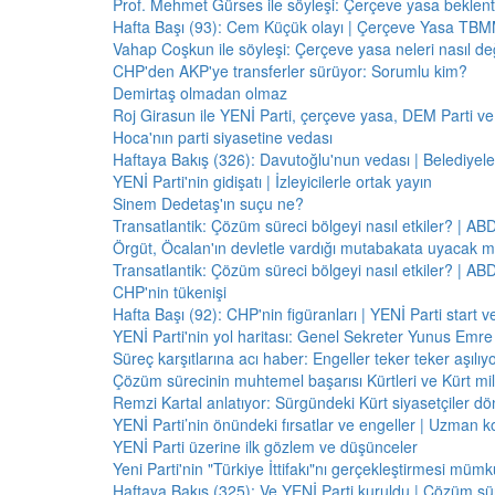
Prof. Mehmet Gürses ile söyleşi: Çerçeve yasa beklenti
Hafta Başı (93): Cem Küçük olayı | Çerçeve Yasa TBMM
Vahap Coşkun ile söyleşi: Çerçeve yasa neleri nasıl de
CHP'den AKP'ye transferler sürüyor: Sorumlu kim?
Demirtaş olmadan olmaz
Roj Girasun ile YENİ Parti, çerçeve yasa, DEM Parti ve
Hoca'nın parti siyasetine vedası
Haftaya Bakış (326): Davutoğlu'nun vedası | Belediyele
YENİ Parti'nin gidişatı | İzleyicilerle ortak yayın
Sinem Dedetaş'ın suçu ne?
Transatlantik: Çözüm süreci bölgeyi nasıl etkiler? | A
Örgüt, Öcalan'ın devletle vardığı mutabakata uyacak m
Transatlantik: Çözüm süreci bölgeyi nasıl etkiler? | A
CHP'nin tükenişi
Hafta Başı (92): CHP'nin figüranları | YENİ Parti start 
YENİ Parti'nin yol haritası: Genel Sekreter Yunus Emre 
Süreç karşıtlarına acı haber: Engeller teker teker aşılıy
Çözüm sürecinin muhtemel başarısı Kürtleri ve Kürt milliy
Remzi Kartal anlatıyor: Sürgündeki Kürt siyasetçiler dö
YENİ Parti’nin önündeki fırsatlar ve engeller | Uzman k
YENİ Parti üzerine ilk gözlem ve düşünceler
Yeni Parti'nin "Türkiye İttifakı"nı gerçekleştirmesi mü
Haftaya Bakış (325): Ve YENİ Parti kuruldu | Çözüm 