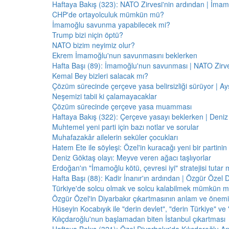
Haftaya Bakış (323): NATO Zirvesi'nin ardından | İm
CHP'de ortayolculuk mümkün mü?
İmamoğlu savunma yapabilecek mi?
Trump bizi niçin öptü?
NATO bizim neyimiz olur?
Ekrem İmamoğlu'nun savunmasını beklerken
Hafta Başı (89): İmamoğlu'nun savunması | NATO Zirve
Kemal Bey bizleri salacak mı?
Çözüm sürecinde çerçeve yasa belirsizliği sürüyor | Ayş
Neşemizi tabii ki çalamayacaklar
Çözüm sürecinde çerçeve yasa muamması
Haftaya Bakış (322): Çerçeve yasayı beklerken | Deniz
Muhtemel yeni parti için bazı notlar ve sorular
Muhafazakâr ailelerin seküler çocukları
Hatem Ete ile söyleşi: Özel'in kuracağı yeni bir partini
Deniz Göktaş olayı: Meyve veren ağacı taşlıyorlar
Erdoğan'ın "İmamoğlu kötü, çevresi iyi" stratejisi tutar 
Hafta Başı (88): Kadir İnanır'ın ardından | Özgür Özel 
Türkiye'de solcu olmak ve solcu kalabilmek mümkün 
Özgür Özel'in Diyarbakır çıkartmasının anlam ve önemi
Hüseyin Kocabıyık ile "derin devlet", "derin Türkiye" ve 
Kılıçdaroğlu'nun başlamadan biten İstanbul çıkartması