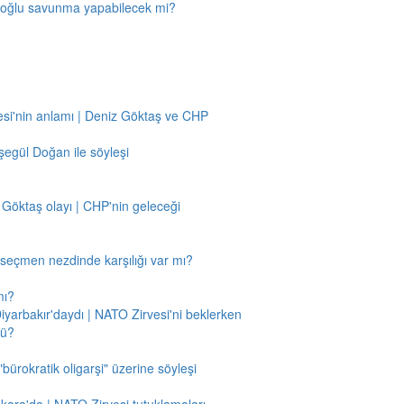
amoğlu savunma yapabilecek mi?
si'nin anlamı | Deniz Göktaş ve CHP
egül Doğan ile söyleşi
 Göktaş olayı | CHP'nin geleceği
n seçmen nezdinde karşılığı var mı?
mı?
Diyarbakır'daydı | NATO Zirvesi'ni beklerken
mü?
"bürokratik oligarşi" üzerine söyleşi